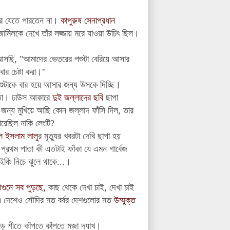
মরে যেতে পারতেন না।
কাপুরুষ সেনাপ্রধান
ামিলকে দেখে তাঁর লজ্জায় মরে যাওয়া উচিৎ ছিল।
ে আসছি, "আমাদের ভেতরের পশুটা বেরিয়ে আসার
ার চেষ্টা করা।"
াকে বার হয়ে আসার জন্য উসকে দিচ্ছি।
ষ্ঠা। ঢাউস আকারে
দুই জল্লাদের ছবি
ছাপা
ন্য মুখিয়ে আছি কোন জল্লাদ ফাঁসি দিল, তার
পরেছিল নাকি লেংটি?
ল ইসলাম লালু
র মৃত্যুর খবরটা দেখি ছাপা হয়
প্রথম পাতা কী এতটাই ফাঁকা যে এমন গার্বেজ
্চি নিচে ঝুলে থাকে...।
গুনে সব পুড়ছে,
কাছ থেকে দেখা চাই,
দেখা চাই
 দেশেও সৌদির মত বর্বর দেশগুলোর মত
উম্মুক্ত
ে শীতে কাঁপতে কাঁপতে মজা দ্যাখ।