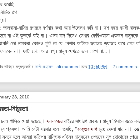
ত ধরেছি
্বাচিত গল্প
গ্র।
 ভালবাসা-বাসির রগরগে বর্ণনার কথা আর উল্লেখ করি না। দশ বছর বয়সী বালক-ব
 হবে না এই কুতর্কে যাই না। এসব বাদ দিলেও লেখার ফেরিওয়ালা একজন মানুষকে
আপনি তো নামকরা কোনও ঢুলি না যে পেশাব আটকে ড্যাডাং ড্যাডাং করে ঢোল বা
 ফেলবেন না। ফাটা ঢোল আর নগ্ন মানুষ দেখতে ভাল লাগে না...।
দায়-দায়িত্ব মন্তব্যকারীর
আলী মাহমেদ - ali mahmed
সময়
10:04 PM
2 comments:
nuary 28, 2010
রতা-নিষ্ঠুরতা!
ে চরম শাস্তি দেয়া হয়েছে।
দলবাজের
বাইরে সাধারণ একজন মানুষ হিসাবে এতে কারও 
ন্য প্রসঙ্গ। আমি যেটা বারবার বলে এসেছি, "
রক্তের দাগ
মুছে ফেলা যায় না।
৩৪
থা সময়ে হলে আমরা কতিপয় দাম্ভিক এইসব মানুষদের পেছনের মূল হোতাদের পেয়ে