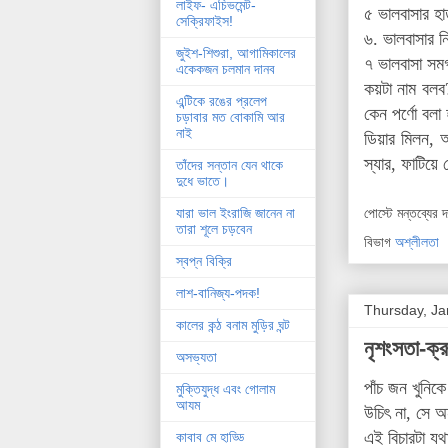
লাইফ- এচিভমেন্ট-
৫ ভালবাসার হা
সেক্রিফাইস!
৬. ভালবাসার নির
জুইশ-শিশুরা, আগামিকালের
৭ ভালবাসা সম
একেকজন চলমান দানব
কয়টা নাম বলব?
এন্টিকে রঙের প্রলেপ
কেন পর্ণো বলা
চড়াবার মত বোকামি আর
নাই
ডিয়ার মিলন, 
স্যার, ফাটিয়ে
তাঁদের সন্তান যেন থাকে
দুধে ভাতে।
পোস্টে মন্তব্যের 
যারা ভাল ইংরাজি জানেন না
তারা শূলে চড়বেন
বিভাগ
অশ্লীলতা
স্বপ্ন বিক্রি
লাশ-বানিজ্য-পদক!
Thursday, Ja
কালের কন্ঠ বনাম মুড়ির ঘন্ট
নৃশংসতা-ক্রূ
অসভ্যতা
পাঁচ জন খুনিক
মুক্তিযুদ্ধ এবং গোলাম
আযম
উচিৎ না, সে অ
এই বিচারটা য
কাবাব মে হাড্ডি