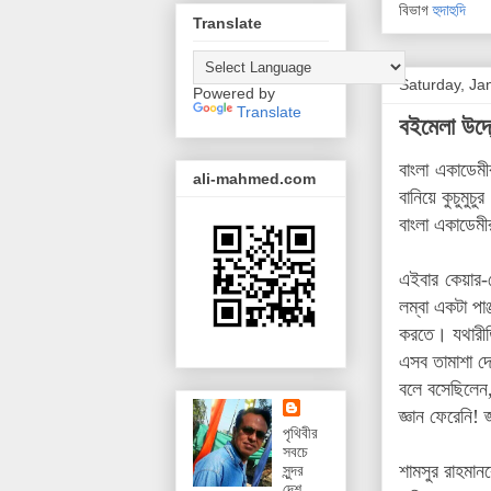
বিভাগ
হুদাহুদি
Translate
Saturday, Ja
Powered by
Translate
বইমেলা উদ্
বাংলা একাডেম
ali-mahmed.com
বানিয়ে কুচুমু
বাংলা একাডেম
এইবার কেয়ার-
লম্বা একটা পাঞ
করতে। যথারীত
এসব তামাশা দে
বলে বসেছিলেন
জ্ঞান ফেরেনি! 
পৃথিবীর
সবচে
শামসুর রাহমান
সুন্দর
দেশ,