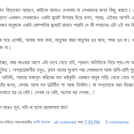
 বিত্তবান আছেন, কাউকে আজও দেখলাম না লেখকদের জন্য কিছু করতে। এটা 
ন্তত একজন লেখককেও একটা ফ্ল্যাট উপহার দিয়ে বলত, স্যার, এইবার আপনি এ
ন মানুষকে একটা কোম্পানির ফ্ল্যাটে রাখতে পারাটা যে কী সম্মানের এটা এই সব ন
েকে সরে এসেছি, আমার সাফ কথা, মানুষের বাচ্চা মানুষের দুধ খাবে, পশুর দুধ না
িদ না।
ইচ্ছা, মারা যাওয়ার আগে এটা দেখে যেতে চাই,
প্রধান অতিথিকে নিয়ে প্যা-পো 
টছে। অপ্রয়োজনীয় তবুও, র‌্যাব নামের মুখোশ পরা লোকগুলো আজ হাসি-হাসি মুখে
ান অতিথি, সরদার ফজলুল করিমের মত
খর্বাকৃতি
একজন মানুষ গাড়ি থেকে নেমে ল
ঁর জন্য, মেলায় আসা সব দুবির্নীত পা আজ টানটান। মা সন্তানকে বকা দিচ্ছ
ন দেখাতে হয় রে বেটা। লেখক রে বেটা, অনেক বড় লেখক...!
 মরেও সুখ, নাই-বা হলো জ্যোৎস্না রাত!
দায়-দায়িত্ব মন্তব্যকারীর
আলী মাহমেদ - ali mahmed
সময়
7:35 PM
3 comments: