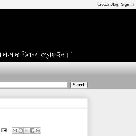
 গাদা-গাদা ডিএনএ প্রোফাইল।"