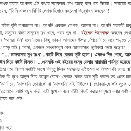
 লেখক করলে আপনার এই কথায় সত্যতার লেশ আছে বলে ধরে নিতাম। ক্ষমতার গত ট
যেন, "তিনি একজন বিশিষ্ট লেখক হিসাবে বইমেলা উদ্বোধন করছেন"!
 ফাঁকা বুলি কপচাবেন না। আপনি একজন লেখক, আমলা না। আপনি সরকারী চাকুর
 মানুষের বাচ্চা মানুষের দুধ খাবে, পশুর দুধ না।
বইমেলা উদ্বোধন
করবেন লেখাল
যার 'আমরা বলি' বলে নিজের কিছু ভাবনা আমাদের উপর চাপিয়ে দিয়ে সরে পড়তে 
ে পড়ে যাই। আহা, একজন লেখকমানুষ কেন ঢোলবাজের ভূমিকায় নেমে পড়েন?
:
"...'ভালবাসার সুখ দুঃখ'...বইটি নিয়ে ক্রেজ সৃষ্টি হলো। এমনও দিন গেছে, আম
ইন দিয়ে বইটি কিনত। ...এমনকি ওই বইয়ের জন্য মেলায় মারামারি পর্যন্ত হয়ে
তিরে ধরে নিলাম সবটাই সত্য কিন্তু মিলন সাহেবের এইগুলো না লিখলে কী চলত ন
াঠক কি মুখে আঙ্গুল দিয়ে আঙ্গুল চোষে? ক্রেজ কেমন করে সৃষ্টি করতে হয় এমন 
'ভ' দিয়ে, 'ভালবাসি তোমাকে' বা 'ভালবাসি' এই টাইপের। ছোকরা-ছোকরি লুফে 
তোমাকে আমি পছন্দ করি', এটা মুখে না বলে বইটা গিফট করার মাধ্যমে বলার চেষ্টা 
ইয়ের নাম দেই:
লাম
ও
ায়া পড়ে