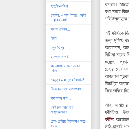
থাকবে। হয়তো 
হাতুড়ি-ভাইয়া
যথা সময়ে বিচা
রাহেলা: একটা বিস্ময়, একটা
শফিউল্লাহকে ক
চাবুকের নাম!
স্বপ্ন নেবেন...
এই ফাঁসিকে ঘি
তিনি
জন্য মুখিয়ে থ
আফসোস, আমাদে
হলুদ ডিম্ব
মিডিয়া নামের
হাসপাতাল পর্ব
হয়েছে। প্রথম
ওড়নাসমগ্র এবং কলার
চেহারা মোবারক 
খোসা
আজকাল প্রথম 
নরমূত্র এবং মুত্র বিসর্জন!
বিজ্ঞপ্তি আকা
বিবেকের সঙ্গে কথোপকথন
দিয়ে ভরিয়ে দি
স্থাপনার নাম...
আহ, আমাদের উ
সেই দিন আর নাই,
ফাঁসিটাও।
উৎস
শাহাদুজ্জামান
ফাঁসির
আয়োজন 
চোর-চোট্টায় বিদেশটাও ভরে
যাচ্ছে।
লাঠি-চার্জের 