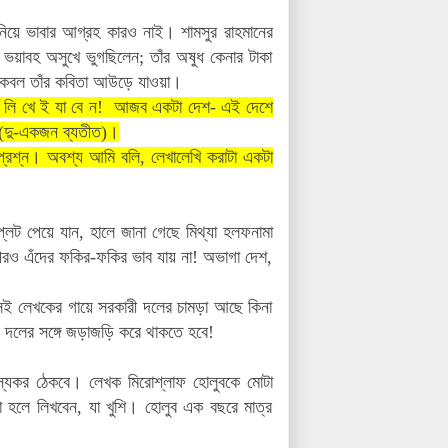
 নিয়ে ভাবার আগ্রহ
কারও
নাই। শামসুর রাহমানের
ভয়াবহ অসুখে ভুগছিলেন; তাঁর অষুধ কেনার টাকা
কেবল তাঁর কবিতা আউড়ে যাওয়া।
ন, লি খে ই যা বে ন! আজব একটা দেশ- এই দেশে
া (দু-একজন ব্যতীত)।
 প্রশ্ন। অবশ্য আমি বলি, লেখালেখি করাটা একটা
 পেয়ে যান, হালে জানা গেছে মিথ্যা হলফনামা
রও এঁদের ফকির-ফকির ভাব যায় না! অভাগা দেশ,
ই লেখকের গায়ে সরকারী দলের চামড়া আছে কিনা
 দলের সঙ্গে জড়াজড়ি করে থাকতে হবে!
স্যকর ঠেকবে। লেখক মিরোশ্লাফ হোলুবকে মোটা
ছা হলে লিখবেন, যা খুশি। হোলুব এক বছরে মাত্র