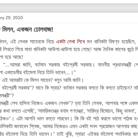
ary 29, 2010
ক মিলন, একজন ঢোলবাজ!
মিলন, এই লেখক সাহেবকে নিয়ে
একটা লেখা লিখে
মন খানিকটা বিষণ্ন হয়েছিল, 
নী লিখতে গিয়ে মাথা খানিকটা আউলা-ঝাউলা হয়ে গেছে! আজ
দৈনিক কালের কন্ঠে 
লো হয়ে আছে!
, "...আমরা জানি, বর্তমান সরকার বইপ্রেমী সরকার। মাননীয় প্রধানমন্ত্
া একাডেমীর বইমেলা নিয়ে তিনি ভাবেন...।"
 এই আমরাটা কে মিলন সাহেব? বলুন আমি জানি।
র বইপ্রেমী সরকার"? মানে কি স্যার? বর্তমান সরকার বলতে কি বলতে চাইছেন? নাক
মন্ত্রী"?
নমন্ত্রী শেখ হাসিনা নিজেও একজন লেখক"?
হ্যা তিনি লেখক, আপনার সঙ্গে একম
থা বলতে এসেছি', 'সামরিকতন্ত্র বনাম গণতন্ত্র', 'দারিদ্র বিমোচন, কিছু ভাবনা', '
াঠকও"। এটা আপনি ভাল বলতে পারবেন। কি কি বই পাঠ করলে ভালো পাঠক হওয়
তালিকাটা জানাবেন প্লিজ, আমার নিজেরও এমন একটা সনদ প্রয়োজন আপনার কা
ীর বইমেলা নিয়ে তিনি ভাবেন।" তাই বুঝি, স্যার! এইবার বইমেলা পদাধিকার বলে 