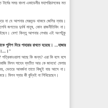
ার্মের সময় বাংলা একাডেমীর মহাপরিচালকের মত
ে না যে আপনার মেরুদন্ড থাকবে জেলির ন্যায়।
েখি জগতের দুর্ধর্ষ মানুষ, কোন রাজনীতিবিদ না।
চাইছেন। বেশ! কিন্তু আপনার লেখায় এই অংশটুকু
াকে পুলিশ দিয়ে পাহারায় রাখতে হয়েছে। ...হাজার
ছে।...।"
া? পত্রিকাওয়ালা আছে কি জন্য? এরা কি বসে বসে
চালবাজি মিলন সাহেব ব্যতীত আর কে জানবে! মেলায়
নেয়, ভেতরে আবর্জনা তাতে কিছুই যায় আসে না।
করে। মিলন স্যার কী বুদ্ধিই না শিখিয়েছেন।