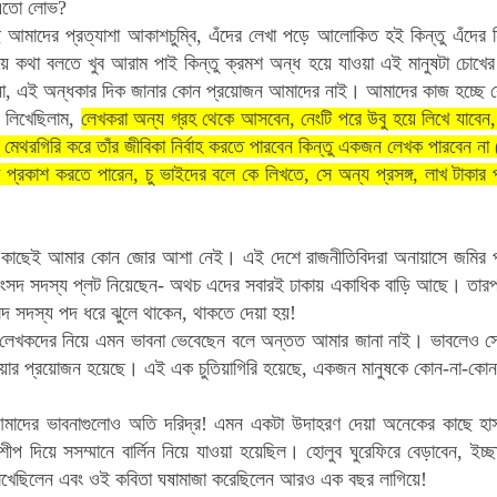
 এতো লোভ?
 আমাদের প্রত্যাশা আকাশচুম্বি, এঁদের লেখা পড়ে আলোকিত হই কিন্তু এঁদের
 কথা বলতে খুব আরাম পাই কিন্তু ক্রমশ অন্ধ হয়ে যাওয়া এই মানুষটা চোখের 
না, এই অন্ধকার দিক জানার কোন প্রয়োজন আমাদের নাই। আমাদের কাজ হচ্ছে 
লিখেছিলাম,
লেখকরা অন্য গ্রহ থেকে আসবেন, নেংটি পরে উবু হয়ে লিখে যাবে
েথরগিরি করে তাঁর জীবিকা নির্বাহ করতে পারবেন কিন্তু একজন লেখক পারবেন ন
 প্রকাশ করতে পারেন, চু ভাইদের বলে কে লিখতে, সে অন্য প্রসঙ্গ, লাখ টাকার
কাছেই আমার কোন জোর আশা নেই। এই দেশে রাজনীতিবিদরা অনায়াসে জমির প্লট
ংসদ সদস্য প্লট নিয়েছেন- অথচ এদের সবারই ঢাকায় একাধিক বাড়ি আছে। তারপ
দ সদস্য পদ ধরে ঝুলে থাকেন, থাকতে দেয়া হয়!
েখকদের নিয়ে এমন ভাবনা ভেবেছেন বলে অন্তত আমার জানা নাই। ভাবলেও সে
হওয়ার প্রয়োজন হয়েছে। এই এক চুতিয়াগিরি হয়েছে, একজন মানুষকে কোন-না-কোন
আমাদের ভাবনাগুলোও অতি দরিদ্র! এমন একটা উদাহরণ দেয়া অনেকের কাছে হা
ীপ দিয়ে সসম্মানে বার্লিন নিয়ে যাওয়া হয়েছিল। হোলুব ঘুরেফিরে বেড়াবেন, ইচ্
িখেছিলেন এবং ওই কবিতা ঘষামাজা করেছিলেন আরও এক বছর লাগিয়ে!