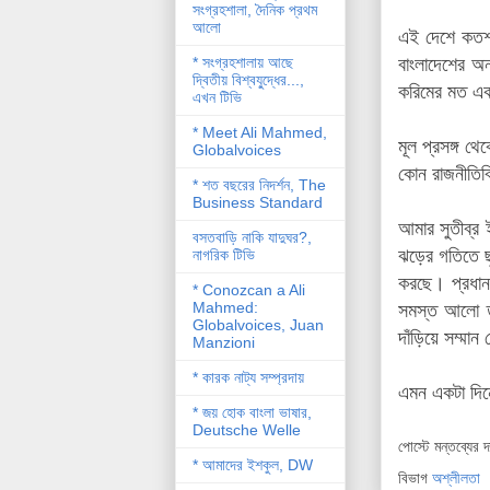
সংগ্রহশালা, দৈনিক প্রথম
আলো
এই দেশে কতশত
* সংগ্রহশালায় আছে
বাংলাদেশের অ
দ্বিতীয় বিশ্বযু্দ্ধের...,
করিমের মত একজ
এখন টিভি
* Meet Ali Mahmed,
মূল প্রসঙ্গ থ
Globalvoices
কোন রাজনীতিব
* শত বছরের নিদর্শন, The
Business Standard
আমার সুতীব্র 
বসতবাড়ি নাকি যাদুঘর?,
ঝড়ের গতিতে ছু
নাগরিক টিভি
করছে।
প্রধ
* Conozcan a Ali
Mahmed:
সমস্ত আলো তা
Globalvoices, Juan
দাঁড়িয়ে সম্মা
Manzioni
* কারক নাট্য সম্প্রদায়
এমন একটা দিনে
* জয় হোক বাংলা ভাষার,
Deutsche Welle
পোস্টে মন্তব্যের 
* আমাদের ইশকুল, DW
বিভাগ
অশ্লীলতা