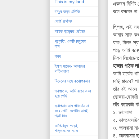
This is my land...
একজন বিশিষ্ট
বলে বসবেন না 
বন্ধুর জন্য এলিজি
কোর্ট-মার্শাল!
প্লিজ, এই সব
ফাইভ হান্ড্রেড ডেইজ!
আমার সাফ কথা,
প্রকৃতি: একটি চাবুকের
যাক, মিলন স্
নাম!
পড়ে আমি ধন্ধ
শপথ।
মিলন লিখেছেন
হাজার পাঠক লা
ইমাম সাহেব- আমাদের
বাতিওয়ালা
আমি তর্কের খা
মাছি মারবে? প
বিবেকের সঙ্গে কথোপকথন
তাঁর বই আসে 
পথগাতক, আমি বড়ো একা
হয়ে গেছি
ছোকরা-ছোকরি '
তাঁর কয়েকটা ব
স্থাপনার নাম পরিবর্তন না
করে গোটা দেশটার নামই
১. ভালবাসা
পাল্টে দিন
২. ভালবেসেছি
আদিমানুষ: পড়ো,
৩. ভালবাসা না
শক্তিমানের নামে
৪. ভালবাসার ছ