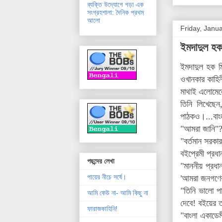
ব্যক্তি উদ্যোগে গড়া এক
সংগ্রহশালা: দৈনিক প্রথম
আলো
Friday, Janu
ইমদাদুল হ
ইমদাদুল হক 
ওখানকার কাহি
মাথাই এলোমে
তিনি লিখেছেন
পাঠকও।...বাংল
"আমরা জানি"?
"বর্তমান সরকা
বইপ্রেমী প্রধান
পছন্দের লেখা
"মাননীয় প্রধা
পায়ের নীচে সর্ষে।
'আমরা জনগণের ক
"তিনি ভালো প
আমি কেউ না- আমি কিছু না
দেবে! বইয়ের 
ফারাজকাহিনি!
"বাংলা একাডেম