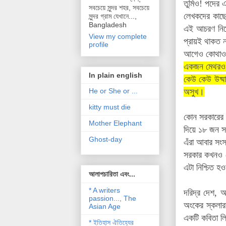
তুমিও! পদের
সবচেয়ে সুন্দর শহর, সবচেয়ে
লেখকদের কাছে
সুন্দর গ্রাম যেখানে...,
Bangladesh
এই আচরণ নিয়ে
View my complete
প্রায়ই থাকত 
profile
আগেও কোথাও 
একজন মেথরও ম
In plain english
কেউ কেউ উষ্মা
অসুখ।
He or She or ...
kitty must die
কোন সরকারের 
Mother Elephant
দিয়ে ১৮ জন স
Ghost-day
এঁরা আবার সংস
সরকার কখনও ল
এটা নিশ্চিত 
আলাপচারিতা এবং...
* A writers
দরিদ্র দেশ, 
passion..., The
অংকের স্কলারশ
Asian Age
একটি কবিতা ল
* ইতিহাস ঐতিহ্যের