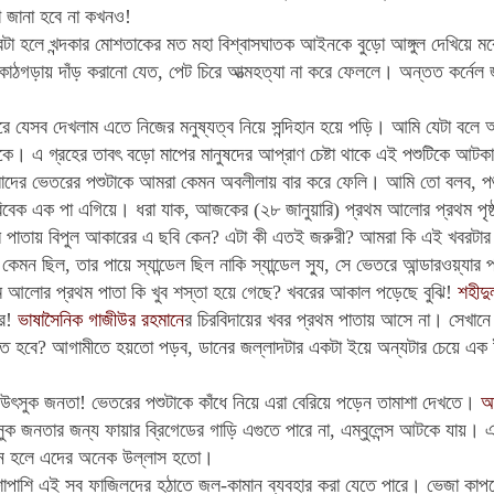
জানা হবে না কখনও!
রটা হলে খন্দকার মোশতাকের মত মহা বিশ্বাসঘাতক আইনকে বুড়ো আঙ্গুল দেখিয়ে 
াঠগড়ায় দাঁড় করানো যেত, পেট চিরে আত্মহত্যা না করে ফেললে। অন্তত কর্নেল জ
রে যেসব দেখলাম এতে নিজের মনুষ্যত্ব নিয়ে সন্দিহান হয়ে পড়ি। আমি যেটা বল
াকে। এ গ্রহের তাবৎ বড়ো মাপের মানুষদের আপ্রাণ চেষ্টা থাকে এই পশুটিকে আটকাব
র ভেতরের পশুটাকে আমরা কেমন অবলীলায় বার করে ফেলি। আমি তো বলব, পশুট
 বিবেক এক পা এগিয়ে। ধরা যাক, আজকের (২৮ জানুয়ারি) প্রথম আলোর প্রথম পৃ
 পাতায় বিপুল আকারের এ ছবি কেন? এটা কী এতই জরুরী? আমরা কি এই খবরটার জ
কেমন ছিল, তার পায়ে স্যান্ডেল ছিল নাকি স্যান্ডেল স্যু, সে ভেতরে আন্ডারওয়্যার 
আলোর প্রথম পাতা কি খুব শস্তা হয়ে গেছে? খবরের আকাল পড়েছে বুঝি!
শহীদু
রে!
ভাষাসৈনিক গাজীউর রহমানে
র চিরবিদায়ের খবর প্রথম পাতায় আসে না। সেখানে 
তে হবে? আগামীতে হয়তো পড়ব, ডানের জল্লাদটার একটা ইয়ে অন্যটার চেয়ে এক ইঞ
ৎসুক জনতা! ভেতরের পশুটাকে কাঁধে নিয়ে এরা বেরিয়ে পড়েন তামাশা দেখতে।
আ
ুক জনতার জন্য ফায়ার ব্রিগেডের গাড়ি এগুতে পারে না, এম্বুলেন্স আটকে যায়।
এ
হলে এদের অনেক উল্লাস হতো।
পাশাপাশি এই সব ফাজিলদের হঠাতে জল-কামান ব্যবহার করা যেতে পারে। ভেজা কাপড়