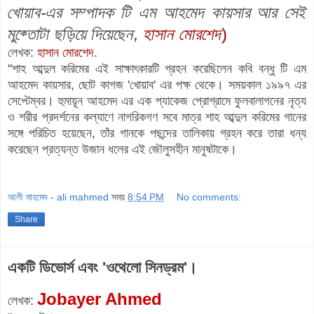
খোয়াব-এর সম্পাদক টি এম আহমেদ কায়সার আর সেই
মুক্তোটা ছড়িয়ে দিয়েছেন,
হাসান মোরশেদ
)
লেখক:
হাসান মোরশেদ
.
"শাহ আব্দুল করিমের এই সাক্ষাৎকারটি গ্রহন করেছিলেন কবি বন্ধু টি এম
আহমেদ কায়সার, ছোট কাগজ 'খোয়াব' এর পক্ষ থেকে। সময়কাল ১৯৯৭ এর
সেপ্টেম্বর। হুমায়ূন আহমেদ এর এক প্যাকেজ প্রোগ্রামে ফুলবালাগনের নৃত্য
ও শরীর প্রদর্শনের কল্যাণে নাগরিকগণ সবে মাত্র শাহ আব্দুল করিমের গানের
সঙ্গে পরিচিত হয়েছেন, তাঁর গানকে পছন্দের তালিকায় গ্রহন করে তারা ধন্য
করেছেন প্রত্যন্ত উজান ধলের এই জৌলুসহীন মানুষটাকে।
আলী মাহমেদ - ali mahmed
সময়
8:54 PM
No comments:
Share
একটি ডিভোর্স এবং 'ওথেলো সিনড্রম'।
Jobayer Ahmed
লেখক: