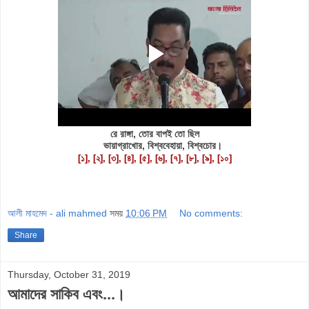
রে রাঙ্গা, তোর বাপই তো ছিল
ভায়াগ্রাখোর, বিশ্ববেহায়া, বিশ্বচোর।
[১], [২], [৩], [৪], [৫], [৬], [৭], [৮], [৯], [১০]
আলী মাহমেদ - ali mahmed
সময়
10:06 PM
No comments:
Share
Thursday, October 31, 2019
আমাদের সাকিব এবং...।