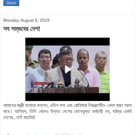
Share
Monday, August 5, 2019
সব সম্ভবের দেশ!
আমাদের মন্ত্রী মহোদয় বললেন, এডিস মশা এবং রোহিঙ্গারা নিয়ন্ত্রণহীন- বেদম বাচ্চা পয়দা
করে। ভাগ্যিস, তিনি কোনও উন্নত দেশের বেতনভুক্ত কর্মচারী নন, দরিদ্র একটা
দেশের...তাই বাচোঁয়া!