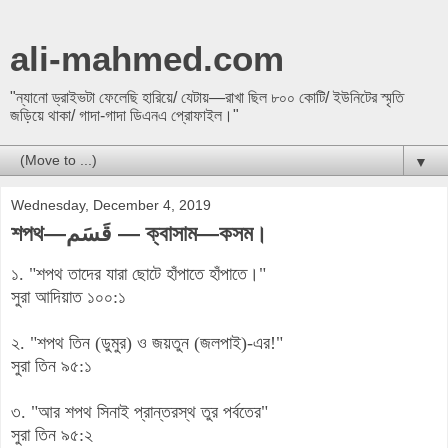
ali-mahmed.com
"ন্যানো ড্রাইভটা ফেলেছি হারিয়ে/ যেটায়—রাখা ছিল ৮০০ কোটি/ ইউনিটের স্মৃতি
জড়িয়ে থাকা/ গাদা-গাদা ডিএনএ প্রোফাইল।"
▼
Wednesday, December 4, 2019
শপথ—قَسَم — ক্বাসাম—কসম।
১. "শপথ তাদের যারা ছোটে হাঁপাতে হাঁপাতে।"
সুরা আদিয়াত ১০০:১
২. "শপথ তিন (ডুমুর) ও জয়তুন (জলপাই)-এর!"
সুরা তিন ৯৫:১
৩. "আর শপথ সিনাই প্রান্তরস্থ তুর পর্বতের"
সুরা তিন ৯৫:২