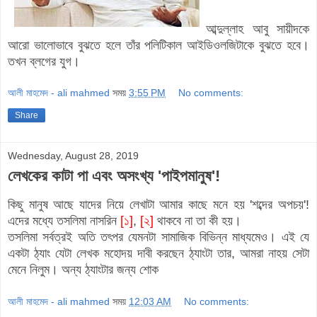
আব্দুল্লাহ আবু সায়ীদকে
আরো ভালোভাবে বুঝতে হলে তাঁর পলিটিকাল আইডিওলজিটাকে বুঝতে হবে।
তখন ব্লগের যুগ।
আলী মাহমেদ - ali mahmed
সময়
3:55 PM
No comments:
Share
Wednesday, August 28, 2019
লেখকের কাটা পা এবং অসংখ্য 'পাইপমানুষ'!
কিছু মানুষ আছে যাদের নিয়ে লেখাটা আমার কাছে মনে হয় 'শব্দের অপচয়'!
এদের মধ্যে তসলিমা নাসরিন
[১]
,
[২]
থাকবে না তা কী হয়।
তসলিমা সর্বত্রই অতি তৎপর যেমনটা সামাজিক বিভিন্ন মাধ্যমেও। এই যে
একটা ঠ্যাং যেটা লেখক মহোদয় দাবী করছেন ঠ্যাংটা তার, আমরা নাহয় সেটা
মেনে নিলুম। অন্য ঠ্যাংটার জন্য শোক
আলী মাহমেদ - ali mahmed
সময়
12:03 AM
No comments: