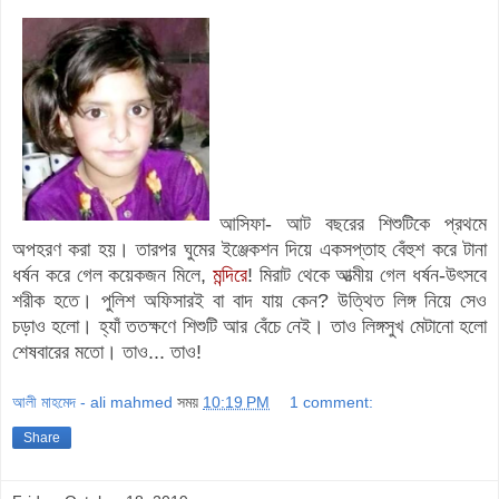
আসিফা-
আট বছরের শিশুটিকে প্রথমে
অপহরণ করা হয়। তারপর ঘুমের ইঞ্জেকশন দিয়ে একসপ্তাহ বেঁহুশ করে টানা
ধর্ষন করে গেল কয়েকজন মিলে,
মন্দিরে
! মিরাট থেকে আত্মীয় গেল ধর্ষন-উৎসবে
শরীক হতে। পুলিশ অফিসারই বা বাদ যায় কেন? উত্থিত লিঙ্গ নিয়ে সেও
চড়াও হলো। হ্যাঁ ততক্ষণে শিশুটি আর বেঁচে নেই। তাও লিঙ্গসুখ মেটানো হলো
শেষবারের মতো। তাও... তাও!
আলী মাহমেদ - ali mahmed
সময়
10:19 PM
1 comment:
Share