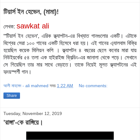
টিয়ার্স ইন হেভেন, (মামা)!
sawkat ali
লেখক:
"'টিয়ার্স ইন হেভেন', এরিক ক্ল্যাপটন-এর বিখ্যাত গানগুলোর একটি।
এটাকে
বিশ্বের সেরা ১০০ গানের একটি হিসেবে ধরা হয়।
এই গানের এ্যালবাম বিক্রি
হয়েছিল কয়েক মিলিয়ন কপি ।
ক্ল্যাপটন ৪ বছরের ছেলে কনোর মারা যায়
নিউইয়র্কের ৫৪ তলা এক হাইরাইজ ব্লিল্ডিং-এর জানালা থেকে পড়ে। সেখানে
সে গিয়েছিল তার মার সাথে বেড়াতে।
তাকে নিয়েই মূলত ক্ল্যাপটনের এই
হৃদয়স্পর্শী গান।
আলী মাহমেদ - ali mahmed
সময়
1:22 AM
No comments:
Share
Tuesday, November 12, 2019
'রাঙ্গা'-কে রাঙ্গিয়ে।