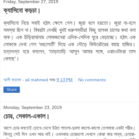
Friday, September 27, 2019
ক্যাসিনো কড়চা।
ক্যাসিনো নিয়ে সবাই হঠাৎ ক্ষেপে গেল। জূয়া বলে হয়তো। জুয়া না-হলে
সমস্যা ছিল না। বিষয়টা দেখছি খুবই গুরুগম্ভীর! কিছু হালকা চালের কথা বলা
যাক। এক চিড়িয়াখানায় লোকজনেরা এদিক-সেদিক ঘুরে বেড়াচ্ছে। হঠাৎ এক
লোককে দেখা গেল 'গুছলেংটি' দিয়ে এক দৌড়ে কিউরেটরের কাছে হাজির।
হন্তদন্ত হয়ে বললেন, 'তাড়াতাড়ি আসুন আমার সঙ্গে, ওরাংওটাংরা তাস
খেলছে'।
আলী মাহমেদ - ali mahmed
সময়
9:13 PM
No comments:
Share
Monday, September 23, 2019
চোর, সেকাল-একাল।
আগে চোর বলতেই চোখে ভেসে উঠত পাতলা-দুবলা কালো-কালো তেলমাখা একটা শরীর।
কিন্তু সেই দিন এখন আর নাই। এখনকার চোরগুলো দেখলে বোঝা কার সাধ্য, চেহারা-