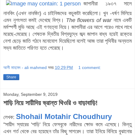
জাপানীরা ১৯৩৭ সালে
নানকিং (
এখন নানজিং
) এ চাইনিজদের কচুকাটা করেছিলো। খুন -ধর্ষণ মিলিয়ে
এমন নৃশংসতা কমই দেখেছে বিশ্ব।
The flowers of war
নামে একটি
মর্মস্পর্শী মুভি আছে এই গণহত্যা নিয়ে। জাপানীরা এর আগে পরেও লাখে লাখে
মরেছে-মেরেছে। শেষতক দ্বিতীয় বিশ্বযুদ্ধে জব্দ জাপান বাধ্য হয়েই রক্তের
নেশা ছেড়ে জাতি গঠনে মনোযোগ দিয়েছিলো বলেই আজ তারা পৃথিবীর অন্যতম
সভ্য জাতিতে পরিণত হতে পেরেছে।
আলী মাহমেদ - ali mahmed
সময়
10:29 PM
1 comment:
Share
Monday, September 9, 2019
শাড়ি নিয়ে সায়ীদিয় ভ্রান্ত থিওরি ও বাড়াবাড়ি!
Shohail Motahir Choudhury
লেখক:
"সায়ীদ স্যারের 'শাড়ি' নিয়ে ফেসবুকে নারীদের ক্ষোভ কমে এসেছে। কিন্তু
এখন গর্ত থেকে বের হয়েছেন তাঁর কিছু সাগরেদ। তারা ইনিয়ে বিনিয়ে বুঝানোর