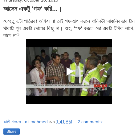
Thursday, October 10, 2019
আসেন একটু 'গফ' করি...।
যেহেতু এটা পত্রিকা অফিস না তাই
গফ-গল্প করলে
খানিকটা আঞ্চলিকতার টান
থাকাটা খুব একটা দোষের কিছু না। ওহ, 'গফ' করলে তো একটা টপিক লাগে,
লাগে না?
আলী মাহমেদ - ali mahmed
সময়
1:41 AM
2 comments:
Share