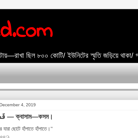
ed.com
যেটায়—রাখা ছিল ৮০০ কোটি/ ইউনিটের স্মৃতি জড়িয়ে থাকা/
December 4, 2019
শপথ—قَسَم — ক্বাসাম—কসম।
 যারা ছোটে হাঁপাতে হাঁপাতে।"
১০০:১