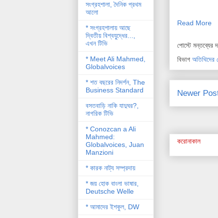
সংগ্রহশালা, দৈনিক প্রথম
আলো
Read More
* সংগ্রহশালায় আছে
দ্বিতীয় বিশ্বযু্দ্ধের...,
এখন টিভি
পোস্টে মন্তব্যের 
* Meet Ali Mahmed,
বিভাগ
অতিথিদের 
Globalvoices
* শত বছরের নিদর্শন, The
Business Standard
Newer Pos
বসতবাড়ি নাকি যাদুঘর?,
নাগরিক টিভি
* Conozcan a Ali
Mahmed:
করোনাকাল
Globalvoices, Juan
Manzioni
* কারক নাট্য সম্প্রদায়
* জয় হোক বাংলা ভাষার,
Deutsche Welle
* আমাদের ইশকুল, DW