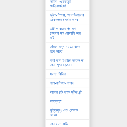
লাইফ- এচিভমেন্ট-
সেক্রিফাইস!
জুইশ-শিশুরা, আগামিকালের
একেকজন চলমান দানব
এন্টিকে রঙের প্রলেপ
চড়াবার মত বোকামি আর
নাই
তাঁদের সন্তান যেন থাকে
দুধে ভাতে।
যারা ভাল ইংরাজি জানেন না
তারা শূলে চড়বেন
স্বপ্ন বিক্রি
লাশ-বানিজ্য-পদক!
কালের কন্ঠ বনাম মুড়ির ঘন্ট
অসভ্যতা
মুক্তিযুদ্ধ এবং গোলাম
আযম
কাবাব মে হাড্ডি