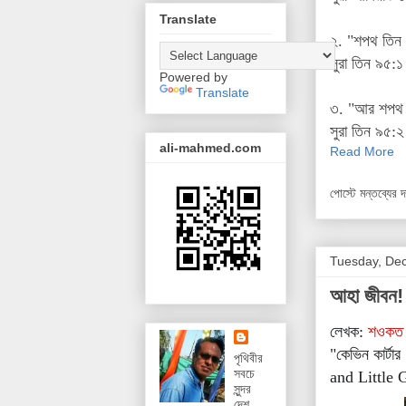
Translate
২. "শপথ তিন 
সুরা তিন ৯৫:১
Powered by
Translate
৩. "আর শপথ সি
সুরা তিন ৯৫:২
ali-mahmed.com
Read More
পোস্টে মন্তব্যের 
Tuesday, De
আহা জীবন!
লেখক:
শওকত
"কেভিন কার্টা
পৃথিবীর
সবচে
and Little 
সুন্দর
দেশ,