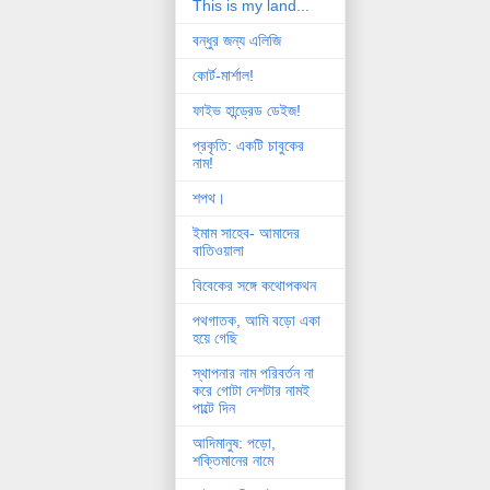
This is my land...
বন্ধুর জন্য এলিজি
কোর্ট-মার্শাল!
ফাইভ হান্ড্রেড ডেইজ!
প্রকৃতি: একটি চাবুকের
নাম!
শপথ।
ইমাম সাহেব- আমাদের
বাতিওয়ালা
বিবেকের সঙ্গে কথোপকথন
পথগাতক, আমি বড়ো একা
হয়ে গেছি
স্থাপনার নাম পরিবর্তন না
করে গোটা দেশটার নামই
পাল্টে দিন
আদিমানুষ: পড়ো,
শক্তিমানের নামে