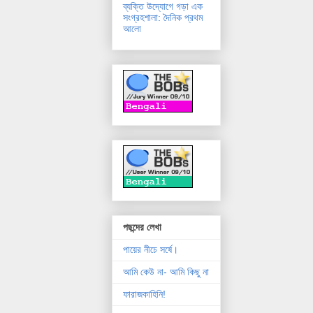
ব্যক্তি উদ্যোগে গড়া এক
সংগ্রহশালা: দৈনিক প্রথম
আলো
পছন্দের লেখা
পায়ের নীচে সর্ষে।
আমি কেউ না- আমি কিছু না
ফারাজকাহিনি!