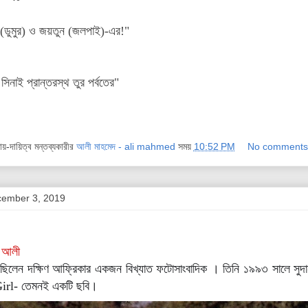
(ডুমুর) ও জয়তুন (জলপাই)-এর!"
নাই প্রান্তরস্থ তুর পর্বতের"
দায়-দায়িত্ব মন্তব্যকারীর
আলী মাহমেদ - ali mahmed
সময়
10:52 PM
No comments
cember 3, 2019
 আলী
র ছিলেন দক্ষিণ আফ্রিকার একজন বিখ্যাত ফটোসাংবাদিক । তিনি ১৯৯৩ সালে সুদান
Girl- তেমনই একটি ছবি।