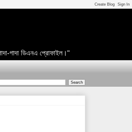
 গাদা-গাদা ডিএনএ প্রোফাইল।"