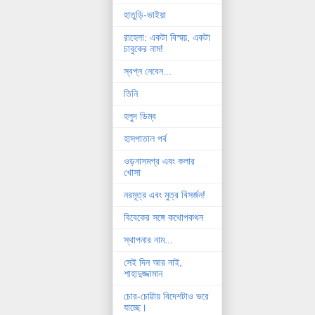
হাতুড়ি-ভাইয়া
রাহেলা: একটা বিস্ময়, একটা
চাবুকের নাম!
স্বপ্ন নেবেন...
তিনি
হলুদ ডিম্ব
হাসপাতাল পর্ব
ওড়নাসমগ্র এবং কলার
খোসা
নরমূত্র এবং মুত্র বিসর্জন!
বিবেকের সঙ্গে কথোপকথন
স্থাপনার নাম...
সেই দিন আর নাই,
শাহাদুজ্জামান
চোর-চোট্টায় বিদেশটাও ভরে
যাচ্ছে।