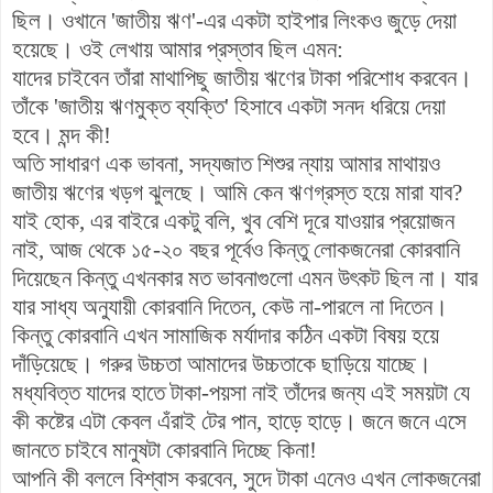
ছিল। ওখানে 'জাতীয় ঋণ'-এর একটা হাইপার লিংকও জুড়ে দেয়া
হয়েছে। ওই লেখায় আমার প্রস্তাব ছিল এমন:
যাদের চাইবেন তাঁরা মাথাপিছু জাতীয় ঋণের টাকা পরিশোধ করবেন।
তাঁকে 'জাতীয় ঋণমুক্ত ব্যক্তি' হিসাবে একটা সনদ ধরিয়ে দেয়া
হবে। মন্দ কী!
অতি সাধারণ এক ভাবনা, সদ্যজাত শিশুর ন্যায় আমার মাথায়ও
জাতীয় ঋণের খড়গ ঝুলছে। আমি কেন ঋণগ্রস্ত হয়ে মারা যাব?
যাই হোক, এর বাইরে একটু বলি, খুব বেশি দূরে যাওয়ার প্রয়োজন
নাই, আজ থেকে ১৫-২০ বছর পূর্বেও কিন্তু লোকজনেরা কোরবানি
দিয়েছেন কিন্তু এখনকার মত ভাবনাগুলো এমন উৎকট ছিল না। যার
যার সাধ্য অনুযায়ী কোরবানি দিতেন, কেউ না-পারলে না দিতেন।
কিন্তু কোরবানি এখন সামাজিক মর্যাদার কঠিন একটা বিষয় হয়ে
দাঁড়িয়েছে। গরুর উচ্চতা আমাদের উচ্চতাকে ছাড়িয়ে যাচ্ছে।
মধ্যবিত্ত যাদের হাতে টাকা-পয়সা নাই তাঁদের জন্য এই সময়টা যে
কী কষ্টের এটা কেবল এঁরাই টের পান, হাড়ে হাড়ে। জনে জনে এসে
জানতে চাইবে মানুষটা কোরবানি দিচ্ছে কিনা!
আপনি কী বললে বিশ্বাস করবেন, সুদে টাকা এনেও এখন লোকজনেরা