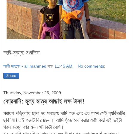
*ছবি-স্বত্ব: সংরক্ষিত
আলী মাহমেদ - ali mahmed
সময়
11:45 AM
No comments:
Share
Thursday, November 26, 2009
কোরবানি: মূল্য মাত্র আড়াই লক্ষ টাকা!
প্রায়শ পত্রিকায় ছাপা হয় সবচেয়ে দামি গরু এবং এর পাশে সেই ব্যক্তিটির
ছবি যিনি এই গরুটি কিনেছেন
।
আমি খু
জে বের করার চেষ্টা করি এই দুইটা
গরুর মধ্যে কার মনন খানিকটা বেশি
।
এবারে নাকি গাবতলিতে সাড়ে ১২ লক্ষ টাকার গরু মহাশয়কে খুঁজে পাওয়া