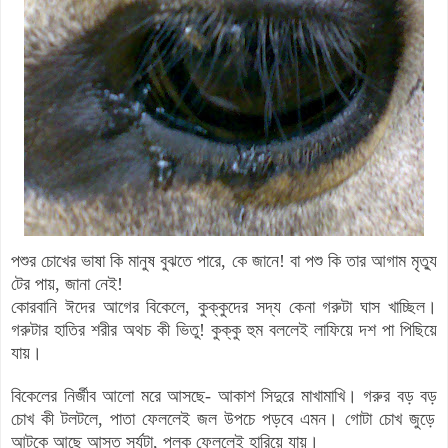
পশুর চোখের ভাষা কি মানুষ বুঝতে পারে
,
কে জানে! বা পশু কি তার আগাম মৃত্যু
টের পায়, জানা নেই!
কোরবা
নি
ঈদের আগের বিকেলে
,
কুক্কুদের সদ্য কেনা
গরুটা ঘাস খাচ্ছিল
।
গরুটার
হাতির শরীর অথচ কী ভিতু
!
কুক্কু
হুম বললেই লাফিয়ে দশ পা পিছিয়ে
যায়
।
বিকেলের নির্জীব আলো মরে আসছে
- আকাশ সিদুরে মাখামাখি
।
গরুর
বড় বড়
চোখ কী টলটলে
,
পাতা ফেললেই জল উপচে পড়বে এমন
।
গোটা
চোখ জুড়ে
আটকে আছে আ
স্ত
সূর্যটা, পলক ফেললেই হারিয়ে যায়
।