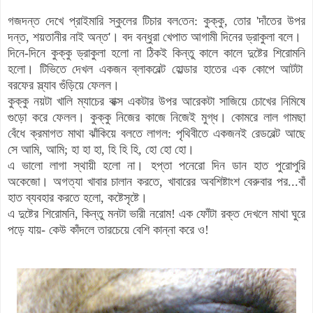
গজদ
ন্ত
দেখে
প্রাইমারি
স্কুলের টিচার বল
তেন
:
কুক্কু
,
তোর 'দাঁতের উপর
দ
ন্ত
,
শয়তানীর নাই অ
ন্ত'
।
বদ বন্ধুরা খেপাত আগামী দিনের ড্রাকুলা বলে
।
দিনে-দিনে
কুক্কু
ড্রাকুলা হলো না ঠিকই কি
ন্তু
কালে কালে দুষ্টের শিরোমনি
হলো
।
টিভিতে দেখল একজন ব্লাকবেল্ট হোল্ডার হাতের এক কোপে আটটা
বরফের স্ল্যাব গুঁড়িয়ে ফেলল
।
কুক্কু
নয়টা খালি ম্যাচের বাক্স একটার উপর আরেকটা সাজিয়ে চোখের নিমিষে
গুড়ো করে ফেল
ল
।
কুক্কু
নিজের কাজে
নিজেই
মুগ্ধ
।
কোমরে লাল গামছা
বেঁধে ক্রমাগত মাথা ঝাঁকিয়ে বলতে লাগল: পৃথিবীতে একজনই রেডবেল্ট আছে
সে আমি
,
আমি
;
হা হা হা
,
হি হি হি
,
হো হো হো
।
এ ভালো লাগা
স্থা
য়ী হলো না
।
হপ্তা পনেরো দিন ডান হাত পুরোপুরি
অকেজো
।
অগত্যা খাবার চালান করতে
,
খাবারের অবশিষ্টাংশ বেরুবার পর...বাঁ
হাত ব্যবহার করতে হলো, কষ্টেসৃষ্টে
।
এ
দুষ্টের শিরোমনি, কিন্তু মনটা ভারী নরোম!
এক ফোঁটা রক্ত দেখলে মাথা ঘুরে
পড়ে যায়- কেউ কাঁদলে তারচেয়ে বেশি কান্না করে ও!