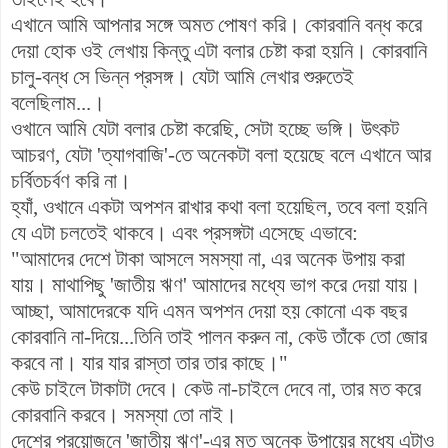
এখানে আমি আপনার সঙ্গে অ
মত পোষণ করি। কোরবানি বন্ধ করে
দেয়া হোক ওই লেখায় কিন্তু এটা বলার চেষ্টা করা হয়নি। কোরবানি
চালু-বন্ধ সে ভিন্ন প্রসঙ্গ। যেটা আমি লেখার শুরুতেই
বলেছিলাম...।
ওখানে আমি যেটা বলার চেষ্টা করেছি, সেটা হচ্ছে ভঙ্গি। উৎকট
আচরণ, যেটা 'ত্যাগবাজি'-তে অনেকটা বলা হয়েছে বলে এখানে আর
চর্বিতচর্বণ করি না।
হ্যাঁ, ওখানে একটা অপশন রাখার কথা বলা হয়েছিল, তবে বলা হয়নি
যে এটা চলতেই থাকবে। এবং প্রসঙ্গটা এসেছে এভাবে:
"আমাদের দেশে টাকা আসলে সমস্যা না, এর অনেক উপায় করা
যায়। মাথাপিছু 'জাতীয় ঋণ' আমাদের মধ্যে ভাগ করে দেয়া যায়।
আচ্ছা, আমাদেরকে যদি এমন অপশন দেয়া হয় কোনো এক বছর
কোরবানি না-দিয়ে...তিনি তাই পালন করুন না, কেউ তাঁকে তো জোর
করবে না। যার যার রাস্তা তার তার কাছে।"
কেউ চাইলে টাকাটা দেবে। কেউ না-চাইলে দেবে না, তার মত করে
কোরবানি করবে। সমস্যা তো নাই।
দেশের প্রয়োজনে 'জাতীয় ঋণ'-এর মত অনেক উপায়ের মধ্যে এটাও