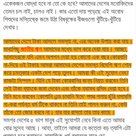
একেকজন যোদ্ধা হবে না তো কে হবে? আমাদের দেশের মনোবিদদের
তেমন চল নাই, চালও নাই। কার এতো দায় পড়েছে এই অবোধ
শিশুদের মস্তিষ্কে জমে উঠা বিষবৃক্ষের বীজগুলো খুঁটিয়ে-খুঁটিয়ে
দেখার।
আমাদের দেশে টাকা আসলে সমস্যা না, এর অনেক উপায় করা যায়।
মাথাপিছু
জাতীয় ঋণ
আমাদের মধ্যে ভাগ করে দেয়া যায়। আচ্ছা,
আমাদেরকে যদি এমন অপশন দেয়া হয় কোনো এক বছর কোরবানি
না-দিয়ে ওই টাকায় আমরা আমাদের দেশের সমস্ত বিদেশি ঋণ শোধ
করে চমত্কার একটা দেশ গড়ে তুলব। আমরা কী এই সুযোগ নেব?
কাজটা সিম্পল। যিনি যে টাকা কোরবানির জন্য নিয়ত করবেন তিনি
সেই টাকা ব্যাংকে জমা দেবেন এবং তাঁকে যথাযথ রসিদ দেয়া হবে।
যিনি মনে করবেন 'কোপানি এন্ড চাবানি ঈদে' পশুর গলায় ছুঁরি ঘসাঘসি
না-করা পর্যন্ত ধর্ম টিকে থাকবে না তিনি তাই পালন করুন না, কেউ
তাঁকে তো জোর করবে না। যার যার রাস্তা তার তার কাছে।
সমগ্র দেশের ৫ ভাগ মানুষ এই সুযোগটা নেবে কিনা এতে আমার
ঘোর সন্দেহ আছে। আহা, তাইলে আমরা যে কত্তো বড় ত্যাগি এটা
প্রমাণ হবে ক্যামনে, সামাজিক-ধর্ম রসাতলে যাবে যে!