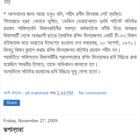
হয়)
* আপনাদের জানা আছে তবুও বলি, শহীদ রশীদ মিনহাজ সেই ব্যক্তি:
'সিতারায়ে হরর' খেতাবে ভূষিত, 'ডেভিল ডেয়ার'খ্যাত দুর্ধর্ষ পাইলট মতিউর
রহমান পাকিস্তানি বিমানবাহিনীর সমস্ত কর্মকর্তাকে ফাঁকি দিয়ে মাসরুর
বিমানঘাটিঁ থেকে অবাঙালী ছাত্র বৈমানিক রশিদ মিনহাজসহ একটি টি-৩৩ বিমান
হাইজ্যাক করে ভারতের উদ্দেশ্যে রওয়ানা দেন শুক্রবার, ২০ আগস্ট, ১৯৭১।
কিন্তু বিমান ক্র্যাশ করায় রশিদ মিনহাজসহ মতিউর রহমান শহীদ হন।
পরবর্তিতে পাকিস্তান বিমানঘাঁটির প্রবেশদ্বারে রশিদ মিনহাজের ছবি টাঙিয়ে রাখা
হয়েছিল সমরবীর হিসাবে, তাকে অভিবাদন জানানো হত।
অন্যদিকে মতিউর রহমানের ছবি টাঙিয়ে থুথু ফেলা হতো।
আলী মাহমেদ - ali mahmed
সময়
2:44 PM
No comments:
Share
Friday, November 27, 2009
রূপান্তর!