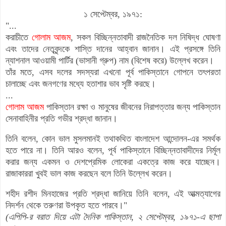
১ সেপ্টেম্বর, ১৯৭১:
"...
করাচীতে
গোলাম আজম
, সকল বিচ্ছিন্নতাবাদী রাজনৈতিক দল নিষিদ্ধ ঘোষণা
এবং তাদের নেতৃবৃন্দকে শাস্তি দানের আহ্বান জানান। এই প্রসঙ্গে তিনি
ন্যাশনাল আওয়ামী পার্টির (ভাসানী গ্রুপ) নাম (বিশেষ করে) উল্লেখ করেন।
তাঁর মতে, এসব দলের সদস্যরা এখনো পূর্ব পাকিস্তানে গোপনে ত
ৎপরতা
চালাচ্ছে এবং জনগণের মধ্যে হতাশার ভাব সৃষ্টি করছে।
...
গোলাম আজম
পাকিস্তান রক্ষা ও মানুষের জীবনের নিরাপত্তার জন্য পাকিস্তান
সেনাবাহিনীর প্রতি গভীর শ্রদ্ধা জানান।
তিনি বলেন, কোন ভাল মুসলমানই তথাকথিত বাংলাদেশ আন্দোলন-এর সমর্থক
হতে পারে না। তিনি আরও বলেন, পূর্ব পাকিস্তানে বিচ্ছিন্নতাবাদীদের নির্মূল
করার জন্য একমন ও দেশপ্রেমিক লোকেরা একত্রে কাজ করে যাচ্ছেন।
রাজাকাররা খুবই ভাল কাজ করছেন বলে তিনি উল্লেখ করেন।
শহীদ রশীদ মিনহাজের প্রতি শ্রদ্ধা জানিয়ে তিনি বলেন, এই আত্মত্যাগের
নিদর্শন থেকে তরুণরা উপকৃত হতে পারবে।"
(এপিপি-র বরাত দিয়ে এটা দৈনিক পাকিস্তান, ২ সেপ্টেম্বর, ১৯৭১-এ ছাপা