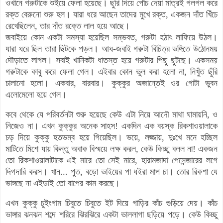
ওখানে গরুটাকে শুইয়ে ফেলা হয়েছে
।
ছুরি দিয়ে পোঁচ দেয়া মাত্রই গলগল করে
রক্ত বেরুনো শুরু হল
।
যারা ধরে আছেন তাদের মুখে রক্ত, একজন দাঁত খিঁচে
রেখেছিলেন, তার দাঁত রক্তে লাল হয়ে আছে
।
জবাইয়ে
কোন
একটা
সমস্যা
হয়েছিল
সম্ভবত
,
গরুটা
হঠাৎ
লাফিয়ে
উঠল
।
যারা
ধরে
ছিল
তারা
ছিটকে
পড়ল
।
আধ
-
জবাই
গরুটা
বিচিত্র
ভঙ্গিতে
উঠোনময়
দৌড়াতে
লাগল
।
সবাই
খানিকটা
ধাতস্ত
হয়ে
গরুটার
পিছু
ছুটছে
।
একসময়
গরুটাকে
কাবু
করে
ফেলা
গেল
।
এইবার
কোন
ভুল
করা
হলো
না
,
নিখুঁত
ছুঁরি
চালানো
হলো
।
একবার, বারবার
।
কুক্কুর
অজান্তেই
ওর
গোটা
ভুবন
এলোমেলো
হয়ে
গেল
।
কবে থেকে যে পরিবর্তনটা শুরু হয়েছে কেউ এটা নিয়ে আদৌ মাথা ঘামায়নি, ও
নিজেও না
।
এখন
কুক্কুর
অনেক
সাহস
!
একদিন এক বয়স্ক রিকশাওয়ালাকে
চড় দিয়ে কুক্কু হতভম্ব হয়ে গিয়েছিল
।
ভয়ে
,
লজ্জায়
,
দুঃখে মনে হচ্ছিল
মাটিতে মিশে যায় কিন্তু অবাক বিস্ময়ে লক্ষ করল
,
কেউ কিচ্ছু বলল না! একজন
তো রিকশাওয়ালাটাকে এই মারে তো সেই মারে
,
হারামজাদা পেসেন্জারের লগে
দিগদারি করস
।
খান... পুত
,
বড়ো
ভাইয়ের পা ধইরা মাপ চা
।
তোর রিকশা যে
ভাঙ্গছে না
এইডাই তো বাপের কাম করছে
।
এখন কুক্কু চুইংগাম চিবুতে চিবুতে ইট দিয়ে গাড়ির কাঁচ গুড়িয়ে দেয়
।
কাঁচ
ভাঙ্গার ঝনঝন শব্দে শরিরে ঝিরঝিরে একটা ভাললাগা ছড়িয়ে পড়ে
।
কেউ কিচ্ছু