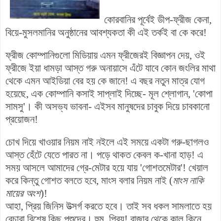
কোরবানির পূর্বেই ডীপ-ফ্রীজ কেনা,
বিয়ে-মুসলমানির অনুষ্ঠানের আবশ্যকতা কী এই তর্কই বা কে করে!
ফ্রীজ কোম্পানিগুলো মিডিয়ায় এমন ফ্রীজেরই বিজ্ঞাপন দেয়, ওই
ফ্রীজে ইয়া ধামড়া আস্ত গরু অনায়াসে এঁটে যাবে কোন জংলির মাথা
থেকে এমন আইডিয়া বের হয় কে জানে! এ বছর নতুন মাত্র যোগ
হয়েছে, এক কোম্পানি কসাই সাপ্লাই দিচ্ছে- মূল শ্লোগান, 'কোপা
সামসু'। কী অসভ্য ভাবনা- এইসব মানুষদের চাবুক দিয়ে চাবকানো
প্রয়োজন!
চোখ দিয়ে খাওয়ার নিয়ম নাই নইলে এই সময়ে একটা গরু-ছাগলও
আস্ত হেঁটে যেতে পারত না। পড়ে থাকত কেবল ক-খানা হাড়! এ
সময় আসলে আমাদের গ্রে-মেটার হয়ে যায় 'গোশতমেটার'! খেয়াল
করে কিন্তু গোশত বলতে হবে, মাংস বলার নিয়ম নাই (
মাংস নাকি
মায়ের অংশ
)!
আহা, প্রিয় জিনিস উত্সর্গ করতে হবে। তাই সব ধকল সামলাতে হয়
বেচারা বিশেষ কিছু পশুদের। হুম, প্রিয়! বাজার থেকে কাল কিনে