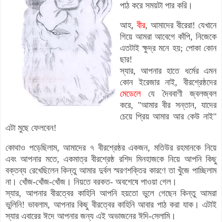
পাঠ করে সময়টা পার করি।
আহ,
বীর
, আমাদের বীরেরা! যেখানে
গিয়ে আমরা আবেগে কাঁপি, নিজেকে
এতটাই ক্ষুদ্র মনে হয়; পোকা কোন
ছার!
স্যার, আপনার হাতে ধর্মের এমন
কোন ইরেজার নাই, বীরশ্রেষ্ঠদের
মেডেলে
যে
দৈববাণী জ্বলজ্বল
করে, "আমার বীর সন্তান, যাদের
চেয়ে প্রিয় আমার আর কেউ নাই"
এটা মুছে ফেলবেন!
কোথাও পড়েছিলাম, আমাদের ৭ বীরশ্রেষ্ঠর একজন, মতিউর রহমানকে নিয়ে
এবং আপনার মতে, একমাত্র বীরশ্রেষ্ঠ রশিদ মিনহাজকে নিয়ে আপনি কিছু
বক্তব্য রেখেছিলেন কিন্তু আমার দুর্বল স্মরণশক্তির কারণে তা খুঁজে পাচ্ছিলাম
না। খোঁজ-খোঁজ-খোঁজ। নিয়তে বরকত- অবশেষে পাওয়া গেল।
স্যার, আপনার বীরত্বের কাহিনি আপনি হয়তো ভুলে গেছেন কিন্তু আমরা
ভুলিনি! ভাবলাম, আপনার কিছু বীরত্বের কাহিনি আবার পাঠ করা যাক। এটাই
স্যার এবারের ঈদে আপনার জন্য এই অভাজনের ঈদি-সেলামি।