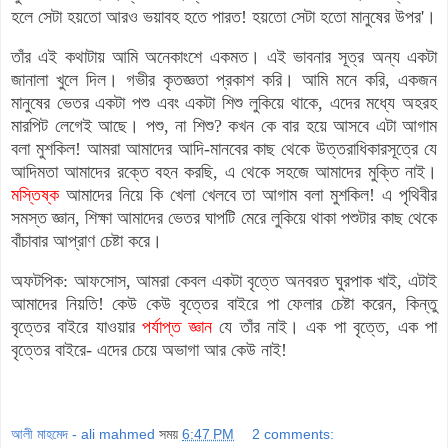
হলে সেটা হয়তো আরও ভয়াবহ হতে পারত! হয়তো সেটা হতো মানুষের উপর'।
তাঁর এই কথাটায় আমি অনেকাংশে একমত। এই ভাবনার সূত্র অন্য একটা
জানালা খুলে দিল। গভীর কৃতজ্ঞতা প্রকাশ করি।
আমি মনে করি, একজন
মানুষের ভেতর একটা পশু এবং একটা শিশু লুকিয়ে থাকে, এদের মধ্যে অহরহ
মারপিট লেগেই আছে। পশু, না শিশু? কখন কে বার হয়ে আসবে এটা আগাম
বলা মুশকিল! আমরা আমাদের আদি-মানবের কাছ থেকে উত্তরাধিকারসূত্রে যে
আদিমতা আমাদের রক্তে বহন করছি, এ থেকে সহজে আমাদের মুক্তি নাই।
মস্তিষ্ক
আমাদের নিয়ে কি খেলা খেলবে তা আগাম বলা মুশকিল!
এ পৃথিবীর
সমস্ত জ্ঞান, শিক্ষা আমাদের ভেতর
ঘাপটি মেরে
লুকিয়ে থাকা পশুটার কাছ থেকে
বাঁচাবার আপ্রাণ চেষ্টা করে
।
অফটপিক: আফসোস, আমরা কেবল একটা বৃত্তে অনবরত ঘুরপাক খাই, এটাই
আমাদের নিয়তি! কেউ কেউ বৃত্তের বাইরে পা ফেলার চেষ্টা করেন, কিন্তু
বৃত্তের বাইরে যাওয়ার
পর্যাপ্ত জ্ঞান
যে তাঁর নাই। এক পা বৃত্তে, এক পা
বৃত্তের বাইরে- এদের চেয়ে অভাগা আর কেউ নাই!
আলী মাহমেদ - ali mahmed
সময়
6:47 PM
2 comments: