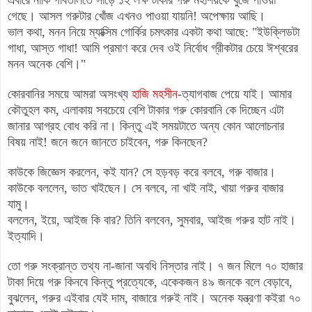
গেছে। আসল গরুটার খোঁজ এখনও পাওয়া যায়নি! অপেক্ষায় আছি।
ভাল কথা, মনন নিয়ে ম্যাক্সিম গোর্কির চমৎকার একটা কথা আছে: "ইউক্লিডটা
গাধা, আস্ত গাধা! আমি প্রমাণ করে দেব ওই নির্বোধ গ্রীকটার চেয়ে ঈশ্বরের
মনন অনেক বেশি।"
কোরবানির সময়ে আমরা অসংখ্য
হাজি মহসীন
-ত্যাগবাজ পেয়ে যাই
।
আমার
কৌতুহল কম, এলাকায় সবচেয়ে বেশি টাকার গরু কোরবানি কে দিচ্ছেন এটা
জানার আগ্রহ বোধ করি না
।
কিন্তু এই সময়টাতে অন্য কোন আলোচনার
বিষয় নাই!
জনে জনে জানতে চাইবেন, গরু কিনছেন?
কাউকে জিজ্ঞেস করলেন, কই যান? সে হড়বড় করে বলবে, গরু বাজার
।
কাউকে বললেন, ভাত খাইছেন
।
সে বলবে, না খাই নাই, খায়া গরুর বাজার
য
ামু
।
বললেন, ইয়ে, আইজ কি বার? তিনি বলবেন, সুমবার, আইজ গরুর হাট নাই
।
ইত্যাদি
।
তো গরু সংক্রান্ত তথ্য না-জানা অবধি নিস্তার নাই
।
৭ জন মিলে ৭০ হাজার
টাকা দিয়ে গরু কিনবে কিন্তু প্রত্যেকে, একেকজন ৪৯ জনকে বলে বেড়াবে,
বুঝলেন, গরুর এইবার যেই দাম, বাজারে গরুই নাই
।
অনেক যন্ত্রণা কইরা ৭০