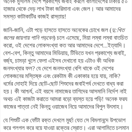
অনেক মুসলিম দেশে প্রকাশ্যে জবাই করলে বাংলাদেশের টাকায় ৫০
হাজার থেকে দেড় লাখ টাকা জরিমানা এবং জেল। আর আমাদের
সমস্ত কাটাকাটির কাজই রাস্তায়!
জানি-জানি, এটা পড়ে হাসতে হাসতে অনেকের চোখে জল (
দু:খিত
জলের জায়গায় পানি পড়বেন
) চলে এসেছে, মিয়া লম্বা লম্বা বাতচিত
করো, ওই দেশের লোকসংখ্যা কত আর আমাদের দেশে...ইত্যাদি।
বেশ-বেশ, কিন্তু আমাদের মিডিয়ায়, টিভিতে যখন প্রকাশ্যে জবাই,
বর্জ্য, চামড়া খুলে ফেলা এইসব দেখানো হয় এটাও কী অধিক
জনসংখ্যার ফল? যে দেশে জনসংখ্যা বেশি থাকে ওই দেশের
লোকজনের মস্তিষ্ক এবং রেকটাম কী একাকার হয়ে যায়, নাকি?
ধর্মের দোহাই দিয়ে ছোট-ছোট শিশুদের জবাইপর্ব দেখতে বাধ্য করা
হয়। কী আশ্চর্য, এই বয়সে নামাজের তাগিদের আসমানি নির্দেশ নাই
অথচ এই কাজটা করাতে আমরা বড়ো ব্যস্ত হয়ে পড়ি! অনেক ফরয
কাজের পাত্তা নেই কিন্তু ওয়াজেব নিয়ে আমাদের বিপুল উৎসাহ।
যে শিশুটি এক ফোঁটা রক্ত দেখলে মুর্ছা যেত সে বিমলানন্দে উপভোগ
করে গলগল করে বয়ে যাওয়া রক্তের স্রোত। এরা আগামিতে চলমান