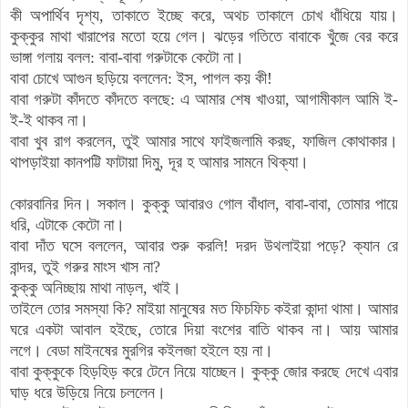
কী অপার্থিব দৃশ্য
,
তাকাতে ইচ্ছে করে
,
অথচ
তাকালে চোখ ধাঁধিয়ে যায়
।
কুক্কু
র মাথা খারাপের মতো হয়ে গেল
।
ঝড়ের গতিতে
বাবাকে খুঁজে বের করে
ভাঙ্গা গলায় বলল: বাবা-বাবা গরুটাকে কেটো না
।
বাবা চোখে আগুন ছড়িয়ে বললেন: ইস
,
পাগল
কয়
কী
!
বাবা গরুটা কাঁদতে কাঁদতে বলছে:
এ আমার শেষ
খাওয়া
, আগামীকাল আমি ই-
ই-ই
থাকব না
।
বাবা খুব রাগ করলেন
, তুই আমার সাথে ফাইজলামি করছ, ফাজিল কোথাকার
।
থাপড়াইয়া কানপট্টি ফাটায়া দিমু,
দূর হ আমার সামনে থিক্যা
।
কোরবানির দিন
।
সকাল
।
কুক্কু আবারও গোল বাঁধাল, বাবা-বাবা, তোমার পায়ে
ধরি, এটাকে কেটো না
।
বাবা দাঁত ঘসে বললেন, আবার শুরু করলি! দরদ উথলাইয়া পড়ে? ক্যান রে
বান্দর, তুই গরুর মাংস খাস না?
কুক্কু অনিচ্ছায় মাথা নাড়ল, খাই
।
তাইলে তোর সমস্যা কি? মাইয়া মানুষের মত ফিচফিচ কইরা কান্দা থামা
।
আমার
ঘরে একটা আবাল হইছে, তোরে দিয়া বংশের বাতি থাকব না
।
আয় আমার
লগে
।
বেডা
মাইনষের
মুরগির
কইলজা
হইলে
হয়
না
।
বাবা কুক্কুকে হিড়হিড় করে টেনে নিয়ে যাচ্ছেন
।
কুক্কু জোর করছে দেখে এবার
ঘাড় ধরে উড়িয়ে নিয়ে চললেন
।