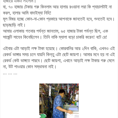
হাজারে একটা লইলাম
।
বা, ৭০ হাজার টেকায় গরু কিনলাম আর হালায় রওয়ানা লয়া কি প্যাচালটাই না
করল, হালার আমি বাদাইম্যা নিহি!
মূল বিষয় হচ্ছে কোন-না-কোন প্রকারে আপনাকে জানতেই হবে, শুনতেই হবে
।
ছাড়াছাড়ি নাই
।
আমার এলাকায়
গতবার পর্যন্ত জানতাম, ৬৫ হাজার টাকা পর্যন্ত ছিল, এক
স
ার্জেন্ট সাহেব কিনেছিলেন
।
তিনি নাকি ম্যালা বড়ো চাকরি করেন! বটে রে!
এইবার এটা আড়াই লক্ষ টাকা হয়েছে
।
কোরবানির আর ২দিন বাকি,
এখনও এই
রেক
র্ড ভাঙ্গার সময় চলে যায়নি কিন্তু
এটা
ছোট জায়গা
।
আমার মনে হয় না এই
রেকর্ড কেউ ভাঙ্গতে পারবে
।
ছোট জায়গা, এখানে
আড়াই ল
ক্ষ
টাকা
র
গরু মেলে
না
, উট পাওয়ার কোন স
ম্ভাবনা নাই
।
... ... ...