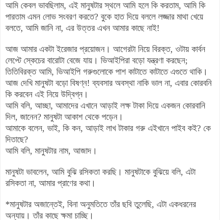
আমি কেবল ভাবছিলাম, এই মানুষটার স্থলে আমি হলে কি করতাম, আমি কি
পারতাম এমন লোভ সংবরণ করতে? বুকে হাত দিয়ে বললে লজ্জার মাথা খেয়ে
বলতে, আমি জ
ানি না, এর উত্তর এখন আমার কাছে নাই!
আজ আমার একটা ইরেজার প্রয়োজন। আগেরটা নিয়ে বিরক্ত, ওটায় কার্বন
লেপ্টে স্কেচের বারোটা বেজে যায়। ভিআইপিরা বড়ো যন্ত্রণা করছেন;
তিতিবিরক্ত আমি, ভিআইপি গরুগুলোকে পাশ কাটাতে কাটাতে এগুতে থাকি।
আজ দেখি
মানুষটা বড়ো
বিষণ্ন! ব্যবসার অবস্থা নাকি ভাল না, এবার কোরবনি
কি করবেন এই নিয়ে উদ্বিগ্ন।
আমি বলি, আচ্ছা, আমাদের এখা
নে আড়াই লক
্ষ টাকা দিয়ে একজন কোরবানি
দিল, জানেন? মানুষটা আকাশ থেকে পড়েন।
আমাকে বলেন, ভাই, কি কন, আড়াই লাখ টাকার গরু এইখানে পাইব কই? কে
দিতাছে?
আমি বলি, মানুষটার নাম, আজাদ।
মানুষটা ভাবলেন, আমি বুঝি রসিকতা করছি। মানুষটাকে বুঝিয়ে বলি, এটা
রসিকতা না, আমার প্রাণের
কথা।
*মানুষটার অজান্তেই, বিনা অনুমতিতে তাঁর ছবি তুলেছি, এটা একধরনের
অন্যায়। তাঁর কাছে ক্ষমা চাচ্ছি।