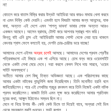
না!
বোতলে করে বাতাস বিক্রি করার উদ্ভট আইডিয়া আর কারও মাথায় খেলা করবে
না এমন দিব্যি কেউ দেয়নি। এমনটা হলে বিষয়টা আমার জন্য আনন্দের, যাক
বাবা, অন্তত এই দেশে এমন 'পাগলু ভাবনা' ভাবার লোক অন্তত আরও
একজন আছেন। আসেন ব্রাদার, টোস্ট করে আপনার স্বাস্থ্য পান করি।
কিন্তু বাই এনি চান্স এই আইডিয়াটা আমার পোস্ট থেকে নেয়া হয়ে থাকলে
বেদনার শ্বাস ফেলে বলতেই হয়, দেশটা চোর-চোট্টায় ভরে যাচ্ছে!
আমাদের দেশে এইসব
অহরহ চলেই
আসছে। আমাদের দেশের প্রথম শ্রেণীর
পত্রিকাগুলো এই বিষয়ে এক পা এগিয়ে আছে। চোখ বন্ধ করে ওয়েবসাইট
থেকে একটা লেখা মেরে দেবে। দয়া করলে কেবল লিখে দায় সারবে, 'ওয়েব
সাইট অবলম্বনে'।
অতীতে আমার বেশ কিছু তিক্ত অভিজ্ঞতা আছে। এক পরিচালকের কাছে
আমার একটা নাটকের পান্ডুলিপি জমা দিয়েছিলাম। তিনি মনোনীত হয়নি বলে
জানিয়েছিলেন। পরে এই লেখাটার প্রচুর রদবদল করে তিনি নিজেই একটা নাটক
প্রসব করেছিলেন। কাজটা তিনি এমন সূক্ষ করে করেছিলেন আমার প্রতিবাদ
দূরের কথা, আঙ্গুল উঠানোও সম্ভব ছিল না।
মেনে না নিয়ে উপায় কী- কেউ কেউ ডিমে তা দিয়েই যাবে, অন্যরা সেই ডিম
থেকে সদ্যজাত মুরগি গুনবেন। সবই কপাল...।