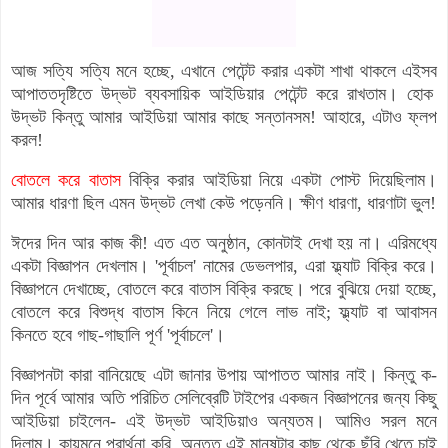
আজ সত্যি সত্যি মনে হচ্ছে,
এখানে
পেটেন্ট করার একটা শাখা থাকলে এইসব
আপাততদৃষ্টিতে উদ্ভট ব্যবসায়িক আইডিয়ার পেটেন্ট করে রাখতাম। হোক
উদ্ভট কিন্তু আমার আইডিয়া আমার কাছে সন্তানসম! আহারে, এটাও ফ্লপ
করল!
বোতলে করে বাতাস
বিক্রি করার আইডিয়া নিয়ে একটা পোস্ট দিয়েছিলাম।
আমার ধারণা ছিল এমন উদ্ভট লেখা কেউ পড়েননি। ক্ষীণ ধারণা, ধারণাটা ভুল!
ঈদের দিন আর কাজ কী! এত এত অনুষ্ঠান, কোনটাই দেখা হয় না। এরিমধ্যে
একটা বিজ্ঞাপন দেখলাম।
'পূর্বাচল' নামের ডেভলপার,
এরা ফ্ল্যাট বিক্রি করে
।
বিজ্ঞাপনে দেখাচ্ছে, বোতলে করে বাতাস বিক্রি করছে। পরে বুঝিয়ে দেয়া হচ্ছে,
বোতলে করে বিশুদ্ধ বাতাস কিনে নিয়ে গেলে লাভ নাই; ফ্ল্যাট বা আবাসন
কিনতে হবে গাছ-গাছালি পূর্ণ 'পূর্বাচলে'।
বিজ্ঞাপনটা
কারা বানিয়েছে এটা জানার উপায় আপাত
ত আমার নাই। কিন্তু ক-
দিন পূর্বে আমার অতি পরিচিত সেলিব্রেটি টাইপের একজন বিজ্ঞাপনের জন্য কিছু
আইডিয়া চাইলেন- এই উদ্ভট আইডিয়াও অন্যতম। আমিও সরল মনে
দিলাম। কায়মনে প্রার্থনা করি, অন্তত এই মানুষটার কাছ থেকে ছুঁরি খেতে চাই