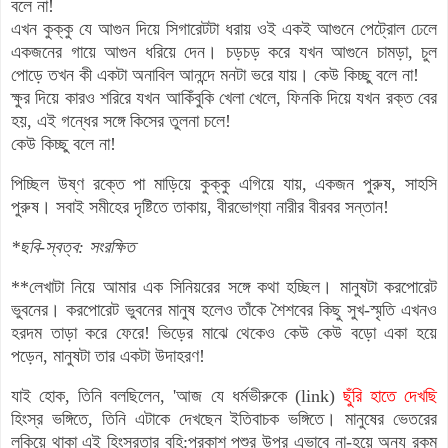
বলে না!
এখন কুক্কু যে আগুন দিয়ে সিগারেটটা ধরায় ওই একই আগুনে পেট্রোল ঢেলে
একজনের গায়ে আগুন ধরিয়ে দেন
।
চড়চড় করে যখন আগুনে চামড়া, চুল
পোড়ে তখন কী একটা অনাবিল আনন্দে মনটা ভরে যায়
।
কেউ কিচ্ছু বলে না!
ক্ষুর দিয়ে কারও শরিরে যখন আকিঁবুকি খেলা খেলে, ফিনকি দিয়ে যখন রক্ত বের
হয়
,
এই গন্ধের সঙ্গে কিসের তুলনা চলে!
কেউ কিচ্ছু বলে না!
পিচ্ছিল উষ্ণ রক্তে পা মাড়িয়ে কুক্কু এগিয়ে যায়, একজন পুরুষ, সাহসি
পুরুষ
।
সবাই সমীহের দৃষ্টিতে তাকায়, বীরভোগ্যা নারীর বীরবর সন্তান!
*ছবি-স্বত্ব: সংরক্ষিত
**লেখাটা নিয়ে আমার এক সিনিয়রের সঙ্গে কথা হচ্ছিল। মানুষটা করপোরেট
ভুবনের। করপোরেট ভুবনের মানুষ হলেও তাঁকে শৈশবের কিছু সুখ-স্মৃতি এখনও
হরদম তাড়া করে ফেরে! ভিড়ের মাঝে থেকেও কেউ কেউ বড়ো একা হয়ে
পড়েন, মানুষটা তার একটা উদাহরণ!
যাই হোক, তিনি বলছিলেন, 'আজ যে ধর্মভীরুকে (link)
ছুঁরি হাতে দেখছি
হিংস্র ভঙ্গিতে, তিনি এটাকে দেখছেন ইতিবাচক ভঙ্গিতে। মানুষের ভেতরের
লুকিয়ে থাকা এই হিংস্রতার বহি:প্রকাশ পশুর উপর এভাবে না-হয়ে অন্য রকম