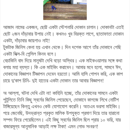
আজাদ নামের একজন, ছোট্ট একটা স্টেশনারি দোকান চালান
।
দোকানটা এতই
ছোট ২জন দাঁড়াবার উপায় নেই। কখনও খুব বিরক্ত লাগে, ছাতাফাতা দোকান
একটা, দাঁড়াবার জায়গাও নাই!
টুকটাক জিনিস কেনা হয় এখান থেকে
।
দিন দশেক আগে তা
র দোকানে গেছি
একটা সিক্স-বি পেন্সিল কিনব বলে
।
বেচাকিনি বাদ দিয়ে মানুষটা
দেখি বড়ো অস্থির
।
এক মাইকওয়ালার সঙ্গে কথা
বলায় মহা ব্যস্ত
।
কি এক মাইকিং করাবেন
।
আমার মনে হ
লো, সামনে ঈদ
,
দোকানের বিজ্ঞাপন টিজ্ঞাপন দেবেন হয়তো
।
আমি হাসি গোপন করি, এক কাপ
চায়ে দু'কাপ চিনি- দুই হাতের একটা দোকান তার আবার বিজ্ঞাপন!
অ আল্লা, ঘটনা দেখি এটা না! কাহিনি হচ্ছে,
তাঁর দোকানের সামনে একটা
পুটুলিতে
তিনি কিছু স্বর্নের জিনিস পেয়েছেন, দোকানে কাগজে লিখে নোটিশ
টাঙ্গিয়েছেন কিন্তু এখনও
কেউ
যোগাযোগ করেনি
।
অতএব
ভরসা
মাইকিং
।
পরে জেনেছি, উদভ্রান্ত প্রকৃত মালিক উপযুক্ত প্রমাণ দিয়ে তার হারানো
সম্পদ ফিরে পেয়েছিলেন। এই কিছু স্বর্নের জিনিস ছিল প্রায় ১০ ভরি, যার
বাজারমূল্য আনুমানিক আড়াই লক্ষ টাকা! এমন লোভ সংবরণ!