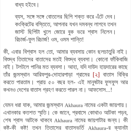
বাধ্য হইবে।
ব্যস, সঙ্গে সঙ্গে বোতলের ছিপি শক্ত করে এঁটে দেব।
কংক্রিটের বস্তিতে, আপনার যখন দমবন্ধ লাগবে তখন
জাস্ট ছিপিটা খুলে জোরে বুক ভরে শ্বাস নিলেন।
রিচার্জ-ফুল রিচার্জ! ওম, ওমম শান্তি!
কী, এবার বিশ্বাস হল তো, আমার ব্যবসায় কোন ছলচাতুরি নাই।
বিশুদ্ধ তিতাসের বাতাসের মতই বিশুদ্ধ ব্যবসা। কোনো ফাঁকিবাজি
নাই। টলটলে পানির মত ব্যবসা। আহা, যদি দাউদ হায়দারের কাছে
তাঁর জন্মস্থান
আরিফপুর-দোহারপাড়া গ্রামের
[২]
বাতাস
বিক্রি
করতে পারতাম। প্রায় ৫০ বছর হল- এই মানুষটার ফুসফুস আর
কখনও দেশের বাতাস গ্রহণ করতে পারল না। আফসোস...!
যেমন ধরা যাক, আমার জন্মস্থান
নামের একটা জায়গায়।
Akhaura
এখানকার কতশত স্মৃতি। কে জানে, প্রবাসে কোথাও আটকা পড়ব,
শেষ শ্বাস আটকে থাকবে
নামের জায়গাটার জন্য। কী
Akhaura
কষ্ট-কী কষ্ট! তখন তিতাসের বাতাসভর্তি
-র ক্যানটা
Akhaura