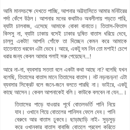
আমি মানসচক্ষে দেখতে পাচ্ছি, আপনার অট্টহাসিতে আমার মনিটরের
পর্দা কেঁপে উঠল। আপনার মনের কথাটাও অবলীলায় পড়তে পারি,
ব্যাটা চালবাজ, এসেছে আমাকে বোকা বানাতে। তিতাস-ফিতাস
কিসসু না, ব্যাটা ঢাকায় বসেই ঢাকার দুষিত বাতাস ধরিয়ে দেবে,
চাল্লু একটা! আপনি গোঁফে তা দিচ্ছেন কেমন করে আমাকে
হাতেনাতে ধরবেন এটা ভেবে। আরে, একটু দম নিন তো মশাই! চেপে
ধরার জন্য কেবল আমার গলাই সরু পেয়েছেন...!
আরে না-না, ব্যবসায় সততা বলে একটা কথা আছে না? বলেছি যখন
বলেছি, তিতাসের বাতাস মানে তিতাসের বাতাস। নট নড়নচড়ন! এটা
ব্যবসার সিক্রেট বলে জনে-জনে বলতে পারছি না। ভাইরে, একটু
কাছে আসেন। কেবল আপনাকেই বলি। কাউকে বলবেন না যেন...।
তিতাসের পাড়ে যাওয়ার পূর্বে বোতলভর্তি পানি নিয়ে
যাব। ওখানে গিয়ে বোতলের পানিসব ফেলে দেব। পানি
বেরুবে আর বাতাস ঢুকবে।
ছাড়াছাড়ি নাই- সুড়সুড়
করে ওখানকার বাতাস বাবাজি বোতলে প্রবেশ করিতে