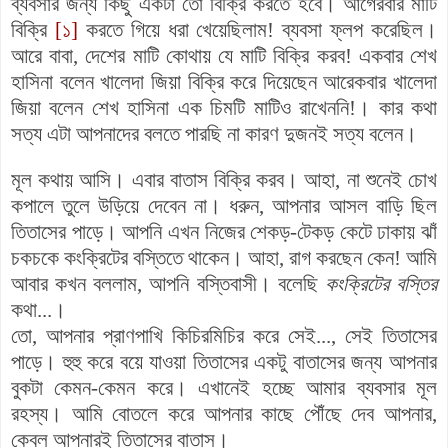
ব্যবসার জন্য কিছু একটা তো বিক্রি করতে হবে। আগেরবার মাটি
বিক্রি
[১]
করতে গিয়ে ধরা খেয়েছিলাম! ব্যবসা ফ্লপ করেছিল।
আরে বাবা, দেশের মাটি কোথায় যে মাটি বিক্রি করব! একবার শেখ
হাসিনা বলেন খালেদা জিয়া বিক্রি করে দিয়েছেন আরেকবার খালেদা
জিয়া বলেন শেখ হাসিনা এক চিমটি মাটিও রাখেননি!। কার কথা
সত্য এটা আপনাদের বলতে পারছি না কারণ দুজনই সত্য বলেন।
মূল কথায় আসি। এবার বাতাস বিক্রি করব। আহা, না শুনেই চোখ
কপালে তুলে উড়িয়ে দেবেন না। ধরুন, আপনার আসল বাড়ি ছিল
তিতাসের পাড়ে। আপনি এখন নিজের শেকড়-টেকড় কেটে ঢাকায় ঝাঁ
চকচকে কংক্রিটের বস্তিতে থাকেন। আহা, রাগ করছেন কেন! আমি
আবার কখন বললাম, আপনি বস্তিবাসী। বলেছি
কংক্রিটের বস্তির
কথা...।
তো, আপনার প্রাণপাখি কিচিরমিচির করে সেই..., সেই তিতাসের
পাড়ে। হুহু করে বয়ে যাওয়া তিতাসের একটু বাতাসের জন্য আপনার
বুকটা কেমন-কেমন করে। এখানেই হচ্ছে আমার ব্যবসার মূল
রহস্য। আমি বোতলে করে আপনার কাছে পৌঁছে দেব আপনার,
কেবল আপনারই তিতাসের বাতাস।