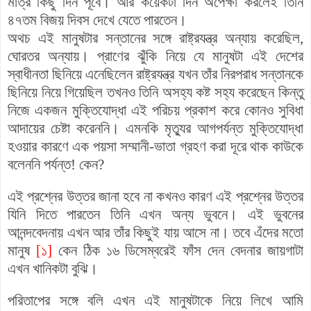
মাত্র কিছু দিন পূর্বে। আর কয়েকটা দিন অপেক্ষা করলেই তিনি
৪৭তম বিজয় দিবস দেখে যেতে পারতেন।
অথচ এই মানুষটার সন্তানের সঙ্গে রাষ্ট্রযন্ত্র অন্যায় করেছিল,
ঘোরতর অন্যায়। প্রাণের ঝুঁকি নিয়ে যে মানুষটা এই দেশের
স্বাধীনতা ছিনিয়ে এনেছিলেন রাষ্ট্রযন্ত্র যখন তাঁর নিরপরাধ সন্তানকে
ছিনিয়ে নিয়ে গিয়েছিল তখনও তিনি অসহ্য কষ্ট সহ্য করেছেন কিন্তু
নিজে একজন মুক্তিযোদ্ধা এই পরিচয় প্রকাশ করে কোনও সুবিধা
আদায়ের চেষ্টা করেননি। এমনকি মৃত্যুর আগপর্যন্ত মুক্তিযোদ্ধা
হওয়ার কারণে এক পয়সা সম্মানী-ভাতা গ্রহণ করা দূরে থাক কাউকে
বলেননি পর্যন্ত! কেন?
এই প্রশ্নের উত্তর জানা হবে না কখনও কারণ এই প্রশ্নের উত্তর
যিনি দিতে পারতেন তিনি এখন অন্য ভুবনে। এই ভুবনের
আনন্দবেদনায় এখন আর তাঁর কিছুই যায় আসে না। তবে এঁদের মতো
মানুষ
[১]
কেন ঠিক ১৬ ডিসেম্বরেই ফাঁস দেন বেদনার জায়গাটা
এখন খানিকটা বুঝি।
পরিতাপের সঙ্গে বলি এখন এই মানুষটাকে নিয়ে লিখে আমি