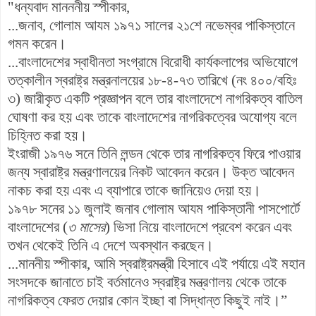
"ধন্যবাদ মানননীয় স্পীকার,
...জনাব, গোলাম আযম ১৯৭১ সালের ২১শে নভেম্বর পাকিস্তানে
গমন করেন।
...বাংলাদেশের স্বাধীনতা সংগ্রামে বিরোধী কার্যকলাপের অভিযোগে
তত্কালীন স্বরাষ্ট্র মন্ত্রনালয়ের ১৮-৪-৭৩ তারিখে (নং ৪০০/বহিঃ
৩) জারীকৃত একটি প্রজ্ঞাপন বলে তার বাংলাদেশে নাগরিকত্ব বাতিল
ঘোষণা কর হয় এবং তাকে বাংলাদেশের নাগরিকত্বের অযোগ্য বলে
চিহ্নিত করা হয়।
ইংরাজী ১৯৭৬ সনে তিনি লন্ডন থেকে তার নাগরিকত্ব ফিরে পাওয়ার
জন্য স্বারাষ্ট্র মন্ত্রণালয়ের নিকট আবেদন করেন। উক্ত আবেদন
নাকচ করা হয় এবং এ ব্যাপারে তাকে জানিয়েও দেয়া হয়।
১৯৭৮ সনের ১১ জুলাই জনাব গোলাম আযম পাকিস্তানী পাসপোর্টে
বাংলাদেশের (
৩ মাসের
) ভিসা নিয়ে বাংলাদেশে প্রবেশ করেন এবং
তখন থেকেই তিনি এ দেশে অবস্থান করছেন।
...মাননীয় স্পীকার, আমি স্বরাষ্ট্রমন্ত্রী হিসাবে এই পর্যায়ে এই মহান
সংসদকে জানাতে চাই বর্তমানেও স্বরাষ্ট্র মন্ত্রণালয় থেকে তাকে
নাগরিকত্ব ফেরত দেয়ার কোন ইচ্ছা বা সিদ্ধান্ত কিছুই নাই।”