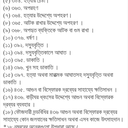
(৫) ৩০৪. হত্যার চেষ্টা।
(৬) ৩৬৩. অপরহণ
(৭) ৩৬৪. হত্যার উদ্দেশ্যে অপহরণ।
(৮) ৩৬৫. আটক রাখার উদ্দেশ্যে অপহরণ ।
(৯) ৩৬৮. অপহৃত ব্যক্তিকে আটক বা গুম রাখা ।
(১০) ৩৭৬. ধর্ষণ।
(১১) ৩৯২. দস্যুবৃত্তি ।
(১২) ৩৯৪. দস্যুবৃত্তিকালে আঘাত ।
(১৩) ৩৯৫. ডাকাতি ।
(১৪) ৩৯৬. খুন সহ ডাকাতি ।
(১৫) ৩৯৭. হত্যা অথবা মারাত্মক আঘাতসহ দস্যুবৃত্তি অথবা
ডাকাতি ।
(১৬) ৪৩৫. আগুন বা বিস্ফোরক দ্রব্যের সাহায্যে ক্ষতিসাধন ।
(১৭) ৪৩৬. বাড়ীঘর ধ্বংসের উদ্দেশ্যে আগুন অথবা বিস্ফোরক
দ্রব্যর ব্যবহার ।
(১৮) ফৌজদারী দন্ডবিধির ৪৩৬ আগুন অথবা বিস্ফোরক দ্রব্যের
সাহায্যে কোন জলযানের ক্ষতিসাধন অথবা এসব কাজে উৎসাহদান।
*১৮ নম্বরের অনেকগুলো উপধারা আছে।