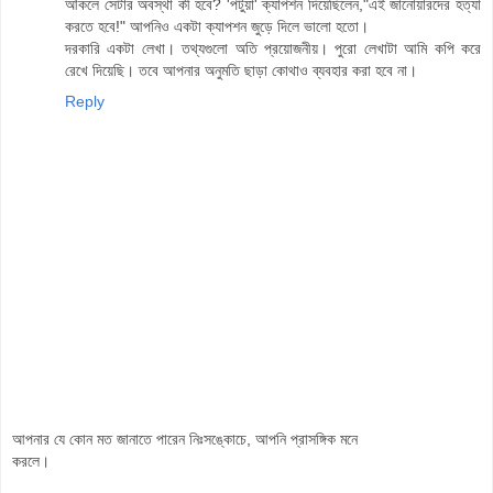
আঁকলে সেটার অবস্থা কী হবে? 'পটুয়া' ক্যাপশন দিয়েছিলেন,"এই জানোয়ারদের হত্যা
করতে হবে!" আপনিও একটা ক্যাপশন জুড়ে দিলে ভালো হতো।
দরকারি একটা লেখা। তথ্যগুলো অতি প্রয়োজনীয়। পুরো লেখাটা আমি কপি করে
রেখে দিয়েছি। তবে আপনার অনুমতি ছাড়া কোথাও ব্যবহার করা হবে না।
Reply
আপনার যে কোন মত জানাতে পারেন নিঃসঙ্কোচে, আপনি প্রাসঙ্গিক মনে
করলে।