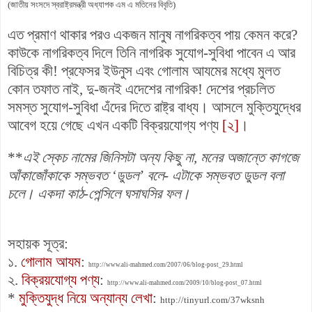
(জাতীয় সংসদে স্বরাষ্ট্রমন্ত্রী অধ্যাপক এম এ মতিনের বিবৃতি)
এত প্রমাণ থাকার পরও একজন মানুষ নাগরিকত্ব পায় কেমন করে?
কাউকে নাগরিকত্ব দিলে তিনি নাগরিক সুযোগ-সুবিধা পাবেন এ আর
বিচিত্র কী! প্রফেসর ইউনুস এবং গোলাম আযমের মধ্যে মুলত
কোন তফাত নাই, দু-জনই এদেশের নাগরিক! দেশের প্রচলিত
সমস্ত সুযোগ-সুবিধা এঁদের দিতে রাষ্ট্র বাধ্য। আসলে মুক্তিযুদ্ধের
আবেগ হয়ে গেছে এখন একটি বিক্রয়যোগ্য পণ্য
[২]
।
**
এই স্কেচ নামের জিনিসটা অন্য কিছু না, মনের অজান্তে কাগজে
আঁকাজোঁকাকে সম্ভবত ‘ডুডল’ বলে- এটাকে সম্ভবত ডুডল বলা
চলে। একদা কাঠ-পেন্সিলে ঘসাঘসির ফল।
সহায়ক সূত্র:
১.
গোলাম আযম
:
http://www.ali-mahmed.com/2007/06/blog-post_29.html
২.
বিক্রয়যোগ্য পণ্য
:
http://www.ali-mahmed.com/2009/10/blog-post_07.html
*
মুক্তিযুদ্ধ নিয়ে অন্যান্য লেখা
:
http://tinyurl.com/37wksnh