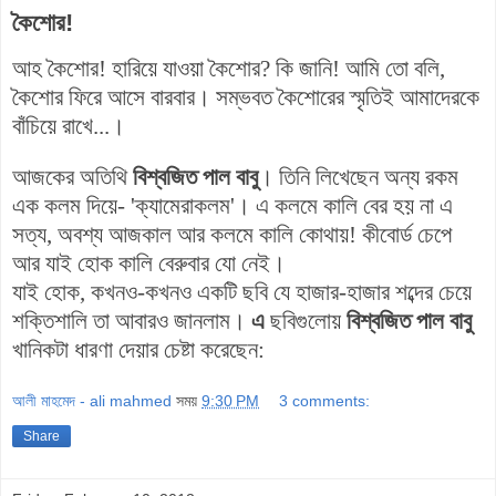
কৈশোর!
আহ কৈশোর! হারিয়ে যাওয়া কৈশোর? কি জানি! আমি তো বলি,
কৈশোর ফিরে আসে বারবার। সম্ভবত কৈশোরের স্মৃতিই আমাদেরকে
বাঁচিয়ে রাখে...।
আজকের অতিথি
বিশ্বজিত পাল বাবু
। তিনি লিখেছেন অন্য রকম
এক কলম দিয়ে- 'ক্যামেরাকলম'। এ কলমে কালি বের হয় না এ
সত্য, অবশ্য আজকাল আর কলমে কালি কোথায়! কীবোর্ড চেপে
আর যাই হোক কালি বেরুবার যো নেই।
যাই হোক, কখনও-কখনও একটি ছবি যে হাজার-হাজার শব্দের চেয়ে
শক্তিশালি তা আবারও জানলাম।
এ
ছবিগুলোয়
বিশ্বজিত পাল বাবু
খানিকটা ধারণা দেয়ার চেষ্টা করেছেন:
আলী মাহমেদ - ali mahmed
সময়
9:30 PM
3 comments:
Share