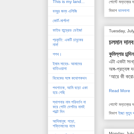
This is my land...
পোস্টে মন্তব্যের 
বিভাগ
ভাললাগা
বন্ধুর জন্য এলিজি
কোর্ট-মার্শাল!
ফাইভ হান্ড্রেড ডেইজ!
Tuesday, Jul
প্রকৃতি: একটি চাবুকের
চলমান দান
নাম!
কুমিল্লার চান
শপথ।
এটা একটা সংখ্
ইমাম সাহেব- আমাদের
বাতিওয়ালা
অঙ্গ-প্রত্যঙ্
‘আরে কী করো
বিবেকের সঙ্গে কথোপকথন
পথগাতক, আমি বড়ো একা
Read More
হয়ে গেছি
স্থাপনার নাম পরিবর্তন না
পোস্টে মন্তব্যের 
করে গোটা দেশটার নামই
পাল্টে দিন
বিভাগ
ইচ্ছা মৃত্য
আদিমানুষ: পড়ো,
শক্তিমানের নামে
Monday, July