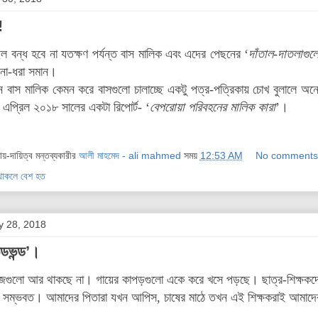
!
ছিল বন্ধ হবে না যতক্ষণ পর্যন্ত বাস মালিক এবং এদের পেছনের ‘
দাঁতাল-দাতলাগু
 না-ধরা সমান।
ন বাস মালিক কেমন করে বাসগুলো চালাচ্ছে একটু পত্র-পত্রিকায় চোখ বুলালে অ
 এপ্রিল ২০১৮ সালের একটা রিপোর্ট- ‘
বেপরোয়া পরিবহনের মালিক কারা
’।
দায়-দায়িত্ব মন্তব্যকারীর
আলী মাহমেদ - ali mahmed
সময়
12:53 AM
No comments
ু থাকলে বেশ হত
y 28, 2018
ন্ডভন্ড’।
ুজগুলো আর থাকছে না। গায়ের কাপড়গুলো একে করে খসে পড়ছে। ছাত্র-শিক্ষকদের
সম্ভবত। আমাদের পিতারা যখন আপিস, চাষের মাঠে তখন এই শিক্ষকরাই আমাদেরক