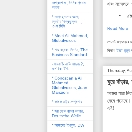
সংগ্রহশালা, দৈনিক প্রথম
এবং সম্মেলনে 
আলো
“…ওই লো
* সংগ্রহশালায় আছে
দ্বিতীয় বিশ্বযু্দ্ধের...,
এখন টিভি
Read More
* Meet Ali Mahmed,
Globalvoices
পোস্টে মন্তব্যের 
* শত বছরের নিদর্শন, The
বিভাগ
ইচ্ছা মৃত্য
Business Standard
বসতবাড়ি নাকি যাদুঘর?,
নাগরিক টিভি
Thursday, Au
* Conozcan a Ali
ঘুরে দাঁড়ায়
Mahmed:
Globalvoices, Juan
Manzioni
আমরা যারা নির
নেমে পড়েছে। ত
* কারক নাট্য সম্প্রদায়
এই!
* জয় হোক বাংলা ভাষার,
Deutsche Welle
* আমাদের ইশকুল, DW