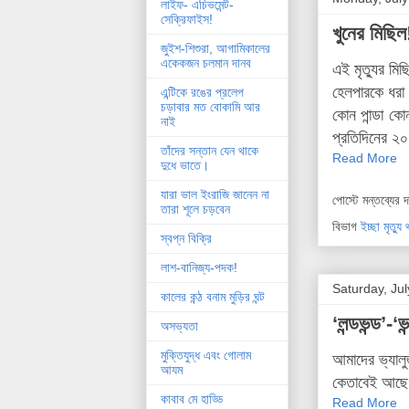
লাইফ- এচিভমেন্ট-
সেক্রিফাইস!
খুনের মিছিল
জুইশ-শিশুরা, আগামিকালের
একেকজন চলমান দানব
এই মৃত্যুর মি
হেলপারকে ধরা
এন্টিকে রঙের প্রলেপ
চড়াবার মত বোকামি আর
কোন পান্ডা কো
নাই
প্রতিদিনের ২০
তাঁদের সন্তান যেন থাকে
Read More
দুধে ভাতে।
যারা ভাল ইংরাজি জানেন না
পোস্টে মন্তব্যের 
তারা শূলে চড়বেন
বিভাগ
ইচ্ছা মৃত্য
স্বপ্ন বিক্রি
লাশ-বানিজ্য-পদক!
Saturday, Jul
কালের কন্ঠ বনাম মুড়ির ঘন্ট
‘লন্ডভন্ড’-‘ভ
অসভ্যতা
মুক্তিযুদ্ধ এবং গোলাম
আমাদের ভ্যাল
আযম
কেতাবেই আছে 
কাবাব মে হাড্ডি
Read More