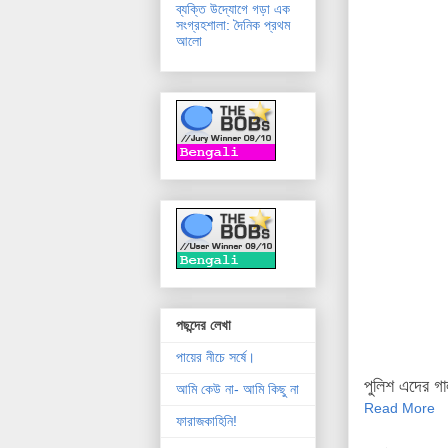
ব্যক্তি উদ্যোগে গড়া এক
সংগ্রহশালা: দৈনিক প্রথম
আলো
পছন্দের লেখা
পায়ের নীচে সর্ষে।
পুলিশ এদের গা
আমি কেউ না- আমি কিছু না
Read More
ফারাজকাহিনি!