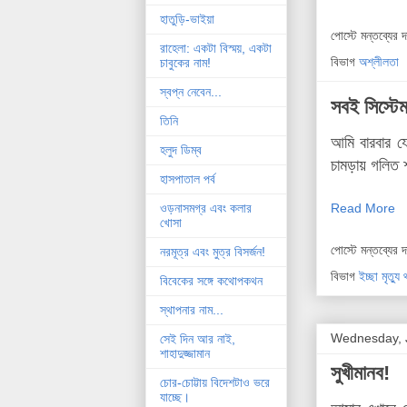
হাতুড়ি-ভাইয়া
পোস্টে মন্তব্যের 
রাহেলা: একটা বিস্ময়, একটা
বিভাগ
অশ্লীলতা
চাবুকের নাম!
স্বপ্ন নেবেন...
সবই সিস্টেম
তিনি
আমি বারবার য
হলুদ ডিম্ব
চামড়ায় গলিত শ
হাসপাতাল পর্ব
ওড়নাসমগ্র এবং কলার
Read More
খোসা
পোস্টে মন্তব্যের 
নরমূত্র এবং মুত্র বিসর্জন!
বিভাগ
ইচ্ছা মৃত্য
বিবেকের সঙ্গে কথোপকথন
স্থাপনার নাম...
Wednesday, J
সেই দিন আর নাই,
শাহাদুজ্জামান
সুখীমানব!
চোর-চোট্টায় বিদেশটাও ভরে
যাচ্ছে।