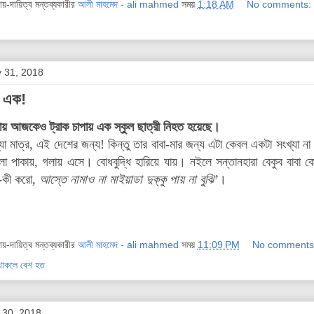
দায়-দায়িত্ব মন্তব্যকারীর
আলী মাহমেদ - ali mahmed
সময়
1:18 AM
No comments:
y 31, 2018
ব এক!
্দিনায় আজকেও ট্রাক চাপায় এক স্কুল ছাত্রী নিহত হয়েছে।
যা মাত্র, এই দেশের জন্য! কিন্তু তার বাবা-মার জন্য এটা কেবল একটা সংখ্যা ন
গ দলা পাকায়, গলায় এসে। বোধবুদ্ধি হারিয়ে যায়। নইলে সন্তানহারা বেকুব বাবা 
-কী করো,
আস্তে নামাও না মাইয়াডা দুক্কু পায় না বুঝি’
।
দায়-দায়িত্ব মন্তব্যকারীর
আলী মাহমেদ - ali mahmed
সময়
11:09 PM
No comments
ু থাকলে বেশ হত
 30, 2018