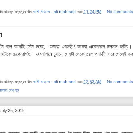
দায়-দায়িত্ব মন্তব্যকারীর
আলী মাহমেদ - ali mahmed
সময়
11:24 PM
No comments
!
েটা বলে আসছি সেটা হচ্ছে, ‘
আমরা এমনই
’! আমরা একেকজন চলমান জম্বি। ঘুর
বটাকে ঢেকে রাখছি। ফরমালিনে চুবানো দেহটা থেকে তরল পদার্থটা সরে গেলেই ভ
দায়-দায়িত্ব মন্তব্যকারীর
আলী মাহমেদ - ali mahmed
সময়
12:53 AM
No comments
ু থাকলে বেশ হত
uly 25, 2018