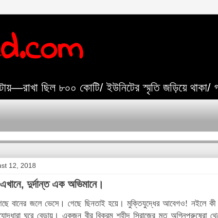
ed.com
যেটায়—রাখা ছিল ৮০০ কোটি/ ইউনিটের স্মৃতি জড়িয়ে থাকা/
st 12, 2018
এখানে, দুর্দান্ত এক অভিমানে।
ছে বানের জলে ভেসে। গেছে ছিনতাই হয়ে। মুক্তিযুদ্ধের আবেগও! নইলে কী 
িযোদ্ধারা ঘুরে বেড়ায়। একজন বীর বিক্রম শহীদ সিরাজের মত অগ্নিপুরুষেরা 