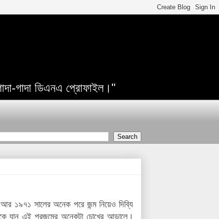
 গাদা-গাদা ডিএনএ প্রোফাইল।"
আর ১৯৭১ সালের অনেক পরে জন্ম নিয়েও দিব্যি
থেকে যান এই প্রজন্মের অনেকটা চোখের আড়ালে।