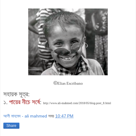
©
Elias Escribano
সহায়ক সূত্র:
১.
পায়ের নীচে সর্ষে
:
http://www.ali-mahmed.com/2018/05/blog-post_8.html
আলী মাহমেদ - ali mahmed
সময়
10:47 PM
Share