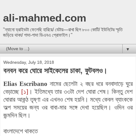
ali-mahmed.com
"ন্যানো ড্রাইভটা ফেলেছি হারিয়ে/ যেটায়—রাখা ছিল ৮০০ কোটি/ ইউনিটের স্মৃতি
জড়িয়ে থাকা/ গাদা-গাদা ডিএনএ প্রোফাইল।"
▼
Wednesday, July 18, 2018
বনবন করে ঘোরে সাইকেলের চাকা, ফুটবলও।
Elias Escribano
নামের ছেলেটা ২ বছর ধরে বনবাদাড়ে ঘুরে
বেড়াচ্ছে
[১]
। ইতিমধ্যে তার ৩৩টা দেশ ঘোরা শেষ। কিন্তু দেশ
ঘোরার আকন্ঠ তৃষ্ণা এর এখনও শেষ হয়নি। মধ্যে কেবল ব্যাংককে
অল্প সময়ের জন্য ওর বাবা-মার সঙ্গে দেখা হয়েছিল। ওদিন ওর
জন্মদিন ছিল।
বাংলাদেশে থাকতে