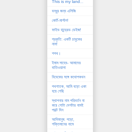
This is my land...
বন্ধুর জন্য এলিজি
কোর্ট-মার্শাল!
ফাইভ হান্ড্রেড ডেইজ!
প্রকৃতি: একটি চাবুকের
নাম!
শপথ।
ইমাম সাহেব- আমাদের
বাতিওয়ালা
বিবেকের সঙ্গে কথোপকথন
পথগাতক, আমি বড়ো একা
হয়ে গেছি
স্থাপনার নাম পরিবর্তন না
করে গোটা দেশটার নামই
পাল্টে দিন
আদিমানুষ: পড়ো,
শক্তিমানের নামে