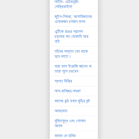
লাইফ- এচিভমেন্ট-
সেক্রিফাইস!
জুইশ-শিশুরা, আগামিকালের
একেকজন চলমান দানব
এন্টিকে রঙের প্রলেপ
চড়াবার মত বোকামি আর
নাই
তাঁদের সন্তান যেন থাকে
দুধে ভাতে।
যারা ভাল ইংরাজি জানেন না
তারা শূলে চড়বেন
স্বপ্ন বিক্রি
লাশ-বানিজ্য-পদক!
কালের কন্ঠ বনাম মুড়ির ঘন্ট
অসভ্যতা
মুক্তিযুদ্ধ এবং গোলাম
আযম
কাবাব মে হাড্ডি