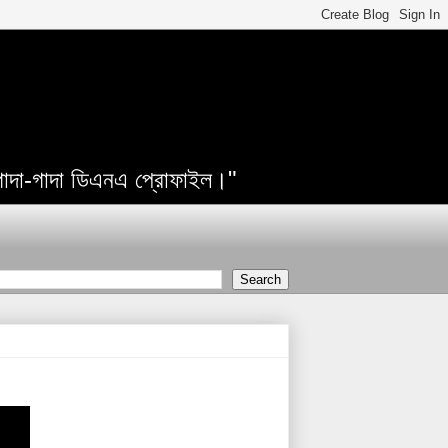
 গাদা-গাদা ডিএনএ প্রোফাইল।"