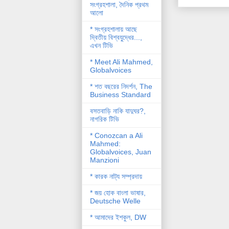
সংগ্রহশালা, দৈনিক প্রথম
আলো
* সংগ্রহশালায় আছে
দ্বিতীয় বিশ্বযু্দ্ধের...,
এখন টিভি
* Meet Ali Mahmed,
Globalvoices
* শত বছরের নিদর্শন, The
Business Standard
বসতবাড়ি নাকি যাদুঘর?,
নাগরিক টিভি
* Conozcan a Ali
Mahmed:
Globalvoices, Juan
Manzioni
* কারক নাট্য সম্প্রদায়
* জয় হোক বাংলা ভাষার,
Deutsche Welle
* আমাদের ইশকুল, DW