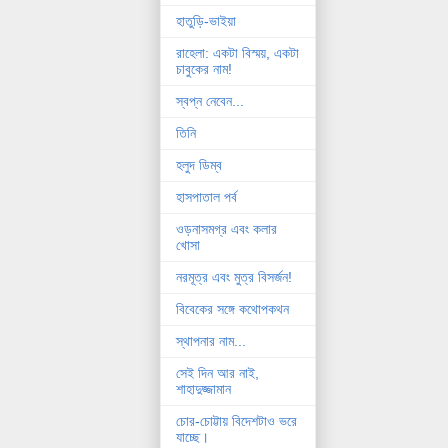
হাতুড়ি-ভাইয়া
রাহেলা: একটা বিস্ময়, একটা
চাবুকের নাম!
স্বপ্ন নেবেন...
তিনি
হলুদ ডিম্ব
হাসপাতাল পর্ব
ওড়নাসমগ্র এবং কলার
খোসা
নরমূত্র এবং মুত্র বিসর্জন!
বিবেকের সঙ্গে কথোপকথন
স্থাপনার নাম...
সেই দিন আর নাই,
শাহাদুজ্জামান
চোর-চোট্টায় বিদেশটাও ভরে
যাচ্ছে।