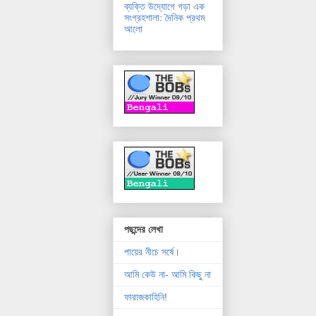
ব্যক্তি উদ্যোগে গড়া এক
সংগ্রহশালা: দৈনিক প্রথম
আলো
পছন্দের লেখা
পায়ের নীচে সর্ষে।
আমি কেউ না- আমি কিছু না
ফারাজকাহিনি!