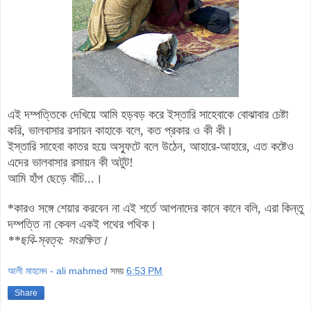
এই দম্পত্তিকে দেখিয়ে আমি হড়বড় করে ইস্তারি সাহেবাকে বোঝাবার চেষ্টা
করি, ভালবাসার রসায়ন কাহাকে বলে, কত প্রকার ও কী কী।
ইস্তারি সাহেবা কাতর হয়ে অস্ফুটে বলে উঠেন, আহারে-আহারে, এত কষ্টেও
এদের ভালবাসার রসায়ন কী অটুট!
আমি হাঁপ ছেড়ে বাঁচি...।
*কারও সঙ্গে শেয়ার করবেন না এই শর্তে
আপনাদের কানে কানে বলি, এরা কিন্তু
দম্পত্তি না কেবল একই পথের পথিক।
**
ছবি-স্বত্ব: সংরক্ষিত।
আলী মাহমেদ - ali mahmed
সময়
6:53 PM
Share