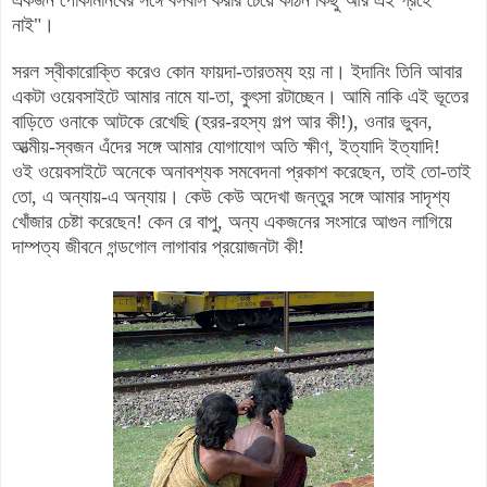
নাই
"।
সরল স্বীকারোক্তি করেও কোন ফায়দা-তারতম্য হয় না
।
ইদানিং তিনি আবার
একটা ওয়েবসাইটে আমার নামে যা-তা, কুৎসা রটাচ্ছেন
।
আমি নাকি এই ভূতের
বাড়িতে ওনাকে আটকে রেখেছি (হরর-রহস্য গল্প আর কী!), ও
নার ভুবন,
আত্মীয়-স্বজন এঁদের সঙ্গে আমার
যোগাযোগ অতি ক্ষীণ, ইত্যাদি ইত্যাদি!
ওই ওয়েবসাইটে অনেকে অনাবশ্যক সমবেদনা প্রকাশ করেছেন, তাই তো-তাই
তো, এ অন্যায়-এ অন্যায়। কেউ কেউ অদেখা জন্তুর সঙ্গে আমার সাদৃশ্য
খোঁজার চেষ্টা করেছেন! কেন রে বাপু,
অন্য একজনের সংসারে আগুন লাগিয়ে
দাম্পত্য জীবনে গন্ডগোল লাগাবার প্রয়োজনটা
কী!