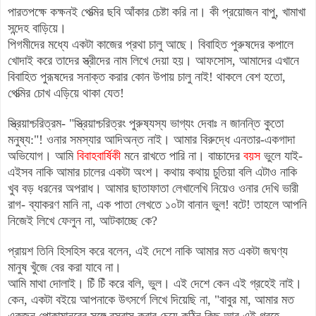
পারতপক্ষে কক্ষনই পেত্মির ছবি আঁকার চেষ্টা করি না
।
কী প্রয়োজন বাপু, খামাখা
সন্দেহ বাড়িয়ে
।
পিগমীদের মধ্যে একটা কাজের প্রথা চালু আছে। বিবাহিত পুরুষদের কপালে
খোদাই করে তাদের স্ত্রীদের নাম লিখে দেয়া হয়।
আফসোস, আমাদের এখানে
বিবাহিত পুরূষদের সনাক্ত করার কোন উপায় চালু নাই! থাকলে বেশ হতো,
পেত্মির চোখ এড়িয়ে থাকা যেত!
স্ত্রিয়াশ্চরিত্রম- "
স্ত্রিয়াশ্চরিত্রং পুরুষ্যস্য ভাগ্যং দেবাঃ ন জানন্তি কুতো
মনুষ্য:‍"!
ওনার সমস্যার আদিঅন্ত নাই
।
আমার বিরুদ্ধে এনতার-একগাদা
অভিযোগ
।
আমি
বিবাহবার্ষিকী
মনে রাখতে পারি না
।
বাচ্চাদের
বয়স
ভুলে যাই-
এইসব নাকি আমার চালের একটা অংশ
।
কথায় কথায় চুতিয়া বলি এটাও নাকি
খুব বড় ধরনের অপরাধ
। আমার ছাতাফাতা লেখালেখি নিয়েও ওনার দেখি ভারী
রাগ- ব্যাকরণ মানি না, এক পাতা লেখতে ১০টা বানান ভুল! বটে! তাহলে আপনি
নিজেই লিখে ফেলুন না, আটকাচ্ছে কে?
প্র
য়
শ
তিনি হিসহিস করে বলেন, এই দেশে নাকি আমার মত একটা জঘণ্য
মানুষ খুঁজে বের করা
যাবে না
।
আমি মাথা দোলাই
।
চিঁ চিঁ করে বলি, ভুল
।
এই দেশে
কেন
এই গ্রহে
ই
নাই
।
কেন, একটা বইয়ে আপনাকে উৎসর্গে ল
িখে দিয়েছি
না
, "বাবুর মা, আমার মত
একজন পোকামানবের সঙ্গে বসবাস করার চেয়ে কঠিন কিছু আর এই গ্রহে