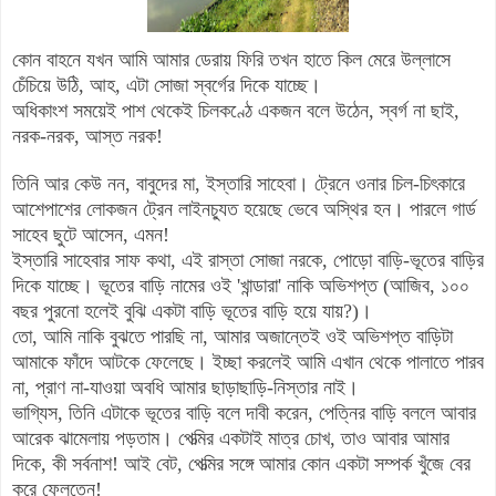
কোন বাহনে যখন আমি আমার ডেরায় ফিরি তখন হাতে কিল মেরে উল্লাসে
চেঁচিয়ে উঠি, আহ, এটা সোজা স্বর্গের দিকে যাচ্ছে
।
অধিকাংশ সময়েই পাশ থেকেই চিলকণ্ঠে একজন বলে উঠেন, স্বর্গ না ছাই,
নরক-নরক, আস্ত নরক!
তিনি আর কেউ নন, বাবুদের মা, ইস্তারি সাহেবা
।
ট্রেনে ওনার চিল-চিৎকারে
আশেপাশের লোকজন ট্রেন লাইনচ্যুত হয়েছে ভেবে অস্থির হন
।
পারলে গার্ড
সাহেব ছুটে আসেন, এমন!
ইস্তারি সাহেবার সাফ কথা, এই রাস্তা সোজা
নরকে,
পোড়ো বাড়ি-ভূতের বাড়ি
র
দিকে যাচ্ছে
।
ভূতের বাড়ি নামের ওই 'খান্ডারা' নাকি অভিশপ্ত (আজিব, ১০০
বছর পুরনো হলেই বুঝি একটা বাড়ি ভূতের বাড়ি হয়ে যায়?)
।
তো, আমি
নাকি
বুঝতে পারছি না, আমার অজান্তেই ওই অভিশপ্ত বাড়িটা
আমাকে ফাঁদে আটকে ফেলেছে
।
ইচ্ছা করলেই আমি এখান থেকে পালাতে পারব
না, প্রাণ না-যাওয়া অবধি আমার ছাড়াছাড়ি-নিস্তার নাই
।
ভাগ্যিস, তিনি
এটাকে
ভূতের বাড়ি বলে দাবী করেন, পেত্নির বাড়ি বললে আবার
আরেক ঝামেলায় পড়তাম
।
পেত্মির একটাই মাত্র চোখ, তাও আবার আমার
দিকে, কী সর্বনাশ!
আই বেট,
পেত্মির সঙ্গে
আমার কোন একটা সম্পর্ক খুঁ
জে বের
করে ফেলতেন!