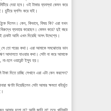
 মিটিয়ে দেয়া হবে।
ওই টাকার ব্যবস্থা কেমন করে
ই। চুটিয়ে ব্লগিং করে যাই।
 ঠুকে দিলেন। কেন, কিভাবে, বিষয় কি? এরা যখন
বিরুদ্ধে ব্যবহার করেছেন। কেমন করে? দুই বছর
 এই চেকটা আমি এখন দিয়েছি অসৎ উদ্দেশ্যে।
্তু সে তো পরের কথা। এরা আমাকে সমঝোতার ভান
 অর্থঋণ আদালতে যাওয়ার কথা। সেটা না করে আমাকে
 না-হলে ওয়ারেন্ট ইস্যু হয়।
 টাকা দিতে চাচ্ছি সেখানে এরা এটা কেন করলেন?
রা ঋণটা দিয়েছিলেন সেটা আমার ক্ষমতা বহির্ভুত
ছি।
ন আমার হলো না? আমি জানি না! তবে খানিকটা