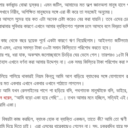
 কর্মকান্ড বোঝা দুস্কর। এমন জটিল, আমাদের মত অল্প জ্ঞানঅলা মানুষ হালে 
েখানে নিরীহ, অশিক্ষিত মানুষদের সঙ্গে এরা কী করে তা সহজেই অনুমেয়।
কের আসলে সুদের হার কত এটা অনেক চেষ্টা করেও বের করা যায়নি। তবে এদের চেয়
ঝাবার সুবিধার কারণে এখানে আমার ব্যক্তিগত প্রসঙ্গ চলে আসবে বলে বিব্রত ভঙ্গ
ংকের কাছ থেকে বছর দুয়েক পূর্বে একটা কারণে ঋণ নিয়েছিলাম। আইনগত জটিলতার
 এমন, এদের সমস্ত টাকা ৩০টা সমান কিস্তিতে পরিশোধ করতে হবে।
য়ার পর,
ধরা যাক, অকস্মাৎ জলোচ্ছ্বাসে চিংড়ির ঘের ভেসে গেল। তারপরও ১৫টা
িহাস এখানে বর্ণনা করা আমার উদ্দেশ্য না।
এক সময় কিস্তির টাকা পরিশোধ করা 
লিয়ে পালিয়ে থাকারই নিয়ম কিন্তু আমি আগ বাড়িয়ে ব্যাংকের সঙ্গে যোগাযোগ 
র মত একবার এখানে একবার ওখানে পাঠাতে লাগলেন।
ান্ত আমি যখন রেললাইনের পাশে পা ছড়িয়ে বসি, পথগাতক মানুষটাকে বলি, ভা
ন ধরেন
, "আমি বড়ো একা হয়ে গেছি"...। তখন আমার মনে হচ্ছিল, সত্যিই এই দ
 আমি একা।
ে বিষয়টা কাজ করছিল, ব্যাংক হোক বা ব্যাক্তি একজন, তাতে কী? আমি তো ঋণী
মি দিয়ে দিতে চাই। এরা এসবের ধারেকাছেও গেলেন না। সুদ, চক্রবৃদ্ধি হারে সু