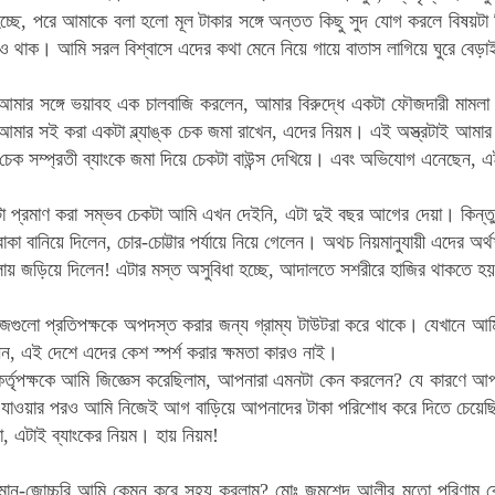
হচ্ছে, পরে আমাকে বলা হলো মূল টাকার সঙ্গে অন্তত কিছু সুদ যোগ করলে বিষয়টা
্গও থাক।
আমি সরল বিশ্বাসে এদের কথা মেনে নিয়ে গায়ে বাতাস লাগিয়ে ঘুরে বেড়া
 আমার সঙ্গে ভয়াবহ এক চালবাজি করলেন, আমার বিরুদ্ধে একটা ফৌজদারী মামলা
ার সই করা একটা ব্ল্যাঙ্ক চেক জমা রাখেন, এদের নিয়ম। এই অস্ত্রটাই আমার 
্ক চেক সম্প্রতী ব্যাংকে জমা দিয়ে চেকটা বাউন্স দেখিয়ে। এবং অভিযোগ এনেছেন,
টা প্রমাণ করা সম্ভব চেকটা আমি এখন দেইনি, এটা দুই বছর আগের দেয়া। কিন
বোকা বানিয়ে দিলেন, চোর-চোট্টার পর্যায়ে নিয়ে গেলেন। অথচ নিয়মানুযায়ী এদের
লায় জড়িয়ে দিলেন! এটার মস্ত অসুবিধা হচ্ছে, আদালতে সশরীরে হাজির থাকতে হয়,
গুলো প্রতিপক্ষকে অপদস্ত করার জন্য গ্রাম্য টাউটরা করে থাকে। যেখানে আমি
ন, এই দেশে এদের কেশ স্পর্শ করার ক্ষমতা কারও নাই।
্তৃপক্ষকে আমি জিজ্ঞেস করেছিলাম, আপনারা এমনটা কেন করলেন? যে কারণে আপনা
য়ে যাওয়ার পরও আমি নিজেই আগ বাড়িয়ে আপনাদের টাকা পরিশোধ করে দিতে চেয়ে
, এটাই ব্যাংকের নিয়ম। হায় নিয়ম!
ান-জোচ্চুরি আমি কেমন করে সহ্য করলাম?
মোঃ জমশেদ আলীর মতো পরিণাম কে