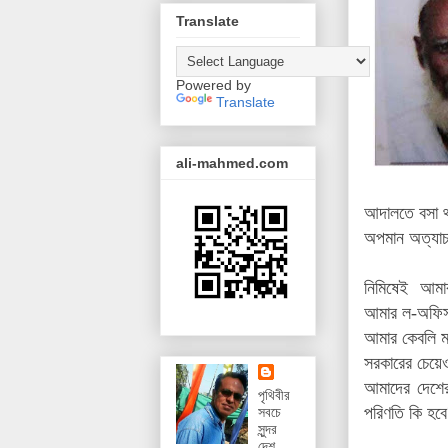
Translate
Powered by
Translate
ali-mahmed.com
আদালতে
বসা 
অপমান অত্যাচ
নিমিষেই আমা
আমার ল-অফিসা
আমার কেবলি ম
সরকারের চেয়েও
আমাদের দেশের
পৃথিবীর
পরিণতি কি হবে
সবচে
সুন্দর
দেশ,