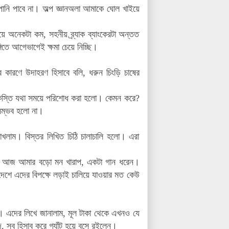
পানি পাবে না। অল্প জ্ঞানঅলা আমাকে ঘোল খাইয়ে
ে অনেকটা কম, সহনীয় ব্র্যাক ব্যাংকেরটা অন্তত
িতে আগেভাগেই ক্ষমা চেয়ে নিচ্ছি।
 কারণে উদাহরণ হিসাবে বলি, ধরুন চিংড়ি চাষের
 কিস্তি যথা সময়ে পরিশোধ করা হলো। কেমন করে?
সম্ভব হলো না।
রাখলাম। বিস্তর লিখিত চিঠি চালাচালি হলো। এরা
ইরে, আজ আমার বড়ো মন খারাপ, একটা গান ধরেন।
েশে এদের বিপক্ষে লড়াই চালিয়ে যাওয়ার মত কেউ
। এদের লিখে জানালাম, মূল টাকা থেকে এখনও যে
দ, সব হিসাব করে গ্যাঁট হয়ে বসে রইলেন।