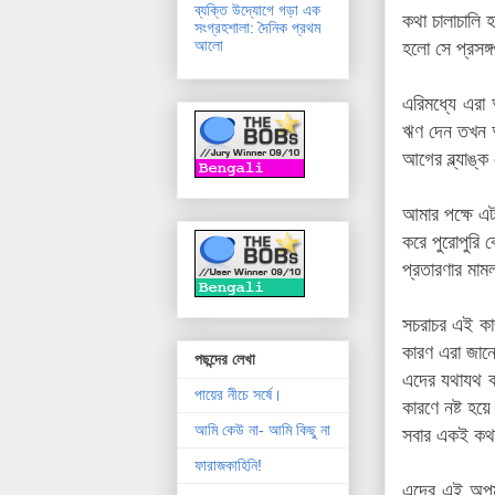
ব্যক্তি উদ্যোগে গড়া এক
কথা চালাচালি 
সংগ্রহশালা: দৈনিক প্রথম
আলো
হলো সে প্রসঙ
এরিমধ্যে এরা
ঋণ দেন তখন আম
আগের
ব্ল্যাঙ
আমার পক্ষে এ
করে পুরোপুরি 
প্রতারণার মাম
সচরাচর এই কাজ
কারণ এরা জানে
পছন্দের লেখা
এদের যথাযথ কর
পায়ের নীচে সর্ষে।
কারণে নষ্ট হ
আমি কেউ না- আমি কিছু না
সবার একই কথা
ফারাজকাহিনি!
এদের এই অপম