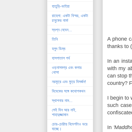
হাতুড়ি-ভাইয়া
রাহেলা: একটা বিস্ময়, একটা
চাবুকের নাম!
স্বপ্ন নেবেন...
A phone c
তিনি
thanks to 
হলুদ ডিম্ব
হাসপাতাল পর্ব
In an inst
ওড়নাসমগ্র এবং কলার
with my a
খোসা
can stop 
নরমূত্র এবং মুত্র বিসর্জন!
country? F
বিবেকের সঙ্গে কথোপকথন
I begin t
স্থাপনার নাম...
such case
সেই দিন আর নাই,
confiscate
শাহাদুজ্জামান
চোর-চোট্টায় বিদেশটাও ভরে
In
'Maddho
যাচ্ছে।