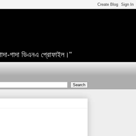
 গাদা-গাদা ডিএনএ প্রোফাইল।"