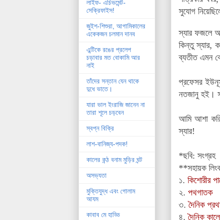
লাইফ- এচিভমেন্ট-
সুযোগ নিয়েছ
সেক্রিফাইস!
জুইশ-শিশুরা, আগামিকালের
স্যার ফজলে আ
একেকজন চলমান দানব
কিন্তু স্যার,
এন্টিকে রঙের প্রলেপ
ব্যতীত এমন কো
চড়াবার মত বোকামি আর
নাই
প্রফেসর ইউনূ
তাঁদের সন্তান যেন থাকে
দুধে ভাতে।
নতজানু হই। সা
যারা ভাল ইংরাজি জানেন না
তারা শূলে চড়বেন
আমি আশা করি
স্বপ্ন বিক্রি
স্যার!
লাশ-বানিজ্য-পদক!
*ছবি: সংগ্রহ
কালের কন্ঠ বনাম মুড়ির ঘন্ট
**সহায়ক লিং
অসভ্যতা
১.
কিশোরীর পায়
মুক্তিযুদ্ধ এবং গোলাম
২.
পথগাতক
আযম
৩.
দৈনিক প্
কাবাব মে হাড্ডি
৪.
দৈনিক কালের