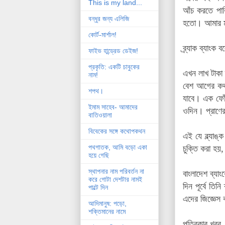
This is my land...
আঁচ করতে পার
বন্ধুর জন্য এলিজি
হতো। আমার মত
কোর্ট-মার্শাল!
ব্র্যাক ব্যাংক
ফাইভ হান্ড্রেড ডেইজ!
প্রকৃতি: একটি চাবুকের
এখন লাখ টাকা
নাম!
বেশ আগের কথা
শপথ।
যাবে। এক ফোঁট
ইমাম সাহেব- আমাদের
ওদিন। প্রাণের
বাতিওয়ালা
বিবেকের সঙ্গে কথোপকথন
এই যে ব্ল্যাঙ
পথগাতক, আমি বড়ো একা
চুক্তি করা হয়
হয়ে গেছি
স্থাপনার নাম পরিবর্তন না
বাংলাদেশ ব্যা
করে গোটা দেশটার নামই
দিন পূর্বে তি
পাল্টে দিন
এদের জিজ্ঞেস 
আদিমানুষ: পড়ো,
শক্তিমানের নামে
পত্রিকার খবর