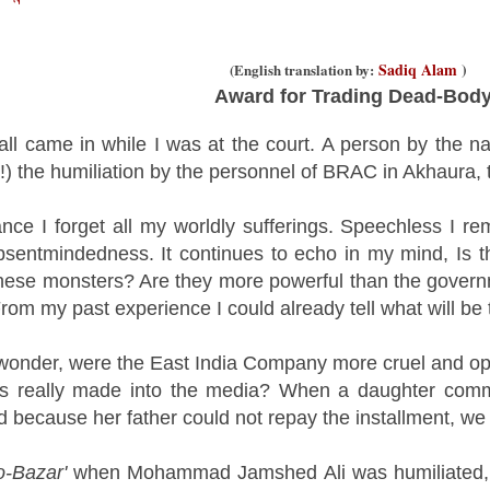
Sadiq Alam
)
(
English translation by
:
Award for Trading Dead-Bod
all came in while I was at the court. A person by th
(!) the humiliation by the personnel of BRAC in Akhaura, t
ance I forget all my worldly sufferings. Speechless I r
bsentmindedness. It continues to echo in my mind, Is 
these monsters? Are they more powerful than the gover
rom my past experience I could already tell what will be 
o wonder, were the East India Company more cruel and 
s really made into the media? When a daughter commi
d because her father could not repay the installment, we
-Bazar'
when Mohammad Jamshed Ali was humiliated, 