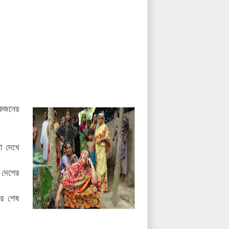
লোকজনের
া দেখে
 দেশের
এর শেষ