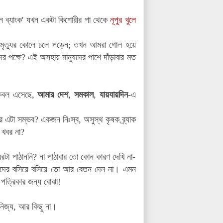
ন ব্যাংক'
যখন একটা কিশোরীর পা থেকে
নূপুর খুলে
 মৃত্যুর কোলে ঢলে পড়েন
;
তখন
আমরা গোল হয়ে
র পক্ষে
?
এই অসহায় মানুষদের পাশে দাঁড়াবার মত
কেবল এসেছে
,
আমার দেশ
,
সমকাল
,
যায়যায়দিন
-এ
এটা সম্ভব? একজন নিঃস্ব, অসুস্থ কৃষক ব্র্যাক
 খবর না?
টা পাঠাননি? না পাঠাবার তো কোন কারণ দেখি না-
িধিদের বসিয়ে বসিয়ে তো আর বেতন দেন না। এমন
পত্রিকার জন্য বোঝা!
নিজ্য, আর কিছু না।