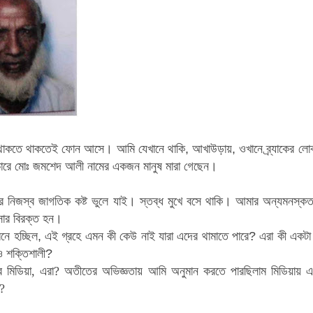
থাকতে থাকতেই ফোন আসে
।
আমি যেখানে থাকি
,
আখাউড়ায়
,
ওখানে
ব্র্যাকের 
ারে মোঃ জমশেদ আলী নামের একজন মানুষ মারা গেছেন
।
র
নিজস্ব জাগতিক কষ্ট ভুলে যাই
।
স্তব্ধ মুখে বসে থাকি
।
আমার অন্যমনস্কত
র বিরক্ত
হন
।
নে হচ্ছিল
,
এই গ্রহে এমন কী কেউ নাই যারা এদের থামাতে
পারে
?
এরা কী একটা
 শক্তিশালী
?
 মিডিয়া
,
এরা
?
অতীতের অভিজ্ঞতায় আমি অনুমান করতে পারছিলাম মিডিয়ায় 
?