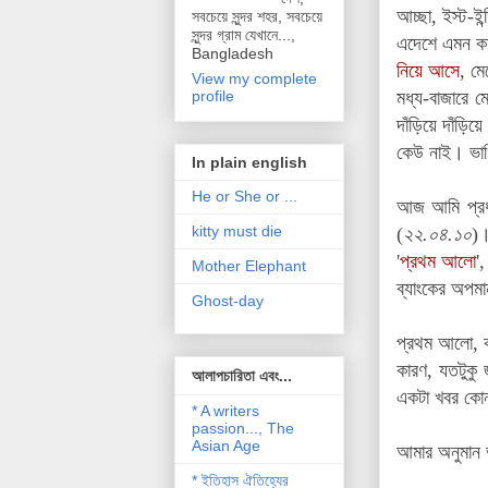
আচ্ছা
,
ইস্ট-ই
সবচেয়ে সুন্দর শহর, সবচেয়ে
সুন্দর গ্রাম যেখানে...,
এদেশে এমন কত
Bangladesh
নিয়ে আসে
,
মে
View my complete
মধ্য-বাজারে
ম
profile
দাঁড়িয়ে দাঁড়িয়ে
কেউ
নাই
। ভাগ
In plain english
He or She or ...
আজ আমি প্রধা
kitty must die
(
২২.০৪.১০
)।
'
প্রথম আলো
',
Mother Elephant
ব্যাংকের অপমা
Ghost-day
প্রথম আলো, কা
কারণ, যতটুকু
আলাপচারিতা এবং...
একটা খবর কোন 
* A writers
passion..., The
Asian Age
আমার অনুমান ভ
* ইতিহাস ঐতিহ্যের