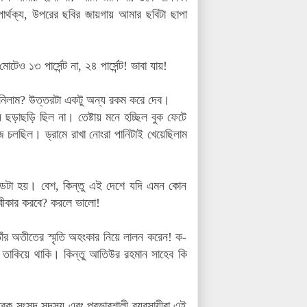
ার্থক্য, উপরের ছবির জায়গায় আমার ছবিটা ছাপা
েও ১৩ পার্সেন্ট না, ২৪ পার্সেন্ট! ভাবা যায়!
া নিলাম? উত্তরটা একটু অন্য রকম করে দেব।
ড়াছড়ি ছিল না। তেষ্টায় মনে হচ্ছিল বুক ফেটে
চলছিল। ড্রামে রাখা নোংরা পানিটাই খেয়েছিলাম
ই কান্ডটা হয়। বেশ, কিন্তু এই দেশে যদি এমন কোন
্বীকার করবে? করলে ভালো!
ঁর অতীতের স্মৃতি অহংকার নিয়ে লালন করেন! ক-
ে তাকিয়ে থাকি। কিন্তু আতিউর রহমান সাহেব কি
ক সংসদ সদস্য এবং প্রভাবশালী ব্যবসায়ীরা এই