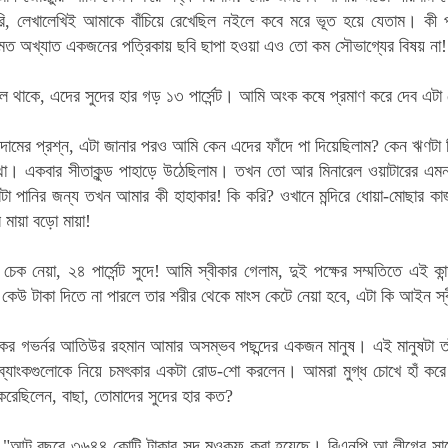
ি, লেখালেখিই আমাকে বাঁচিয়ে রেখেছিল নইলে কবে মরে ভূত হয়ে যেতাম।
কী প
 অখ্যাত একজনের পত্রিকায় ছবি ছাপা হওয়া এও তো কম সৌভাগ্যের বিষয় না!
 বলে থাকে, এদের সুদের হার গড় ১৩ পার্সেন্ট। আমি অংক কষে প্রমাণ করে দেব এটা মোট
 দামের প্রশ্ন, এটা জানার পরও আমি কেন এদের ফাঁদে পা দিয়েছিলাম? কেন ঋণট
। একবার সীতাকুন্ড পাহাড়ে উঠেছিলাম। তখন তো আর মিনারেল ওয়াটারের এমন ছ
া পানির জন্য তখন আমার কী হাহাকার! কি করি? ওখানে মন্দিরে ধোয়া-মোছার কাজ 
 মায়া বড়ো মায়া!
্ক চেক নেয়া, ২৪ পার্সেন্ট সুদে! আমি স্বীকার গেলাম, দুই পক্ষের সম্মতিতে এ
, কেউ টাকা দিতে না পারলে তার শরীর থেকে মাংস কেটে নেয়া হবে, এটা কি আইন স
ংকের গভর্নর আতিউর রহমান আমার অসম্ভব পছন্দের একজন মানুষ। এই মানুষটা তা
নি ব্যাংকগুলোকে নিয়ে চমৎকার একটা রোড-শো করলেন। আমরা মুগ্ধ চোখে হাঁ কর
করেছিলেন, বাছা, তোমাদের সুদের হার কত?
, "আট বছরে ৩৬৪৪ কোটি টাকার সুদ মওকুফ করা হয়েছে। বিএনপি আ.লীগের সাবে