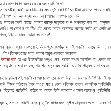
ন্ডিয়া কোম্পানি কি এদের চেয়েও অত্যাচারী ছিল?
শত ঘটনা, কয়টা আর মিডিয়ায় এসেছে? বাবা
কিস্তির টাকা না দিতে পারায় 'গ্রামী
য়েটা
অপমানে আত্মহত্যা করে তখন আমরা নপুংশক হয়ে যাই
।
োঃ জমশেদ আলী নামের
একজন
বয়স্ক মানুষকে যখন অপদস্ত করা হয়
,
মানুষটা
 দেখি
।
না দেখে উপায় কী
?
এই দেশের আইন
আদালত-সরকার সবাই তো এনজিওদে
্যিস,
মিডিয়া আছে- আমাদের বিবেক!
ন প্রধান প্রায় সবগুলো দৈনিকে খুঁজে দেখছিলাম এই খবরটা এসেছে কি না? 
 এই পত্রিকাগুলোর জন্য আমার অকুন্ঠ-অকাতর ভালবাসা।
 '
কালের কন্ঠ
'-তে এর ছিটেফোঁটার গন্ধও নেই! আমার মাথায় আসছিল না, কেমন করে 
ন অত্যাচারে মারা গেছেন, শত-শত মানুষ এর স্বাক্ষী!
এটা কি পত্রিকায় আসার মত
লের কন্ঠ-এ এই খবরটা না আসার পেছনে কারণ কী? এলাকার প্রতিনিধি কি এই খবর
 জানি নিউজ পাঠালেই টাকা পাওয়া যায়। কোন পত্রিকা তাদের আঞ্চলিক প্রতিন
পত্রিকার প্রতিনিধি পাঠিয়ে না থাকলে তিনি অবশ্যই একজন অযোগ্য প্রতিনিধি! 
ুল হতে পারে, কাহিনী অন্য। সুশীল কাগজগুলো সুশীল মানুষদের পক্ষে। স্রেফ বা