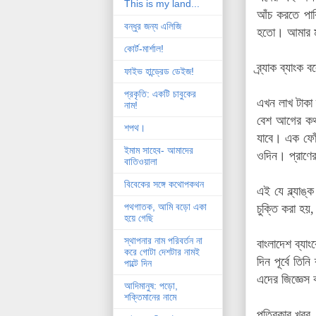
This is my land...
আঁচ করতে পার
বন্ধুর জন্য এলিজি
হতো। আমার মত
কোর্ট-মার্শাল!
ব্র্যাক ব্যাংক
ফাইভ হান্ড্রেড ডেইজ!
প্রকৃতি: একটি চাবুকের
এখন লাখ টাকা
নাম!
বেশ আগের কথা
শপথ।
যাবে। এক ফোঁট
ইমাম সাহেব- আমাদের
ওদিন। প্রাণের
বাতিওয়ালা
বিবেকের সঙ্গে কথোপকথন
এই যে ব্ল্যাঙ
পথগাতক, আমি বড়ো একা
চুক্তি করা হয়
হয়ে গেছি
স্থাপনার নাম পরিবর্তন না
বাংলাদেশ ব্যা
করে গোটা দেশটার নামই
দিন পূর্বে তি
পাল্টে দিন
এদের জিজ্ঞেস 
আদিমানুষ: পড়ো,
শক্তিমানের নামে
পত্রিকার খবর