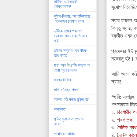
লাইফ- এচিভমেন্ট-
সুযোগ নিয়েছ
সেক্রিফাইস!
জুইশ-শিশুরা, আগামিকালের
স্যার ফজলে আ
একেকজন চলমান দানব
কিন্তু স্যার,
এন্টিকে রঙের প্রলেপ
ব্যতীত এমন কো
চড়াবার মত বোকামি আর
নাই
প্রফেসর ইউনূ
তাঁদের সন্তান যেন থাকে
দুধে ভাতে।
নতজানু হই। সা
যারা ভাল ইংরাজি জানেন না
তারা শূলে চড়বেন
আমি আশা করি
স্বপ্ন বিক্রি
স্যার!
লাশ-বানিজ্য-পদক!
*ছবি: সংগ্রহ
কালের কন্ঠ বনাম মুড়ির ঘন্ট
**সহায়ক লিং
অসভ্যতা
১.
কিশোরীর পায়
মুক্তিযুদ্ধ এবং গোলাম
২.
পথগাতক
আযম
৩.
দৈনিক প্
কাবাব মে হাড্ডি
৪.
দৈনিক কালের