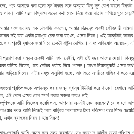
হচ্ছে, পরে আমাকে বলা হলো মূল টাকার সঙ্গে অন্তত কিছু সুদ যোগ করলে বিষয়টা
্গও থাক।
আমি সরল বিশ্বাসে এদের কথা মেনে নিয়ে গায়ে বাতাস লাগিয়ে ঘুরে বেড়া
 আমার সঙ্গে ভয়াবহ এক চালবাজি করলেন, আমার বিরুদ্ধে একটা ফৌজদারী মামলা
ার সই করা একটা ব্ল্যাঙ্ক চেক জমা রাখেন, এদের নিয়ম। এই অস্ত্রটাই আমার 
্ক চেক সম্প্রতী ব্যাংকে জমা দিয়ে চেকটা বাউন্স দেখিয়ে। এবং অভিযোগ এনেছেন,
টা প্রমাণ করা সম্ভব চেকটা আমি এখন দেইনি, এটা দুই বছর আগের দেয়া। কিন
বোকা বানিয়ে দিলেন, চোর-চোট্টার পর্যায়ে নিয়ে গেলেন। অথচ নিয়মানুযায়ী এদের
লায় জড়িয়ে দিলেন! এটার মস্ত অসুবিধা হচ্ছে, আদালতে সশরীরে হাজির থাকতে হয়,
গুলো প্রতিপক্ষকে অপদস্ত করার জন্য গ্রাম্য টাউটরা করে থাকে। যেখানে আমি
ন, এই দেশে এদের কেশ স্পর্শ করার ক্ষমতা কারও নাই।
্তৃপক্ষকে আমি জিজ্ঞেস করেছিলাম, আপনারা এমনটা কেন করলেন? যে কারণে আপনা
য়ে যাওয়ার পরও আমি নিজেই আগ বাড়িয়ে আপনাদের টাকা পরিশোধ করে দিতে চেয়ে
, এটাই ব্যাংকের নিয়ম। হায় নিয়ম!
ান-জোচ্চুরি আমি কেমন করে সহ্য করলাম?
মোঃ জমশেদ আলীর মতো পরিণাম কে