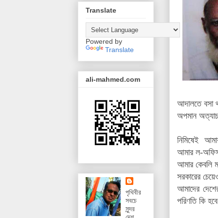
Translate
Powered by
Translate
ali-mahmed.com
আদালতে
বসা 
অপমান অত্যাচ
নিমিষেই আমা
আমার ল-অফিসা
আমার কেবলি ম
সরকারের চেয়েও
আমাদের দেশের
পৃথিবীর
পরিণতি কি হবে
সবচে
সুন্দর
দেশ,