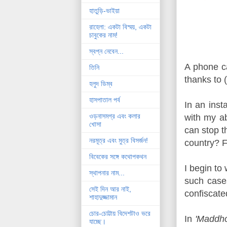
হাতুড়ি-ভাইয়া
রাহেলা: একটা বিস্ময়, একটা
চাবুকের নাম!
স্বপ্ন নেবেন...
A phone c
তিনি
thanks to 
হলুদ ডিম্ব
হাসপাতাল পর্ব
In an inst
ওড়নাসমগ্র এবং কলার
with my a
খোসা
can stop 
নরমূত্র এবং মুত্র বিসর্জন!
country? F
বিবেকের সঙ্গে কথোপকথন
I begin t
স্থাপনার নাম...
such case
সেই দিন আর নাই,
confiscate
শাহাদুজ্জামান
চোর-চোট্টায় বিদেশটাও ভরে
In
'Maddho
যাচ্ছে।