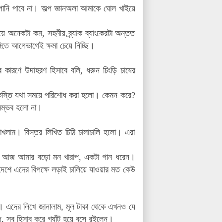
পানি পাবে না। অল্প জ্ঞানঅলা আমাকে ঘোল খাইয়ে
ে অনেকটা কম, সহনীয় ব্র্যাক ব্যাংকেরটা অন্তত
িতে আগেভাগেই ক্ষমা চেয়ে নিচ্ছি।
 কারণে উদাহরণ হিসাবে বলি, ধরুন চিংড়ি চাষের
 কিস্তি যথা সময়ে পরিশোধ করা হলো। কেমন করে?
সম্ভব হলো না।
রাখলাম। বিস্তর লিখিত চিঠি চালাচালি হলো। এরা
ইরে, আজ আমার বড়ো মন খারাপ, একটা গান ধরেন।
েশে এদের বিপক্ষে লড়াই চালিয়ে যাওয়ার মত কেউ
। এদের লিখে জানালাম, মূল টাকা থেকে এখনও যে
দ, সব হিসাব করে গ্যাঁট হয়ে বসে রইলেন।