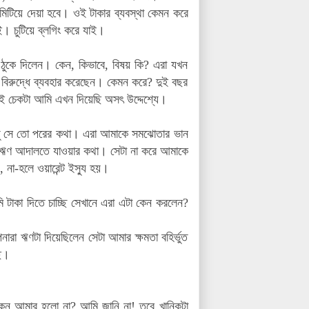
 মিটিয়ে দেয়া হবে।
ওই টাকার ব্যবস্থা কেমন করে
ই। চুটিয়ে ব্লগিং করে যাই।
 ঠুকে দিলেন। কেন, কিভাবে, বিষয় কি? এরা যখন
বিরুদ্ধে ব্যবহার করেছেন। কেমন করে? দুই বছর
 এই চেকটা আমি এখন দিয়েছি অসৎ উদ্দেশ্যে।
্তু সে তো পরের কথা। এরা আমাকে সমঝোতার ভান
 অর্থঋণ আদালতে যাওয়ার কথা। সেটা না করে আমাকে
 না-হলে ওয়ারেন্ট ইস্যু হয়।
 টাকা দিতে চাচ্ছি সেখানে এরা এটা কেন করলেন?
রা ঋণটা দিয়েছিলেন সেটা আমার ক্ষমতা বহির্ভুত
ছি।
ন আমার হলো না? আমি জানি না! তবে খানিকটা