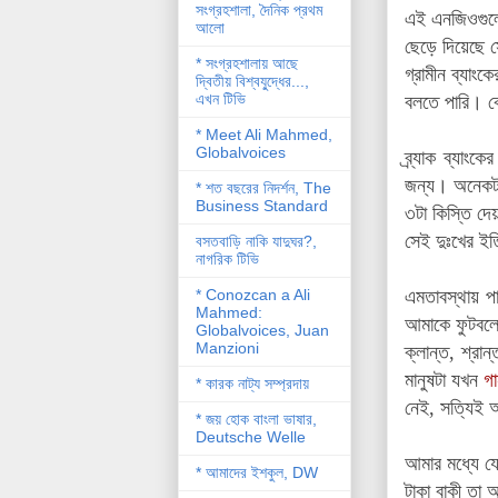
সংগ্রহশালা, দৈনিক প্রথম
এই এনজিওগুলোর
আলো
ছেড়ে দিয়েছে স
* সংগ্রহশালায় আছে
গ্রামীন ব্যাং
দ্বিতীয় বিশ্বযু্দ্ধের...,
এখন টিভি
বলতে পারি। বো
* Meet Ali Mahmed,
Globalvoices
ব্র্যাক ব্যা
জন্য। অনেকটা
* শত বছরের নিদর্শন, The
Business Standard
৩টা কিস্তি দে
সেই দুঃখের ইত
বসতবাড়ি নাকি যাদুঘর?,
নাগরিক টিভি
* Conozcan a Ali
এমতাবস্থায় পা
Mahmed:
আমাকে ফুটবলে
Globalvoices, Juan
Manzioni
ক্লান্ত, শ্র
মানুষটা যখন
গা
* কারক নাট্য সম্প্রদায়
নেই, সত্যিই
* জয় হোক বাংলা ভাষার,
Deutsche Welle
আমার মধ্যে য
* আমাদের ইশকুল, DW
টাকা
বাকী তা আ