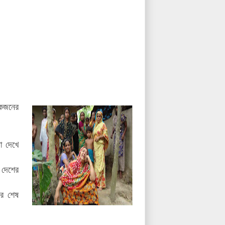
লোকজনের
া দেখে
 দেশের
এর শেষ