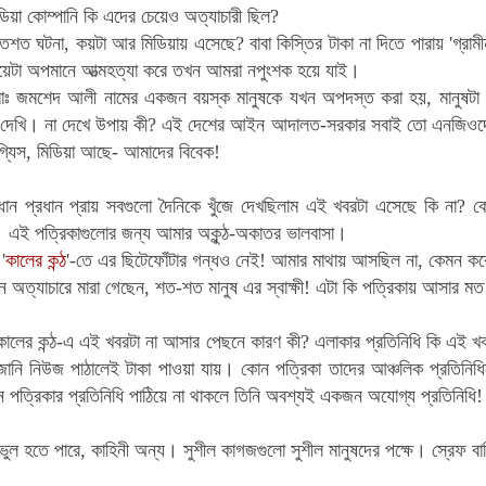
ন্ডিয়া কোম্পানি কি এদের চেয়েও অত্যাচারী ছিল?
শত ঘটনা, কয়টা আর মিডিয়ায় এসেছে? বাবা
কিস্তির টাকা না দিতে পারায় 'গ্রামী
য়েটা
অপমানে আত্মহত্যা করে তখন আমরা নপুংশক হয়ে যাই
।
োঃ জমশেদ আলী নামের
একজন
বয়স্ক মানুষকে যখন অপদস্ত করা হয়
,
মানুষটা
 দেখি
।
না দেখে উপায় কী
?
এই দেশের আইন
আদালত-সরকার সবাই তো এনজিওদে
্যিস,
মিডিয়া আছে- আমাদের বিবেক!
ন প্রধান প্রায় সবগুলো দৈনিকে খুঁজে দেখছিলাম এই খবরটা এসেছে কি না? 
 এই পত্রিকাগুলোর জন্য আমার অকুন্ঠ-অকাতর ভালবাসা।
 '
কালের কন্ঠ
'-তে এর ছিটেফোঁটার গন্ধও নেই! আমার মাথায় আসছিল না, কেমন করে 
ন অত্যাচারে মারা গেছেন, শত-শত মানুষ এর স্বাক্ষী!
এটা কি পত্রিকায় আসার মত
লের কন্ঠ-এ এই খবরটা না আসার পেছনে কারণ কী? এলাকার প্রতিনিধি কি এই খবর
 জানি নিউজ পাঠালেই টাকা পাওয়া যায়। কোন পত্রিকা তাদের আঞ্চলিক প্রতিন
পত্রিকার প্রতিনিধি পাঠিয়ে না থাকলে তিনি অবশ্যই একজন অযোগ্য প্রতিনিধি! 
ুল হতে পারে, কাহিনী অন্য। সুশীল কাগজগুলো সুশীল মানুষদের পক্ষে। স্রেফ বা