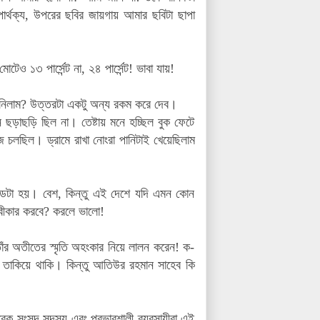
ার্থক্য, উপরের ছবির জায়গায় আমার ছবিটা ছাপা
েও ১৩ পার্সেন্ট না, ২৪ পার্সেন্ট! ভাবা যায়!
া নিলাম? উত্তরটা একটু অন্য রকম করে দেব।
ড়াছড়ি ছিল না। তেষ্টায় মনে হচ্ছিল বুক ফেটে
চলছিল। ড্রামে রাখা নোংরা পানিটাই খেয়েছিলাম
ই কান্ডটা হয়। বেশ, কিন্তু এই দেশে যদি এমন কোন
্বীকার করবে? করলে ভালো!
ঁর অতীতের স্মৃতি অহংকার নিয়ে লালন করেন! ক-
ে তাকিয়ে থাকি। কিন্তু আতিউর রহমান সাহেব কি
ক সংসদ সদস্য এবং প্রভাবশালী ব্যবসায়ীরা এই