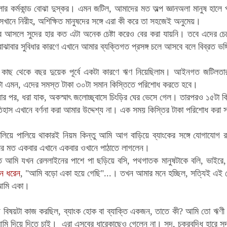
 কর্মকান্ড বোঝা দুস্কর। এমন জটিল, আমাদের মত অল্প জ্ঞানঅলা মানুষ হালে 
েখানে নিরীহ, অশিক্ষিত মানুষদের সঙ্গে এরা কী করে তা সহজেই অনুমেয়।
কের আসলে সুদের হার কত এটা অনেক চেষ্টা করেও বের করা যায়নি। তবে এদের চেয়
ঝাবার সুবিধার কারণে এখানে আমার ব্যক্তিগত প্রসঙ্গ চলে আসবে বলে বিব্রত ভঙ্গ
ংকের কাছ থেকে বছর দুয়েক পূর্বে একটা কারণে ঋণ নিয়েছিলাম। আইনগত জটিলতার
 এমন, এদের সমস্ত টাকা ৩০টা সমান কিস্তিতে পরিশোধ করতে হবে।
য়ার পর,
ধরা যাক, অকস্মাৎ জলোচ্ছ্বাসে চিংড়ির ঘের ভেসে গেল। তারপরও ১৫টা
িহাস এখানে বর্ণনা করা আমার উদ্দেশ্য না।
এক সময় কিস্তির টাকা পরিশোধ করা 
লিয়ে পালিয়ে থাকারই নিয়ম কিন্তু আমি আগ বাড়িয়ে ব্যাংকের সঙ্গে যোগাযোগ 
র মত একবার এখানে একবার ওখানে পাঠাতে লাগলেন।
ান্ত আমি যখন রেললাইনের পাশে পা ছড়িয়ে বসি, পথগাতক মানুষটাকে বলি, ভা
ন ধরেন
, "আমি বড়ো একা হয়ে গেছি"...। তখন আমার মনে হচ্ছিল, সত্যিই এই দ
 আমি একা।
ে বিষয়টা কাজ করছিল, ব্যাংক হোক বা ব্যাক্তি একজন, তাতে কী? আমি তো ঋণী
মি দিয়ে দিতে চাই। এরা এসবের ধারেকাছেও গেলেন না। সুদ, চক্রবৃদ্ধি হারে সু