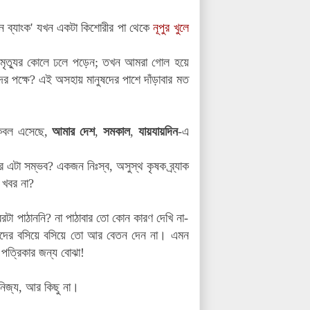
ন ব্যাংক'
যখন একটা কিশোরীর পা থেকে
নূপুর খুলে
 মৃত্যুর কোলে ঢলে পড়েন
;
তখন
আমরা গোল হয়ে
র পক্ষে
?
এই অসহায় মানুষদের পাশে দাঁড়াবার মত
কেবল এসেছে
,
আমার দেশ
,
সমকাল
,
যায়যায়দিন
-এ
এটা সম্ভব? একজন নিঃস্ব, অসুস্থ কৃষক ব্র্যাক
 খবর না?
টা পাঠাননি? না পাঠাবার তো কোন কারণ দেখি না-
িধিদের বসিয়ে বসিয়ে তো আর বেতন দেন না। এমন
পত্রিকার জন্য বোঝা!
নিজ্য, আর কিছু না।