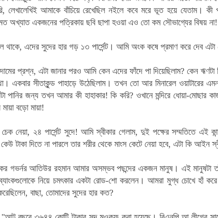
ি, লেখালেখিই আমাকে বাঁচিয়ে রেখেছিল নইলে কবে মরে ভূত হয়ে যেতাম।
কী প
 অখ্যাত একজনের পত্রিকায় ছবি ছাপা হওয়া এও তো কম সৌভাগ্যের বিষয় না!
 বলে থাকে, এদের সুদের হার গড় ১৩ পার্সেন্ট। আমি অংক কষে প্রমাণ করে দেব এটা মোট
 দামের প্রশ্ন, এটা জানার পরও আমি কেন এদের ফাঁদে পা দিয়েছিলাম? কেন ঋণট
। একবার সীতাকুন্ড পাহাড়ে উঠেছিলাম। তখন তো আর মিনারেল ওয়াটারের এমন ছ
া পানির জন্য তখন আমার কী হাহাকার! কি করি? ওখানে মন্দিরে ধোয়া-মোছার কাজ 
 মায়া বড়ো মায়া!
্ক চেক নেয়া, ২৪ পার্সেন্ট সুদে! আমি স্বীকার গেলাম, দুই পক্ষের সম্মতিতে এ
, কেউ টাকা দিতে না পারলে তার শরীর থেকে মাংস কেটে নেয়া হবে, এটা কি আইন স
ংকের গভর্নর আতিউর রহমান আমার অসম্ভব পছন্দের একজন মানুষ। এই মানুষটা তা
নি ব্যাংকগুলোকে নিয়ে চমৎকার একটা রোড-শো করলেন। আমরা মুগ্ধ চোখে হাঁ কর
করেছিলেন, বাছা, তোমাদের সুদের হার কত?
, "আট বছরে ৩৬৪৪ কোটি টাকার সুদ মওকুফ করা হয়েছে। বিএনপি আ.লীগের সাবে