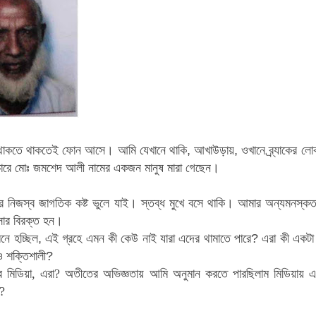
থাকতে থাকতেই ফোন আসে
।
আমি যেখানে থাকি
,
আখাউড়ায়
,
ওখানে
ব্র্যাকের 
ারে মোঃ জমশেদ আলী নামের একজন মানুষ মারা গেছেন
।
র
নিজস্ব জাগতিক কষ্ট ভুলে যাই
।
স্তব্ধ মুখে বসে থাকি
।
আমার অন্যমনস্কত
র বিরক্ত
হন
।
নে হচ্ছিল
,
এই গ্রহে এমন কী কেউ নাই যারা এদের থামাতে
পারে
?
এরা কী একটা
 শক্তিশালী
?
 মিডিয়া
,
এরা
?
অতীতের অভিজ্ঞতায় আমি অনুমান করতে পারছিলাম মিডিয়ায় 
?