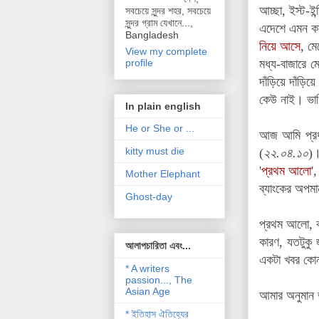
আচ্ছা
,
ইস্ট-ই
সবচেয়ে সুন্দর শহর, সবচেয়ে
সুন্দর গ্রাম যেখানে...,
এদেশে এমন কত
Bangladesh
নিয়ে আসে
,
মে
View my complete
মধ্য-বাজারে
ম
profile
দাঁড়িয়ে দাঁড়িয়ে
কেউ
নাই
। ভাগ
In plain english
He or She or ...
আজ আমি প্রধা
kitty must die
(
২২.০৪.১০
)।
'
প্রথম আলো
',
Mother Elephant
ব্যাংকের অপমা
Ghost-day
প্রথম আলো, কা
কারণ, যতটুকু
আলাপচারিতা এবং...
একটা খবর কোন 
* A writers
passion..., The
Asian Age
আমার অনুমান ভ
* ইতিহাস ঐতিহ্যের