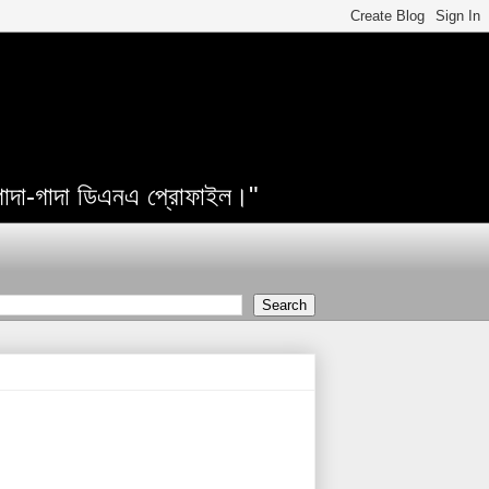
 গাদা-গাদা ডিএনএ প্রোফাইল।"