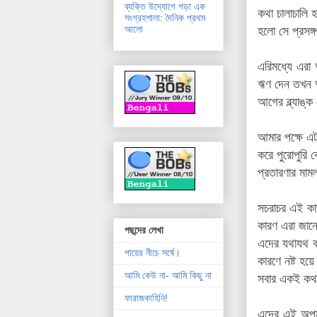
ব্যক্তি উদ্যোগে গড়া এক
কথা চালাচালি 
সংগ্রহশালা: দৈনিক প্রথম
আলো
হলো সে প্রসঙ
এরিমধ্যে এরা
ঋণ দেন তখন আম
আগের
ব্ল্যাঙ
আমার পক্ষে এ
করে পুরোপুরি 
প্রতারণার মাম
সচরাচর এই কাজ
কারণ এরা জানে
পছন্দের লেখা
এদের যথাযথ কর
পায়ের নীচে সর্ষে।
কারণে নষ্ট হ
আমি কেউ না- আমি কিছু না
সবার একই কথা
ফারাজকাহিনি!
এদের এই অপম