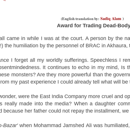
Sadiq Alam
)
(
English translation by
:
Award for Trading Dead-Bod
all came in while I was at the court. A person by th
(!) the humiliation by the personnel of BRAC in Akhaura, t
ance I forget all my worldly sufferings. Speechless I r
bsentmindedness. It continues to echo in my mind, Is 
these monsters? Are they more powerful than the gover
rom my past experience I could already tell what will be 
o wonder, were the East India Company more cruel and 
s really made into the media? When a daughter commi
d because her father could not repay the installment, we
-Bazar'
when Mohammad Jamshed Ali was humiliated, 