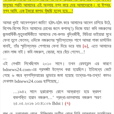
মানুষের প্রতি আমাদের এই অন্যায় নগ্ন করে দেয় আমাদেরকে। হা ঈশ্বর,
নগ্ন আমি, এক টুকরো কাপড় খুঁজছি হন্যে হয়ে...!
আমরা খুবই আবেগপ্রবণ জাতি! হঠাৎ-হঠাৎ করে আমাদের আবেগ চাগিয়ে উঠে,
বিশেষ-বিশেষ দিনে আমাদের চোখের জলে কপাল(!) ভিজে যায়! কবি নজরুলের
জন্মবার্ষিকী-মৃত্যুবার্ষিকীতে আমাদের সো-কলড বুদ্ধিজীবী, মিডিয়া ভাইয়ারা মুখে
ফেনা তুলে ফেলেন; ওদিকে নজরুলের স্মৃতিস্তম্ভে পাশে আমরা পাকা ডাস্টবিন
বানাই, তাঁর স্মৃতিস্তম্ভ পেশাবের ফেনা দিয়ে ভরে যায়
[৬]
, এতে আমাদের
কোন লাজ নাই। কবি নজরুল,
বেচারা,
মরে বেঁচে গেলেন...!
...
এই লেখাটা লিখেছিলাম ২০১০ সালে। তখন রেফারেন্স এর কারণে
bdnews24.com-এর প্রসঙ্গটা উল্লেখ করা হয়েছিল। ইতিমধ্যে কেটে
গেছে ৬ বছর ব্লগস্ফিয়ারের ভান্ডারে জমা হয়েছে তথ্যের-পর-তথ্য! কালও
দেখলাম bdnews24.com ছাপিয়েছে,:
…১৯৪২ সালে দুরারোগ্য রোগে আক্রান্ত হয়ে ক্রমশ
বাকশক্তি হারান নজরুল…’ শ্রদ্ধা-ভালবাসায় নজরুল স্মরণ
২৫.০৫.২০১৬ ১৩:৪১:০৯ Bdst।
(৭)
বাপু রে, দুরারোগ্য রোগে- চিকিৎসার অতীত রোগে তিনি আক্রান্ত হয়েছিলেন