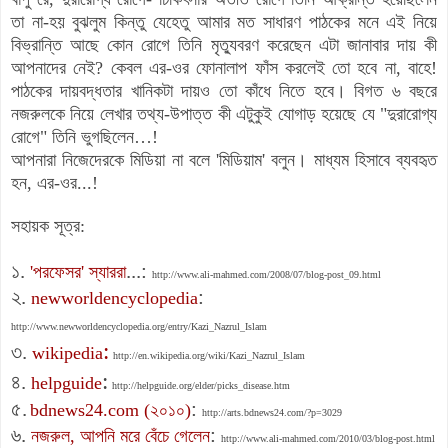
তা না-হয় বুঝলুম কিন্তু যেহেতু আমার মত সাধারণ পাঠকের মনে এই নিয়ে
বিভ্রান্তি আছে কোন রোগে তিনি মৃত্যুবরণ করেছেন এটা জানাবার দায় কী
আপনাদের নেই? কেবল এর-ওর ফোনালাপ ফাঁস করলেই তো হবে না, বাহে!
পাঠকের দায়বদ্ধতার খানিকটা দায়ও তো কাঁধে নিতে হবে। বিগত ৬ বছরে
নজরুলকে নিয়ে লেখার তথ্য-উপাত্ত কী এটুকুই যোগাড় হয়েছে যে "দুরারোগ্য
রোগে" তিনি ভুগছিলেন…!
আপনারা নিজেদেরকে মিডিয়া না বলে 'মিডিয়াম' বলুন। মাধ্যম হিসাবে ব্যবহৃত
হন, এর-ওর...!
সহায়ক সূত্র:
১.
...:
'পরফেসর' স্যাররা
http://www.ali-mahmed.com/2008/07/blog-post_09.html
২.
:
newworldencyclopedia
http://www.newworldencyclopedia.org/entry/Kazi_Nazrul_Islam
:
৩.
wikipedia
http://en.wikipedia.org/wiki/Kazi_Nazrul_Islam
:
৪.
helpguide
http://helpguide.org/elder/picks_disease.htm
৫.
:
bdnews24.com (২০১০)
http://arts.bdnews24.com/?p=3029
৬.
:
নজরুল, আপনি মরে বেঁচে গেলেন
http://www.ali-mahmed.com/2010/03/blog-post.html