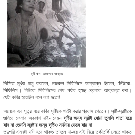
ছবি ঋণ: আফতাব আহমদ
শিক্ষিত মূর্খরা চালু করলেন, নজরুল সিফিলিসে আক্রান্ত ছিলেন, 'নিউরো-
সিফিলিস'। নিউরো সিফিলিসের শেষ পর্যায় হচ্ছে ব্রেনকে আক্রান্ত করা।
যেটা কবির হয়েছিল বলে বলা হতো!
অনেকে এর সূত্র ধরে কবির সৃষ্টিকে খাটো করার প্রয়াস পেতেন। সৃষ্টি-স্রষ্টাকে
গুলিয়ে ফেলার অবকাশ নাই- যেমন
সৃষ্টির জন্য স্রষ্টা ধোয়া তুলসি পাতা হয়ে
যান না তেমনি স্রষ্টার জন্য সৃষ্টিও নর্দমায় ভেসে যায় না
।
তদুপরি এমনটা যদি হয়ে থাকত তাহলে না-হয় এই নিয়ে তর্কাতর্কি চলতে থাকত