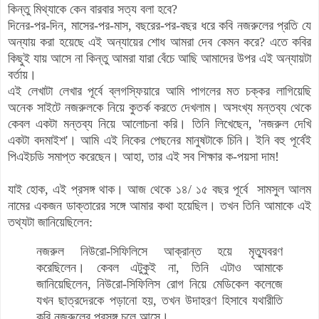
কিন্তু মিথ্যাকে কেন বারবার সত্য বলা হবে?
দিনের-পর-দিন, মাসের-পর-মাস, বছরের-পর-বছর ধরে কবি নজরুলের প্রতি যে
অন্যায় করা হয়েছে এই অন্যায়ের শোধ আমরা দেব কেমন করে? এতে কবির
কিছুই যায় আসে না কিন্তু আমরা যারা বেঁচে আছি আমাদের উপর এই অন্যায়টা
বর্তায়।
এই লেখাটা লেখার পূর্বে ব্লগস্ফিয়ারে আমি পাগলের মত চক্কর লাগিয়েছি
অনেক সাইটে নজরুলকে নিয়ে কুতর্ক করতে দেখলাম। অসংখ্য মন্তব্য থেকে
কেবল একটা মন্তব্য নিয়ে আলোচনা করি। তিনি লিখেছেন, 'নজরুল দেখি
একটা বদমাইশ'। আমি এই নিকের পেছনের মানুষটাকে চিনি। ইনি বহু পূর্বেই
পিএইচডি সমাপ্ত করেছেন। আহা, তার এই সব শিক্ষার ক-পয়সা দাম!
যাই হোক, এই প্রসঙ্গ থাক। আজ থেকে ১৪/ ১৫ বছর পূর্বে সামসুল আলম
নামের একজন ডাক্তারের সঙ্গে আমার কথা হয়েছিল। তখন তিনি আমাকে এই
তথ্যটা জানিয়েছিলেন:
নজরুল নিউরো-সিফিলিসে আক্রান্ত হয়ে মৃত্যুবরণ
করেছিলেন। কেবল এটুকুই না, তিনি এটাও আমাকে
জানিয়েছিলেন, নিউরো-সিফিলিস রোগ নিয়ে মেডিকেল কলেজে
যখন ছাত্রদেরকে পড়ানো হয়, তখন উদাহরণ হিসাবে যথারীতি
কবি নজরুলের প্রসঙ্গ চলে আসে।