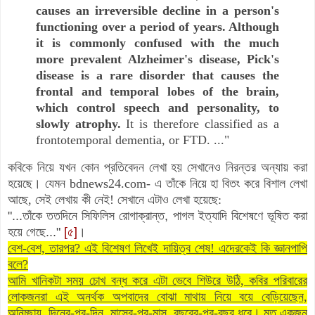
causes an irreversible decline in a person's
functioning over a period of years. Although
it is commonly confused with the much
more prevalent Alzheimer's disease, Pick's
disease is a rare disorder that causes the
frontal and temporal lobes of the brain,
which control speech and personality, to
slowly atrophy.
It is therefore classified as a
frontotemporal dementia, or FTD. ..."
কবিকে নিয়ে যখন কোন প্রতিবেদন লেখা হয় সেখানেও নিরন্তর অন্যায় করা
হয়েছে। যেমন
bdnews24.com
-
এ তাঁকে নিয়ে হা বিতং করে বিশাল লেখা
আছে, সেই লেখায় কী নেই! সেখানে এটাও লেখা হয়েছে:
"...তাঁকে ততদিনে সিফিলিস রোগাক্রান্ত, পাগল ইত্যাদি বিশেষণে ভূষিত করা
হয়ে গেছে..."
[৫]
।
বেশ-বেশ, তারপর? এই বিশেষণ লিখেই দায়িত্ব শেষ! এদেরকেই কি জ্ঞানপাপি
বলে?
আমি খানিকটা সময় চোখ বন্ধ করে এটা ভেবে শিউরে উঠি, কবির পরিবারের
লোকজনরা এই অনর্থক অপবাদের বোঝা মাথায় নিয়ে বয়ে বেড়িয়েছেন,
অনিচ্ছায়, দিনের-পর-দিন,
মাসের-পর-মাস,
বছরের-পর-বছর ধরে। মৃত একজন