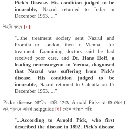
Pick's Disease. His condition judged to be
incurable,
Nazrul returned to India in
December 1953. ..."
উইকি বলছে
[৩]
:
"...the treatment society sent Nazrul and
Promila to London, then to Vienna for
treatment. Examining doctors said he had
received poor care, and
Dr. Hans Hoff, a
leading neurosurgeon in Vienna, diagnosed
that Nazrul was suffering from Pick's
disease. His condition judged to be
incurable
, Nazrul returned to Calcutta on 15
December 1953. ..."
Pick's disease
রোগটার নামটা এসেছে
Arnold Pick-
এর নাম থেকে।
এই প্রসঙ্গে আমরা
helpguide
[৪]
থেকে জানতে পারি:
"
...According to Arnold Pick, who first
described the disease in 1892, Pick's disease