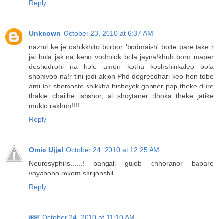
Reply
Unknown
October 23, 2010 at 6:37 AM
nazrul ke je oshikkhito borbor 'bodmaish' bolte pare,take r
jai bola jak na keno vodrolok bola jayna!khub boro maper
deshodrohi na hole amon kotha koshshinkaleo bola
shomvob na!r tini jodi akjon Phd degreedhari keo hon tobe
ami tar shomosto shikkha bishoyok ganner pap theke dure
thakte chai!he ishshor, ai shoytaner dhoka theke jatike
mukto rakhun!!!!
Reply
Omio Ujjal
October 24, 2010 at 12:25 AM
Neurosyphilis......! bangali gujob chhoranor bapare
voyaboho rokom shrijonshil.
Reply
মুকুল
October 24, 2010 at 11:10 AM