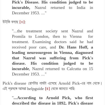
Pick's Disease. His condition judged to be
incurable,
Nazrul returned to India in
December 1953. ..."
উইকি বলছে
[৩]
:
"...the treatment society sent Nazrul and
Promila to London, then to Vienna for
treatment. Examining doctors said he had
received poor care, and
Dr. Hans Hoff, a
leading neurosurgeon in Vienna, diagnosed
that Nazrul was suffering from Pick's
disease. His condition judged to be
incurable
, Nazrul returned to Calcutta on 15
December 1953. ..."
Pick's disease
রোগটার নামটা এসেছে
Arnold Pick-
এর নাম থেকে।
এই প্রসঙ্গে আমরা
helpguide
[৪]
থেকে জানতে পারি:
"
...According to Arnold Pick, who first
described the disease in 1892, Pick's disease