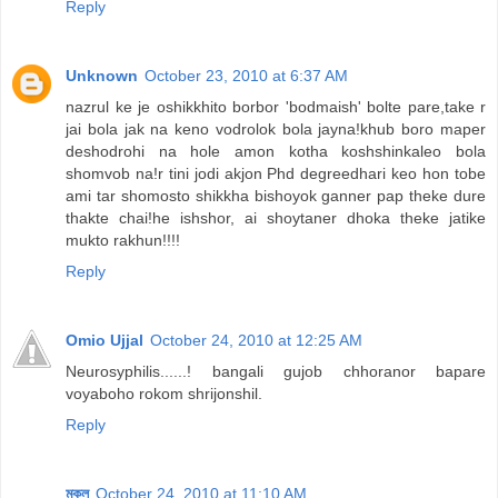
Reply
Unknown
October 23, 2010 at 6:37 AM
nazrul ke je oshikkhito borbor 'bodmaish' bolte pare,take r
jai bola jak na keno vodrolok bola jayna!khub boro maper
deshodrohi na hole amon kotha koshshinkaleo bola
shomvob na!r tini jodi akjon Phd degreedhari keo hon tobe
ami tar shomosto shikkha bishoyok ganner pap theke dure
thakte chai!he ishshor, ai shoytaner dhoka theke jatike
mukto rakhun!!!!
Reply
Omio Ujjal
October 24, 2010 at 12:25 AM
Neurosyphilis......! bangali gujob chhoranor bapare
voyaboho rokom shrijonshil.
Reply
মুকুল
October 24, 2010 at 11:10 AM