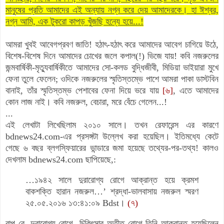
মানুষের প্রতি আমাদের এই অন্যায় নগ্ন করে দেয় আমাদেরকে। হা ঈশ্বর,
নগ্ন আমি, এক টুকরো কাপড় খুঁজছি হন্যে হয়ে...!
আমরা খুবই আবেগপ্রবণ জাতি! হঠাৎ-হঠাৎ করে আমাদের আবেগ চাগিয়ে উঠে,
বিশেষ-বিশেষ দিনে আমাদের চোখের জলে কপাল(!) ভিজে যায়! কবি নজরুলের
জন্মবার্ষিকী-মৃত্যুবার্ষিকীতে আমাদের সো-কলড বুদ্ধিজীবী, মিডিয়া ভাইয়ারা মুখে
ফেনা তুলে ফেলেন; ওদিকে নজরুলের স্মৃতিস্তম্ভে পাশে আমরা পাকা ডাস্টবিন
বানাই, তাঁর স্মৃতিস্তম্ভ পেশাবের ফেনা দিয়ে ভরে যায়
[৬]
, এতে আমাদের
কোন লাজ নাই। কবি নজরুল,
বেচারা,
মরে বেঁচে গেলেন...!
...
এই লেখাটা লিখেছিলাম ২০১০ সালে। তখন রেফারেন্স এর কারণে
bdnews24.com-এর প্রসঙ্গটা উল্লেখ করা হয়েছিল। ইতিমধ্যে কেটে
গেছে ৬ বছর ব্লগস্ফিয়ারের ভান্ডারে জমা হয়েছে তথ্যের-পর-তথ্য! কালও
দেখলাম bdnews24.com ছাপিয়েছে,:
…১৯৪২ সালে দুরারোগ্য রোগে আক্রান্ত হয়ে ক্রমশ
বাকশক্তি হারান নজরুল…’ শ্রদ্ধা-ভালবাসায় নজরুল স্মরণ
২৫.০৫.২০১৬ ১৩:৪১:০৯ Bdst।
(৭)
বাপু রে, দুরারোগ্য রোগে- চিকিৎসার অতীত রোগে তিনি আক্রান্ত হয়েছিলেন