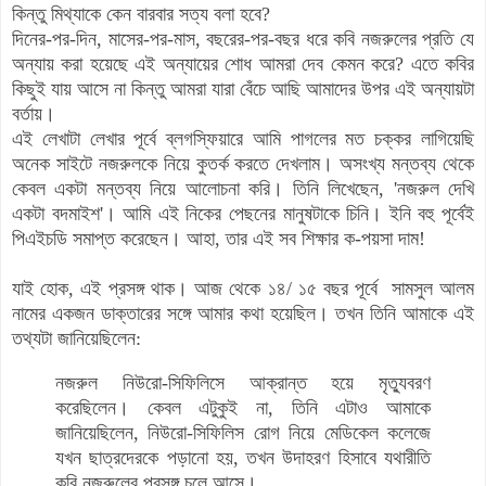
কিন্তু মিথ্যাকে কেন বারবার সত্য বলা হবে?
দিনের-পর-দিন, মাসের-পর-মাস, বছরের-পর-বছর ধরে কবি নজরুলের প্রতি যে
অন্যায় করা হয়েছে এই অন্যায়ের শোধ আমরা দেব কেমন করে? এতে কবির
কিছুই যায় আসে না কিন্তু আমরা যারা বেঁচে আছি আমাদের উপর এই অন্যায়টা
বর্তায়।
এই লেখাটা লেখার পূর্বে ব্লগস্ফিয়ারে আমি পাগলের মত চক্কর লাগিয়েছি
অনেক সাইটে নজরুলকে নিয়ে কুতর্ক করতে দেখলাম। অসংখ্য মন্তব্য থেকে
কেবল একটা মন্তব্য নিয়ে আলোচনা করি। তিনি লিখেছেন, 'নজরুল দেখি
একটা বদমাইশ'। আমি এই নিকের পেছনের মানুষটাকে চিনি। ইনি বহু পূর্বেই
পিএইচডি সমাপ্ত করেছেন। আহা, তার এই সব শিক্ষার ক-পয়সা দাম!
যাই হোক, এই প্রসঙ্গ থাক। আজ থেকে ১৪/ ১৫ বছর পূর্বে সামসুল আলম
নামের একজন ডাক্তারের সঙ্গে আমার কথা হয়েছিল। তখন তিনি আমাকে এই
তথ্যটা জানিয়েছিলেন:
নজরুল নিউরো-সিফিলিসে আক্রান্ত হয়ে মৃত্যুবরণ
করেছিলেন। কেবল এটুকুই না, তিনি এটাও আমাকে
জানিয়েছিলেন, নিউরো-সিফিলিস রোগ নিয়ে মেডিকেল কলেজে
যখন ছাত্রদেরকে পড়ানো হয়, তখন উদাহরণ হিসাবে যথারীতি
কবি নজরুলের প্রসঙ্গ চলে আসে।