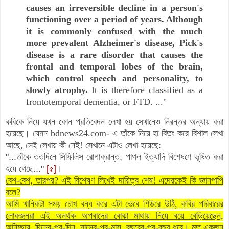
causes an irreversible decline in a person's
functioning over a period of years. Although
it is commonly confused with the much
more prevalent Alzheimer's disease, Pick's
disease is a rare disorder that causes the
frontal and temporal lobes of the brain,
which control speech and personality, to
slowly atrophy.
It is therefore classified as a
frontotemporal dementia, or FTD. ..."
কবিকে নিয়ে যখন কোন প্রতিবেদন লেখা হয় সেখানেও নিরন্তর অন্যায় করা
হয়েছে। যেমন
bdnews24.com
-
এ তাঁকে নিয়ে হা বিতং করে বিশাল লেখা
আছে, সেই লেখায় কী নেই! সেখানে এটাও লেখা হয়েছে:
"...তাঁকে ততদিনে সিফিলিস রোগাক্রান্ত, পাগল ইত্যাদি বিশেষণে ভূষিত করা
হয়ে গেছে..."
[৫]
।
বেশ-বেশ, তারপর? এই বিশেষণ লিখেই দায়িত্ব শেষ! এদেরকেই কি জ্ঞানপাপি
বলে?
আমি খানিকটা সময় চোখ বন্ধ করে এটা ভেবে শিউরে উঠি, কবির পরিবারের
লোকজনরা এই অনর্থক অপবাদের বোঝা মাথায় নিয়ে বয়ে বেড়িয়েছেন,
অনিচ্ছায়, দিনের-পর-দিন,
মাসের-পর-মাস,
বছরের-পর-বছর ধরে। মৃত একজন