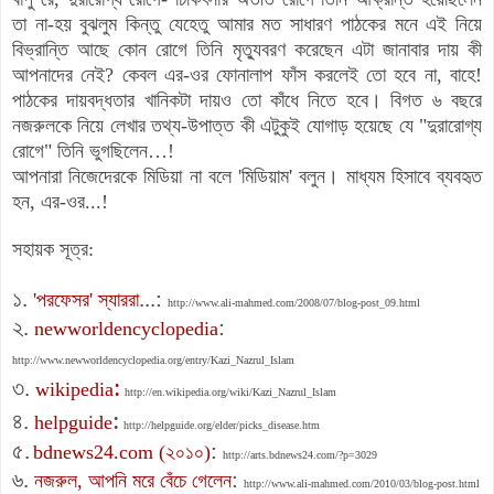
তা না-হয় বুঝলুম কিন্তু যেহেতু আমার মত সাধারণ পাঠকের মনে এই নিয়ে
বিভ্রান্তি আছে কোন রোগে তিনি মৃত্যুবরণ করেছেন এটা জানাবার দায় কী
আপনাদের নেই? কেবল এর-ওর ফোনালাপ ফাঁস করলেই তো হবে না, বাহে!
পাঠকের দায়বদ্ধতার খানিকটা দায়ও তো কাঁধে নিতে হবে। বিগত ৬ বছরে
নজরুলকে নিয়ে লেখার তথ্য-উপাত্ত কী এটুকুই যোগাড় হয়েছে যে "দুরারোগ্য
রোগে" তিনি ভুগছিলেন…!
আপনারা নিজেদেরকে মিডিয়া না বলে 'মিডিয়াম' বলুন। মাধ্যম হিসাবে ব্যবহৃত
হন, এর-ওর...!
সহায়ক সূত্র:
১.
...:
'পরফেসর' স্যাররা
http://www.ali-mahmed.com/2008/07/blog-post_09.html
২.
:
newworldencyclopedia
http://www.newworldencyclopedia.org/entry/Kazi_Nazrul_Islam
:
৩.
wikipedia
http://en.wikipedia.org/wiki/Kazi_Nazrul_Islam
:
৪.
helpguide
http://helpguide.org/elder/picks_disease.htm
৫.
:
bdnews24.com (২০১০)
http://arts.bdnews24.com/?p=3029
৬.
:
নজরুল, আপনি মরে বেঁচে গেলেন
http://www.ali-mahmed.com/2010/03/blog-post.html