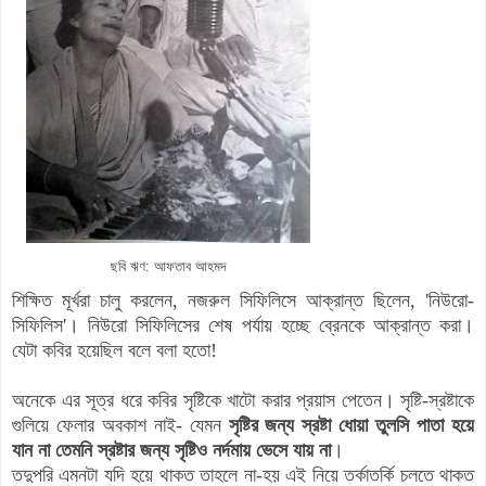
ছবি ঋণ: আফতাব আহমদ
শিক্ষিত মূর্খরা চালু করলেন, নজরুল সিফিলিসে আক্রান্ত ছিলেন, 'নিউরো-
সিফিলিস'। নিউরো সিফিলিসের শেষ পর্যায় হচ্ছে ব্রেনকে আক্রান্ত করা।
যেটা কবির হয়েছিল বলে বলা হতো!
অনেকে এর সূত্র ধরে কবির সৃষ্টিকে খাটো করার প্রয়াস পেতেন। সৃষ্টি-স্রষ্টাকে
গুলিয়ে ফেলার অবকাশ নাই- যেমন
সৃষ্টির জন্য স্রষ্টা ধোয়া তুলসি পাতা হয়ে
যান না তেমনি স্রষ্টার জন্য সৃষ্টিও নর্দমায় ভেসে যায় না
।
তদুপরি এমনটা যদি হয়ে থাকত তাহলে না-হয় এই নিয়ে তর্কাতর্কি চলতে থাকত