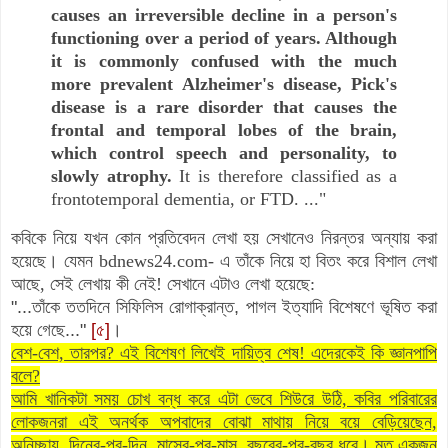
causes an irreversible decline in a person's
functioning over a period of years. Although
it is commonly confused with the much
more prevalent Alzheimer's disease, Pick's
disease is a rare disorder that causes the
frontal and temporal lobes of the brain,
which control speech and personality, to
slowly atrophy.
It is therefore classified as a
frontotemporal dementia, or FTD. ..."
কবিকে নিয়ে যখন কোন প্রতিবেদন লেখা হয় সেখানেও নিরন্তর অন্যায় করা
হয়েছে। যেমন
bdnews24.com
-
এ তাঁকে নিয়ে হা বিতং করে বিশাল লেখা
আছে, সেই লেখায় কী নেই! সেখানে এটাও লেখা হয়েছে:
"...তাঁকে ততদিনে সিফিলিস রোগাক্রান্ত, পাগল ইত্যাদি বিশেষণে ভূষিত করা
হয়ে গেছে..."
[৫]
।
বেশ-বেশ, তারপর? এই বিশেষণ লিখেই দায়িত্ব শেষ! এদেরকেই কি জ্ঞানপাপি
বলে?
আমি খানিকটা সময় চোখ বন্ধ করে এটা ভেবে শিউরে উঠি, কবির পরিবারের
লোকজনরা এই অনর্থক অপবাদের বোঝা মাথায় নিয়ে বয়ে বেড়িয়েছেন,
অনিচ্ছায়, দিনের-পর-দিন,
মাসের-পর-মাস,
বছরের-পর-বছর ধরে। মৃত একজন