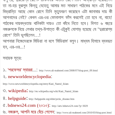
তা না-হয় বুঝলুম কিন্তু যেহেতু আমার মত সাধারণ পাঠকের মনে এই নিয়ে
বিভ্রান্তি আছে কোন রোগে তিনি মৃত্যুবরণ করেছেন এটা জানাবার দায় কী
আপনাদের নেই? কেবল এর-ওর ফোনালাপ ফাঁস করলেই তো হবে না, বাহে!
পাঠকের দায়বদ্ধতার খানিকটা দায়ও তো কাঁধে নিতে হবে। বিগত ৬ বছরে
নজরুলকে নিয়ে লেখার তথ্য-উপাত্ত কী এটুকুই যোগাড় হয়েছে যে "দুরারোগ্য
রোগে" তিনি ভুগছিলেন…!
আপনারা নিজেদেরকে মিডিয়া না বলে 'মিডিয়াম' বলুন। মাধ্যম হিসাবে ব্যবহৃত
হন, এর-ওর...!
সহায়ক সূত্র:
১.
...:
'পরফেসর' স্যাররা
http://www.ali-mahmed.com/2008/07/blog-post_09.html
২.
:
newworldencyclopedia
http://www.newworldencyclopedia.org/entry/Kazi_Nazrul_Islam
:
৩.
wikipedia
http://en.wikipedia.org/wiki/Kazi_Nazrul_Islam
:
৪.
helpguide
http://helpguide.org/elder/picks_disease.htm
৫.
:
bdnews24.com (২০১০)
http://arts.bdnews24.com/?p=3029
৬.
:
নজরুল, আপনি মরে বেঁচে গেলেন
http://www.ali-mahmed.com/2010/03/blog-post.html