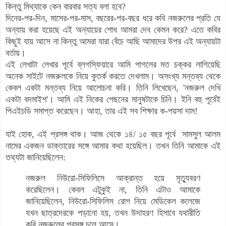
কিন্তু মিথ্যাকে কেন বারবার সত্য বলা হবে?
দিনের-পর-দিন, মাসের-পর-মাস, বছরের-পর-বছর ধরে কবি নজরুলের প্রতি যে
অন্যায় করা হয়েছে এই অন্যায়ের শোধ আমরা দেব কেমন করে? এতে কবির
কিছুই যায় আসে না কিন্তু আমরা যারা বেঁচে আছি আমাদের উপর এই অন্যায়টা
বর্তায়।
এই লেখাটা লেখার পূর্বে ব্লগস্ফিয়ারে আমি পাগলের মত চক্কর লাগিয়েছি
অনেক সাইটে নজরুলকে নিয়ে কুতর্ক করতে দেখলাম। অসংখ্য মন্তব্য থেকে
কেবল একটা মন্তব্য নিয়ে আলোচনা করি। তিনি লিখেছেন, 'নজরুল দেখি
একটা বদমাইশ'। আমি এই নিকের পেছনের মানুষটাকে চিনি। ইনি বহু পূর্বেই
পিএইচডি সমাপ্ত করেছেন। আহা, তার এই সব শিক্ষার ক-পয়সা দাম!
যাই হোক, এই প্রসঙ্গ থাক। আজ থেকে ১৪/ ১৫ বছর পূর্বে সামসুল আলম
নামের একজন ডাক্তারের সঙ্গে আমার কথা হয়েছিল। তখন তিনি আমাকে এই
তথ্যটা জানিয়েছিলেন:
নজরুল নিউরো-সিফিলিসে আক্রান্ত হয়ে মৃত্যুবরণ
করেছিলেন। কেবল এটুকুই না, তিনি এটাও আমাকে
জানিয়েছিলেন, নিউরো-সিফিলিস রোগ নিয়ে মেডিকেল কলেজে
যখন ছাত্রদেরকে পড়ানো হয়, তখন উদাহরণ হিসাবে যথারীতি
কবি নজরুলের প্রসঙ্গ চলে আসে।