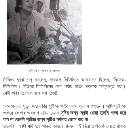
ছবি ঋণ: আফতাব আহমদ
শিক্ষিত মূর্খরা চালু করলেন, নজরুল সিফিলিসে আক্রান্ত ছিলেন, 'নিউরো-
সিফিলিস'। নিউরো সিফিলিসের শেষ পর্যায় হচ্ছে ব্রেনকে আক্রান্ত করা।
যেটা কবির হয়েছিল বলে বলা হতো!
অনেকে এর সূত্র ধরে কবির সৃষ্টিকে খাটো করার প্রয়াস পেতেন। সৃষ্টি-স্রষ্টাকে
গুলিয়ে ফেলার অবকাশ নাই- যেমন
সৃষ্টির জন্য স্রষ্টা ধোয়া তুলসি পাতা হয়ে
যান না তেমনি স্রষ্টার জন্য সৃষ্টিও নর্দমায় ভেসে যায় না
।
তদুপরি এমনটা যদি হয়ে থাকত তাহলে না-হয় এই নিয়ে তর্কাতর্কি চলতে থাকত