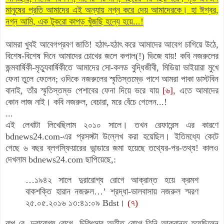
মানুষের প্রতি আমাদের এই অন্যায় নগ্ন করে দেয় আমাদেরকে। হা ঈশ্বর,
নগ্ন আমি, এক টুকরো কাপড় খুঁজছি হন্যে হয়ে...!
আমরা খুবই আবেগপ্রবণ জাতি! হঠাৎ-হঠাৎ করে আমাদের আবেগ চাগিয়ে উঠে,
বিশেষ-বিশেষ দিনে আমাদের চোখের জলে কপাল(!) ভিজে যায়! কবি নজরুলের
জন্মবার্ষিকী-মৃত্যুবার্ষিকীতে আমাদের সো-কলড বুদ্ধিজীবী, মিডিয়া ভাইয়ারা মুখে
ফেনা তুলে ফেলেন; ওদিকে নজরুলের স্মৃতিস্তম্ভে পাশে আমরা পাকা ডাস্টবিন
বানাই, তাঁর স্মৃতিস্তম্ভ পেশাবের ফেনা দিয়ে ভরে যায়
[৬]
, এতে আমাদের
কোন লাজ নাই। কবি নজরুল,
বেচারা,
মরে বেঁচে গেলেন...!
...
এই লেখাটা লিখেছিলাম ২০১০ সালে। তখন রেফারেন্স এর কারণে
bdnews24.com-এর প্রসঙ্গটা উল্লেখ করা হয়েছিল। ইতিমধ্যে কেটে
গেছে ৬ বছর ব্লগস্ফিয়ারের ভান্ডারে জমা হয়েছে তথ্যের-পর-তথ্য! কালও
দেখলাম bdnews24.com ছাপিয়েছে,:
…১৯৪২ সালে দুরারোগ্য রোগে আক্রান্ত হয়ে ক্রমশ
বাকশক্তি হারান নজরুল…’ শ্রদ্ধা-ভালবাসায় নজরুল স্মরণ
২৫.০৫.২০১৬ ১৩:৪১:০৯ Bdst।
(৭)
বাপু রে, দুরারোগ্য রোগে- চিকিৎসার অতীত রোগে তিনি আক্রান্ত হয়েছিলেন