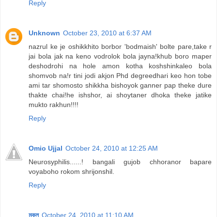
Reply
Unknown
October 23, 2010 at 6:37 AM
nazrul ke je oshikkhito borbor 'bodmaish' bolte pare,take r
jai bola jak na keno vodrolok bola jayna!khub boro maper
deshodrohi na hole amon kotha koshshinkaleo bola
shomvob na!r tini jodi akjon Phd degreedhari keo hon tobe
ami tar shomosto shikkha bishoyok ganner pap theke dure
thakte chai!he ishshor, ai shoytaner dhoka theke jatike
mukto rakhun!!!!
Reply
Omio Ujjal
October 24, 2010 at 12:25 AM
Neurosyphilis......! bangali gujob chhoranor bapare
voyaboho rokom shrijonshil.
Reply
মুকুল
October 24, 2010 at 11:10 AM