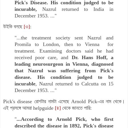
Pick's Disease. His condition judged to be
incurable,
Nazrul returned to India in
December 1953. ..."
উইকি বলছে
[৩]
:
"...the treatment society sent Nazrul and
Promila to London, then to Vienna for
treatment. Examining doctors said he had
received poor care, and
Dr. Hans Hoff, a
leading neurosurgeon in Vienna, diagnosed
that Nazrul was suffering from Pick's
disease. His condition judged to be
incurable
, Nazrul returned to Calcutta on 15
December 1953. ..."
Pick's disease
রোগটার নামটা এসেছে
Arnold Pick-
এর নাম থেকে।
এই প্রসঙ্গে আমরা
helpguide
[৪]
থেকে জানতে পারি:
"
...According to Arnold Pick, who first
described the disease in 1892, Pick's disease