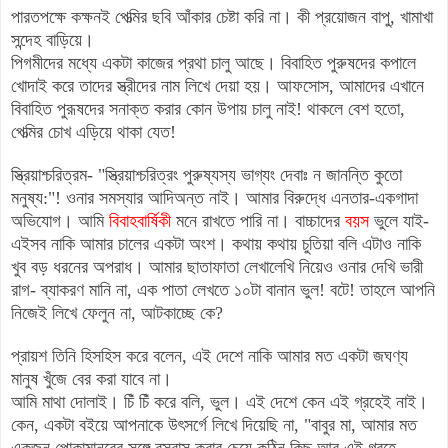
পারতপক্ষে কক্ষনই পেত্মির ছবি আঁকার চেষ্টা করি না
।
কী প্রয়োজন বাপু, খামাখা
সন্দেহ বাড়িয়ে
।
পিগমীদের মধ্যে একটা কাজের প্রথা চালু আছে। বিবাহিত পুরুষদের কপালে
খোদাই করে তাদের স্ত্রীদের নাম লিখে দেয়া হয়।
আফসোস, আমাদের এখানে
বিবাহিত পুরূষদের সনাক্ত করার কোন উপায় চালু নাই! থাকলে বেশ হতো,
পেত্মির চোখ এড়িয়ে থাকা যেত!
স্ত্রিয়াশ্চরিত্রম- "
স্ত্রিয়াশ্চরিত্রং পুরুষ্যস্য ভাগ্যং দেবাঃ ন জানন্তি কুতো
মনুষ্য:‍"!
ওনার সমস্যার আদিঅন্ত নাই
।
আমার বিরুদ্ধে এনতার-একগাদা
অভিযোগ
।
আমি
বিবাহবার্ষিকী
মনে রাখতে পারি না
।
বাচ্চাদের
বয়স
ভুলে যাই-
এইসব নাকি আমার চালের একটা অংশ
।
কথায় কথায় চুতিয়া বলি এটাও নাকি
খুব বড় ধরনের অপরাধ
। আমার ছাতাফাতা লেখালেখি নিয়েও ওনার দেখি ভারী
রাগ- ব্যাকরণ মানি না, এক পাতা লেখতে ১০টা বানান ভুল! বটে! তাহলে আপনি
নিজেই লিখে ফেলুন না, আটকাচ্ছে কে?
প্র
য়
শ
তিনি হিসহিস করে বলেন, এই দেশে নাকি আমার মত একটা জঘণ্য
মানুষ খুঁজে বের করা
যাবে না
।
আমি মাথা দোলাই
।
চিঁ চিঁ করে বলি, ভুল
।
এই দেশে
কেন
এই গ্রহে
ই
নাই
।
কেন, একটা বইয়ে আপনাকে উৎসর্গে ল
িখে দিয়েছি
না
, "বাবুর মা, আমার মত
একজন পোকামানবের সঙ্গে বসবাস করার চেয়ে কঠিন কিছু আর এই গ্রহে