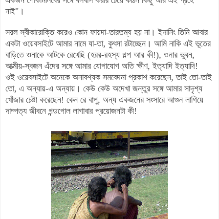
নাই
"।
সরল স্বীকারোক্তি করেও কোন ফায়দা-তারতম্য হয় না
।
ইদানিং তিনি আবার
একটা ওয়েবসাইটে আমার নামে যা-তা, কুৎসা রটাচ্ছেন
।
আমি নাকি এই ভূতের
বাড়িতে ওনাকে আটকে রেখেছি (হরর-রহস্য গল্প আর কী!), ও
নার ভুবন,
আত্মীয়-স্বজন এঁদের সঙ্গে আমার
যোগাযোগ অতি ক্ষীণ, ইত্যাদি ইত্যাদি!
ওই ওয়েবসাইটে অনেকে অনাবশ্যক সমবেদনা প্রকাশ করেছেন, তাই তো-তাই
তো, এ অন্যায়-এ অন্যায়। কেউ কেউ অদেখা জন্তুর সঙ্গে আমার সাদৃশ্য
খোঁজার চেষ্টা করেছেন! কেন রে বাপু,
অন্য একজনের সংসারে আগুন লাগিয়ে
দাম্পত্য জীবনে গন্ডগোল লাগাবার প্রয়োজনটা
কী!