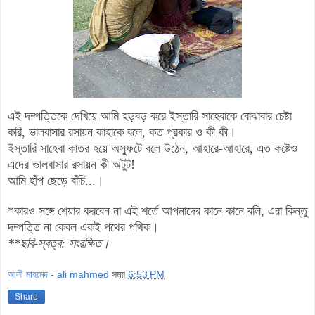
এই দম্পত্তিকে দেখিয়ে আমি হড়বড় করে ইস্তারি সাহেবাকে বোঝাবার চেষ্টা
করি, ভালবাসার রসায়ন কাহাকে বলে, কত প্রকার ও কী কী।
ইস্তারি সাহেবা কাতর হয়ে অস্ফুটে বলে উঠেন, আহারে-আহারে, এত কষ্টেও
এদের ভালবাসার রসায়ন কী অটুট!
আমি হাঁপ ছেড়ে বাঁচি...।
*কারও সঙ্গে শেয়ার করবেন না এই শর্তে
আপনাদের কানে কানে বলি, এরা কিন্তু
দম্পত্তি না কেবল একই পথের পথিক।
**
ছবি-স্বত্ব: সংরক্ষিত।
আলী মাহমেদ - ali mahmed
সময়
6:53 PM
Share