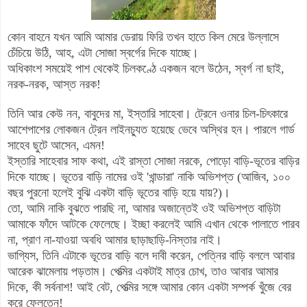
কোন বাহনে যখন আমি আমার ডেরায় ফিরি তখন হাতে কিল মেরে উল্লাসে
চেঁচিয়ে উঠি, আহ, এটা সোজা স্বর্গের দিকে যাচ্ছে
।
অধিকাংশ সময়েই পাশ থেকেই চিলকণ্ঠে একজন বলে উঠেন, স্বর্গ না ছাই,
নরক-নরক, আস্ত নরক!
তিনি আর কেউ নন, বাবুদের মা, ইস্তারি সাহেবা
।
ট্রেনে ওনার চিল-চিৎকারে
আশেপাশের লোকজন ট্রেন লাইনচ্যুত হয়েছে ভেবে অস্থির হন
।
পারলে গার্ড
সাহেব ছুটে আসেন, এমন!
ইস্তারি সাহেবার সাফ কথা, এই রাস্তা সোজা
নরকে,
পোড়ো বাড়ি-ভূতের বাড়ি
র
দিকে যাচ্ছে
।
ভূতের বাড়ি নামের ওই 'খান্ডারা' নাকি অভিশপ্ত (আজিব, ১০০
বছর পুরনো হলেই বুঝি একটা বাড়ি ভূতের বাড়ি হয়ে যায়?)
।
তো, আমি
নাকি
বুঝতে পারছি না, আমার অজান্তেই ওই অভিশপ্ত বাড়িটা
আমাকে ফাঁদে আটকে ফেলেছে
।
ইচ্ছা করলেই আমি এখান থেকে পালাতে পারব
না, প্রাণ না-যাওয়া অবধি আমার ছাড়াছাড়ি-নিস্তার নাই
।
ভাগ্যিস, তিনি
এটাকে
ভূতের বাড়ি বলে দাবী করেন, পেত্নির বাড়ি বললে আবার
আরেক ঝামেলায় পড়তাম
।
পেত্মির একটাই মাত্র চোখ, তাও আবার আমার
দিকে, কী সর্বনাশ!
আই বেট,
পেত্মির সঙ্গে
আমার কোন একটা সম্পর্ক খুঁ
জে বের
করে ফেলতেন!