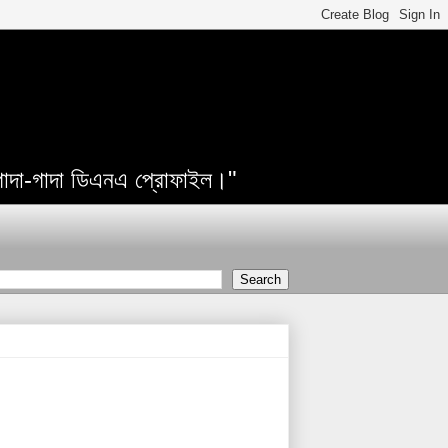
 গাদা-গাদা ডিএনএ প্রোফাইল।"