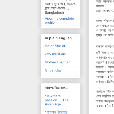
করার অধিকার আ
সবচেয়ে সুন্দর শহর, সবচেয়ে
করলেন।
সুন্দর গ্রাম যেখানে...,
এবার জেনারেল 
Bangladesh
View my complete
এরপর পত্রিকার
profile
ভোগ করতে হয়ে
'এ ঘটনার পর আ
দুবছর পর আমি 
In plain english
He or She or ...
সামরিক শাসক য
এটি ছিল এমন 
kitty must die
কবিখ্যাতি পাওয
Mother Elephant
প্রতিটি পত্রিক
জ্বালো'। বঙ্গ
Ghost-day
মোফাজ্জল করিম 
মোফাজ্জল করিম 
কবিসভায় তিনিও
আলাপচারিতা এবং...
'
কবিতার প্রতি ত
* A writers
'সেই অনুষ্ঠানে
passion..., The
তারপর বক্তৃতার
Asian Age
'এরপর কবিতাটি
* ইতিহাস ঐতিহ্যের