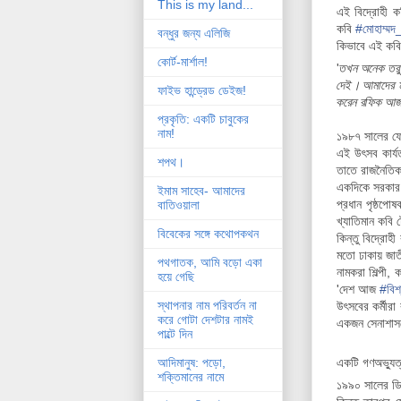
This is my land...
এই বিদ্রোহী ক
কবি
#
মোহাম্মদ
বন্ধুর জন্য এলিজি
কিভাবে এই কবিত
কোর্ট-মার্শাল!
'
তখন অনেক তরুণ
দেই। আমাদের ম
ফাইভ হান্ড্রেড ডেইজ!
করেন রফিক আজ
প্রকৃতি: একটি চাবুকের
নাম!
১৯৮৭ সালের ফেব
এই উৎসব কার্য
শপথ।
তাতে রাজনৈতিক
একদিকে সরকার 
ইমাম সাহেব- আমাদের
প্রধান পৃষ্ঠপ
বাতিওয়ালা
খ্যাতিমান কবি
বিবেকের সঙ্গে কথোপকথন
কিন্তু বিদ্রোহ
মতো ঢাকায় জা
পথগাতক, আমি বড়ো একা
নামকরা শিল্পী,
হয়ে গেছি
'দেশ আজ
#
বিশ
স্থাপনার নাম পরিবর্তন না
উৎসবের কর্মীরা
করে গোটা দেশটার নামই
একজন সেনাশাসকে
পাল্টে দিন
একটি গণঅভ্যুত
আদিমানুষ: পড়ো,
শক্তিমানের নামে
১৯৯০ সালের ডিস