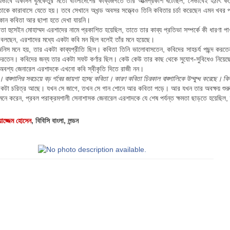
যেভাবে একদিন ধুমকেতুর মতো বাংলাদেশের কাব্যজগতে তার আত্মপ্রকাশ ঘটেছিল, সেভাবেই হঠাৎ করে
ে তাকে কারাবাসে যেতে হয়। তবে সেখানে অখন্ড অবসর সত্ত্বেও তিনি কবিতার চর্চা করেছেন এমন খবর প
োন কবিতা আর ছাপা হতে দেখা যায়নি।
তা হুসেইন মোহাম্মদ এরশাদের নামে প্রকাশিত হয়েছিল, তাতে তার কাব্য প্রতিভা সম্পর্কে কী ধারণা পাও
 বলছেন, এরশাদের মধ্যে একটা কবি মন ছিল বলেই তাঁর মনে হয়েছে।
নিস মনে হয়, তার একটা কাব্যপ্রীতি ছিল। কবিতা তিনি ভালোবাসতেন, কবিদের সাহচর্য পছন্দ ক
 করতেন। কবিদের জন্য তার একটা সফট কর্ণার ছিল। কেউ কেউ তার কাছ থেকে সুযোগ-সুবিধেও নিয়েছে
 অবশ্য জেনারেল এরশাদকে এখনো কবি স্বীকৃতি দিতে রাজী নন।
 বাঙ্গালির সবচেয়ে বড় গর্বের জায়গা হচ্ছে কবিতা। কারণ কবিতা চিরকাল বাঙ্গালিকে উদ্বুদ্ধ করেছে।
কটা চরিত্র আছে। যখন সে জাগে, তখন সে গান শোনে আর কবিতা পড়ে। আর যখন তার অবক্ষয় শুরু হ
মনে করেন, প্রবল পরাক্রমশালী সেনাশাসক জেনারেল এরশাদকে যে শেষ পর্যন্ত ক্ষমতা ছাড়তে হয়েছি
়াজ্জেম হোসেন
, বিবিসি বাংলা, লন্ডন