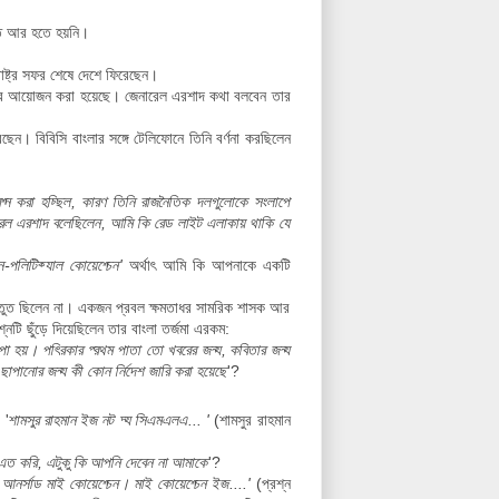
বত আর হতে হয়নি।
ষ্ট্র সফর শেষে দেশে ফিরেছেন।
নের আয়োজন করা হয়েছে। জেনারেল এরশাদ কথা বলবেন তার
েন। বিবিসি বাংলার সঙ্গে টেলিফোনে তিনি বর্ণনা করছিলেন
্রশ্ন করা হচ্ছিল, কারণ তিনি রাজনৈতিক দলগুলোকে সংলাপে
রেল এরশাদ বলেছিলেন, আমি কি রেড লাইট এলাকায় থাকি যে
লিটিক্যাল কোয়েশ্চেন'
অর্থাৎ আমি কি আপনাকে একটি
প্রস্তুত ছিলেন না। একজন প্রবল ক্ষমতাধর সামরিক শাসক আর
্নটি ছুঁড়ে দিয়েছিলেন তার বাংলা তর্জমা এরকম:
য়। পত্রিকার প্রথম পাতা তো খবরের জন্য, কবিতার জন্য
ছাপানোর জন্য কী কোন নির্দেশ জারি করা হয়েছে
'?
 '
শামসুর রাহমান ইজ নট দ্য সিএমএলএ... '
(শামসুর রাহমান
 এত করি, এটুকু কি আপনি দেবেন না আমাকে
'?
আনসার্ড মাই কোয়েশ্চেন। মাই কোয়েশ্চেন ইজ....'
(প্রশ্ন