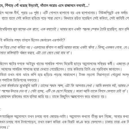
ে, পিঁপড়ে গোঁ ধরেছে উড়বেই, দাঁতাল শুয়োর এসে রাজাসনে বসবেই...'
িল অনেক দীর্ঘ, প্রায় ১৬ পৃষ্ঠা। এটি গোপনে ছাপানো হয় এক ছাপাখানায়। নিউজপ্রিন্টে এক ফর্ম
। হাতে হাতে সেই কবিতা ছড়িয়ে পড়ে সারা দেশে।
কিভাবে রচিত হয়েছিল সেই কবিতা, সেই কাহিনী শ
িখেছিলাম জুন মাসের এক রাতে, এক বসাতেই। আমার মনে একটা প্রচন্ড ক্ষোভ তৈরি হয়েছিল, মনে হ
এই কবিতার লক্ষ্য তাহলে ছিলেন জেনারেল এরশাদই?
দকে নিয়ে লেখা কবিতা নয়। এরশাদের মার্শাল ল জারি আমার কাছে একটা ঘটনা। কিন্তু একজন লোক, যে 
তে কবিখ্যাতি অর্জন করবে, এটা তো মেনে নেয়া যায় না
'।
 ছিলেন ষাটের দশকে আইয়ুব খানের সামরিক শাসন বিরোধী ছাত্র আন্দোলনের সক্রিয় কর্মী। এজন্য
ি আমলের সামরিক শাসনের ছায়া দেখতে পেয়েছিলেন। তার কবিতায় তিনি এর প্রতিবাদ জানালেন।
কবিতা তখন নানা ভাবে কপি হয়ে ছড়িয়ে পড়ছে সারাদেশে। টনক নড়লো নিরাপত্তা গোয়েন্দা স
বম পদাতিক ডিভিশনের দফতরে।
সেনা কর্মকর্তার মুখোমুখি আমি। তাদের প্রথম প্রশ্ন, এটা কি আপনার লেখা। আমি বললাম হ্যাঁ, আমার
া প্রশ্নের উত্তর দেব না। সেটা হচ্ছে, এটি কে ছেপে দিয়েছে। কারণ আমি তাকে বিপদে ফেলতে চাই না'
।
মোহাম্মদ রফিকের নামে হুলিয়া জারি হয়। তাকে কিছুদিন আত্মগোপন করে থাকতে হয়।
:
গণতান্ত্রিক আন্দোলনে তখন চলছে নানা জোয়ার-ভাটা। আন্দোলন কখনো তীব্র রূপ নিচ্ছে, আবার কখ
 যখন চলছে নানা টানাপোড়েন, তখন তরুণ কবিরা এক বিরাট কাণ্ড করে ফেললেন। ঢাকায় তারা এক 
 উৎসব।'