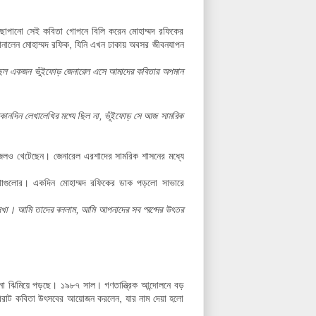
ায় ছাপানো সেই কবিতা গোপনে বিলি করেন মোহাম্মদ রফিকের
োনালেন মোহাম্মদ রফিক, যিনি এখন ঢাকায় অবসর জীবনযাপন
চ্ছিল একজন ভুঁইফোড় জেনারেল এসে আমাদের কবিতার অপমান
কোনদিন লেখালেখির মধ্যে ছিল না, ভূঁইফোড় সে আজ সামরিক
ে জেলও খেটেছেন। জেনারেল এরশাদের সামরিক শাসনের মধ্যে
ংস্থাগুলোর। একদিন মোহাম্মদ রফিকের ডাক পড়লো সাভারে
 লেখা। আমি তাদের বললাম, আমি আপনাদের সব প্রশ্নের উত্তর
নো ঝিমিয়ে পড়ছে।
১৯৮৭ সাল। গণতান্ত্রিক আন্দোলনে বড়
বিরাট কবিতা উৎসবের আয়োজন করলেন, যার নাম দেয়া হলো