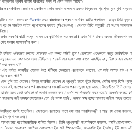
পত্রিকার প্রথম পাতায় ছাপানোর জন্য কী কোন নির্দেশ আছে'?
নামলে সেনাশাসক জেনারেল এরশাদকে কোন সংবাদ সম্মেলনে এরকম বিব্রতকর প্রশ্নের মুখোমুখি সম্ভ
্টোবর মাস। জেনারেল
#
এরশাদ
তখন বাংলাদেশের প্রধান সামরিক আইন প্রশাসক। মাত্র তিনি যুক্তরা
ন প্রধান সামরিক আইন প্রশাসকের দফতর (
সিএমএলএ
)। সেখানে রীতি অনুযায়ী এই সংবাদ সম্মেল
 নিয়ে।
ন তখন সরকারি বার্তা সংস্থা বাসস এর কূটনৈতিক সংবাদদাতা। এখন তিনি ঢাকায় অবসর জীবনযাপন করছ
েই সংবাদ সম্মেলনটির কথা।
টি হচ্ছিল পার্লামেন্ট ভবনের দোতলায় এক নম্বর কমিটি রুমে। জেনারেল এরশাদকে প্রচুর রাজনৈতিক প
্তু কোন দল তার ডাকে সাড়া দিচ্ছিল না। কেউ তার সঙ্গে কথা বলতে আসছিল না। বিরক্ত হয়ে জেনা
উ কথা বলবে না?
'
র এই পর্যায়ে জাহাঙ্গীর হোসেন উঠে দাঁড়িয়ে জেনারেল এরশাদকে বললেন, '
মে আই আস্ক ইউ এ নন-প
শ্ন করতে পারি?
বেশ খুশি হয়ে গেলেন। কিন্তু জাহাঙ্গীর হোসেন যে প্রশ্নটি তাকে ছুঁড়ে দিলেন, সেটির জন্য তিনি 
মধ্যে এই প্রশ্নোত্তর পর্ব বাংলাদেশের সাংবাদিকতায় প্রবাদতুল্য হয়ে আছে।
ইংরেজীতে তিনি যে প্রশ
 আসার আগে কেউ জানতো না আপনি একজন কবি। এখন সব পত্রিকার প্রথম পাতায় আপনার কবিতা ছাপা হ
 প্রধানতম কবি শামসুর রাহমানেরও তো এই ভাগ্য হয়নি। আমার প্রশ্ন হচ্ছে আপনার কবিতা প্রথম পাতায় 
 উপস্থিত সবাই হতচকিত। জেনারেল এরশাদের পাশে বসা তার পররাষ্ট্রমন্ত্রী এ আর এস দোহা বললেন,
 আইন প্রশাসক নন)।
বশ্য তার পররাষ্ট্রমন্ত্রীকে থামিয়ে দিলেন। তিনি প্রশ্নকারী সাংবাদিককে বললেন, '
আমি দেশের জন্য
ম, '
ওয়েল জেনারেল, আস্কিং কোয়েশ্চেন ইজ মাই প্রিরোগেটিভ, আনসারিং ইজ ইয়োর্স। ইউ হ্যাভ নট 