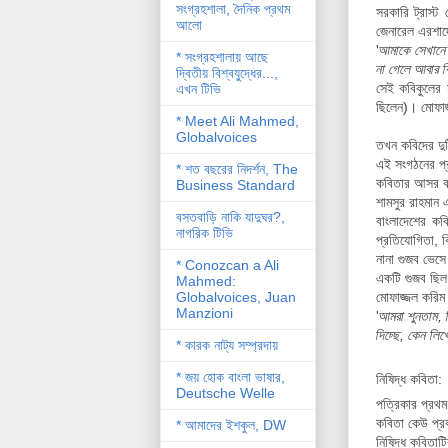
সংগ্রহশালা, দৈনিক প্রথম
সরকারি ট্রাস্
আলো
জেনারেল এরশা
'
আমাকে সেখানে ন
* সংগ্রহশালায় আছে
না গেলে আবার ক
দ্বিতীয় বিশ্বযু্দ্ধের...,
সেই কবিকুলের 
এখন টিভি
ছিলেন)।
মোফাজ
* Meet Ali Mahmed,
Globalvoices
তখন কবিদের দু
এই সংগঠনের প্র
* শত বছরের নিদর্শন, The
কবিতার আসর ব
Business Standard
শামসুর রাহমান
বসতবাড়ি নাকি যাদুঘর?,
বাংলাদেশের কবি
নাগরিক টিভি
প্রতিযোগিতা, ক
নানা গুজব ভেসে 
* Conozcan a Ali
একটি গুজব ছিল
Mahmed:
Globalvoices, Juan
মোফাজ্জল করিম
Manzioni
'
আমরা শুনতাম, 
দিচ্ছে, কেন লিখ
* কারক নাট্য সম্প্রদায়
* জয় হোক বাংলা ভাষার,
নিষিদ্ধ কবিতা:
Deutsche Welle
পত্রিকার প্রথ
কবিতা কেউ প্রক
* আমাদের ইশকুল, DW
নিষিদ্ধ কবিতাট