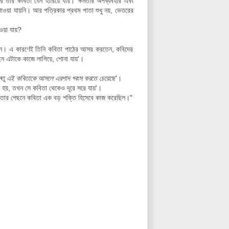
 তার কবিতা যেন হারিয়ে যায়। ক্ষমতার অপব্যবহার এবং
াওয়া যায়নি। আর পত্রিকার প্রথম পাতা শুধু নয়, ভেতরের
য়া যায়?
রতেন। এ কারণেই তিনি কবিতা পাঠের আসর করতেন, কবিদের
ন এটাকে কাজে লাগিয়ে, শোনা যায়'।
 কিন্তু এই কবিতাকে আসলে এরশাদ ধ্বংস করতে চেয়েছে
'।
য়, তখন সে কবিতা থেকেও দূরে সরে যায়'।
ল, তার পেছনে কবিতা এক বড় শক্তি হিসেবে কাজ করেছিল।"