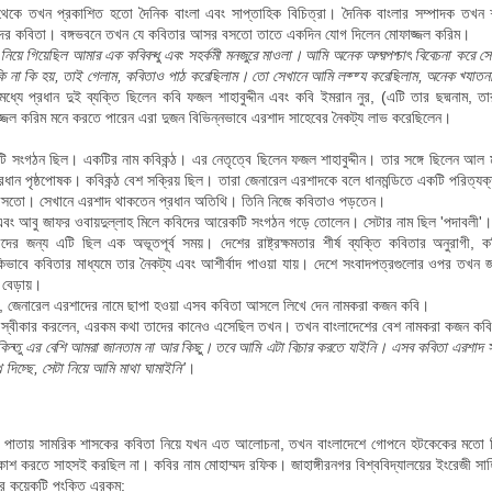
ট থেকে তখন প্রকাশিত হতো দৈনিক বাংলা এবং সাপ্তাহিক বিচিত্রা। দৈনিক বাংলার সম্পাদক তখন
দের কবিতা।
বঙ্গভবনে তখন যে কবিতার আসর বসতো তাতে একদিন যোগ দিলেন মোফাজ্জল করিম।
িয়ে গিয়েছিল আমার এক কবিবন্ধু এবং সহকর্মী মনজুরে মাওলা। আমি অনেক অগ্রপশ্চাৎ বিবেচনা করে সেখা
ি না কি হয়, তাই গেলাম, কবিতাও পাঠ করেছিলাম। তো সেখানে আমি লক্ষ্য করেছিলাম, অনেক খ্যাতনা
মধ্যে প্রধান দুই ব্যক্তি ছিলেন কবি ফজল শাহাবুদ্দীন এবং কবি ইমরান নুর, (এটি তার ছদ্মনা
্জল করিম মনে করতে পারেন এরা দুজন বিভিন্নভাবে এরশাদ সাহেবের নৈকট্য লাভ করেছিলেন।
টি সংগঠন ছিল। একটির নাম কবিকন্ঠ। এর নেতৃত্বে ছিলেন ফজল শাহাবুদ্দীন। তার সঙ্গে ছিলেন আ
ধান পৃষ্ঠপোষক। কবিকন্ঠ বেশ সক্রিয় ছিল। তারা জেনারেল এরশাদকে বলে ধানমন্ডিতে একটি পরিত্যক্
সতো। সেখানে এরশাদ থাকতেন প্রধান অতিথি। তিনি নিজে কবিতাও পড়তেন।
 এবং আবু জাফর ওবায়দুল্লাহ মিলে কবিদের আরেকটি সংগঠন গড়ে তোলেন। সেটার নাম ছিল 'পদাবলী
দের জন্য এটি ছিল এক অভূতপূর্ব সময়। দেশের রাষ্ট্রক্ষমতার শীর্ষ ব্যক্তি কবিতার অনুরাগী,
িভাবে কবিতার মাধ্যমে তার নৈকট্য এবং আশীর্বাদ পাওয়া যায়।
দেশে সংবাদপত্রগুলোর ওপর তখন জার
বেড়ায়।
, জেনারেল এরশাদের নামে ছাপা হওয়া এসব কবিতা আসলে লিখে দেন নামকরা কজন কবি।
 স্বীকার করলেন, এরকম কথা তাদের কানেও এসেছিল তখন। তখন বাংলাদেশের বেশ নামকরা কজন কবির
কিন্তু এর বেশি আমরা জানতাম না আর কিছু। তবে আমি এটা বিচার করতে যাইনি। এসব কবিতা এরশাদ স
ে দিচ্ছে, সেটা নিয়ে আমি মাথা ঘামাইনি'
।
ম পাতায় সামরিক শাসকের কবিতা নিয়ে যখন এত আলোচনা, তখন বাংলাদেশে গোপনে হটকেকের মতো ব
াশ করতে সাহসই করছিল না। কবির নাম মোহাম্মদ রফিক। জাহাঙ্গীরনগর বিশ্ববিদ্যালয়ের ইংরেজী সাহ
ির কয়েকটি পংক্তি এরকম: