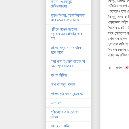
কিন্তু তারপর 
লাইফ- এচিভমেন্ট-
দুর্নীতির কারণ
সেক্রিফাইস!
পাতাতেও তার ক
জুইশ-শিশুরা, আগামিকালের
কিন্তু যেসব কবি
একেকজন চলমান দানব
মোফাজ্জল করিম
'আমার একটা জি
এন্টিকে রঙের প্রলেপ
সঙ্গে মেলামেশা
চড়াবার মত বোকামি আর
নাই
মোহাম্মদ রফিক
'
সে তো কবি নয়।
তাঁদের সন্তান যেন থাকে
'আমার দেশের এ
দুধে ভাতে।
মোহাম্মদ রফিক 
যারা ভাল ইংরাজি জানেন না
তারা শূলে চড়বেন
ঋণ: লেখক:
মোয
স্বপ্ন বিক্রি
লাশ-বানিজ্য-পদক!
কালের কন্ঠ বনাম মুড়ির ঘন্ট
অসভ্যতা
মুক্তিযুদ্ধ এবং গোলাম
আযম
কাবাব মে হাড্ডি