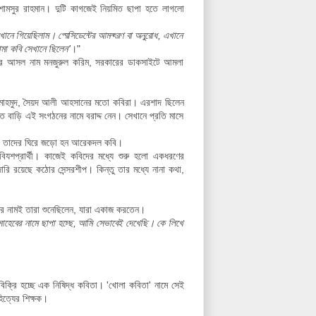
 শামসুর রাহমান। দুটি কাগজেই নিয়মিত ছাপা হতে লাগলো
নে গিয়েছিলাম। প্রেসিডেন্টের আমন্ত্রণ বা অনুরোধ, এখানে
মা কবি সেখানে ছিলেন'
।"
ম, তার আসল নাম মনজুরুল করিম, সরকারের ডাকসাইটে আমলা
ল মাহমুদ, সৈয়দ আলী আহসানের মতো কবিরা। এরশাদ ছিলেন
ত বাড়ি এই সংগঠনের নামে বরাদ্দ নেন। সেখানে প্রতি মাসে
'। তাদের ঘিরে জড়ো হন আরেকদল কবি।
 কবিযশপ্রার্থী। কাজেই কবিদের মধ্যে শুরু হলো একধরণের
ি রয়েছে কঠোর সেন্সরশীপ। কিন্তু তার মধ্যে নানা কথা,
 নামই তারা শুনেছিলেন, যারা একাজ করতেন।
াহেবের নামে ছাপা হচ্ছে, আমি সেভাবেই দেখেছি। কে লিখে
িক্রি হচ্ছে এক নিষিদ্ধ কবিতা।
'খোলা কবিতা' নামে সেই
িত্যের শিক্ষক।