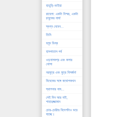
হাতুড়ি-ভাইয়া
রাহেলা: একটা বিস্ময়, একটা
চাবুকের নাম!
স্বপ্ন নেবেন...
তিনি
হলুদ ডিম্ব
হাসপাতাল পর্ব
ওড়নাসমগ্র এবং কলার
খোসা
নরমূত্র এবং মুত্র বিসর্জন!
বিবেকের সঙ্গে কথোপকথন
স্থাপনার নাম...
সেই দিন আর নাই,
শাহাদুজ্জামান
চোর-চোট্টায় বিদেশটাও ভরে
যাচ্ছে।