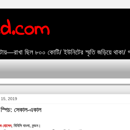
ed.com
যেটায়—রাখা ছিল ৮০০ কোটি/ ইউনিটের স্মৃতি জড়িয়ে থাকা/
 15, 2019
স্পিচ: সেকাল-একাল
েম হোসেন
, বিবিসি বাংলা, লন্ডন।