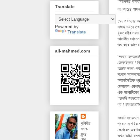
'"আপনার কবিতা 
Translate
নয় বছরের শাস
১৯৮৩ সালের অক
Powered by
সংসদ ভবনে তখ
Translate
যুক্তরাষ্ট্র সফর
জাহাঙ্গীর হোসে
৩৬ বছর আগের স
ali-mahmed.com
'
সংবাদ সম্মেলন
ডেকেছিলেন। কিন
আমার সঙ্গে কে
সংবাদ সম্মেলনে
অরাজনৈতিক প্র
জেনারেল এরশাদ 
এক সাংবাদিকের 
'
আপনি ক্ষমতায়
নয়। বাংলাদেশের
সংবাদ সম্মেলনে
পৃথিবীর
প্রধান সামরিক
সবচে
জেনারেল এরশাদ অ
সুন্দর
তখন আমি বললা
দেশ,