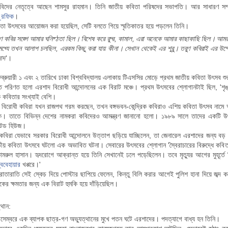
বিদের নেতৃত্বে আছেন শামসুর রাহমান। তিনি জাতীয় কবিতা পরিষদের সভাপতি। আর সাধারণ সম্পা
_রফিক
।
া উৎসবের আয়োজন করা হয়েছিল, সেটি বলতে গিয়ে স্মৃতিকাতর হয়ে পড়লেন তিনি।
 কবির সঙ্গে আমার ঘনিষ্ঠতা ছিল। বিশেষ করে রুদ্র, কামাল, এরা অনেকে আমার কাছাকাছি ছিল। আমরা 
ধ্যে তখন আলাপ চলছিল, এরকম কিছু করা যায় কীনা। সেখান থেকেই এর শুরু। তরুণ কবিরাই এর উদ্য
াদ
'।
্রুয়ারী ১ এবং ২ তারিখে ঢাকা বিশ্ববিদ্যালয় এলাকায় টিএসসির মোড়ে প্রথম জাতীয় কবিতা উৎসব 
ত পরিণত হলো এরশাদ বিরোধী আন্দোলনের এক বিরাট মঞ্চে। প্রথম উৎসবের শ্লোগানটাই ছিল, 'শৃঙ
 কবিতার সংখ্যাই বেশি।
বিরোধী কবিরা যখন রাজপথ গরম করছেন, তখন বঙ্গভবন-কেন্দ্রিক কবিরাও এশিয় কবিতা উৎসব নাম
োষক। তাতে বিভিন্ন দেশের নামকরা কবিদেরও আমন্ত্রণ জানানো হলো। ১৯৮৯ সালে তাদের একটি উৎস
 টেড হিউজ।
ী কবিরা যেভাবে সরকার বিরোধী আন্দোলনে উত্তাপ ছড়িয়ে যাচ্ছিলেন, তা জেনারেল এরশাদের জন্য বড়
তীয় কবিতা উৎসবে ঘটলো এক অভাবিত ঘটনা। সেবারের উৎসবের শ্লোগান 'স্বৈরাচারের বিরুদ্ধে কবি
 কামরুল হাসান। হৃদরোগে আক্রান্ত হয়ে তিনি সেখানেই ঢলে পড়েছিলেন। তবে মৃত্যুর আগের মুহূর্ত
্ববেহায়ার
খপ্পরে।'
 রাতারাতি সেই স্কেচ দিয়ে পোস্টার ছাপিয়ে ফেলেন, কিন্তু বিলি করার আগেই পুলিশ হানা দিয়ে জব
র ক্ষমতার জন্য এক বিরাট হুমকি হয়ে দাঁড়িয়েছিল।
্থান:
েম্বরে এক ব্যাপক ছাত্র-গণ অভ্যুত্থানের মুখে পতন ঘটে এরশাদের। পদত্যাগে বাধ্য হন তিনি।