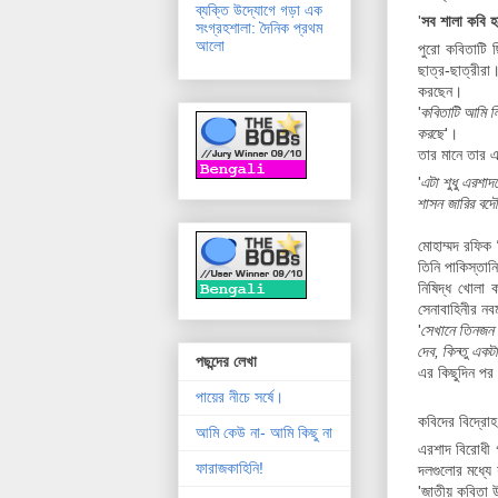
ব্যক্তি উদ্যোগে গড়া এক
'
সব শালা কবি হব
সংগ্রহশালা: দৈনিক প্রথম
আলো
পুরো কবিতাটি ছ
ছাত্র-ছাত্রীরা
করছেন।
'
কবিতাটি আমি ল
করছে
'।
তার মানে তার 
'
এটা শুধু এরশা
শাসন জারির বদৌল
মোহাম্মদ রফিক
তিনি পাকিস্তান
নিষিদ্ধ খোলা 
সেনাবাহিনীর ন
'
সেখানে তিনজন 
দেব, কিন্তু একট
পছন্দের লেখা
এর কিছুদিন পর 
পায়ের নীচে সর্ষে।
কবিদের বিদ্রোহ
আমি কেউ না- আমি কিছু না
এরশাদ বিরোধী 
ফারাজকাহিনি!
দলগুলোর মধ্যে
'জাতীয় কবিতা