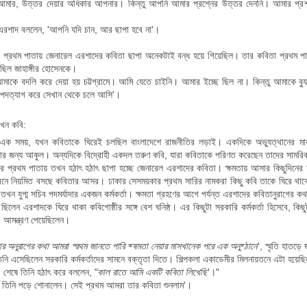
মার, উত্তর দেয়ার অধিকার আপনার। কিন্তু আপনি আমার প্রশ্নের উত্তর দেননি। আমার প্রশ্
এরশাদ বললেন, 'আপনি যদি চান, আর ছাপা হবে না'।
 প্রথম পাতায় জেনারেল এরশাদের কবিতা ছাপা অনেকটাই বন্ধ হয়ে গিয়েছিল। তার কবিতা প্রথম প
ছিল জাহাঙ্গীর হোসেনকে।
মাকে বদলি করে দেয়া হয় চট্টগ্রামে। আমি যেতে চাইনি। আমার ইচ্ছে ছিল না। কিন্তু আমাকে ব্
পদত্যাগ করে সেখান থেকে চলে আসি'।
খন কবি:
এক সময়, যখন কবিতাকে ঘিরেই চলছিল বাংলাদেশে রাজনীতির লড়াই।
একদিকে অভ্যুত্থানের মা
়ার জন্য আকুল। অন্যদিকে বিদ্রোহী একদল তরুণ কবি, যারা কবিতাকে পরিণত করেছেন তাদের সামরিক 
ার প্রথম পাতায় তখন হঠাৎ হঠাৎ ছাপা হচ্ছে জেনারেল এরশাদের কবিতা। ক্ষমতায় আসার কিছুদিনের ম
ভবনে নিয়মিত বসছে কবিতার আসর। ঢাকার সেসময়কার প্রথম সারির নামকরা কিছু কবি তাকে ঘিরে থাক
তখন যুগ্ম সচিব পদমর্যাদার একজন কর্মকর্তা। ক্ষমতা গ্রহণের আগে পর্যন্ত এরশাদের কবিতানুরাগের 
ছিলেন এরশাদকে ঘিরে থাকা কবিগোষ্ঠীর সঙ্গে বেশ ঘনিষ্ঠ। এর কিছুটা সরকারি কর্মকর্তা হিসেবে, কিছ
 আমন্ত্রণ পেয়েছিলেন।
ার অনুরাগের কথা আমরা প্রথম জানতে পারি ক্ষমতা নেয়ার মাসখানেক পরে এক অনুষ্ঠানে
', স্মৃতি হাতড়
 তিনি এসেছিলেন সরকারি কর্মকর্তাদের সামনে বক্তৃতা দিতে। শিল্পকলা একাডেমীর মিলনায়তনে এটা হ
 শেষে তিনি হঠাৎ করে বললেন, "
কাল রাতে আমি একটি কবিতা লিখেছি
'।"
 তিনি পড়ে শোনালেন। সেই প্রথম আমরা তার কবিতা শুনলাম'।