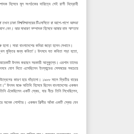
দক হিসেবে মূল সংগঠকের দায়িত্বে সেই রাগী বিদ্রোহী
তখন ঢাকা বিশ্ববিদ্যালয়ের টিএসসিতে বা আশে-পাশে আড্ডা
োগ নেন। আর সাধারণ সম্পাদক হিসেবে আমার নাম প্রস্তাব
শুরু হলো। সারা বাংলাদেশের কবিরা জড়ো হলেন সেখানে।
্খল মুক্তির জন্য কবিতা'। উৎসবে যত কবিতা পড়া হতো,
ে আরেকটি উৎসব করছেন সরকারী আনুকুল্যে। এরশাদ তাদের
বে যোগ দিতে এসেছিলেন ইংল্যান্ডের সেসময়ের সবচেয়ে
 উদ্বেগের কারণ হয়ে দাঁড়ালো।
১৯৮৮ সালে দ্বিতীয় বারের
তা।" উৎসব মঞ্চে অতিথি হিসেবে ছিলেন বাংলাদেশের একজন
ে তিনি এঁকেছিলেন একটি স্কেচ, যার নীচে তিনি লিখেছিলেন,
্দ করে অনেক পোস্টার। একজন শিল্পীর আঁকা একটি স্কেচ যেন