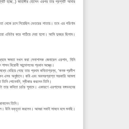
নটি হচ্ছে..)
জাহাঙ্গীর হোসেন এরপর তার প্রশ্নটি আবার
াতা থেকে চলে গিয়েছিল ভেতরের পাতায়। তবে এর পরিণাম
যুরো এডিটর করে পাঠিয়ে দেয়া হলো। আমি দুবছর ছিলাম।
ধ্যমে ক্ষমতা দখল করা সেনাশাসক জেনারেল এরশাদ, যিনি
শাসন বিরোধী আন্দোলনের প্রধান অস্ত্রে।
ধ্যে বেরিয়ে গেছে তার প্রথম কবিতাগ্রন্থ, 'কনক প্রদীপ
েন এসব অনুষ্ঠানে।
কবি এবং অবসরপ্রাপ্ত সরকারি আমলা
কথা তিনি শোনেননি, স্বীকার করলেন তিনি।
ুটা তার কবিতা চর্চার সুবাদে। একারণে এরশাদের বঙ্গভবনের
ে জানালেন তিনি।
য়েছিল। উনি বক্তৃতা করলেন। আমরা সবাই সামনে বসে শুনছি।