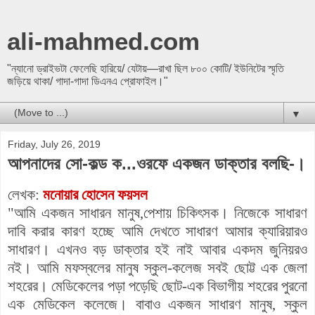
ali-mahmed.com
"ন্যানো ড্রাইভটা ফেলেছি হারিয়ে/ যেটায়—রাখা ছিল ৮০০ কোটি/ ইউনিটের স্মৃতি
জড়িয়ে থাকা/ গাদা-গাদা ডিএনএ প্রোফাইল।"
▼
Friday, July 26, 2019
আপনাদের সো-কল্ড ক...ওরফে একজন ডাক্তার বলছি-।
লেখক:
মনোয়ার হোসেন ফয়সল
"আমি একজন সাধারন মানুষ,পেশায় চিকিৎসক। নিজেকে সাধারণ
দাবি করার কারণ হচ্ছে আমি দেখতে সাধারণ আমার ক্যারিয়ারও
সাধারণ। এখনও বড় ডাক্তার হই নাই আবার একদম জুনিয়রও
নই।
আমি মফস্বলের মানুষ স্কুল-কলেজ সবই ছোট্ট এক জেলা
শহরের। মেডিকেলের পড়া পড়েছি ছোট-এক বিভাগীয় শহরের পুরনো
এক মেডিকেল কলেজে। বাবাও একজন সাধারণ মানুষ, স্কুল