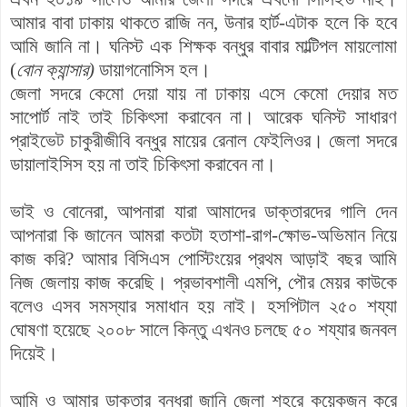
আমার বাবা ঢাকায় থাকতে রাজি নন, উনার হার্ট-এটাক হলে কি হবে
আমি জানি না। ঘনিস্ট এক শিক্ষক বন্ধুর বাবার মাল্টিপল মায়লোমা
(
বোন ক্যান্সার)
ডায়াগনোসিস হল।
জেলা সদরে কেমো দেয়া যায় না ঢাকায় এসে কেমো দেয়ার মত
সাপোর্ট নাই তাই চিকিৎসা করাবেন না। আরেক ঘনিস্ট সাধারণ
প্রাইভেট চাকুরীজীবি বন্ধুর মায়ের রেনাল ফেইলিওর। জেলা সদরে
ডায়ালাইসিস হয় না তাই চিকিৎসা করাবেন না।
ভাই ও বোনেরা, আপনারা যারা আমাদের ডাক্তারদের গালি দেন
আপনারা কি জানেন আমরা কতটা হতাশা-রাগ-ক্ষোভ-অভিমান নিয়ে
কাজ করি? আমার বিসিএস পোস্টিংয়ের প্রথম আড়াই বছর আমি
নিজ জেলায় কাজ করেছি। প্রভাবশালী এমপি, পৌর মেয়র কাউকে
বলেও এসব সমস্যার সমাধান হয় নাই। হসপিটাল ২৫০ শয্যা
ঘোষণা হয়েছে ২০০৮ সালে কিন্তু এখনও চলছে ৫০ শয্যার জনবল
দিয়েই।
আমি ও আমার ডাক্তার বন্ধুরা জানি জেলা শহরে কয়েকজন করে