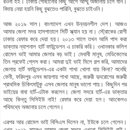
রওনা হই। ঢাকায় পৌছানোর কিছু আগে আম্মু অজানায় চলে যান।
বিদায় নেয়া হয়নি কিছু বুঝতেও পারিনি, বুঝতে চাইওনি।
আজ ২০১৯ সাল। বাংলাদেশ এখন উন্নয়নশীল দেশ। আজও
আমার জেলা সদর হাসপাতালে সিটি স্ক্যান হয় না। স্ট্রোকের রোগী
ঢাকায় রেফার করে দেয়া হয়। ২০১৩ সালে তখন আমি পাস করা
ডাক্তার ন্যাশনাল হার্ট ফাউন্ডেশন এ চাকরি করি। ওখানকার কলিগ
রোমেল ভাই আমার জেলার বড় ভাই। মেধাবী মানুষ, মেডিকেলের
তিন প্রফেই প্লেস করা। আমরা দুই ভাই মিলে গল্প করি, আমাদের
জেলায় হার্ট ফাউন্ডেশন-এর একটা শাখা খোলা যায় কিনা? শুনেছি
ফেনী, ফরিদপুর এসব জায়গায় শাখা আছে, জরুরী হৃদরোগের জরুরী
প্রাথমিক চিকিৎসাটুকু এসব জেলার মানুষ ভালো পায়। কিছুদিন পর
ভাইয়ের বাবা হার্ট-এটাক করলেন। জেলা সদরে হার্ট-এর ডাক্তার
আছে কিন্তু সিসিইউ নাই! রেফার করে দেয়া হল। আংকেলও
পথিমধ্যে অজানায় চলে গেলেন।
এরপর আর রোমেল ভাই বিসিএস দিলেন না, ইউকে চলে গেলেন।
এখন ২০১৯ সালেও আমার জেলা সদরে এখনো সিসিইউ নাই।