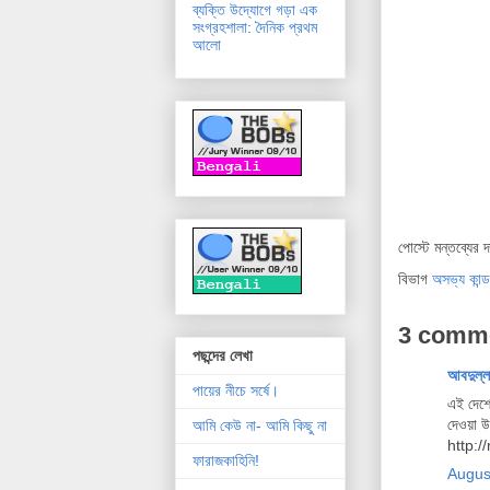
ব্যক্তি উদ্যোগে গড়া এক
সংগ্রহশালা: দৈনিক প্রথম
আলো
পোস্টে মন্তব্যের 
বিভাগ
অসভ্য কান্ড
3 comm
পছন্দের লেখা
আবদুল্
পায়ের নীচে সর্ষে।
এই দেশে
দেওয়া 
আমি কেউ না- আমি কিছু না
http:
ফারাজকাহিনি!
Augus