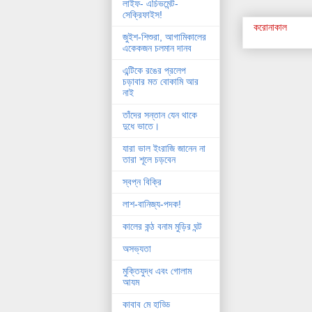
লাইফ- এচিভমেন্ট-
সেক্রিফাইস!
করোনাকাল
জুইশ-শিশুরা, আগামিকালের
একেকজন চলমান দানব
এন্টিকে রঙের প্রলেপ
চড়াবার মত বোকামি আর
নাই
তাঁদের সন্তান যেন থাকে
দুধে ভাতে।
যারা ভাল ইংরাজি জানেন না
তারা শূলে চড়বেন
স্বপ্ন বিক্রি
লাশ-বানিজ্য-পদক!
কালের কন্ঠ বনাম মুড়ির ঘন্ট
অসভ্যতা
মুক্তিযুদ্ধ এবং গোলাম
আযম
কাবাব মে হাড্ডি