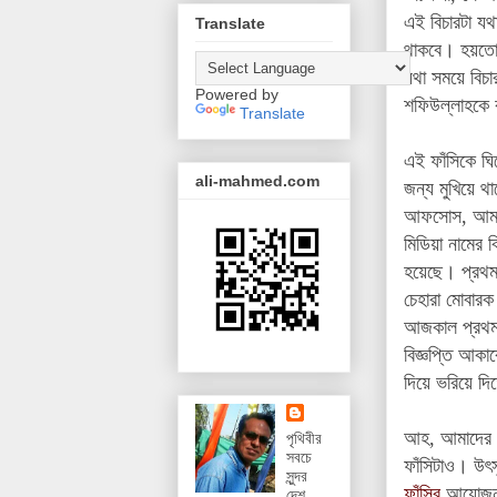
এই বিচারটা য
Translate
থাকবে। হয়তো 
যথা সময়ে বিচা
Powered by
শফিউল্লাহকে ক
Translate
এই ফাঁসিকে ঘি
ali-mahmed.com
জন্য মুখিয়ে থ
আফসোস, আমাদে
মিডিয়া নামের
হয়েছে। প্রথম
চেহারা মোবারক 
আজকাল প্রথম 
বিজ্ঞপ্তি আকা
দিয়ে ভরিয়ে দি
আহ, আমাদের উ
পৃথিবীর
সবচে
ফাঁসিটাও।
উৎস
সুন্দর
ফাঁসির
আয়োজন 
দেশ,