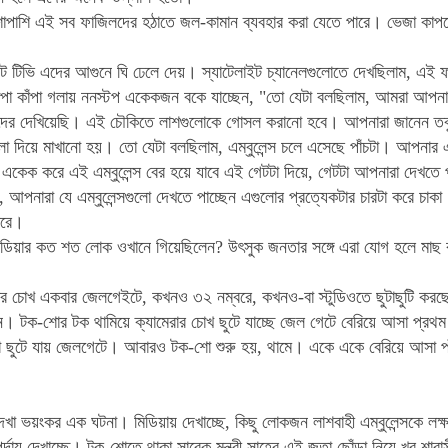
পাশাপাশি এই সব ফাজিলদের হঠাতে জল-কামান ব্যবহার করা যেতে পারে। ভেজা কাপড়
ট টিভি এদের আগুনে ঘি ঢেলে দেয়। স্যাটেলাইট চ্যানেলগুলোতে দেখছিলাম, এই ফা
কাঁপা কাঁপা গলায় ননস্টপ একেকজন বকে যাচ্ছেন, "তো যেটা বলছিলাম, আমরা আপন
র দেখিয়েছি। এই চৌকিতে লাশগুলোকে গোসল করানো হবে। আপনারা জানেন তবুও 
া দিয়ে মাখানো হয়। তো যেটা বলছিলাম, এম্বুলেন্স চলে এসেছে পাঁচটা। আপনার এম্
 একেক করে এই এম্বুলেন্স বের হয়ে যাবে এই গেটটা দিয়ে, গেটটা আপনারা দেখতে 
ি, আপনারা যে এম্বুলেন্সগুলো দেখতে পাচ্ছেন এগুলোর প্রত্যেকটার চারটা করে চ
ঘোরে।
িডিয়ার কত শত লোক ওখানে গিয়েছিলেন? উৎসুক জনতার সঙ্গে এরা যোগ হলে মাছ 
ার চোখ একবার জেলগেইটে, কখনও ৩২ নম্বরে, কখনও-বা স্টুডিওতে ছুটাছুটি করছ
ন। টক-শোর টক থামিয়ে ক্যামেরার চোখ ছুটে যাচ্ছে জেল গেটে বেরিয়ে আসা প্রথম
েরা ছুটে যায় জেলগেটে। আবারও টক-শো শুরু হয়, থামে। একে একে বেরিয়ে আসা
প
া ভয়ংকর এক ঘটনা। মিডিয়ায় দেখাচ্ছে, কিছু লোকজন লাশবাহী এম্বুলেন্সকে লক্
র্দায় দেখাচ্ছে। টক-শোতে থাকা সাবেক মন্ত্রী সাহেব এই জুতা ছোঁড়া নিয়ে খুব শাব