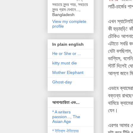
সবচেয়ে সুন্দর শহর, সবচেয়ে
লাঠি-চার্জের 
সুন্দর গ্রাম যেখানে...,
Bangladesh
এখন স্যাটেলাই
View my complete
profile
কী হুড়াহুড়ি! 
চৌকিও আপনাদে
এটাতে সবরি কল
In plain english
যেটা বলছিলাম,
He or She or ...
ভাগ্যিস, বলেন
kitty must die
স্টার্ট দিলেই 
Mother Elephant
আল্লা জানে ম
Ghost-day
এভাবে ক্যামের
বক্তব্য রাখছে
আলাপচারিতা এবং...
থামিয়ে ক্যাম
যেন।
* A writers
passion..., The
Asian Age
এরপর আমার দেখ
* ইতিহাস ঐতিহ্যের
ঘটা করে টিভি প