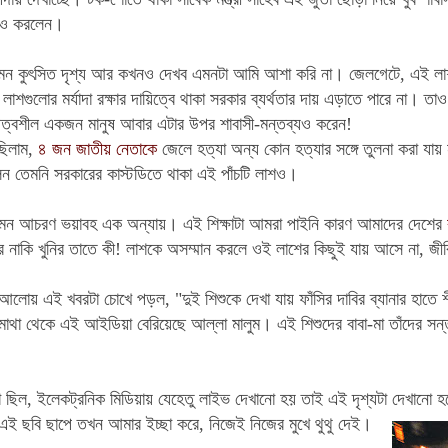
্যও করলেন।
এমন কুৎসিত দৃশ্য আর কখনও দেখব এমনটা আমি আশা করি না। জেলগেটে, এই লাশগ
লাশগুলোর মর্যাদা রক্ষার দায়িত্বে থাকা সরকার ব্যর্থতার দায় এড়াতে পারে না। 
িত্বশীল একজন মানুষ আবার এটার উপর শাবাসী-মন্তব্যও করেন!
ছিলাম,
৪ জন জাতীয় নেতাকে
জেলে হত্যা অন্য কোন হত্যার সঙ্গে তুলনা করা যা
েন তেমনি সরকারের কাস্টডিতে থাকা এই পাঁচটি লাশও।
এমন আচরণ ভয়াবহ এক অন্যায়। এই শিক্ষাটা আমরা পাইনি কারণ আমাদের দেশের
র নাকি খুনির তাতে কী! লাশকে অসম্মান করলে ওই লাশের কিছুই যায় আসে না, জী
আলোয় এই খবরটা চোখে পড়ল, "দুই শিশুকে দেখা যায় ফাঁসির দাবির ব্যানার হাতে
 মাথা থেকে এই আইডিয়া বেরিয়েছে আল্লা মালুম। এই শিশুদের বাবা-মা তাঁদের সন
ছিল, ইলেকট্রনিক মিডিয়ায় যেহেতু লাইভ দেখানো হয় তাই এই দৃশ্যটা দেখানো হয়
 ছবি ছাপে তখন আমার ইচ্ছা করে, নিজেই নিজের মুখে থুথু দেই।