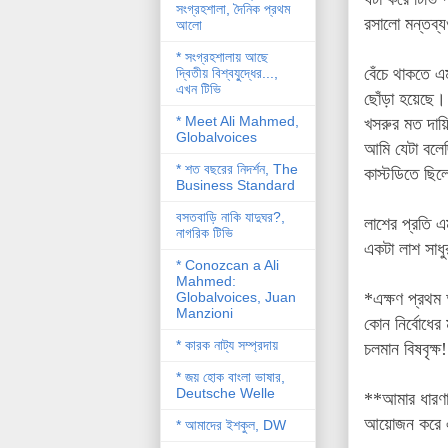
সংগ্রহশালা, দৈনিক প্রথম
রসালো মন্তব
আলো
* সংগ্রহশালায় আছে
বেঁচে থাকতে 
দ্বিতীয় বিশ্বযু্দ্ধের...,
এখন টিভি
ছোঁড়া হয়েছে। 
* Meet Ali Mahmed,
খসরুর মত দায়
Globalvoices
আমি যেটা বলে
* শত বছরের নিদর্শন, The
কাস্টডিতে ছিল
Business Standard
বসতবাড়ি নাকি যাদুঘর?,
লাশের প্রতি 
নাগরিক টিভি
একটা লাশ সাধু
* Conozcan a Ali
Mahmed:
Globalvoices, Juan
*এক্ষণ প্রথম 
Manzioni
কোন নির্বোধের
* কারক নাট্য সম্প্রদায়
চলমান বিষবৃক্ষ!
* জয় হোক বাংলা ভাষার,
Deutsche Welle
**আমার ধারণা 
আয়োজন করে এই
* আমাদের ইশকুল, DW