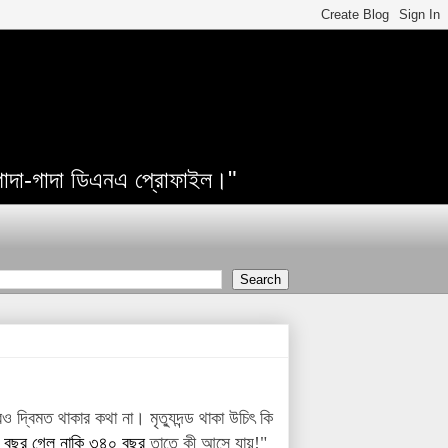
 গাদা-গাদা ডিএনএ প্রোফাইল।"
দ্বিমত থাকার কথা না। মৃত্যুদন্ড থাকা উচিৎ কি
 বছর গেল নাকি ৩৪০ বছর
তাতে কী আসে যায়!"