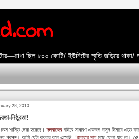
ed.com
যেটায়—রাখা ছিল ৮০০ কোটি/ ইউনিটের স্মৃতি জড়িয়ে থাকা/
nuary 28, 2010
রতা-নিষ্ঠুরতা!
ে চরম শাস্তি দেয়া হয়েছে।
দলবাজের
বাইরে সাধারণ একজন মানুষ হিসাবে এতে কারও 
ন্য প্রসঙ্গ। আমি যেটা বারবার বলে এসেছি, "
রক্তের দাগ
মুছে ফেলা যায় না।
৩৪