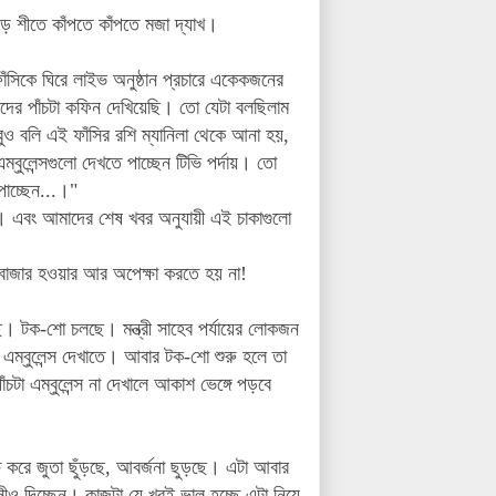
ে শীতে কাঁপতে কাঁপতে মজা দ্যাখ।
ঁসিকে ঘিরে লাইভ অনুষ্ঠান প্রচারে একেকজনের
াদের পাঁচটা কফিন দেখিয়েছি। তো যেটা বলছিলাম
বলি এই ফাঁসির রশি ম্যানিলা থেকে আনা হয়,
বুলেন্সগুলো দেখতে পাচ্ছেন টিভি পর্দায়। তো
পাচ্ছেন...।"
াকা। এবং আমাদের শেষ খবর অনুযায়ী এই চাকাগুলো
বাজার হওয়ার আর অপেক্ষা করতে হয় না!
ে। টক-শো চলছে। মন্ত্রী সাহেব পর্যায়ের লোকজন
 এম্বুলেন্স দেখাতে। আবার টক-শো শুরু হলে তা
াঁচটা
এম্বুলেন্স না দেখালে আকাশ ভেঙ্গে পড়বে
ষ করে জুতা ছুঁড়ছে, আবর্জনা ছুড়ছে। এটা আবার
াসীও দিচ্ছেন। কাজটা যে খুবই ভাল হচ্ছে এটা নিয়ে