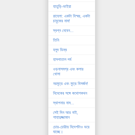
হাতুড়ি-ভাইয়া
রাহেলা: একটা বিস্ময়, একটা
চাবুকের নাম!
স্বপ্ন নেবেন...
তিনি
হলুদ ডিম্ব
হাসপাতাল পর্ব
ওড়নাসমগ্র এবং কলার
খোসা
নরমূত্র এবং মুত্র বিসর্জন!
বিবেকের সঙ্গে কথোপকথন
স্থাপনার নাম...
সেই দিন আর নাই,
শাহাদুজ্জামান
চোর-চোট্টায় বিদেশটাও ভরে
যাচ্ছে।