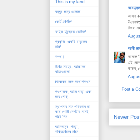
This is my land...
আবদুল্
বন্ধুর জন্য এলিজি
আসল কথা
কোর্ট-মার্শাল!
উল্লেখপূ
কিংবা ল
ফাইভ হান্ড্রেড ডেইজ!
Augus
প্রকৃতি: একটি চাবুকের
নাম!
আলী মা
আসলে মি
শপথ।
এই দেশে
ইমাম সাহেব- আমাদের
নাচেন, 
বাতিওয়ালা
Augus
বিবেকের সঙ্গে কথোপকথন
Post a 
পথগাতক, আমি বড়ো একা
হয়ে গেছি
স্থাপনার নাম পরিবর্তন না
করে গোটা দেশটার নামই
Newer Pos
পাল্টে দিন
আদিমানুষ: পড়ো,
শক্তিমানের নামে