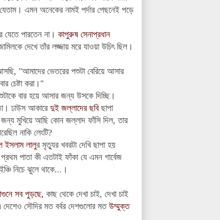
 যেতাম। এমন অনেকের নামই পর্দার পেছনেই পড়ে
মরে যেতে পারতেন না।
কাপুরুষ সেনাপ্রধান
ামিলকে দেখে তাঁর লজ্জায় মরে যাওয়া উচিৎ ছিল।
ে আসছি, "আমাদের ভেতরের পশুটা বেরিয়ে আসার
ার চেষ্টা করা।"
াকে বার হয়ে আসার জন্য উসকে দিচ্ছি।
ষ্ঠা। ঢাউস আকারে
দুই জল্লাদের ছবি
ছাপা
ন্য মুখিয়ে আছি কোন জল্লাদ ফাঁসি দিল, তার
পরেছিল নাকি লেংটি?
ল ইসলাম লালু
র মৃত্যুর খবরটা দেখি ছাপা হয়
প্রথম পাতা কী এতটাই ফাঁকা যে এমন গার্বেজ
্চি নিচে ঝুলে থাকে...।
গুনে সব পুড়ছে,
কাছ থেকে দেখা চাই,
দেখা চাই
 দেশেও সৌদির মত বর্বর দেশগুলোর মত
উম্মুক্ত