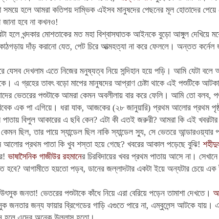
থা সময়ে হলে আমরা কতিপয় দাম্ভিক এইসব মানুষদের পেছনের মূল হোতাদের পেয়ে
জানা হবে না কখনও!
রটা হলে খন্দকার মোশতাকের মত মহা বিশ্বাসঘাতক আইনকে বুড়ো আঙ্গুল দেখিয়ে 
াঠগড়ায় দাঁড় করানো যেত, পেট চিরে আত্মহত্যা না করে ফেললে। অন্তত কর্নেল জ
রে যেসব দেখলাম এতে নিজের মনুষ্যত্ব নিয়ে সন্দিহান হয়ে পড়ি। আমি যেটা বল
াকে। এ গ্রহের তাবৎ বড়ো মাপের মানুষদের আপ্রাণ চেষ্টা থাকে এই পশুটিকে আটকাব
র ভেতরের পশুটাকে আমরা কেমন অবলীলায় বার করে ফেলি। আমি তো বলব, পশুট
 বিবেক এক পা এগিয়ে। ধরা যাক, আজকের (২৮ জানুয়ারি) প্রথম আলোর প্রথম পৃ
 পাতায় বিপুল আকারের এ ছবি কেন? এটা কী এতই জরুরী? আমরা কি এই খবরটার জ
কেমন ছিল, তার পায়ে স্যান্ডেল ছিল নাকি স্যান্ডেল স্যু, সে ভেতরে আন্ডারওয়্যার 
আলোর প্রথম পাতা কি খুব শস্তা হয়ে গেছে? খবরের আকাল পড়েছে বুঝি!
শহীদু
রে!
ভাষাসৈনিক গাজীউর রহমানে
র চিরবিদায়ের খবর প্রথম পাতায় আসে না। সেখানে 
তে হবে? আগামীতে হয়তো পড়ব, ডানের জল্লাদটার একটা ইয়ে অন্যটার চেয়ে এক ইঞ
ৎসুক জনতা! ভেতরের পশুটাকে কাঁধে নিয়ে এরা বেরিয়ে পড়েন তামাশা দেখতে।
আ
ুক জনতার জন্য ফায়ার ব্রিগেডের গাড়ি এগুতে পারে না, এম্বুলেন্স আটকে যায়।
এ
হলে এদের অনেক উল্লাস হতো।