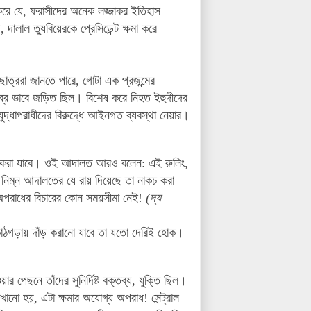
রে
যে
,
ফরাসীদের
অনেক
লজ্জাকর
ইতিহাস
ে
,
দালাল
ত্যুবিয়েরকে
প্রেসিডেন্ট
ক্ষমা
করে
ছাত্ররা
জানতে
পারে
,
গোটা
এক
প্রজন্মের
ব্র
ভাবে
জড়িত
ছিল
।
বিশেষ
করে
নিহত
ইহুদীদের
যুদ্ধাপরাধীদের
বিরুদ্ধে
আইনগত
ব্যবস্থা
নেয়ার
।
করা
যাবে
।
ওই
আদালত
আরও
বলেন
:
এই
রুলিং
,
নিম্ন
আদালতের
যে
রায়
দিয়েছে
তা
নাকচ
করা
পরাধের
বিচারের
কোন
সময়সীমা
নেই
!
(দ্য
কাঠগড়ায় দাঁড় করানো যাবে তা যতো দেরিই হোক।
য়ার
পেছনে
তাঁদের
সুনির্দিষ্ট
বক্তব্য
,
যুক্তি
ছিল
।
েখানো
হয়
,
এটা
ক্ষমার
অযোগ্য
অপরাধ
!
সেন্ট্রাল