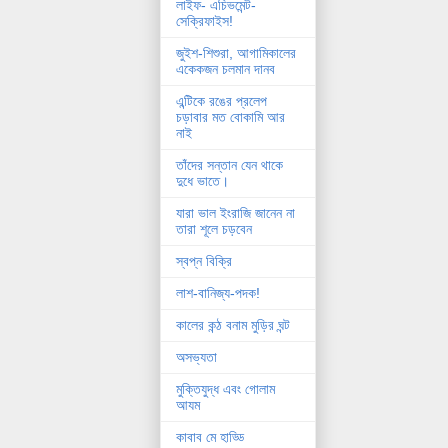
লাইফ- এচিভমেন্ট-
সেক্রিফাইস!
জুইশ-শিশুরা, আগামিকালের
একেকজন চলমান দানব
এন্টিকে রঙের প্রলেপ
চড়াবার মত বোকামি আর
নাই
তাঁদের সন্তান যেন থাকে
দুধে ভাতে।
যারা ভাল ইংরাজি জানেন না
তারা শূলে চড়বেন
স্বপ্ন বিক্রি
লাশ-বানিজ্য-পদক!
কালের কন্ঠ বনাম মুড়ির ঘন্ট
অসভ্যতা
মুক্তিযুদ্ধ এবং গোলাম
আযম
কাবাব মে হাড্ডি