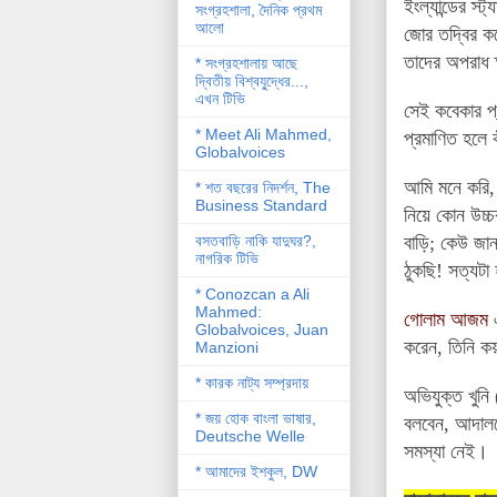
ইংল্যান্ডের
স্ট্
য
সংগ্রহশালা, দৈনিক প্রথম
আলো
জোর
তদ্বির
ক
তাদের
অপরাধ
* সংগ্রহশালায় আছে
দ্বিতীয় বিশ্বযু্দ্ধের...,
এখন টিভি
সেই কবেকার প্
* Meet Ali Mahmed,
প্রমাণিত হলে
Globalvoices
আমি
মনে
করি
* শত বছরের নিদর্শন, The
Business Standard
নিয়
কোন
উচ্চ
বসতবাড়ি নাকি যাদুঘর?,
বাড়ি
;
কেউ
জা
নাগরিক টিভি
ঠুকছি
!
সত্যটা
* Conozcan a Ali
Mahmed:
গোলাম আজম
Globalvoices, Juan
করেন
,
তিনি
কয়
Manzioni
* কারক নাট্য সম্প্রদায়
অভিযুক্ত খুনি (
* জয় হোক বাংলা ভাষার,
বলবেন, আদালতে
Deutsche Welle
সমস্যা নেই।
* আমাদের ইশকুল, DW