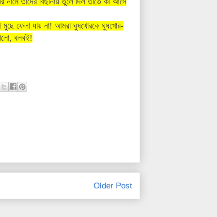
ের নামে তাদের বিছানায় তুলে দিল তাতে কী আসে
গ
মুছে ফেলা
যায়
না
!
আমরা ঘুষখোরকে
ঘুষখোর
-
ালো
, বলবই!
Older Post