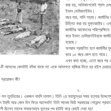
করা হয়, অধিকাংশকেই গ্যাস চেম্
ইভান ডেমিয়ানইউর।
বছর যায়, পানি গড়ায়। জার্মানির
চিহ্নিত করা হয় যুক্তরাষ্ট্রে।
এখ
জার্মানির আবেদনের পরিপ্রেক্ষিতে
করে
ইভান ডেমিয়ানইউরকে জার্মান
হয়েছে।
অপরাধ প্রমাণিত হলে জার্মানীর য
করে ১৫ বছর জেল হতে পারে।
এখন কথা হচ্ছে, এতো বছর পর এই 
ি আসনের কোনটাই ফাঁকা থাকে না!
একে আদালতে হাজিরা দিতে হয় হুইল চেয়ার
রই প্রয়োজন
কী
?
২.
ক
পল
ত্যুভিয়ের
।
একজন
নাৎসি
দালাল
।
তিনি
২য়
মহাযুদ্ধের
সময়
হত্যার
উদ্দেশ্য
ন
ইহুদী
আর
কোন
দিন
ফিরে
আসেননি
!
তিনি
সাবেক
ভিচি
সরকারের
গোয়েন্দা
প্রধান
গী
ছিলেন
তাদের
সাধারণভাবে
যুদ্ধের
পর
ছাটাই
করে
রেহাই
দেয়া
হয়
!