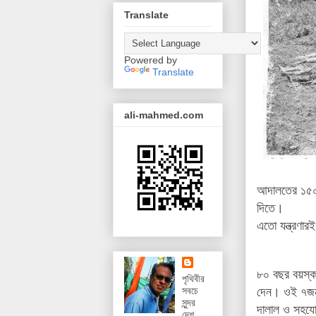
Translate
Powered by
Translate
ali-mahmed.com
আদালতের ১৫০ট
দিতে।
এতো যন্ত্রণা
৮০
বছর
বয়স্
পৃথিবীর
দেন
।
ওই
৭
জ
সবচে
সুন্দর
দালাল
ও
সহযো
দেশ,