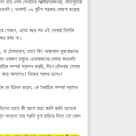
দিন
ধরে
এসব
সেনাদের
আত্মীয়স্বজনরা
,
নাতিপুতিরা
রেননি
।
অগাস্ট
০৬
বৃটিশ
সরকার
ঘোষণা
করেছে
িয়ে গেছেন, এতো বছর পর এই সেনারা নির্দোষ
াজের কাজ না।
,
না
ঠেলাভ্যান
;
তাতে
কি
!
আজকাল
ঘুষখোরদের
ন্য
একজন চাকুরে
একেকজনের
ঢাকায়
কয়েকটা
বাহিক
সম্পর্ক
স্থাপন
করছি
,
দিনে
চৌদ্দবার
সেলাম
জ
করে
আসলেও
! নিজের শ্বশুর হলেও!
্গে
কে
উঠবস
করেন
,
কে
বৈবাহিক
সম্পর্ক
স্থাপন
 দিলেন তাতে কী আসে যায়! জানি জানি অনেকে
্ত অন্তত তার প্রতি ঘৃণা ছড়িয়ে দিতে তো কোন