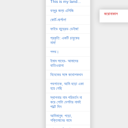
This is my land...
বন্ধুর জন্য এলিজি
করোনাকাল
কোর্ট-মার্শাল!
ফাইভ হান্ড্রেড ডেইজ!
প্রকৃতি: একটি চাবুকের
নাম!
শপথ।
ইমাম সাহেব- আমাদের
বাতিওয়ালা
বিবেকের সঙ্গে কথোপকথন
পথগাতক, আমি বড়ো একা
হয়ে গেছি
স্থাপনার নাম পরিবর্তন না
করে গোটা দেশটার নামই
পাল্টে দিন
আদিমানুষ: পড়ো,
শক্তিমানের নামে