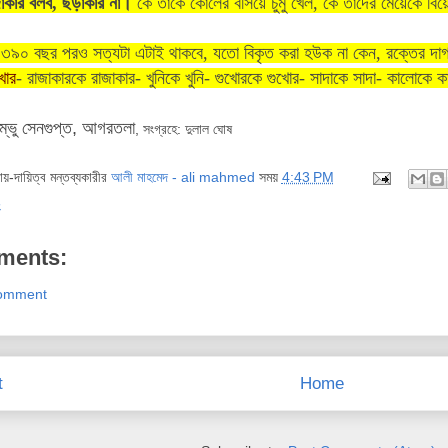
জাকার বলব, ছড়াকার না।
কে তাকে কোলের বসিয়ে চুমু খেল, কে তাদের মেয়েকে বিয়
,
৩৯০
বছর
পরও
সত্যটা
এটাই
থাকবে
,
যতো
বিকৃত
করা
হউক
না
কেন
,
রক্তের
দা
খোর
- রাজাকারকে রাজাকার- খুনিকে খুনি-
গুখোরকে
গুখোর
-
সাদাকে
সাদা
-
কালোকে
ক
শম্ভু সেনগুপ্ত, আগরতলা
, সংগ্রহে: দুলাল ঘোষ
দায়-দায়িত্ব মন্তব্যকারীর
আলী মাহমেদ - ali mahmed
সময়
4:43 PM
ং
ments:
Comment
t
Home