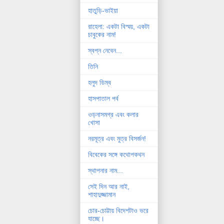
হাতুড়ি-ভাইয়া
রাহেলা: একটা বিস্ময়, একটা
চাবুকের নাম!
স্বপ্ন নেবেন...
তিনি
হলুদ ডিম্ব
হাসপাতাল পর্ব
ওড়নাসমগ্র এবং কলার
খোসা
নরমূত্র এবং মুত্র বিসর্জন!
বিবেকের সঙ্গে কথোপকথন
স্থাপনার নাম...
সেই দিন আর নাই,
শাহাদুজ্জামান
চোর-চোট্টায় বিদেশটাও ভরে
যাচ্ছে।