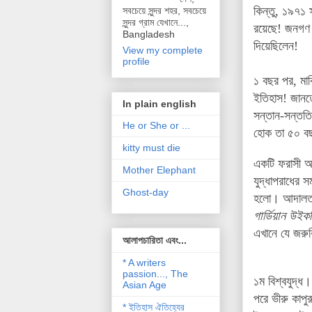
কিন্তু
,
১৯৭১
সবচেয়ে সুন্দর শহর, সবচেয়ে
সুন্দর গ্রাম যেখানে...,
রয়েছে
!
জনগণ
Bangladesh
দিয়েছিলেন
!
View my complete
profile
১
বছর
পর
,
মার
ইতিহাস
!
জানত
In plain english
সন্তান
-
সন্ততি
He or She or ...
হোক
ত
৫০
ব
kitty must die
একটি
ফরাসী
আ
Mother Elephant
যুদ্ধাপরাধের
স
Ghost-day
হলো
।
আদাল
গার্ডিয়ান উই
এখানে যে জরুর
আলাপচারিতা এবং...
* A writers
passion..., The
১ম
বিশ্বযুদ্ধ
Asian Age
পরে
ভীরু
কাপুর
* ইতিহাস ঐতিহ্যের