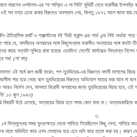
সালে
মারশেখ
ওপউলস
-
এর
'
লা
শাগ্রিন
এ
লা
পিতি'
মুভিটি
দেখে
ফরাসীরা
উপলব্ধি
ক
ওই
সব
তথ্য
ঢেক
রাখার
বিরুদ্ধে
অবস্থান
নেয়
,
কিন্তু
১৯৭২
সালে
জানা
যায়
য
্কিন
ঐতিহাসিক
রবার্ট
ও
প্যাক্সটনের
বই
'
ভিচি
ফ্রান্স
ওল্ড
পার্ড
এন্ড
নিউ
অর্ডার'
পড়ে
ে
পারে
যে
,
নাৎসীদের
অপরাধের
সঙ্গে
কিছুসংখ্যক
ফরাসীও
অন্যায়ের
সঙ্গে
কতটা
তী
দের
কাছে
সত্যটা
লুকিয়ে
রাখা
হয়েছে
এতাদিন
!
সের্গেই
কার্সফেল্ড
সিদ্ধান্ত
নিলেন
ছর
পর
!
(
লা
মদ
)
দালত
এই
মর্মে
রুল
জারী
করেন
,
পল
ত্যুভিয়ের
-
এর
বিরুদ্ধে
নাৎসী
দালালের
বিচার
ময়সীমা
পার
হয়ে
গেছে
বলে
ত্যুভিয়েরের
বিরুদ্ধে
অভিযোগ
দায়ের
করা
যাবে
না
বলে
ত
আরও
নির্দেশ
দেন
,
মানবতা
বিরোধী
অপরাধের
জন্য
ত্যুভিয়েরের
বিচার
হবে
,
এই
অ
কলি/ ১৩ জুন ১৯৯৩)
ি বিষয়টি উঠে এসেছে, অন্যায়ের বিচার হতে সময় কোন বাধা না। অন্যায়কারিকে 
৩.
।
১ম
বিশ্বযুদ্ধ
ের
সময়
যুদ্ধক্ষেত্র
থেকে
পালিয়ে
গিয়েছিলেন
কিছু
সেনা
,
পালিয়ে
যাও
ুষ
নামে
অভিহিত
করে
এসব
সেনাদের
ধরে
এনে
গুলি
করে
হত্যা
করা
হয়
।
কারণ
দ