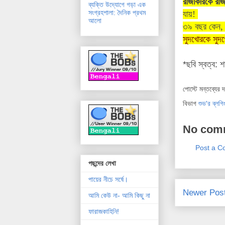
রাজাকারকে রা
ব্যক্তি উদ্যোগে গড়া এক
সংগ্রহশালা: দৈনিক প্রথম
যায়!
আলো
৩৯
বছর
কেন
সুদখোরকে সুদ
*ছবি স্বত্ব: 
পোস্টে মন্তব্যের 
বিভাগ
শুভ'র ব্লগি
No com
Post a 
পছন্দের লেখা
পায়ের নীচে সর্ষে।
Newer Pos
আমি কেউ না- আমি কিছু না
ফারাজকাহিনি!