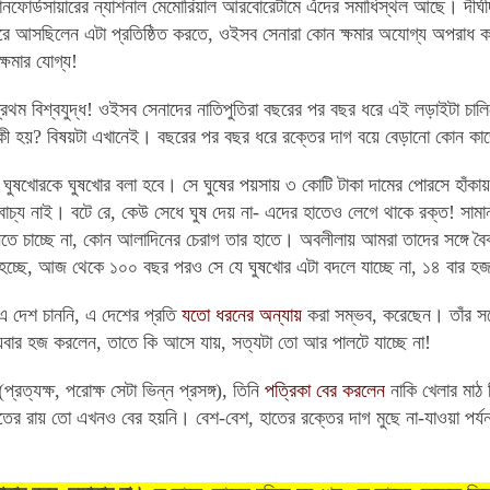
ানফোর্ডসায়ারের
ন্যাশনাল
মেমোরিয়াল
আরবোরেটামে
এঁদের
সমাধিস্থল
আছে
।
দীর্ঘ
রে
আসছিলেন
এটা
প্রতিষ্ঠিত
করতে
,
ওইসব
সেনারা
কোন
ক্ষমার
অযোগ্য
অপরাধ
ক
ক্ষমার
যোগ্য
!
রথম বিশ্বযুদ্ধ! ওইসব সেনাদের নাতিপুতিরা বছরের পর বছর ধরে এই লড়াইটা চাল
 কী হয়? বিষয়টা এখানেই। বছরের পর বছর ধরে রক্তের দাগ বয়ে বেড়ানো কোন ক
,
ঘুষখোরকে
ঘুষখোর
বলা
হবে
।
সে
ঘুষের
পয়সায়
৩
কোটি
টাকা
দামের
পোরসে
হাঁকায়
বাচ্য
নাই
। বটে রে, কেউ সেধে ঘুষ দেয় না- এদের হাতেও লেগে থাকে রক্ত!
সামা
নতে
চাচ্ছে
না
,
কোন
আলাদিনের
চেরাগ
তার
হাতে
।
অবলীলায়
আমরা
তাদের
সঙ্গে
বৈ
হচ্ছে
,
আজ
থেকে
১০০
বছর
পরও
সে
যে
ঘুষখোর
এটা
বদলে
যাচ্ছে
না
,
১৪
বার
হ
এ
দেশ
চাননি
,
এ
দেশের
প্রতি
যতো
ধরনের
অন্যায়
করা
সম্ভব
,
করেছেন
।
তাঁর
সঙ
বার
হজ
করলেন
,
তাতে
কি
আসে
যায়
,
সত্যটা
তো
আর
পালটে
যাচ্ছে
না
!
প্রত্যক্ষ, পরোক্ষ সেটা ভিন্ন প্রসঙ্গ), তিনি
পত্রিকা বের করলেন
নাকি খেলার মাঠ
র রায় তো এখনও বের হয়নি। বেশ-বেশ, হাতের রক্তের দাগ মুছে না-যাওয়া পর্যন