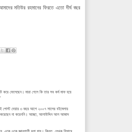
 আমাদের মতিউর রহমানের ফিরতে এতো দীর্ঘ বছর
িট করে ফেলেছেন। মারা গেলে কি তার সব কর্ম মাফ হয়ে
?
এই পোস্ট দেয়ার ৩ বছর আগে ২০০৭ সালের বইমেলায়
কী করেছেন না করেননি। আচ্ছা, আলাউদ্দিন আল আজাদ
, একে ওকে জ্ঞানপাপী বলা যায়। কিন্তু, লেখক হিসাবে