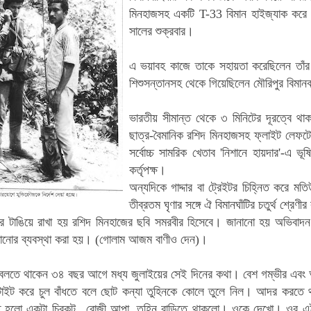
মিনহাজসহ একটি T-33 বিমান হাইজ্যাক করে 
সালের শুক্রবার।
এ ভয়াবহ কাজে তাকে সহায়তা করেছিলেন তাঁর স্
শিশুসন্তানসহ থেকে গিয়েছিলেন মৌরিপুর বিমানব
ভারতীয় সীমান্ত থেকে ৩ মিনিটের দূরত্বে থা
ছাত্র-বৈমানিক রশিদ মিনহাজসহ ফ্লাইট লেফটে
সর্বোচ্চ সামরিক খেতাব 'নিশানে হায়দার'-এ ভূষি
কর্তৃপক্ষ।
অন্যদিকে গাদ্দার বা ট্রেইটর চিহ্নিত করে 
তীব্রতম ঘৃণার সঙ্গে ঐ বিমানঘাঁটির চতুর্থ শ্রেণীর
ারে টাঙিয়ে রাখা হয় রশিদ মিনহাজের ছবি সমরবীর হিসেবে। জানানো হয় অভিবাদন
িটানোর ব্যবস্থা করা হয়। (গোলাম আজম বাণীও দেন)।
ন বলতে থাকেন ৩৪ বছর আগে মধ্য জুলাইয়ের সেই দিনের কথা। বেশ গম্ভীর এবং 
টাইট করে চুল বাঁধতে বলে ছোট কন্যা তুহিনকে কোলে তুলে নিল। আদর করতে 
 হলো একটা চিরকুট...রোজী আপা, তুহিন বাড়িতে থাকলো। ওকে দেখো। ওর এই