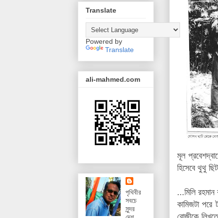
Translate
Powered by
Translate
ali-mahmed.com
মূল প্রবেশদ্ব
হিসেবে থুথু ছ
...মিলি রহমা
পৃথিবীর
সবচে
কামিজটা পরে 
সুন্দর
রোজীকে লিখতে
দেশ,