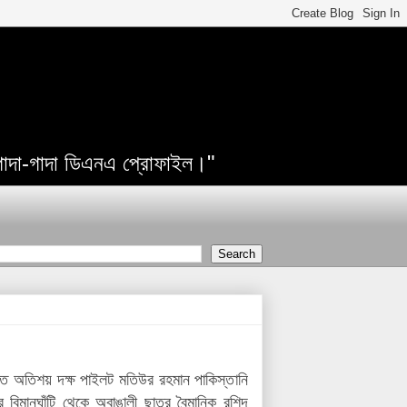
 গাদা-গাদা ডিএনএ প্রোফাইল।"
যাত অতিশয় দক্ষ পাইলট মতিউর রহমান পাকিস্তানি
ুর বিমানঘাঁটি থেকে অবাঙালী ছাত্র বৈমানিক রশিদ