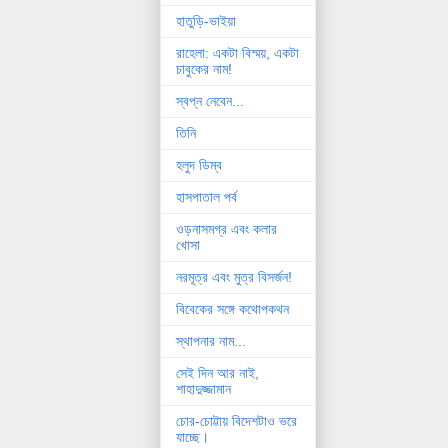
হাতুড়ি-ভাইয়া
রাহেলা: একটা বিস্ময়, একটা
চাবুকের নাম!
স্বপ্ন নেবেন...
তিনি
হলুদ ডিম্ব
হাসপাতাল পর্ব
ওড়নাসমগ্র এবং কলার
খোসা
নরমূত্র এবং মুত্র বিসর্জন!
বিবেকের সঙ্গে কথোপকথন
স্থাপনার নাম...
সেই দিন আর নাই,
শাহাদুজ্জামান
চোর-চোট্টায় বিদেশটাও ভরে
যাচ্ছে।