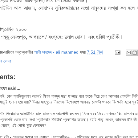
রেষ্ঠ মতিউর স্মারকগ্রন্থ) নিয়ে সে চেষ্টাটা করলাম।"
উদ্দিন আল আজাদ, মোহাম্মদ মুনিরুজ্জামানের মতো মানুষদের সংখ্যা কম হলে
সাপ্তাহিক ২০০০
: শম্ভু সেনগুপ্ত, আগরতলা/ সংগ্রহে: দুলাল ঘোষ।
এবং ছবিটা প্রতীকী।
দায়-দায়িত্ব মন্তব্যকারীর
আলী মাহমেদ - ali mahmed
সময়
7:51 PM
ব বেদনা
ents:
োহেল said...
ভাই, কেন ম্যানিপুলেশন করেন? মিনার মাহমুদ মারা যাওয়ার পরে তাকে নিয়ে লেখা আপনার পোস্টটা ডিল
খাচুরি হালাল হয়ে যায়? মিনার মাহমুদের নিরপেক্ষ বিশ্লেষণে আপনার লেখাটা থাকলে কি ক্ষতি হতো খুব
টের শিরোনামে আলাউদ্দিন আল আজাদকে জ্ঞানপাপী বললেন। নিজে খবর নিয়ে দেখেছেন কি- আপনার 
 প্রকাশনী থেকে তার লেখা ‘প্যাপিরাস মতিউর’ প্রকাশিত হয়েছে। বইটি পড়ে দেখেন, জানবেন উনি 
 গেছেন, এই পোস্ট মুছে ফেলবেন?
া বলি - লেখকের ক্ষমতা খুব ধারালো। সাপ্তাহিক২০০০ পত্রিকার সুত্র ধরে অনেক কঠিন কথা বলা যায়