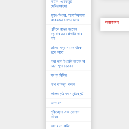
লাইফ- এচিভমেন্ট-
সেক্রিফাইস!
জুইশ-শিশুরা, আগামিকালের
একেকজন চলমান দানব
করোনাকাল
এন্টিকে রঙের প্রলেপ
চড়াবার মত বোকামি আর
নাই
তাঁদের সন্তান যেন থাকে
দুধে ভাতে।
যারা ভাল ইংরাজি জানেন না
তারা শূলে চড়বেন
স্বপ্ন বিক্রি
লাশ-বানিজ্য-পদক!
কালের কন্ঠ বনাম মুড়ির ঘন্ট
অসভ্যতা
মুক্তিযুদ্ধ এবং গোলাম
আযম
কাবাব মে হাড্ডি