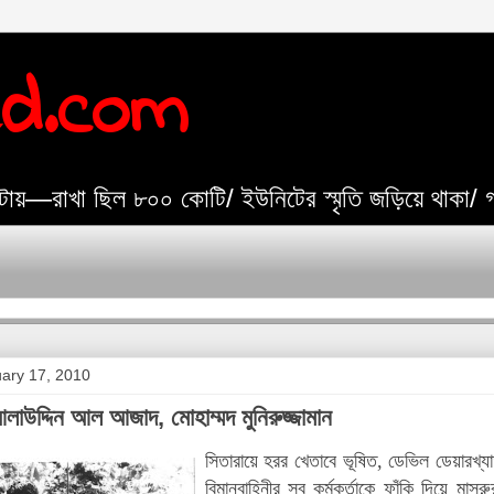
ed.com
যেটায়—রাখা ছিল ৮০০ কোটি/ ইউনিটের স্মৃতি জড়িয়ে থাকা/
ary 17, 2010
আলাউদ্দিন আল আজাদ, মোহাম্মদ মুনিরুজ্জামান
সিতারায়ে হরর খেতাবে ভূষিত, ডেভিল ডেয়ারখ্
বিমানবাহিনীর সব কর্মকর্তাকে ফাঁকি দিয়ে মাসর