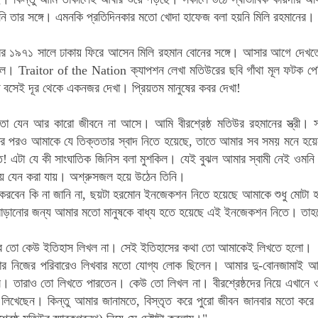
ি তার সঙ্গে। এমনকি প্রতিদিনকার মতো খোদা হাফেজ বলা হয়নি মিলি রহমানের।
ম্বর ১৯৭১ সালে ঢাকায় ফিরে আসেন মিলি রহমান বোনের সঙ্গে। আসার আগে দেখতে
িল। Traitor of the Nation ক্যাপশন লেখা মতিউরের ছবি গাঁথা মূল ফটক পের
 বসেই দূর থেকে একনজর দেখা। প্রিয়তম মানুষের কবর দেখা!
তা যেন আর কারো জীবনে না আসে। আমি বীরশ্রেষ্ঠ মতিউর রহমানের স্ত্রী। সব
িতির পরও আমাকে যে তিক্ততার স্বাদ নিতে হয়েছে, তাতে আমার সব সময় মনে হয়
স্ত! এটা যে কী সাংঘাতিক জিনিস বলা মুশকিল। যেই বুঝল আমার স্বামী নেই ওমনি
িয়ে যেন করা যায়। অশ্রুসজল হয়ে উঠেন তিনি।
স করবেন কি না জানি না, ছয়টা হরমোন ইনজেকশন নিতে হয়েছে আমাকে শুধু মোটা 
াড়ানোর জন্য আমার মতো মানুষকে বাধ্য হতে হয়েছে এই ইনজেকশন নিতে। তাহলে
রে তো কেউ ইতিহাস লিখল না। সেই ইতিহাসের কথা তো আমাকেই লিখতে হলো।
র নিজের পরিবারেও লিখবার মতো যোগ্য লোক ছিলেন। আমার দু-বোনজামাই আলাউ
 তারাও তো লিখতে পারতেন। কেউ তো লিখল না। বীরশ্রেষ্ঠদের নিয়ে এখানে ও
ম লিখেছেন। কিন্তু আমার জানামতে, বিস্তৃত করে পুরো জীবন জানবার মতো করে 