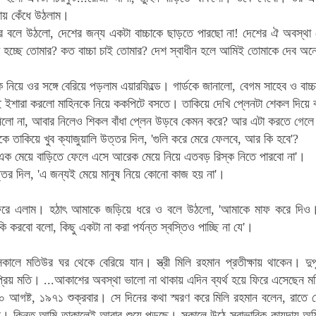
ায় কেঁধে উঠলাম।
র বলে উঠলো, দেশের জন্য একটা বাচ্চাকে ছাড়তে পারছো না! দেশের ঐ অবস্থা দ
 হচ্ছে তোমার? কত বাচ্চা চাই তোমার? দেশ স্বাধীন হলে আমিই তোমাকে দেব অনে
 নিয়ে ওর সঙ্গে বেরিয়ে পড়লাম এয়ারফিল্ডে। গার্ডকে জানালো, বেগম সাহেব ও বাচ্
 ইশারা করলো মাহিনকে নিয়ে ককপিটে বসতে। তাকিয়ে দেখি প্লেনটা শেকল দিয়ে ব
্ট নিলো না, আবার নিলেও শিকল বাঁধা প্লেন উড়বে কেমন করে? আর এটা করতে গেলে
কে তাকিয়ে খুব ক্যাজুয়ালি উত্তর দিল, 'গুলি করে মেরে ফেলবে, আর কি হবে'?
এক মেয়ে বাড়িতে ফেলে এসে আরেক মেয়ে নিয়ে এতবড় রিস্ক নিতে পারবো না'।
তর দিল, 'এ জন্যই মেয়ে মানুষ নিয়ে কোনো কাজ হয় না'।
ফিরে এলাম। হঠাৎ আমাকে জড়িয়ে ধরে ও বলে উঠলো, 'আমাকে মাফ করে দিও। 
ি করবো বলো, কিছু একটা না করা পর্যন্ত স্বস্তিও পাচ্ছি না যে'।
কালে মতিউর ঘর থেকে বেরিয়ে যান। স্ত্রী মিলি রহমান প্রতীক্ষায় থাকেন। দুপ
্রিয় মতি। ...আকাশের অবস্থা ভালো না থাকায় এদিন ব্যর্থ হয়ে ফিরে এসেছেন 
আগষ্ট, ১৯৭১ শুক্রবার। সে দিনের কথা স্মরণ করে মিলি রহমান বলেন, রাতে দ
খছে। কিন্তু আমি তাকালেই আবার শুয়ে পড়ছে। সকালে উঠে স্বাভাবিক কায়দায় অ