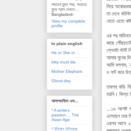
সবচেয়ে সুন্দর শহর, সবচেয়ে
নিয়ে অঝোরধার
সুন্দর গ্রাম যেখানে...,
তা দেখে মতিউ
Bangladesh
যেতে এতো কষ্ট
View my complete
profile
এর পর মাহিনকে
কাছে পৌঁছাতেই
In plain english
প্লেনটা স্টার
He or She or ...
আমার মুখের দি
kitty must die
আমি বললাম, '
Mother Elephant
ও ফট করে উত্
Ghost-day
তারপর বাড়ি 
হয়নি। কিন্ত ক
আলাপচারিতা এবং...
...১৯ আগষ্ট স
* A writers
passion..., The
এসেছেন তার প
Asian Age
এরপর আসে ২০ 
* ইতিহাস ঐতিহ্যের
বাচ্চাদের দে