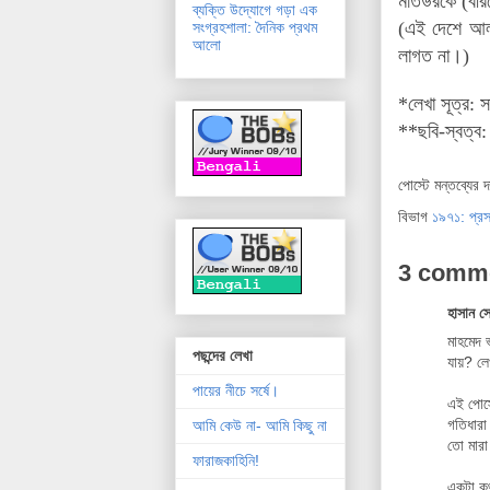
মতিউরকে (বীরশ্
ব্যক্তি উদ্যোগে গড়া এক
(
এই দেশে আলা
সংগ্রহশালা: দৈনিক প্রথম
আলো
লাগত না।)
*
লেখা সূত্র: 
**
ছবি-স্বত্ব
পোস্টে মন্তব্যের 
বিভাগ
১৯৭১: প্রস
3 comm
হাসান স
মাহমেদ 
পছন্দের লেখা
যায়? লে
পায়ের নীচে সর্ষে।
এই পোস্
গতিধারা
আমি কেউ না- আমি কিছু না
তো মারা
ফারাজকাহিনি!
একটা কথ