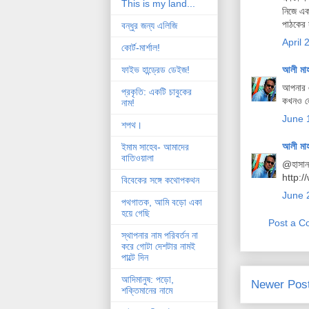
This is my land...
নিজে এক
পাঠকের স
বন্ধুর জন্য এলিজি
April 
কোর্ট-মার্শাল!
আলী মা
ফাইভ হান্ড্রেড ডেইজ!
আপনার এ
প্রকৃতি: একটি চাবুকের
কখনও লে
নাম!
June 
শপথ।
আলী মা
ইমাম সাহেব- আমাদের
বাতিওয়ালা
@হাসান 
http:
বিবেকের সঙ্গে কথোপকথন
June 
পথগাতক, আমি বড়ো একা
হয়ে গেছি
Post a 
স্থাপনার নাম পরিবর্তন না
করে গোটা দেশটার নামই
পাল্টে দিন
আদিমানুষ: পড়ো,
Newer Pos
শক্তিমানের নামে