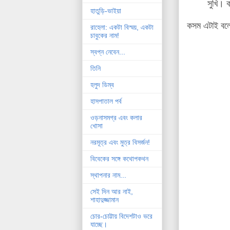
সুখি। ক
হাতুড়ি-ভাইয়া
কসম এটাই বল
রাহেলা: একটা বিস্ময়, একটা
চাবুকের নাম!
স্বপ্ন নেবেন...
তিনি
হলুদ ডিম্ব
হাসপাতাল পর্ব
ওড়নাসমগ্র এবং কলার
খোসা
নরমূত্র এবং মুত্র বিসর্জন!
বিবেকের সঙ্গে কথোপকথন
স্থাপনার নাম...
সেই দিন আর নাই,
শাহাদুজ্জামান
চোর-চোট্টায় বিদেশটাও ভরে
যাচ্ছে।