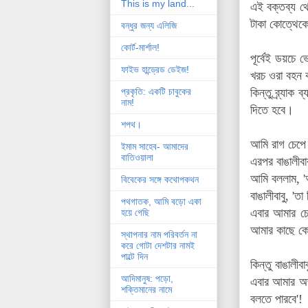
This is my land...
এই বক্তব্য থে
টাকা কোত্থে
বন্ধুর জন্য এলিজি
কোর্ট-মার্শাল!
পূর্বেই ডয়চে 
ফাইভ হান্ড্রেড ডেইজ!
খরচ ওরা বহন ক
কিন্তু ব্র্যাক 
প্রকৃতি: একটি চাবুকের
নাম!
দিতে হবে।
শপথ।
আমি রাগ চেপে 
ইমাম সাহেব- আমাদের
বাতিওয়ালা
এরপর বাঙালীবা
আমি বললাম, 'আ
বিবেকের সঙ্গে কথোপকথন
বাঙালীবাবু, 
পথগাতক, আমি বড়ো একা
এবার আমার চোয়
হয়ে গেছি
আমার কাছে কো
স্থাপনার নাম পরিবর্তন না
করে গোটা দেশটার নামই
পাল্টে দিন
কিন্তু বাঙালী
আদিমানুষ: পড়ো,
এবার আমার অজ
শক্তিমানের নামে
বলতে পারবে'!