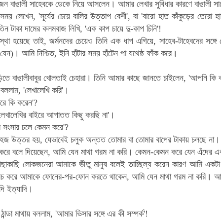
ন বাঙালী সাহেবকে ডেকে নিয়ে আসলেন। আমার লেখার সুবিধার কারণে বাঙালী সাহেব
ময় লেখেন, 'সূর্যের চেয়ে বালির উত্তাপ বেশী', বা 'বারো হাত কাঁকুড়ের তেরো 
িন টাকা দামের কলমবাজ লিখি, 'এক কাপ চায়ে দু-কাপ চিনি'!
বস্থা হয়েছে তাই, জর্মনদের চেয়েও তিনি এক ধাপ এগিয়ে, সাহেব-টাহেবদের সঙ্গে
যেন)। আমি নিশ্চিত, ইনি হাঁটার সময় হাঁটেন পা যথেষ্ঠ ফাঁক করে।
ঁড়িতে বাঙালীবাবুর খোলতাই চেহারা। তিনি আমার কাছে জানতে চাইলেন, 'আপনি কি 
 বললাম, 'লেখালেখি করি'।
ইরে কি করেন'?
লেখালেখির বাইরে আপাতত কিছু করছি না'।
 সংসার চলে কেমন করে'?
সহজ উত্তর হয়, যেভাবেই চলুক অন্তত তোমার বা তোমার বাপের টাকায় চলছে না
করে বলে দিয়েছেন, আমি যেন মাথা গরম না করি। কেমন-কেমন করে যেন এঁদের একট
াকাছি লোকজনেরা আমাকে ভীতু মানুষ বলেই তাচ্ছিল্য করেন কারণ আমি একটা পি
খরচ করে আমাকে ফোনের-পর-ফোন করতে থাকেন, আমি যেন মাথা গরম না করি। আম
াদি ইত্যাদি।
ান্ডা মাথায় বললাম, 'আমার ভিসার সঙ্গে এর কী সম্পর্ক'!