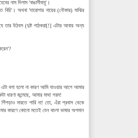
ের নাম দিলাম 'বাঙালীবাবু'।
হাত বিচি'। অথবা 'দারোগার নায়ের (নৌকার) মাঝির
 যে তার উঠবস (দুষ্ট পাঠকরা[!] এটার আবার অন্য
করেন'?
। এটা বলা হলো না কারণ আমি যাওয়ার আগে আমার
া ধারণা জন্মেছে, আমার মাথা গরম!
ঁপড়াও মারতে পারি না! তো, এঁরা প্রবাস থেকে
ার কারণে কোনো মতেই যেন বাংলা ভাষার অপমান