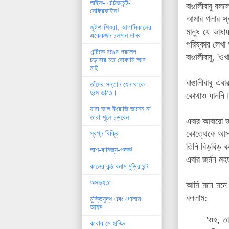
লাইফ- এচিভমেন্ট-
বাঙালীবাবু বল
সেক্রিফাইস!
আমার গলার স্
জুইশ-শিশুরা, আগামিকালের
মানুষ যে ভাষ
একেকজন চলমান দানব
পরিষ্কার লেখ
এন্টিকে রঙের প্রলেপ
বাঙালীবাবু, '
চড়াবার মত বোকামি আর
নাই
বাঙালীবাবু এব
তাঁদের সন্তান যেন থাকে
দুধে ভাতে।
কোথাও যাননি।
যারা ভাল ইংরাজি জানেন না
তারা শূলে চড়বেন
এবার আবারো জ
কোত্থেকে আসল 
স্বপ্ন বিক্রি
তিনি বিড়বিড় ক
লাশ-বানিজ্য-পদক!
এবার জর্মন মহ
কালের কন্ঠ বনাম মুড়ির ঘন্ট
অসভ্যতা
আমি মনে মনে 
বললাম:
মুক্তিযুদ্ধ এবং গোলাম
আযম
'ওহ, ত
কাবাব মে হাড্ডি