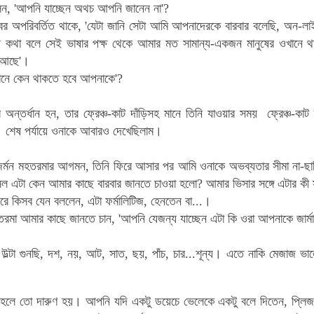
লেন, 'আপনি যাচ্ছেন অথচ আপনি জানেন না'?
বর অপরিবর্তিত থাকে, 'যেটা জানি সেটা আমি আপনাদেরকে বারবার বলেছি, অন-ল
ায় কথা বলে সেই ভাষার পক্ষ থেকে আমার মত সামান্য-একজন মানুষের ওখানে থা
া আছে'।
ওখানে কেন থাকতে হবে আপনাকে'?
ার অন্তর্ধান হন,
তার
ফ্রেঞ্চ
-কাট দাঁড়িসহ মানে তিনি যাওয়ার সময়
ফ্রেঞ্চ-কা
 শেষ পর্যায়ে ওনাকে আবারও দেখেছিলাম।
র্মন মহতরমার আগমন, তিনি ফিরে আসার পর আমি ওনাকে অভব্যতার সীমা না-ছাড়িয়
এটা কেন আমার কাছে বারবার জানতে চাওয়া হলো? আমার ভিসার সঙ্গে এটার কী স
রে কিসব যেন বললেন, এটা ফর্মালিটিজ, হেনতেন বা...।
তরমা আমার কাছে জানতে চান, 'আপনি যেজন্য যাচ্ছেন এটা কি
ওরা
আপনাকে জার্মা
উল্টা গুনছি, দশ, নয়, আট, সাত, ছয়, পাঁচ, চার...শূন্য। এতে নাকি মেজাজ ভ
াহলে তো দারুণ হয়। আপনি যদি একটু ডয়েচে ভেলেকে একটু বলে দিতেন, প্ল