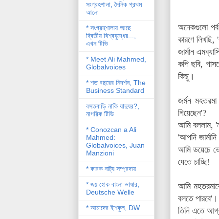
সংগ্রহশালা, দৈনিক প্রথম
আলো
অনেকগুলো পর্
* সংগ্রহশালায় আছে
দ্বিতীয় বিশ্বযু্দ্ধের...,
কারণে লিখছি, 
এখন টিভি
জার্মান এমব্য
* Meet Ali Mahmed,
কপি ছবি, পাসপ
Globalvoices
কিছু।
* শত বছরের নিদর্শন, The
Business Standard
জর্মন মহতরমা
বসতবাড়ি নাকি যাদুঘর?,
গিয়েছেন'?
নাগরিক টিভি
আমি বললাম, '
* Conozcan a Ali
'আপনি জার্মানি
Mahmed:
Globalvoices, Juan
আমি ডয়েচে ভে
Manzioni
যেতে চাচ্ছি!
* কারক নাট্য সম্প্রদায়
* জয় হোক বাংলা ভাষার,
আমি মহতরমাকে
Deutsche Welle
বলতে পারবে'।
* আমাদের ইশকুল, DW
তিনি এতে আগ্