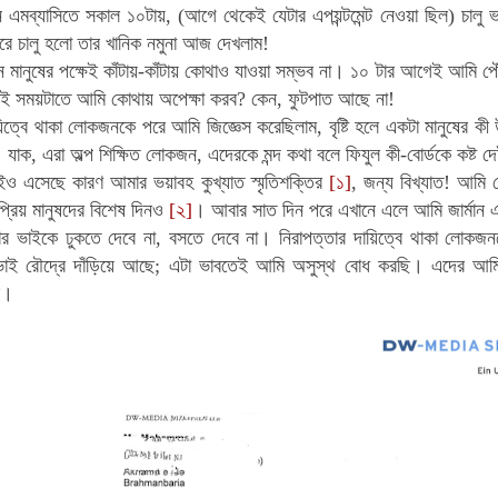
 এমব্যাসিতে সকাল ১০টায়, (আগে থেকেই যেটার এপয়ন্টমেন্ট নেওয়া ছিল) চালু ভ
রে চালু হলো তার খানিক নমুনা আজ দেখলাম!
 মানুষের পক্ষেই কাঁটায়-কাঁটায় কোথাও যাওয়া সম্ভব না। ১০ টার আগেই আমি প
এই সময়টাতে আমি কোথায় অপেক্ষা করব? কেন, ফুটপাত আছে না!
য়িত্বে থাকা লোকজনকে পরে আমি জিজ্ঞেস করেছিলাম, বৃষ্টি হলে একটা মানুষের
 যাক, এরা অল্প শিক্ষিত লোকজন, এদেরকে মন্দ কথা বলে ফিযুল কী-বোর্ডকে কষ্ট দ
াইও এসেছে কারণ আমার ভয়াবহ কুখ্যাত স্মৃতিশক্তির
[১]
, জন্য বিখ্যাত! আমি 
প্রিয় মানুষদের বিশেষ দিনও
[২]
। আবার সাত দিন পরে এখানে এলে আমি জার্মান এম
 ভাইকে ঢুকতে দেবে না, বসতে দেবে না। নিরাপত্তার দায়িত্বে থাকা লো
ভাই রৌদ্রে দাঁড়িয়ে আছে; এটা ভাবতেই আমি অসুস্থ বোধ করছি। এদের আমি
ে।