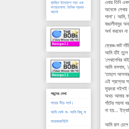
এবার তিনি একজ
ব্যক্তি উদ্যোগে গড়া এক
সংগ্রহশালা: দৈনিক প্রথম
অনেকে লেখার স
আলো
শালা'। আমি, ত
বাঙালীবাবুর অ
অর্থ করবেন না 
ফ্রেঞ্চ
-কাট দা
আমি হাঁই তুলে
'লেখালেখির বা
আমি বললাম, '
'তাহলে আপনার
এই প্রশ্নের 
সুহৃদরা পইপই 
পছন্দের লেখা
অথচ আমার কাছ
গাঁটের পয়সা 
পায়ের নীচে সর্ষে।
না হয়... ইত্য
আমি কেউ না- আমি কিছু না
ফারাজকাহিনি!
আমি রাগ চেপে ঠ