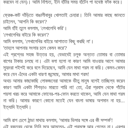
করবেন না যেন)। আমি নিশ্চিত, ইনি হাঁটার সময় হাঁটেন পা যথেষ্ঠ ফাঁক করে।
ফ্রেঞ্চ
-কাট দাঁড়িতে বাঙালীবাবুর খোলতাই চেহারা। তিনি আমার কাছে জানতে
চাইলেন, 'আপনি কি করেন'?
আমি হাঁই তুলে বললাম, 'লেখালেখি করি'।
'লেখালেখির বাইরে কি করেন'?
আমি বললাম, 'লেখালেখির বাইরে আপাতত কিছু করছি না'।
'তাহলে আপনার সংসার চলে কেমন করে'?
এই প্রশ্নের সহজ উত্তর হয়, যেভাবেই চলুক অন্তত তোমার বা তোমার
বাপের টাকায় চলছে না। এটা বলা হলো না কারণ আমি যাওয়ার আগে আমার
সুহৃদরা পইপই করে বলে দিয়েছেন, আমি যেন মাথা গরম না করি। কেমন-কেমন
করে যেন এঁদের একটা ধারণা জন্মেছে, আমার মাথা গরম!
অথচ আমার কাছাকাছি লোকজনেরা আমাকে ভীতু মানুষ বলেই তাচ্ছিল্য করেন
কারণ আমি একটা পিঁপড়াও মারতে পারি না! তো, এঁরা প্রবাস থেকে গাঁটের
পয়সা খরচ করে আমাকে ফোনের-পর-ফোন করতে থাকেন, আমি যেন মাথা গরম
না করি। আমার কারণে কোনো মতেই যেন বাংলা ভাষার অপমান না হয়...
ইত্যাদি ইত্যাদি।
আমি রাগ চেপে ঠান্ডা মাথায় বললাম, 'আমার ভিসার সঙ্গে এর কী সম্পর্ক'!
এই বক্তব্য থেকে তিনি সরে আসলেন- এই প্রসঙ্গে আর গেলেন না। এরপর