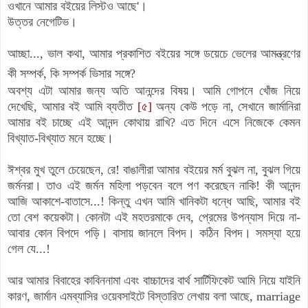
ওখানে আমার বইয়ের লিস্টও আছে'।
উত্তর নেগেটিভ।
আচ্ছা..., ভাল কথা, আমার প্রকাশিত বইয়ের সঙ্গে ডয়েচে ভেলের আমন্ত্রণের
কী সম্পর্ক, কি সম্পর্ক ভিসার সঙ্গে?
অবশ্য এটা আমার জন্য অতি আনন্দের বিষয়। আমি গোপনে খোঁজ নিয়ে
দেখেছি, আমার বই আমি ব্যতীত
[৫]
অন্য কেউ পড়ে না, সেখানে জার্মানিরা
আমার বই চাচ্ছে এই আনন্দ কোথায় রাখি? এত দিনে এসে নিজেকে কেমন
বিখ্যাত-বিখ্যাত মনে হচ্ছে।
ঈশ্বর মুখ তুলে চেয়েছেন, রে! বাঙালীরা আমার বইয়ের মর্ম বুঝল না, বুঝল গিয়ে
জর্মনরা। তাও এই জর্মন মহিলা পড়বেন বলে পণ করেছেন নাকি! কী আনন্দ
আজি আকাশে-বাতাসে...! কিন্তু এখন আমি খানিকটা ধন্ধে আছি, আমার বই
তো বেশ কয়েকটা। কোনটা এই মহতরমাকে দেব, প্রেমের উপন্যাস দিয়ে না-
আবার কোন বিপদে পড়ি। বাসায় জানলে বিপদ। কঠিন বিপদ। সমস্যা হয়ে
গেল যে...!
আর আমার বিবাহের কাবিননামা এবং বাচ্চাদের বার্থ সার্টিফিকেট আমি নিয়ে যাইনি
কারণ, জার্মান এমব্যাসির ওয়েবসাইটে বিস্তারিত লেখায় বলা আছে,
marriage