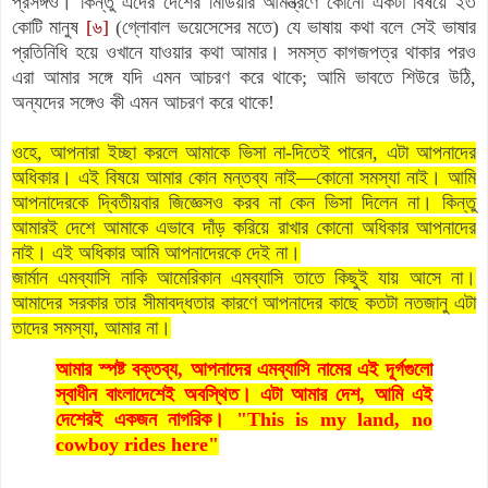
প্রসঙ্গও। কিন্তু এদের দেশের মিডিয়ার আমন্ত্রণে কোনো একটা বিষয়ে ২৩
কোটি মানুষ
[৬]
(গ্লোবাল ভয়েসেসের মতে) যে ভাষায় কথা বলে সেই ভাষার
প্রতিনিধি হয়ে ওখানে যাওয়ার কথা আমার। সমস্ত কাগজপত্র থাকার পরও
এরা আমার সঙ্গে যদি এমন আচরণ করে থাকে; আমি ভাবতে শিউরে উঠি,
অন্যদের সঙ্গেও কী এমন আচরণ করে থাকে!
ওহে, আপনারা ইচ্ছা করলে আমাকে ভিসা না-দিতেই পারেন, এটা আপনাদের
অধিকার। এই বিষয়ে আমার কোন মন্তব্য নাই—কোনো সমস্যা নাই। আমি
আপনাদেরকে দ্বিতীয়বার জিজ্ঞেসও করব না কেন ভিসা দিলেন না। কিন্তু
আমারই দেশে আমাকে এভাবে দাঁড় করিয়ে রাখার কোনো অধিকার আপনাদের
নাই। এই অধিকার আমি আপনাদেরকে দেই না।
জার্মান এমব্যাসি নাকি আমেরিকান এমব্যাসি তাতে কিছুই যায় আসে না।
আমাদের সরকার তার সীমাবদ্ধতার কারণে আপনাদের কাছে কতটা নতজানু এটা
তাদের সমস্যা, আমার না।
আমার স্পষ্ট বক্তব্য, আপনাদের এমব্যাসি নামের এই দূর্গগুলো
স্বাধীন বাংলাদেশেই অবস্থিত। এটা আমার দেশ,
আমি এই
দেশেরই একজন নাগরিক।
"This is my land, no
cowboy rides here"