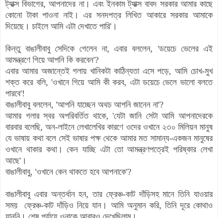
ট্যাক্স বিভাগের, আপনাদের না। এবং ইনকাম ট্যাক্স বাবদ সরকার আমার কাছে
কোনো টাকা পাওনা নাই। এর সনদপত্র লিখিত আকারে সরকার আমাকে
দিয়েছে। চাইলে আমি এটা দেখাতে পারি'।
কিন্তু বাঙালীবাবু সেদিকে গেলেন না, এবার বললেন, 'ডয়েচে ভেলের এই
আমন্ত্রণে গিয়ে আপনি কি করবেন'?
এবার আমার অজান্তেই গলায় খানিকটা কাঠিন্যতা এসে পড়ে, আমি চোখ-মুখ
শক্ত করে বলি, 'ওখানে গিয়ে আমি কী করব, এটা ডয়েচে ভেলে ভালো বলতে
পারবে'!
বাঙালীবাবু বললেন, 'আপনি যাচ্ছেন অথচ আপনি জানেন না'?
আমার গলার স্বর অপরিবর্তিত থাকে, 'যেটা জানি সেটা আমি আপনাদেরকে
বারবার বলেছি, অন-লাইনে লেখালেখির কারণে ওদের ওখানে ২৩০ মিলিয়ন মানুষ
যে ভাষায় কথা বলে সেই ভাষার পক্ষ থেকে আমার মত সামান্য-একজন মানুষের
ওখানে থাকার কথা। কেন যাচ্ছি এটা তো আমন্ত্রণপত্রেই পরিষ্কার লেখা
আছে'।
বাঙালীবাবু, 'ওখানে কেন থাকতে হবে আপনাকে'?
বাঙালীবাবু এবার অন্তর্ধান হন,
তার
ফ্রেঞ্চ
-কাট দাঁড়িসহ মানে তিনি যাওয়ার
সময়
ফ্রেঞ্চ-কাট
দাঁড়িও নিয়ে যান
। আমি অনুমান করি, তিনি দূরে কোথাও
যাননি। শেষ পর্যায়ে ওনাকে আবারও দেখেছিলাম।