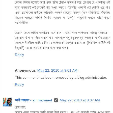
দেশের ভিসার জন্যেই তারা এমন গরীব ঠেকাও ব্যবস্থা করে রেখেছে যে একমাত্র ধনী
ছাড়া কারোরই ওই বৈতরণী পার হওয়া শক্ত। ইতালীর এম্বাসী তো ফোনই ধরে না।
এসব দুতাবাসের কর্মীদের আচরণও অনেক ক্ষেত্রে অসভ্য (এক অবিবাহিত মহিলাকে
জিজ্ঞেস করেছে আপনি বিবাহ করছেন না কেন)- অনুযোগ করলে তারা বলবে
ফরমালিটিজ।
ডয়েশে ভেলে জার্মান সরকারের অর্থে চলে - তারা যখন আপনাকে আমন্ত্রণ করেছে -
দুতাবাস ভিসা না দিয়ে পারবে না। আপনাকে শুধু শুধু হেনস্থা করছে। আপনি ডয়েশে
ভেলেকে ইমেইলে জানিয়ে দিন যে আপনাকে হেনস্থা করা হচ্ছে (বৈবাহিক সার্টিফিকেট
ইত্যাদি)- তারা যেন দুতাবাসের সাথে কথা বলে।
Reply
Anonymous
May 22, 2010 at 9:01 AM
This comment has been removed by a blog administrator.
Reply
আলী মাহমেদ - ali mahmed
May 22, 2010 at 9:37 AM
রেজওয়ান,
ডয়েচে ভেলে আমাকে যথেষ্ঠ সহযোগীতা করছে। এবং এই কারণেই আমি এখনও ঝুলে