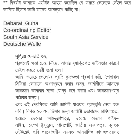
** বিষয়টা আমাকে এতটাই আহত করেছিল যে ডয়চে ভেলেকে মেইল করে
জানিয়ে ছিলাম আমি তাদের আমন্ত্রণে যাচ্ছি না।
Debarati Guha
Co-ordinating Editor
South Asia Service
Deutsche Welle
সুপ্রিয় দেবরতি গুহ,
প্রথমেই ক্ষমা চেয়ে নিচ্ছি, আমার ব্যাক্তিগত জটিলতার কারণে
মেইল করতে দেরী হলো বলে।
আমি 'ডয়েচে ভেলে'-র প্রতি কৃতজ্ঞতা প্রকাশ করি, 'গ্লোবাল
মিডিয়া ফোরামে' অংশগ্রহন করার জন্য, জার্মানীতে আমাকে
আমন্ত্রণ জানাবার মতো যোগ্য মনে করায় এবং আমন্ত্রণপত্র
পাঠাবার জন্য।
এবং এই প্রেক্ষিতে আমি জার্মানী যাওয়ার প্রস্তুতি নেয়া শুরু
করি। বিগত ২০ মে, ভিসার জন্য জার্মানী দুতাবাসের চাহিদামতে,
ডয়েচে ভেলের আমন্ত্রণপত্র, ডয়েচে ভেলের গাইড-
লাইন, হেলথ ইন্সুরেন্স, পাসপোর্ট, জাতীয় সনদপত্র, ব্যাংক
স্টেটমেন্ট, ছবি প্রয়োজনীয় সমস্ত আনুষাঙ্গিক কাগজপত্রসহ