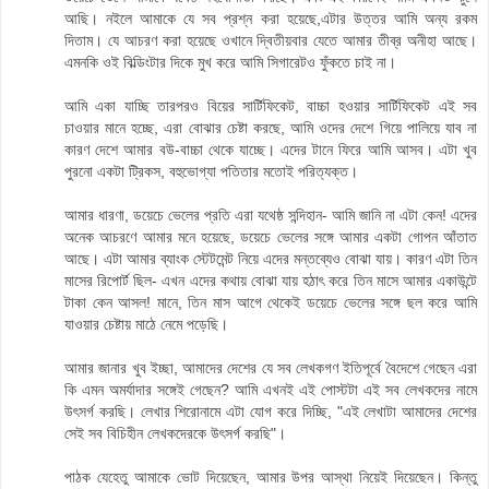
আছি। নইলে আমাকে যে সব প্রশ্ন করা হয়েছে,এটার উত্তর আমি অন্য রকম
দিতাম। যে আচরণ করা হয়েছে ওখানে দ্বিতীয়বার যেতে আমার তীব্র অনীহা আছে।
এমনকি ওই বিল্ডিংটার দিকে মুখ করে আমি সিগারেটও ফুঁকতে চাই না।
আমি একা যাচ্ছি তারপরও বিয়ের সার্টিফিকেট, বাচ্চা হওয়ার সার্টিফিকেট এই সব
চাওয়ার মানে হচ্ছে, এরা বোঝার চেষ্টা করছে, আমি ওদের দেশে গিয়ে পালিয়ে যাব না
কারণ দেশে আমার বউ-বাচ্চা থেকে যাচ্ছে। এদের টানে ফিরে আমি আসব। এটা খুব
পুরনো একটা ট্রিকস, বহুভোগ্যা পতিতার মতোই পরিত্যক্ত।
আমার ধারণা, ডয়েচে ভেলের প্রতি এরা যথেষ্ঠ সন্দিহান- আমি জানি না এটা কেন! এদের
অনেক আচরণে আমার মনে হয়েছে, ডয়েচে ভেলের সঙ্গে আমার একটা গোপন আঁতাত
আছে। এটা আমার ব্যাংক স্টেটমেন্ট নিয়ে এদের মন্তব্যেও বোঝা যায়। কারণ এটা তিন
মাসের রিপোর্ট ছিল- এখন এদের কথায় বোঝা যায় হঠাৎ করে তিন মাসে আমার একাউন্টে
টাকা কেন আসল! মানে, তিন মাস আগে থেকেই ডয়েচে ভেলের সঙ্গে ছল করে আমি
যাওয়ার চেষ্টায় মাঠে নেমে পড়েছি।
আমার জানার খুব ইচ্ছা, আমাদের দেশের যে সব লেখকগণ ইতিপূর্বে বৈদেশে গেছেন এরা
কি এমন অমর্যাদার সঙ্গেই গেছেন? আমি এখনই এই পোস্টটা এই সব লেখকদের নামে
উৎসর্গ করছি। লেখার শিরোনামে এটা যোগ করে দিচ্ছি, "এই লেখাটা আমাদের দেশের
সেই সব বিচিহীন লেখকদেরকে উৎসর্গ করছি"।
পাঠক যেহেতু আমাকে ভোট দিয়েছেন, আমার উপর আস্থা নিয়েই দিয়েছেন। কিন্তু