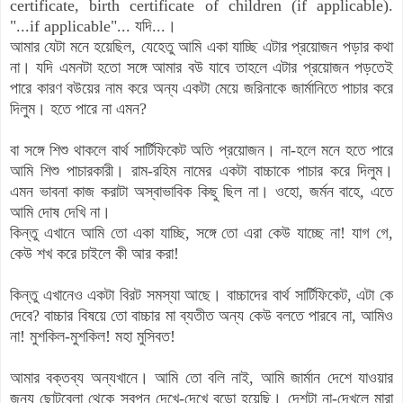
certificate, birth certificate of children (if applicable).
"...if applicable"...
যদি...।
আমার যেটা মনে হয়েছিল, যেহেতু আমি একা যাচ্ছি এটার প্রয়োজন পড়ার কথা
না।
যদি
এমনটা হতো
সঙ্গে আমার বউ যাবে তাহলে এটার প্রয়োজন পড়তেই
পারে কারণ বউয়ের নাম করে অন্য একটা মেয়ে জরিনাকে জার্মানিতে পাচার করে
দিলুম। হতে পারে না এমন?
বা সঙ্গে শিশু থাকলে বার্থ সার্টিফিকেট অতি প্রয়োজন। না-হলে মনে হতে পারে
আমি শিশু পাচারকারী। রাম-রহিম নামের একটা বাচ্চাকে পাচার করে দিলুম।
এমন ভাবনা কাজ করাটা অস্বাভাবিক কিছু ছিল না। ওহো, জর্মন বাহে, এতে
আমি দোষ দেখি না।
কিন্তু এখানে আমি তো একা যাচ্ছি, সঙ্গে তো এরা কেউ যাচ্ছে না! যাগ গে,
কেউ শখ করে চাইলে কী আর করা!
কিন্তু এখানেও একটা বিরট সমস্যা আছে। বাচ্চাদের বার্থ সার্টিফিকেট, এটা কে
দেবে? বাচ্চার বিষয়ে তো বাচ্চার মা ব্যতীত অন্য কেউ বলতে পারবে না, আমিও
না! মুশকিল-মুশকিল! মহা মুসিবত!
আ
মার বক্তব্য অন্যখানে। আমি তো বলি নাই, আমি জার্মান দেশে যাওয়ার
জন্য ছোটবেলা থেকে স্বপ্ন দেখে-দেখে বড়ো হয়েছি। দেশটা না-দেখলে মারা