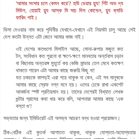
'আমার সংসার চলে কেমন করে'? হাউ ডেয়ার য়্যু!
শিট অভ দ্য
মিউল
,
হোয়াই য়্যু আস্ক মি সাচ দিস কোশ্চেন, য়্যু ব্লাডি
ফাকিং গাই।
ভিসা দেওয়ার নাম করে পৃথিবীর যেখানে-যেখানে এই নিয়মটা চালু আছে সেই
দেশ কতটা উন্নত এটা জেনে আমার কাজ নাই।
ওই দেশের কতগুলো মিসাইল আছে, সোনা-রুপার মজুত কত
টন, সংবিধান কত পুরনো বা ক্ষণে-ক্ষণে মানবতার অর্ন্তবাস চড়ান
বা বিছানায় অন্তরঙ্গ মুহূর্তে কয় কেজি মান্ডার তেল মেখে কতক্ষণ
থাকতে পারেন এটা আমার কাছে জরুরি কিছু না!
যত চকচকে কাপড়ই এরা পরে থাকুক না কেন, এই সব মানুষকে
আমার কাছে স্রেফ নগ্ন মনে হয়। ওদের ঢেকে রাখা একপেট
আবর্জনা স্পষ্ট প্রতিয়মান হয়। তাদের দেশেরই বিখ্যাত লেখক
গুন্টার গ্রাসের কথা ধার করে বলি, আপনারা আমার কাছে 'এক
বস্তা গু'!
সভ্যতার জন্য ইমিডিয়েট এই অসভ্য আচরণ বন্ধ হওয়া প্রয়োজন।
ঠিক-বেঠিক এই কুতর্ক আপাতত থাকুক, থাকুক যোগ্যতা-অযোগ্যতার