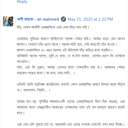
Reply
আলী মাহমেদ - ali mahmed
May 21, 2010 at 1:22 PM
উঁহু, কেবল জার্মানী এমব্যাসিকে একা দোষ দিয়ে লাভ নাই।
বোঝাবার সুবিধার কারণে ব্যক্তিগত প্রসঙ্গ শেয়ার করি। আমার বড়ো বোন যাবেন
জাপান। সেখানে তাঁর ছেলে থাকে। প্রথম নাতি হবে, সেই কারণেই তাঁর যাওয়া।
জাপান এমব্যাসিতে ৬০ বছর বয়সের এই মহিলাকে দাঁড় করিয়ে রাখা হয়েছিল।
হাবিজাবি অনেক প্রশ্ন, তুমি যে যাবা, যে ক-দিন থাকবা, তোমার ছেলে কি তোমাকে
খাওয়াবে।
শ্লা, এরা কি বুঝবে, আমরা তোদের মতো শেকড়হীন গাছ না। আমাদের শেকড়
নারকেল গাছের মতো। মা-বাবা, দাদা-দাদি...।
ওদিনই আমি প্রতিজ্ঞা করেছিলাম, কখনই কোন এমব্যাসির সামনে ভিসার জন্য দাঁড়াব
না। আফসোস, নিয়তি...।
আমার মনে হয়, পৃথিবীর ক্ষমাবান-ধনী দেশের এমব্যাসিগুলো মিলে ঠিক করেছে, এরা
আমাদের মতো মেরুদন্ডহীন সরকারের দেশগুলোর সঙ্গে এই সব অসভ্য আচরণ করেই
যাবে।
এরা কেন এটা বুঝতে চায় না, প্রথমেই এরা এদের দেশকে এখানেই নগ্ন করে দিচ্ছে।