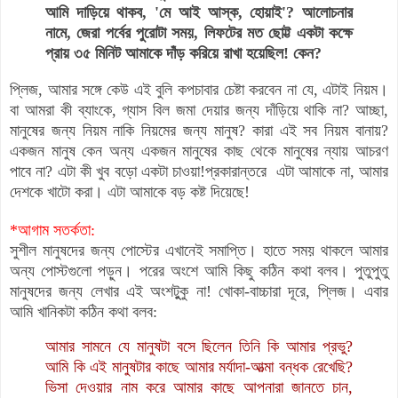
আমি দাড়িয়ে থাকব, 'মে আই আস্ক, হোয়াই'? আলোচনার
নামে, জেরা পর্বের পুরোটা সময়, লিফটের মত ছোট্ট একটা কক্ষে
প্রায় ৩৫ মিনিট আমাকে দাঁড় করিয়ে রাখা হয়েছিল! কেন?
প্লিজ, আমার সঙ্গে কেউ এই বুলি কপচাবার চেষ্টা করবেন না যে, এটাই নিয়ম।
বা আমরা কী ব্যাংকে, গ্যাস বিল জমা দেয়ার জন্য দাঁড়িয়ে থাকি না? আচ্ছা,
মানুষের জন্য নিয়ম নাকি নিয়মের জন্য মানুষ? কারা এই সব নিয়ম বানায়?
একজন মানুষ কেন অন্য একজন মানুষের কাছ থেকে মানুষের ন্যায় আচরণ
পাবে না? এটা কী খুব বড়ো একটা চাওয়া‍!
প্রকারান্তরে এটা আমাকে না, আমার
দেশকে খাটো করা। এটা আমাকে বড় কষ্ট দিয়েছে!
*আগাম সতর্কতা:
সুশীল মানুষদের জন্য পোস্টের এখানেই সমাপ্তি। হাতে সময় থাকলে আমার
অন্য পোস্টগুলো পড়ুন। পরের অংশে আমি কিছু কঠিন কথা বলব। পুতুপুতু
মানুষদের জন্য লেখার এই অংশটুুকু না! খোকা-বাচ্চারা দূরে, প্লিজ। এবার
আমি খানিকটা কঠিন কথা বলব:
আমার সামনে যে মানুষটা বসে ছিলেন তিনি কি আমার প্রভু?
আমি কি এই মানুষটার কাছে আমার মর্যাদা-আত্মা বন্ধক রেখেছি?
ভিসা দেওয়ার নাম করে আমার কাছে আপনারা জানতে চান,