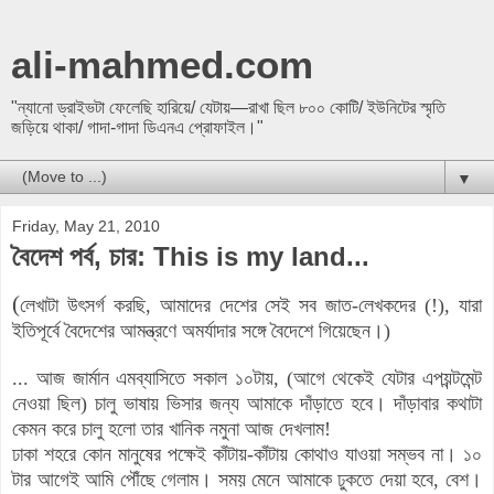
ali-mahmed.com
"ন্যানো ড্রাইভটা ফেলেছি হারিয়ে/ যেটায়—রাখা ছিল ৮০০ কোটি/ ইউনিটের স্মৃতি
জড়িয়ে থাকা/ গাদা-গাদা ডিএনএ প্রোফাইল।"
▼
Friday, May 21, 2010
বৈদেশ পর্ব, চার: This is my land...
(
লেখাটা উৎসর্গ করছি, আমাদের দেশের সেই সব জাত-লেখকদের (!), যারা
ইতিপূর্বে বৈদেশের আমন্ত্রণে অমর্যাদার সঙ্গে বৈদেশে গিয়েছেন।)
...
আজ জার্মান এমব্যাসিতে সকাল ১০টায়, (আগে থেকেই যেটার এপয়ন্টমেন্ট
নেওয়া ছিল) চালু ভাষায় ভিসার জন্য আমাকে দাঁড়াতে হবে। দাঁড়াবার কথাটা
কেমন করে চালু হলো তার খানিক নমুনা আজ দেখলাম!
ঢাকা শহরে কোন মানুষের পক্ষেই কাঁটায়-কাঁটায় কোথাও যাওয়া সম্ভব না। ১০
টার আগেই আমি পৌঁছে গেলাম। সময় মেনে আমাকে ঢুকতে দেয়া হবে, বেশ।