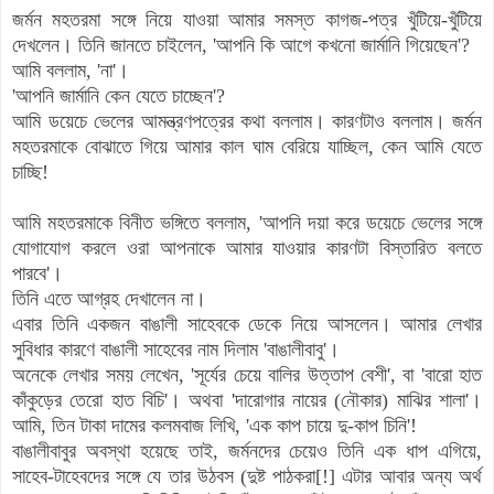
জর্মন মহতরমা সঙ্গে নিয়ে যাওয়া আমার সমস্ত কাগজ-পত্র খুঁটিয়ে-খুঁটিয়ে
দেখলেন। তিনি জানতে চাইলেন, 'আপনি কি আগে কখনো জার্মানি গিয়েছেন'?
আমি বললাম, 'না'।
'আপনি জার্মানি কেন যেতে চাচ্ছেন'?
আমি ডয়েচে ভেলের আমন্ত্রণপত্রের কথা বললাম। কারণটাও বললাম। জর্মন
মহতরমাকে বোঝাতে গিয়ে আমার কাল ঘাম বেরিয়ে যাচ্ছিল, কেন আমি যেতে
চাচ্ছি!
আমি মহতরমাকে বিনীত ভঙ্গিতে বললাম, 'আপনি দয়া করে ডয়েচে ভেলের সঙ্গে
যোগাযোগ করলে ওরা আপনাকে আমার যাওয়ার কারণটা বিস্তারিত বলতে
পারবে'।
তিনি এতে আগ্রহ দেখালেন না।
এবার তিনি একজন বাঙালী সাহেবকে ডেকে নিয়ে আসলেন। আমার লেখার
সুবিধার কারণে বাঙালী সাহেবের নাম দিলাম 'বাঙালীবাবু'।
অনেকে লেখার সময় লেখেন, 'সূর্যের চেয়ে বালির উত্তাপ বেশী', বা 'বারো হাত
কাঁকুড়ের তেরো হাত বিচি'। অথবা 'দারোগার নায়ের (নৌকার) মাঝির শালা'।
আমি, তিন টাকা দামের কলমবাজ লিখি, 'এক কাপ চায়ে দু-কাপ চিনি'!
বাঙালীবাবুর অবস্থা হয়েছে তাই, জর্মনদের চেয়েও তিনি এক ধাপ এগিয়ে,
সাহেব-টাহেবদের সঙ্গে যে তার উঠবস (দুষ্ট পাঠকরা[!] এটার আবার অন্য অর্থ