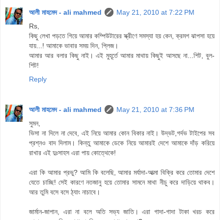
আলী মাহমেদ - ali mahmed
May 21, 2010 at 7:22 PM
Rs,
কিছু লেখা পড়তে গিয়ে আমার কম্পিউটারের স্ক্রীণে সমস্যা হয় কেন, ক্রমশ ঝাপসা হয়ে
যায়...! আমাকে ভাবার সময় দিন, প্লিজ।
আমার আর বলার কিছু নাই। এই মুহূর্তে আমার মাথায় কিছুই আসছে না...শিট, বুল-
শিট!
Reply
আলী মাহমেদ - ali mahmed
May 21, 2010 at 7:36 PM
সুমন,
ভিসা না দিলে না দেবে, এই নিয়ে আমার কোন বিকার নাই। উদ্ভট,গর্দভ টাইপের সব
প্রশ্নও বাদ দিলাম। কিন্তু আমাকে ডেকে নিয়ে আমারই দেশে আমাকে দাঁড় করিয়ে
রাখার এই দুঃসাহস এরা পায় কোত্থেকে!
এরা কি আমার প্রভু? আমি কি বলেছি, আমার মর্যাদা-আত্মা বিক্রি করে তোমার দেশে
যেতে চাচ্ছি! সেই কারণে নতজানু হয়ে তোমার সামনে মাথা নীচু করে দাড়িয়ে থাকব।
আর তুমি বসে বসে ঠ্যাং নাচাবে।
জার্মান-জাপান, এরা না বলে অতি সভ্য জাতি। এরা গাদা-গাদা টাকা খরচ করে