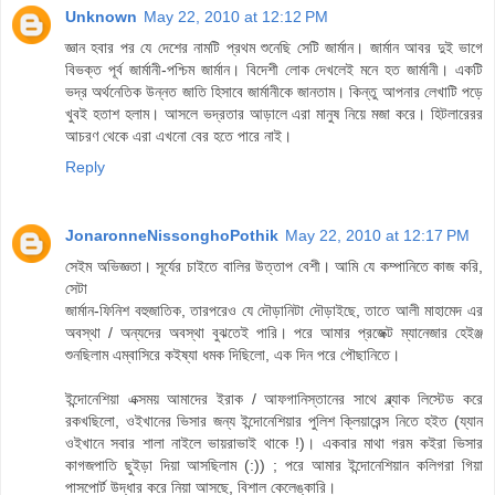
Unknown
May 22, 2010 at 12:12 PM
জ্ঞান হবার পর যে দেশের নামটি প্রথম শুনেছি সেটি জার্মান। জার্মান আবর দুই ভাগে
বিভক্ত পূর্ব জার্মানী-পশ্চিম জার্মান। বিদেশী লোক দেখলেই মনে হত জার্মানী। একটি
ভদ্র অর্থনেতিক উন্নত জাতি হিসাবে জার্মানীকে জানতাম। কিন্তু আপনার লেখাটি পড়ে
খুবই হতাশ হলাম। আসলে ভদ্রতার আড়ালে এরা মানুষ নিয়ে মজা করে। হিটলারেরর
আচরণ থেকে এরা এখনো বের হতে পারে নাই।
Reply
JonaronneNissonghoPothik
May 22, 2010 at 12:17 PM
সেইম অভিজ্ঞতা। সূর্যের চাইতে বালির উত্তাপ বেশী। আমি যে কম্পানিতে কাজ করি,
সেটা
জার্মান-ফিনিশ বহুজাতিক, তারপরেও যে দৌড়ানিটা দৌড়াইছে, তাতে আলী মাহামেদ এর
অবস্থা / অন্যদের অবস্থা বুঝতেই পারি। পরে আমার প্রজেক্ট ম্যানেজার হেইঞ্জ
শুনছিলাম এম্বাসিরে কইষ্যা ধমক দিছিলো, এক দিন পরে পৌছানিতে।
ইন্দোনেশিয়া এক্সময় আমাদের ইরাক / আফগানিস্তানের সাথে ব্ল্যাক লিস্টেড করে
রকখছিলো, ওইখানের ভিসার জন্য ইন্দোনেশিয়ার পুলিশ ক্লিয়ারেন্স নিতে হইত (য্যান
ওইখানে সবার শালা নাইলে ভায়রাভাই থাকে !)। একবার মাথা গরম কইরা ভিসার
কাগজপাতি ছুইড়া দিয়া আসছিলাম (:)) ; পরে আমার ইন্দোনেশিয়ান কলিগরা গিয়া
পাসপোর্ট উদ্ধার করে নিয়া আসছে, বিশাল কেলেঙ্কারি।