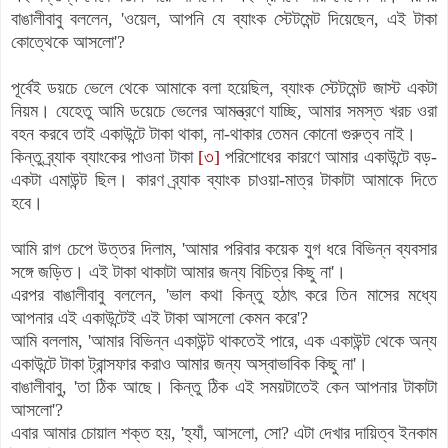
বাঙালীবাবু বললেন, 'ওয়েল, আপনি যে ব্যাংক স্টেটমেন্ট দিয়েছেন, এই টাকা
কোত্থেকে আসলো'?
পূর্বেই ডয়চে ভেলে থেকে আমাকে বলা হয়েছিল, ব্যাংক স্টেটমেন্ট জাস্ট একটা
নিয়ম। যেহেতু আমি ডয়েচে ভেলের আমন্ত্রণে যাচ্ছি, আমার সমস্ত খরচ ওরা
বহন করবে তাই একাউন্টে টাকা থাকা, না-থাকার তেমন কোনো গুরুত্ব নাই।
কিন্তু ব্র্যাক ব্যাংকের পাওনা টাকা
[৩]
পরিশোধের কারণে আমার একাউন্টে বড়-
একটা এমাউন্ট ছিল। কারণ
ব্র্যাক ব্যাংক
চাওয়া-মাত্র টাকাটা আমাকে দিতে
হবে।
আমি রাগ চেপে উত্তর দিলাম, 'আমার পরিবার কয়েক যুগ ধরে বিভিন্ন ব্যবসার
সঙ্গে জড়িত। এই টাকা থাকাটা আমার জন্য বিচিত্র কিছু না'।
এরপর বাঙালীবাবু বললেন, 'ভাল কথা কিন্তু হঠাৎ করে তিন মাসের মধ্যে
আপনার এই একাউন্টেই এই টাকা আসলো কেমন করে'?
আমি বললাম, 'আমার বিভিন্ন একাউন্ট থাকতেই পারে, এক একাউন্ট থেকে অন্য
একাউন্টে টাকা ট্রান্সফার করাও আমার জন্য অস্বাভাবিক কিছু না'।
বাঙালীবাবু, 'তা ঠিক আছে। কিন্তু ঠিক এই সময়টাতেই কেন আপনার টাকাটা
আসলো'?
এবার আমার চোয়াল শক্ত হয়, 'হ্যাঁ, আসলো, সো? এটা দেখার দায়িত্ব ইনকাম