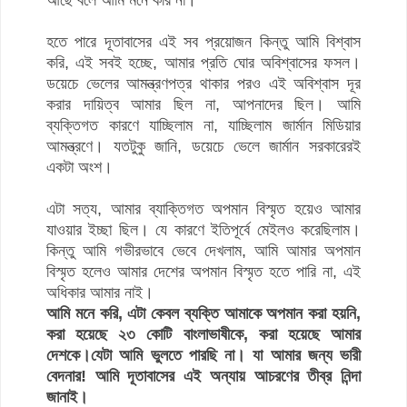
আছে বলে আমি মনে করি না।
হতে পারে দূতাবাসের এই সব প্রয়োজন কিন্তু আমি বিশ্বাস
করি, এই সবই হচ্ছে, আমার প্রতি ঘোর অবিশ্বাসের ফসল।
ডয়েচে ভেলের আমন্ত্রণপত্র থাকার পরও এই অবিশ্বাস দূর
করার দায়িত্ব আমার ছিল না, আপনাদের ছিল। আমি
ব্যক্তিগত কারণে যাচ্ছিলাম না, যাচ্ছিলাম জার্মান মিডিয়ার
আমন্ত্রণে। যতটুকু জানি, ডয়েচে ভেলে জার্মান সরকারেরই
একটা অংশ।
এটা সত্য, আমার ব্যাক্তিগত অপমান বিস্মৃত হয়েও আমার
যাওয়ার ইচ্ছা ছিল। যে কারণে ইতিপূর্বে মেইলও করেছিলাম।
কিন্তু আমি গভীরভাবে ভেবে দেখলাম, আমি আমার অপমান
বিস্মৃত হলেও আমার দেশের অপমান বিস্মৃত হতে পারি না, এই
অধিকার আমার নাই।
আমি মনে করি, এটা কেবল ব্যক্তি আমাকে অপমান করা হয়নি,
করা হয়েছে ২৩ কোটি বাংলাভাষীকে, করা হয়েছে আমার
দেশকে।
যেটা আমি ভুলতে পারছি না। যা আমার জন্য ভারী
বেদনার!
আমি দূতাবাসের এই অন্যায় আচরণের তীব্র নিন্দা
জানাই।