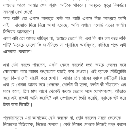
যাওয়ার আগে আমার শেষ শ্বাস আটকে থাকবে। অন্তত মূত্র বিসর্জনে
সমস্যা দেখা দেবে!
আর আমি তো এখানে অনাহুত কেউ না! আমি এখানে নিজ আগ্রহে আসি
নাই। দাওয়াত দিয়ে নিয়ে আসা হয়েছে, আমি এখানে এসেছি এদের জার্মান
মিডিয়ার আমন্ত্রণে।
এখন
এটা তো আমার দায়িত্ব না, 'ডয়েচে ভেলে' কি, এরা কি ধান চাষ করে নাকি
পাট?
'ডয়েচে ভেলে' কি
জার্মানিতে না প্যারিসে অবস্থিত, ঝাপিয়ে পড়ে এটা
এদেরকে বোঝানো!
এরা যেটা করতে পারতেন, একটা মেইল করলেই হত! ডয়চে ভেলের সঙ্গে
যোগাযোগ করে আমার তথ্যগুলো যাচাই করে নেওয়া। এই ব্যাংক স্টেটমেন্টটা
ভূয়া কি-না সেটা যাচাই করে দেখা।
আমার তিন মাসের ব্যাংক স্টেটমেন্ট নিয়ে
এরা যে খেলাটা আমার সঙ্গে খেললেন, গোলটা কী হলো, ফলটা কী দাঁড়ালো? এর
মানে হলো, তিন মাস আগে থেকেই ডয়চে ভেলের সঙ্গে যোগসাজসে, আঁতাত
করে এই কান্ডটা আমি করেছি? এই পেপারগুলো তৈরি করেছি, ব্যাংকে হুট করে
টাকা জমা দিয়েছি।
প্রকারান্তরে
এরা আমাকেই ছোট করলেন না, ছোট করলেন ডয়চে ভেলেকে—
নিজেদের মিডিয়াকে, নিজের দেশকে। কেউ নিজের দেশকে নিজেই নগ্ন করলে