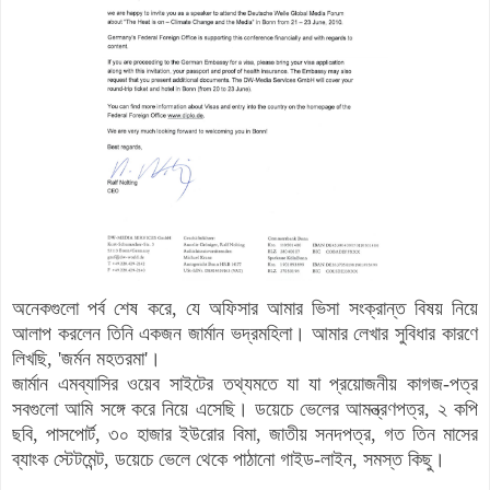
অনেকগুলো পর্ব শেষ করে, যে অফিসার আমার ভিসা সংক্রান্ত বিষয় নিয়ে
আলাপ করলেন তিনি একজন জার্মান ভদ্রমহিলা। আমার লেখার সুবিধার কারণে
লিখছি, 'জর্মন মহতরমা'।
জার্মান এমব্যাসির ওয়েব সাইটের তথ্যমতে যা যা প্রয়োজনীয় কাগজ-পত্র
সবগুলো আমি সঙ্গে করে নিয়ে এসেছি। ডয়েচে ভেলের আমন্ত্রণপত্র, ২ কপি
ছবি, পাসপোর্ট, ৩০ হাজার ইউরোর বিমা, জাতীয় সনদপত্র, গত তিন মাসের
ব্যাংক স্টেটমেন্ট, ডয়েচে ভেলে থেকে পাঠানো গাইড-লাইন, সমস্ত কিছু।