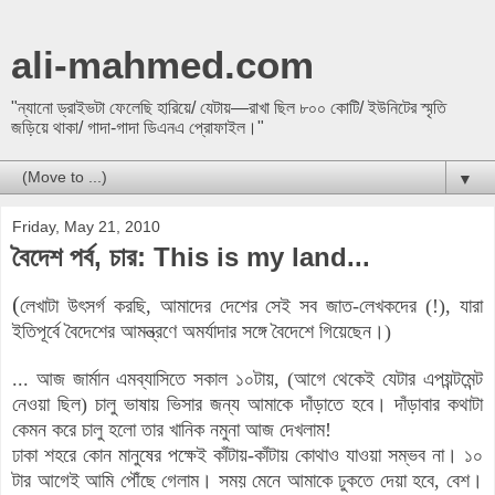
ali-mahmed.com
"ন্যানো ড্রাইভটা ফেলেছি হারিয়ে/ যেটায়—রাখা ছিল ৮০০ কোটি/ ইউনিটের স্মৃতি
জড়িয়ে থাকা/ গাদা-গাদা ডিএনএ প্রোফাইল।"
▼
Friday, May 21, 2010
বৈদেশ পর্ব, চার: This is my land...
(
লেখাটা উৎসর্গ করছি, আমাদের দেশের সেই সব জাত-লেখকদের (!), যারা
ইতিপূর্বে বৈদেশের আমন্ত্রণে অমর্যাদার সঙ্গে বৈদেশে গিয়েছেন।)
...
আজ জার্মান এমব্যাসিতে সকাল ১০টায়, (আগে থেকেই যেটার এপয়ন্টমেন্ট
নেওয়া ছিল) চালু ভাষায় ভিসার জন্য আমাকে দাঁড়াতে হবে। দাঁড়াবার কথাটা
কেমন করে চালু হলো তার খানিক নমুনা আজ দেখলাম!
ঢাকা শহরে কোন মানুষের পক্ষেই কাঁটায়-কাঁটায় কোথাও যাওয়া সম্ভব না। ১০
টার আগেই আমি পৌঁছে গেলাম। সময় মেনে আমাকে ঢুকতে দেয়া হবে, বেশ।