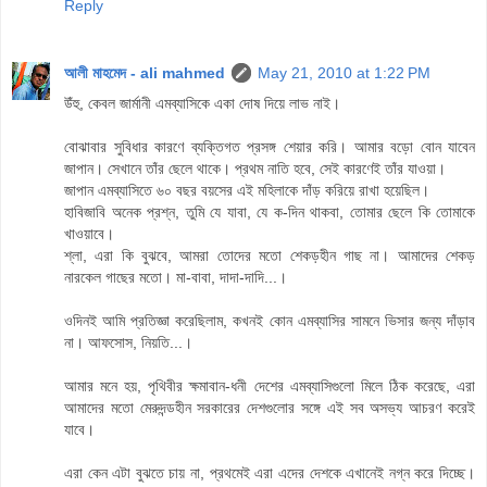
Reply
আলী মাহমেদ - ali mahmed
May 21, 2010 at 1:22 PM
উঁহু, কেবল জার্মানী এমব্যাসিকে একা দোষ দিয়ে লাভ নাই।
বোঝাবার সুবিধার কারণে ব্যক্তিগত প্রসঙ্গ শেয়ার করি। আমার বড়ো বোন যাবেন
জাপান। সেখানে তাঁর ছেলে থাকে। প্রথম নাতি হবে, সেই কারণেই তাঁর যাওয়া।
জাপান এমব্যাসিতে ৬০ বছর বয়সের এই মহিলাকে দাঁড় করিয়ে রাখা হয়েছিল।
হাবিজাবি অনেক প্রশ্ন, তুমি যে যাবা, যে ক-দিন থাকবা, তোমার ছেলে কি তোমাকে
খাওয়াবে।
শ্লা, এরা কি বুঝবে, আমরা তোদের মতো শেকড়হীন গাছ না। আমাদের শেকড়
নারকেল গাছের মতো। মা-বাবা, দাদা-দাদি...।
ওদিনই আমি প্রতিজ্ঞা করেছিলাম, কখনই কোন এমব্যাসির সামনে ভিসার জন্য দাঁড়াব
না। আফসোস, নিয়তি...।
আমার মনে হয়, পৃথিবীর ক্ষমাবান-ধনী দেশের এমব্যাসিগুলো মিলে ঠিক করেছে, এরা
আমাদের মতো মেরুদন্ডহীন সরকারের দেশগুলোর সঙ্গে এই সব অসভ্য আচরণ করেই
যাবে।
এরা কেন এটা বুঝতে চায় না, প্রথমেই এরা এদের দেশকে এখানেই নগ্ন করে দিচ্ছে।