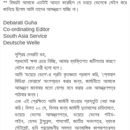
** বিষয়টা আমাকে এতটাই আহত করেছিল যে ডয়চে ভেলেকে মেইল করে
জানিয়ে ছিলাম আমি তাদের আমন্ত্রণে যাচ্ছি না।
Debarati Guha
Co-ordinating Editor
South Asia Service
Deutsche Welle
সুপ্রিয় দেবরতি গুহ,
প্রথমেই ক্ষমা চেয়ে নিচ্ছি, আমার ব্যাক্তিগত জটিলতার কারণে
মেইল করতে দেরী হলো বলে।
আমি 'ডয়েচে ভেলে'-র প্রতি কৃতজ্ঞতা প্রকাশ করি, 'গ্লোবাল
মিডিয়া ফোরামে' অংশগ্রহন করার জন্য, জার্মানীতে আমাকে
আমন্ত্রণ জানাবার মতো যোগ্য মনে করায় এবং আমন্ত্রণপত্র
পাঠাবার জন্য।
এবং এই প্রেক্ষিতে আমি জার্মানী যাওয়ার প্রস্তুতি নেয়া শুরু
করি। বিগত ২০ মে, ভিসার জন্য জার্মানী দুতাবাসের চাহিদামতে,
ডয়েচে ভেলের আমন্ত্রণপত্র, ডয়েচে ভেলের গাইড-
লাইন, হেলথ ইন্সুরেন্স, পাসপোর্ট, জাতীয় সনদপত্র, ব্যাংক
স্টেটমেন্ট, ছবি প্রয়োজনীয় সমস্ত আনুষাঙ্গিক কাগজপত্রসহ