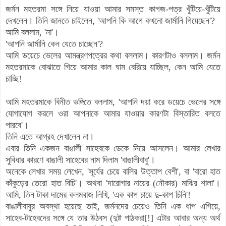
জর্মন মহতরমা সঙ্গে নিয়ে যাওয়া আমার সমস্ত কাগজ-পত্র খুঁটিয়ে-খুঁটিয়ে
দেখলেন। তিনি জানতে চাইলেন, 'আপনি কি আগে কখনো জার্মানি গিয়েছেন'?
আমি বললাম, 'না'।
'আপনি জার্মানি কেন যেতে চাচ্ছেন'?
আমি ডয়েচে ভেলের আমন্ত্রণপত্রের কথা বললাম। কারণটাও বললাম। জর্মন
মহতরমাকে বোঝাতে গিয়ে আমার কাল ঘাম বেরিয়ে যাচ্ছিল, কেন আমি যেতে
চাচ্ছি!
আমি মহতরমাকে বিনীত ভঙ্গিতে বললাম, 'আপনি দয়া করে ডয়েচে ভেলের সঙ্গে
যোগাযোগ করলে ওরা আপনাকে আমার যাওয়ার কারণটা বিস্তারিত বলতে
পারবে'।
তিনি এতে আগ্রহ দেখালেন না।
এবার তিনি একজন বাঙালী সাহেবকে ডেকে নিয়ে আসলেন। আমার লেখার
সুবিধার কারণে বাঙালী সাহেবের নাম দিলাম 'বাঙালীবাবু'।
অনেকে লেখার সময় লেখেন, 'সূর্যের চেয়ে বালির উত্তাপ বেশী', বা 'বারো হাত
কাঁকুড়ের তেরো হাত বিচি'। অথবা 'দারোগার নায়ের (নৌকার) মাঝির শালা'।
আমি, তিন টাকা দামের কলমবাজ লিখি, 'এক কাপ চায়ে দু-কাপ চিনি'!
বাঙালীবাবুর অবস্থা হয়েছে তাই, জর্মনদের চেয়েও তিনি এক ধাপ এগিয়ে,
সাহেব-টাহেবদের সঙ্গে যে তার উঠবস (দুষ্ট পাঠকরা[!] এটার আবার অন্য অর্থ