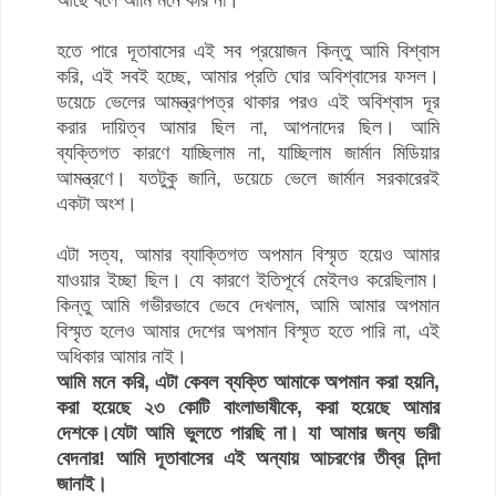
আছে বলে আমি মনে করি না।
হতে পারে দূতাবাসের এই সব প্রয়োজন কিন্তু আমি বিশ্বাস
করি, এই সবই হচ্ছে, আমার প্রতি ঘোর অবিশ্বাসের ফসল।
ডয়েচে ভেলের আমন্ত্রণপত্র থাকার পরও এই অবিশ্বাস দূর
করার দায়িত্ব আমার ছিল না, আপনাদের ছিল। আমি
ব্যক্তিগত কারণে যাচ্ছিলাম না, যাচ্ছিলাম জার্মান মিডিয়ার
আমন্ত্রণে। যতটুকু জানি, ডয়েচে ভেলে জার্মান সরকারেরই
একটা অংশ।
এটা সত্য, আমার ব্যাক্তিগত অপমান বিস্মৃত হয়েও আমার
যাওয়ার ইচ্ছা ছিল। যে কারণে ইতিপূর্বে মেইলও করেছিলাম।
কিন্তু আমি গভীরভাবে ভেবে দেখলাম, আমি আমার অপমান
বিস্মৃত হলেও আমার দেশের অপমান বিস্মৃত হতে পারি না, এই
অধিকার আমার নাই।
আমি মনে করি, এটা কেবল ব্যক্তি আমাকে অপমান করা হয়নি,
করা হয়েছে ২৩ কোটি বাংলাভাষীকে, করা হয়েছে আমার
দেশকে।
যেটা আমি ভুলতে পারছি না। যা আমার জন্য ভারী
বেদনার!
আমি দূতাবাসের এই অন্যায় আচরণের তীব্র নিন্দা
জানাই।