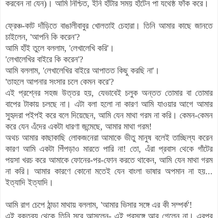
করবেন না যেন)। আমি নিশ্চিত, ইনি হাঁটার সময় হাঁটেন পা যথেষ্ঠ ফাঁক করে।
ফ্রেঞ্চ
-কাট দাঁড়িতে বাঙালীবাবুর খোলতাই চেহারা। তিনি আমার কাছে জানতে
চাইলেন, 'আপনি কি করেন'?
আমি হাঁই তুলে বললাম, 'লেখালেখি করি'।
'লেখালেখির বাইরে কি করেন'?
আমি বললাম, 'লেখালেখির বাইরে আপাতত কিছু করছি না'।
'তাহলে আপনার সংসার চলে কেমন করে'?
এই প্রশ্নের সহজ উত্তর হয়, যেভাবেই চলুক অন্তত তোমার বা তোমার
বাপের টাকায় চলছে না। এটা বলা হলো না কারণ আমি যাওয়ার আগে আমার
সুহৃদরা পইপই করে বলে দিয়েছেন, আমি যেন মাথা গরম না করি। কেমন-কেমন
করে যেন এঁদের একটা ধারণা জন্মেছে, আমার মাথা গরম!
অথচ আমার কাছাকাছি লোকজনেরা আমাকে ভীতু মানুষ বলেই তাচ্ছিল্য করেন
কারণ আমি একটা পিঁপড়াও মারতে পারি না! তো, এঁরা প্রবাস থেকে গাঁটের
পয়সা খরচ করে আমাকে ফোনের-পর-ফোন করতে থাকেন, আমি যেন মাথা গরম
না করি। আমার কারণে কোনো মতেই যেন বাংলা ভাষার অপমান না হয়...
ইত্যাদি ইত্যাদি।
আমি রাগ চেপে ঠান্ডা মাথায় বললাম, 'আমার ভিসার সঙ্গে এর কী সম্পর্ক'!
এই বক্তব্য থেকে তিনি সরে আসলেন- এই প্রসঙ্গে আর গেলেন না। এরপর