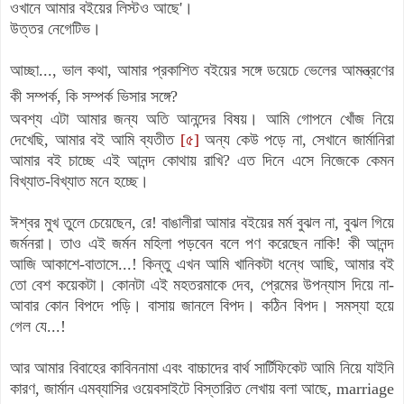
ওখানে আমার বইয়ের লিস্টও আছে'।
উত্তর নেগেটিভ।
আচ্ছা..., ভাল কথা, আমার প্রকাশিত বইয়ের সঙ্গে ডয়েচে ভেলের আমন্ত্রণের
কী সম্পর্ক, কি সম্পর্ক ভিসার সঙ্গে?
অবশ্য এটা আমার জন্য অতি আনন্দের বিষয়। আমি গোপনে খোঁজ নিয়ে
দেখেছি, আমার বই আমি ব্যতীত
[৫]
অন্য কেউ পড়ে না, সেখানে জার্মানিরা
আমার বই চাচ্ছে এই আনন্দ কোথায় রাখি? এত দিনে এসে নিজেকে কেমন
বিখ্যাত-বিখ্যাত মনে হচ্ছে।
ঈশ্বর মুখ তুলে চেয়েছেন, রে! বাঙালীরা আমার বইয়ের মর্ম বুঝল না, বুঝল গিয়ে
জর্মনরা। তাও এই জর্মন মহিলা পড়বেন বলে পণ করেছেন নাকি! কী আনন্দ
আজি আকাশে-বাতাসে...! কিন্তু এখন আমি খানিকটা ধন্ধে আছি, আমার বই
তো বেশ কয়েকটা। কোনটা এই মহতরমাকে দেব, প্রেমের উপন্যাস দিয়ে না-
আবার কোন বিপদে পড়ি। বাসায় জানলে বিপদ। কঠিন বিপদ। সমস্যা হয়ে
গেল যে...!
আর আমার বিবাহের কাবিননামা এবং বাচ্চাদের বার্থ সার্টিফিকেট আমি নিয়ে যাইনি
কারণ, জার্মান এমব্যাসির ওয়েবসাইটে বিস্তারিত লেখায় বলা আছে,
marriage