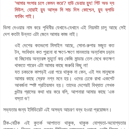
'আমার সংসার চলে কেমন করে'? হাউ ডেয়ার য়্যু!
শিট অভ দ্য
মিউল
,
হোয়াই য়্যু আস্ক মি সাচ দিস কোশ্চেন, য়্যু ব্লাডি
ফাকিং গাই।
ভিসা দেওয়ার নাম করে পৃথিবীর যেখানে-যেখানে এই নিয়মটা চালু আছে সেই
দেশ কতটা উন্নত এটা জেনে আমার কাজ নাই।
ওই দেশের কতগুলো মিসাইল আছে, সোনা-রুপার মজুত কত
টন, সংবিধান কত পুরনো বা ক্ষণে-ক্ষণে মানবতার অর্ন্তবাস চড়ান
বা বিছানায় অন্তরঙ্গ মুহূর্তে কয় কেজি মান্ডার তেল মেখে কতক্ষণ
থাকতে পারেন এটা আমার কাছে জরুরি কিছু না!
যত চকচকে কাপড়ই এরা পরে থাকুক না কেন, এই সব মানুষকে
আমার কাছে স্রেফ নগ্ন মনে হয়। ওদের ঢেকে রাখা একপেট
আবর্জনা স্পষ্ট প্রতিয়মান হয়। তাদের দেশেরই বিখ্যাত লেখক
গুন্টার গ্রাসের কথা ধার করে বলি, আপনারা আমার কাছে 'এক
বস্তা গু'!
সভ্যতার জন্য ইমিডিয়েট এই অসভ্য আচরণ বন্ধ হওয়া প্রয়োজন।
ঠিক-বেঠিক এই কুতর্ক আপাতত থাকুক, থাকুক যোগ্যতা-অযোগ্যতার