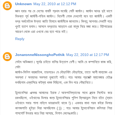
Unknown
May 22, 2010 at 12:12 PM
জ্ঞান হবার পর যে দেশের নামটি প্রথম শুনেছি সেটি জার্মান। জার্মান আবর দুই ভাগে
বিভক্ত পূর্ব জার্মানী-পশ্চিম জার্মান। বিদেশী লোক দেখলেই মনে হত জার্মানী। একটি
ভদ্র অর্থনেতিক উন্নত জাতি হিসাবে জার্মানীকে জানতাম। কিন্তু আপনার লেখাটি পড়ে
খুবই হতাশ হলাম। আসলে ভদ্রতার আড়ালে এরা মানুষ নিয়ে মজা করে। হিটলারেরর
আচরণ থেকে এরা এখনো বের হতে পারে নাই।
Reply
JonaronneNissonghoPothik
May 22, 2010 at 12:17 PM
সেইম অভিজ্ঞতা। সূর্যের চাইতে বালির উত্তাপ বেশী। আমি যে কম্পানিতে কাজ করি,
সেটা
জার্মান-ফিনিশ বহুজাতিক, তারপরেও যে দৌড়ানিটা দৌড়াইছে, তাতে আলী মাহামেদ এর
অবস্থা / অন্যদের অবস্থা বুঝতেই পারি। পরে আমার প্রজেক্ট ম্যানেজার হেইঞ্জ
শুনছিলাম এম্বাসিরে কইষ্যা ধমক দিছিলো, এক দিন পরে পৌছানিতে।
ইন্দোনেশিয়া এক্সময় আমাদের ইরাক / আফগানিস্তানের সাথে ব্ল্যাক লিস্টেড করে
রকখছিলো, ওইখানের ভিসার জন্য ইন্দোনেশিয়ার পুলিশ ক্লিয়ারেন্স নিতে হইত (য্যান
ওইখানে সবার শালা নাইলে ভায়রাভাই থাকে !)। একবার মাথা গরম কইরা ভিসার
কাগজপাতি ছুইড়া দিয়া আসছিলাম (:)) ; পরে আমার ইন্দোনেশিয়ান কলিগরা গিয়া
পাসপোর্ট উদ্ধার করে নিয়া আসছে, বিশাল কেলেঙ্কারি।