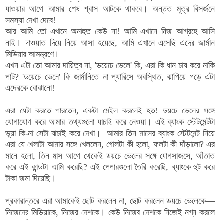
যাওয়ার আগে আমার শেষ শ্বাস আটকে থাকবে। অন্তত মূত্র বিসর্জনে
সমস্যা দেখা দেবে!
আর আমি তো এখানে অনাহুত কেউ না! আমি এখানে নিজ আগ্রহে আসি
নাই। দাওয়াত দিয়ে নিয়ে আসা হয়েছে, আমি এখানে এসেছি এদের জার্মান
মিডিয়ার আমন্ত্রণে।
এখন
এটা তো আমার দায়িত্ব না, 'ডয়েচে ভেলে' কি, এরা কি ধান চাষ করে নাকি
পাট?
'ডয়েচে ভেলে' কি
জার্মানিতে না প্যারিসে অবস্থিত, ঝাপিয়ে পড়ে এটা
এদেরকে বোঝানো!
এরা যেটা করতে পারতেন, একটা মেইল করলেই হত! ডয়চে ভেলের সঙ্গে
যোগাযোগ করে আমার তথ্যগুলো যাচাই করে নেওয়া। এই ব্যাংক স্টেটমেন্টটা
ভূয়া কি-না সেটা যাচাই করে দেখা।
আমার তিন মাসের ব্যাংক স্টেটমেন্ট নিয়ে
এরা যে খেলাটা আমার সঙ্গে খেললেন, গোলটা কী হলো, ফলটা কী দাঁড়ালো? এর
মানে হলো, তিন মাস আগে থেকেই ডয়চে ভেলের সঙ্গে যোগসাজসে, আঁতাত
করে এই কান্ডটা আমি করেছি? এই পেপারগুলো তৈরি করেছি, ব্যাংকে হুট করে
টাকা জমা দিয়েছি।
প্রকারান্তরে
এরা আমাকেই ছোট করলেন না, ছোট করলেন ডয়চে ভেলেকে—
নিজেদের মিডিয়াকে, নিজের দেশকে। কেউ নিজের দেশকে নিজেই নগ্ন করলে