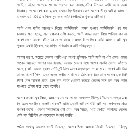
আছি। নইলে আমাকে যে সব প্রশ্ন করা হয়েছে,এটার উত্তর আমি অন্য রকম
দিতাম। যে আচরণ করা হয়েছে ওখানে দ্বিতীয়বার যেতে আমার তীব্র অনীহা আছে।
এমনকি ওই বিল্ডিংটার দিকে মুখ করে আমি সিগারেটও ফুঁকতে চাই না।
আমি একা যাচ্ছি তারপরও বিয়ের সার্টিফিকেট, বাচ্চা হওয়ার সার্টিফিকেট এই সব
চাওয়ার মানে হচ্ছে, এরা বোঝার চেষ্টা করছে, আমি ওদের দেশে গিয়ে পালিয়ে যাব না
কারণ দেশে আমার বউ-বাচ্চা থেকে যাচ্ছে। এদের টানে ফিরে আমি আসব। এটা খুব
পুরনো একটা ট্রিকস, বহুভোগ্যা পতিতার মতোই পরিত্যক্ত।
আমার ধারণা, ডয়েচে ভেলের প্রতি এরা যথেষ্ঠ সন্দিহান- আমি জানি না এটা কেন! এদের
অনেক আচরণে আমার মনে হয়েছে, ডয়েচে ভেলের সঙ্গে আমার একটা গোপন আঁতাত
আছে। এটা আমার ব্যাংক স্টেটমেন্ট নিয়ে এদের মন্তব্যেও বোঝা যায়। কারণ এটা তিন
মাসের রিপোর্ট ছিল- এখন এদের কথায় বোঝা যায় হঠাৎ করে তিন মাসে আমার একাউন্টে
টাকা কেন আসল! মানে, তিন মাস আগে থেকেই ডয়েচে ভেলের সঙ্গে ছল করে আমি
যাওয়ার চেষ্টায় মাঠে নেমে পড়েছি।
আমার জানার খুব ইচ্ছা, আমাদের দেশের যে সব লেখকগণ ইতিপূর্বে বৈদেশে গেছেন এরা
কি এমন অমর্যাদার সঙ্গেই গেছেন? আমি এখনই এই পোস্টটা এই সব লেখকদের নামে
উৎসর্গ করছি। লেখার শিরোনামে এটা যোগ করে দিচ্ছি, "এই লেখাটা আমাদের দেশের
সেই সব বিচিহীন লেখকদেরকে উৎসর্গ করছি"।
পাঠক যেহেতু আমাকে ভোট দিয়েছেন, আমার উপর আস্থা নিয়েই দিয়েছেন। কিন্তু