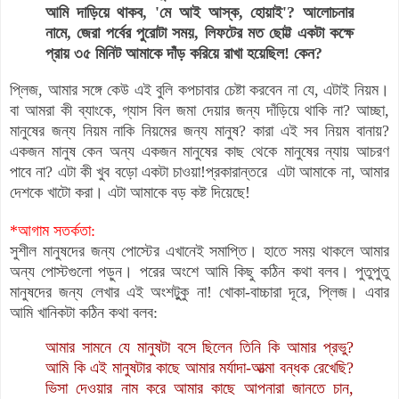
আমি দাড়িয়ে থাকব, 'মে আই আস্ক, হোয়াই'? আলোচনার
নামে, জেরা পর্বের পুরোটা সময়, লিফটের মত ছোট্ট একটা কক্ষে
প্রায় ৩৫ মিনিট আমাকে দাঁড় করিয়ে রাখা হয়েছিল! কেন?
প্লিজ, আমার সঙ্গে কেউ এই বুলি কপচাবার চেষ্টা করবেন না যে, এটাই নিয়ম।
বা আমরা কী ব্যাংকে, গ্যাস বিল জমা দেয়ার জন্য দাঁড়িয়ে থাকি না? আচ্ছা,
মানুষের জন্য নিয়ম নাকি নিয়মের জন্য মানুষ? কারা এই সব নিয়ম বানায়?
একজন মানুষ কেন অন্য একজন মানুষের কাছ থেকে মানুষের ন্যায় আচরণ
পাবে না? এটা কী খুব বড়ো একটা চাওয়া‍!
প্রকারান্তরে এটা আমাকে না, আমার
দেশকে খাটো করা। এটা আমাকে বড় কষ্ট দিয়েছে!
*আগাম সতর্কতা:
সুশীল মানুষদের জন্য পোস্টের এখানেই সমাপ্তি। হাতে সময় থাকলে আমার
অন্য পোস্টগুলো পড়ুন। পরের অংশে আমি কিছু কঠিন কথা বলব। পুতুপুতু
মানুষদের জন্য লেখার এই অংশটুুকু না! খোকা-বাচ্চারা দূরে, প্লিজ। এবার
আমি খানিকটা কঠিন কথা বলব:
আমার সামনে যে মানুষটা বসে ছিলেন তিনি কি আমার প্রভু?
আমি কি এই মানুষটার কাছে আমার মর্যাদা-আত্মা বন্ধক রেখেছি?
ভিসা দেওয়ার নাম করে আমার কাছে আপনারা জানতে চান,