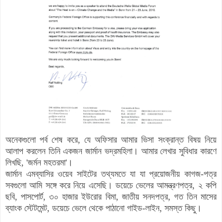
অনেকগুলো পর্ব শেষ করে, যে অফিসার আমার ভিসা সংক্রান্ত বিষয় নিয়ে
আলাপ করলেন তিনি একজন জার্মান ভদ্রমহিলা। আমার লেখার সুবিধার কারণে
লিখছি, 'জর্মন মহতরমা'।
জার্মান এমব্যাসির ওয়েব সাইটের তথ্যমতে যা যা প্রয়োজনীয় কাগজ-পত্র
সবগুলো আমি সঙ্গে করে নিয়ে এসেছি। ডয়েচে ভেলের আমন্ত্রণপত্র, ২ কপি
ছবি, পাসপোর্ট, ৩০ হাজার ইউরোর বিমা, জাতীয় সনদপত্র, গত তিন মাসের
ব্যাংক স্টেটমেন্ট, ডয়েচে ভেলে থেকে পাঠানো গাইড-লাইন, সমস্ত কিছু।