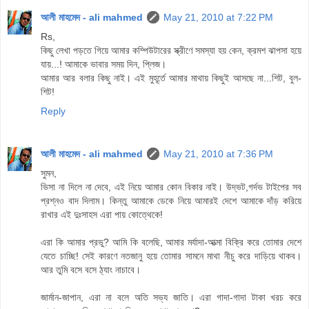
আলী মাহমেদ - ali mahmed
May 21, 2010 at 7:22 PM
Rs,
কিছু লেখা পড়তে গিয়ে আমার কম্পিউটারের স্ক্রীণে সমস্যা হয় কেন, ক্রমশ ঝাপসা হয়ে
যায়...! আমাকে ভাবার সময় দিন, প্লিজ।
আমার আর বলার কিছু নাই। এই মুহূর্তে আমার মাথায় কিছুই আসছে না...শিট, বুল-
শিট!
Reply
আলী মাহমেদ - ali mahmed
May 21, 2010 at 7:36 PM
সুমন,
ভিসা না দিলে না দেবে, এই নিয়ে আমার কোন বিকার নাই। উদ্ভট,গর্দভ টাইপের সব
প্রশ্নও বাদ দিলাম। কিন্তু আমাকে ডেকে নিয়ে আমারই দেশে আমাকে দাঁড় করিয়ে
রাখার এই দুঃসাহস এরা পায় কোত্থেকে!
এরা কি আমার প্রভু? আমি কি বলেছি, আমার মর্যাদা-আত্মা বিক্রি করে তোমার দেশে
যেতে চাচ্ছি! সেই কারণে নতজানু হয়ে তোমার সামনে মাথা নীচু করে দাড়িয়ে থাকব।
আর তুমি বসে বসে ঠ্যাং নাচাবে।
জার্মান-জাপান, এরা না বলে অতি সভ্য জাতি। এরা গাদা-গাদা টাকা খরচ করে