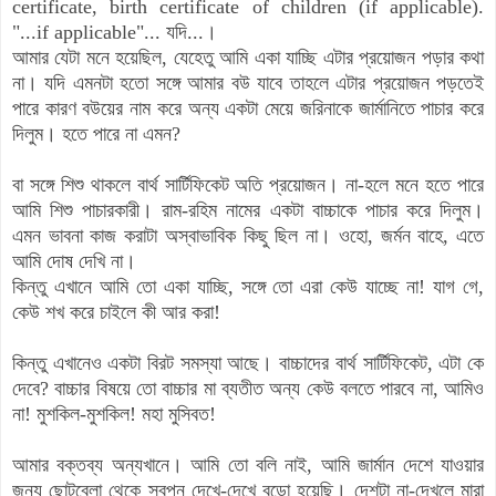
certificate, birth certificate of children (if applicable).
"...if applicable"...
যদি...।
আমার যেটা মনে হয়েছিল, যেহেতু আমি একা যাচ্ছি এটার প্রয়োজন পড়ার কথা
না।
যদি
এমনটা হতো
সঙ্গে আমার বউ যাবে তাহলে এটার প্রয়োজন পড়তেই
পারে কারণ বউয়ের নাম করে অন্য একটা মেয়ে জরিনাকে জার্মানিতে পাচার করে
দিলুম। হতে পারে না এমন?
বা সঙ্গে শিশু থাকলে বার্থ সার্টিফিকেট অতি প্রয়োজন। না-হলে মনে হতে পারে
আমি শিশু পাচারকারী। রাম-রহিম নামের একটা বাচ্চাকে পাচার করে দিলুম।
এমন ভাবনা কাজ করাটা অস্বাভাবিক কিছু ছিল না। ওহো, জর্মন বাহে, এতে
আমি দোষ দেখি না।
কিন্তু এখানে আমি তো একা যাচ্ছি, সঙ্গে তো এরা কেউ যাচ্ছে না! যাগ গে,
কেউ শখ করে চাইলে কী আর করা!
কিন্তু এখানেও একটা বিরট সমস্যা আছে। বাচ্চাদের বার্থ সার্টিফিকেট, এটা কে
দেবে? বাচ্চার বিষয়ে তো বাচ্চার মা ব্যতীত অন্য কেউ বলতে পারবে না, আমিও
না! মুশকিল-মুশকিল! মহা মুসিবত!
আ
মার বক্তব্য অন্যখানে। আমি তো বলি নাই, আমি জার্মান দেশে যাওয়ার
জন্য ছোটবেলা থেকে স্বপ্ন দেখে-দেখে বড়ো হয়েছি। দেশটা না-দেখলে মারা