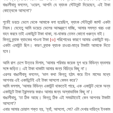
বাঙালীবাবু বললেন, 'ওয়েল, আপনি যে ব্যাংক স্টেটমেন্ট দিয়েছেন, এই টাকা
কোত্থেকে আসলো'?
পূর্বেই ডয়চে ভেলে থেকে আমাকে বলা হয়েছিল, ব্যাংক স্টেটমেন্ট জাস্ট একটা
নিয়ম। যেহেতু আমি ডয়েচে ভেলের আমন্ত্রণে যাচ্ছি, আমার সমস্ত খরচ ওরা
বহন করবে তাই একাউন্টে টাকা থাকা, না-থাকার তেমন কোনো গুরুত্ব নাই।
কিন্তু ব্র্যাক ব্যাংকের পাওনা টাকা
[৩]
পরিশোধের কারণে আমার একাউন্টে বড়-
একটা এমাউন্ট ছিল। কারণ
ব্র্যাক ব্যাংক
চাওয়া-মাত্র টাকাটা আমাকে দিতে
হবে।
আমি রাগ চেপে উত্তর দিলাম, 'আমার পরিবার কয়েক যুগ ধরে বিভিন্ন ব্যবসার
সঙ্গে জড়িত। এই টাকা থাকাটা আমার জন্য বিচিত্র কিছু না'।
এরপর বাঙালীবাবু বললেন, 'ভাল কথা কিন্তু হঠাৎ করে তিন মাসের মধ্যে
আপনার এই একাউন্টেই এই টাকা আসলো কেমন করে'?
আমি বললাম, 'আমার বিভিন্ন একাউন্ট থাকতেই পারে, এক একাউন্ট থেকে অন্য
একাউন্টে টাকা ট্রান্সফার করাও আমার জন্য অস্বাভাবিক কিছু না'।
বাঙালীবাবু, 'তা ঠিক আছে। কিন্তু ঠিক এই সময়টাতেই কেন আপনার টাকাটা
আসলো'?
এবার আমার চোয়াল শক্ত হয়, 'হ্যাঁ, আসলো, সো? এটা দেখার দায়িত্ব ইনকাম