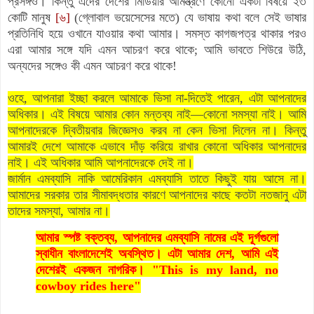
প্রসঙ্গও। কিন্তু এদের দেশের মিডিয়ার আমন্ত্রণে কোনো একটা বিষয়ে ২৩
কোটি মানুষ
[৬]
(গ্লোবাল ভয়েসেসের মতে) যে ভাষায় কথা বলে সেই ভাষার
প্রতিনিধি হয়ে ওখানে যাওয়ার কথা আমার। সমস্ত কাগজপত্র থাকার পরও
এরা আমার সঙ্গে যদি এমন আচরণ করে থাকে; আমি ভাবতে শিউরে উঠি,
অন্যদের সঙ্গেও কী এমন আচরণ করে থাকে!
ওহে, আপনারা ইচ্ছা করলে আমাকে ভিসা না-দিতেই পারেন, এটা আপনাদের
অধিকার। এই বিষয়ে আমার কোন মন্তব্য নাই—কোনো সমস্যা নাই। আমি
আপনাদেরকে দ্বিতীয়বার জিজ্ঞেসও করব না কেন ভিসা দিলেন না। কিন্তু
আমারই দেশে আমাকে এভাবে দাঁড় করিয়ে রাখার কোনো অধিকার আপনাদের
নাই। এই অধিকার আমি আপনাদেরকে দেই না।
জার্মান এমব্যাসি নাকি আমেরিকান এমব্যাসি তাতে কিছুই যায় আসে না।
আমাদের সরকার তার সীমাবদ্ধতার কারণে আপনাদের কাছে কতটা নতজানু এটা
তাদের সমস্যা, আমার না।
আমার স্পষ্ট বক্তব্য, আপনাদের এমব্যাসি নামের এই দূর্গগুলো
স্বাধীন বাংলাদেশেই অবস্থিত। এটা আমার দেশ,
আমি এই
দেশেরই একজন নাগরিক।
"This is my land, no
cowboy rides here"