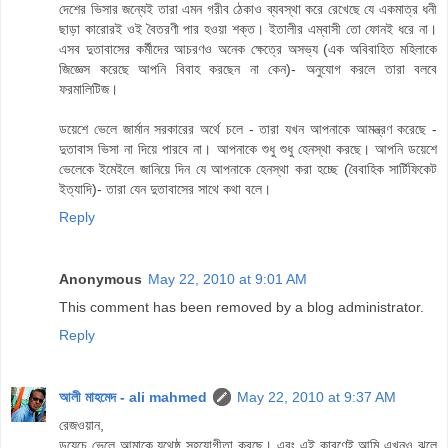
দেশের ভিসার জন্যেই তারা এমন গরীব ঠেকাও ব্যবস্থা করে রেখেছে যে একমাত্র ধনী
ছাড়া কারোরই ওই বৈতরণী পার হওয়া শক্ত। ইতালীর এম্বাসী তো ফোনই ধরে না।
এসব দুতাবাসের কর্মীদের আচরণও অনেক ক্ষেত্রে অসভ্য (এক অবিবাহিত মহিলাকে
জিজ্ঞেস করেছে আপনি বিবাহ করছেন না কেন)- অনুযোগ করলে তারা বলবে
ফরমালিটিজ।
ডয়েশে ভেলে জার্মান সরকারের অর্থে চলে - তারা যখন আপনাকে আমন্ত্রণ করেছে -
দুতাবাস ভিসা না দিয়ে পারবে না। আপনাকে শুধু শুধু হেনস্থা করছে। আপনি ডয়েশে
ভেলেকে ইমেইলে জানিয়ে দিন যে আপনাকে হেনস্থা করা হচ্ছে (বৈবাহিক সার্টিফিকেট
ইত্যাদি)- তারা যেন দুতাবাসের সাথে কথা বলে।
Reply
Anonymous
May 22, 2010 at 9:01 AM
This comment has been removed by a blog administrator.
Reply
আলী মাহমেদ - ali mahmed
May 22, 2010 at 9:37 AM
রেজওয়ান,
ডয়েচে ভেলে আমাকে যথেষ্ঠ সহযোগীতা করছে। এবং এই কারণেই আমি এখনও ঝুলে