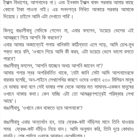
ট্যাক্স বিভাগের, আপনাদের না। এবং ইনকাম ট্যাক্স বাবদ সরকার আমার কাছে
কোনো টাকা পাওনা নাই। এর সনদপত্র লিখিত আকারে সরকার আমাকে
দিয়েছে। চাইলে আমি এটা দেখাতে পারি'।
কিন্তু বাঙালীবাবু সেদিকে গেলেন না, এবার বললেন, 'ডয়েচে ভেলের এই
আমন্ত্রণে গিয়ে আপনি কি করবেন'?
এবার আমার অজান্তেই গলায় খানিকটা কাঠিন্যতা এসে পড়ে, আমি চোখ-মুখ
শক্ত করে বলি, 'ওখানে গিয়ে আমি কী করব, এটা ডয়েচে ভেলে ভালো বলতে
পারবে'!
বাঙালীবাবু বললেন, 'আপনি যাচ্ছেন অথচ আপনি জানেন না'?
আমার গলার স্বর অপরিবর্তিত থাকে, 'যেটা জানি সেটা আমি আপনাদেরকে
বারবার বলেছি, অন-লাইনে লেখালেখির কারণে ওদের ওখানে ২৩০ মিলিয়ন মানুষ
যে ভাষায় কথা বলে সেই ভাষার পক্ষ থেকে আমার মত সামান্য-একজন মানুষের
ওখানে থাকার কথা। কেন যাচ্ছি এটা তো আমন্ত্রণপত্রেই পরিষ্কার লেখা
আছে'।
বাঙালীবাবু, 'ওখানে কেন থাকতে হবে আপনাকে'?
বাঙালীবাবু এবার অন্তর্ধান হন,
তার
ফ্রেঞ্চ
-কাট দাঁড়িসহ মানে তিনি যাওয়ার
সময়
ফ্রেঞ্চ-কাট
দাঁড়িও নিয়ে যান
। আমি অনুমান করি, তিনি দূরে কোথাও
যাননি। শেষ পর্যায়ে ওনাকে আবারও দেখেছিলাম।