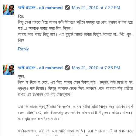
আলী মাহমেদ - ali mahmed
May 21, 2010 at 7:22 PM
Rs,
কিছু লেখা পড়তে গিয়ে আমার কম্পিউটারের স্ক্রীণে সমস্যা হয় কেন, ক্রমশ ঝাপসা হয়ে
যায়...! আমাকে ভাবার সময় দিন, প্লিজ।
আমার আর বলার কিছু নাই। এই মুহূর্তে আমার মাথায় কিছুই আসছে না...শিট, বুল-
শিট!
Reply
আলী মাহমেদ - ali mahmed
May 21, 2010 at 7:36 PM
সুমন,
ভিসা না দিলে না দেবে, এই নিয়ে আমার কোন বিকার নাই। উদ্ভট,গর্দভ টাইপের সব
প্রশ্নও বাদ দিলাম। কিন্তু আমাকে ডেকে নিয়ে আমারই দেশে আমাকে দাঁড় করিয়ে
রাখার এই দুঃসাহস এরা পায় কোত্থেকে!
এরা কি আমার প্রভু? আমি কি বলেছি, আমার মর্যাদা-আত্মা বিক্রি করে তোমার দেশে
যেতে চাচ্ছি! সেই কারণে নতজানু হয়ে তোমার সামনে মাথা নীচু করে দাড়িয়ে থাকব।
আর তুমি বসে বসে ঠ্যাং নাচাবে।
জার্মান-জাপান, এরা না বলে অতি সভ্য জাতি। এরা গাদা-গাদা টাকা খরচ করে