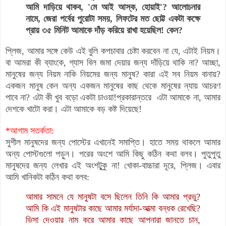
আমি দাড়িয়ে থাকব, 'মে আই আস্ক, হোয়াই'? আলোচনার
নামে, জেরা পর্বের পুরোটা সময়, লিফটের মত ছোট্ট একটা কক্ষে
প্রায় ৩৫ মিনিট আমাকে দাঁড় করিয়ে রাখা হয়েছিল! কেন?
প্লিজ, আমার সঙ্গে কেউ এই বুলি কপচাবার চেষ্টা করবেন না যে, এটাই নিয়ম।
বা আমরা কী ব্যাংকে, গ্যাস বিল জমা দেয়ার জন্য দাঁড়িয়ে থাকি না? আচ্ছা,
মানুষের জন্য নিয়ম নাকি নিয়মের জন্য মানুষ? কারা এই সব নিয়ম বানায়?
একজন মানুষ কেন অন্য একজন মানুষের কাছ থেকে মানুষের ন্যায় আচরণ
পাবে না? এটা কী খুব বড়ো একটা চাওয়া‍!
প্রকারান্তরে এটা আমাকে না, আমার
দেশকে খাটো করা। এটা আমাকে বড় কষ্ট দিয়েছে!
*আগাম সতর্কতা:
সুশীল মানুষদের জন্য পোস্টের এখানেই সমাপ্তি। হাতে সময় থাকলে আমার
অন্য পোস্টগুলো পড়ুন। পরের অংশে আমি কিছু কঠিন কথা বলব। পুতুপুতু
মানুষদের জন্য লেখার এই অংশটুুকু না! খোকা-বাচ্চারা দূরে, প্লিজ। এবার
আমি খানিকটা কঠিন কথা বলব:
আমার সামনে যে মানুষটা বসে ছিলেন তিনি কি আমার প্রভু?
আমি কি এই মানুষটার কাছে আমার মর্যাদা-আত্মা বন্ধক রেখেছি?
ভিসা দেওয়ার নাম করে আমার কাছে আপনারা জানতে চান,