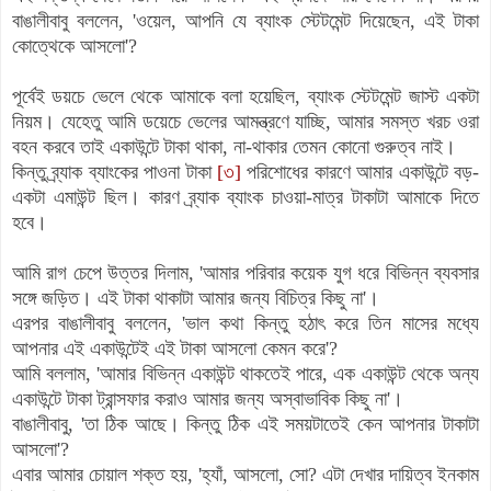
বাঙালীবাবু বললেন, 'ওয়েল, আপনি যে ব্যাংক স্টেটমেন্ট দিয়েছেন, এই টাকা
কোত্থেকে আসলো'?
পূর্বেই ডয়চে ভেলে থেকে আমাকে বলা হয়েছিল, ব্যাংক স্টেটমেন্ট জাস্ট একটা
নিয়ম। যেহেতু আমি ডয়েচে ভেলের আমন্ত্রণে যাচ্ছি, আমার সমস্ত খরচ ওরা
বহন করবে তাই একাউন্টে টাকা থাকা, না-থাকার তেমন কোনো গুরুত্ব নাই।
কিন্তু ব্র্যাক ব্যাংকের পাওনা টাকা
[৩]
পরিশোধের কারণে আমার একাউন্টে বড়-
একটা এমাউন্ট ছিল। কারণ
ব্র্যাক ব্যাংক
চাওয়া-মাত্র টাকাটা আমাকে দিতে
হবে।
আমি রাগ চেপে উত্তর দিলাম, 'আমার পরিবার কয়েক যুগ ধরে বিভিন্ন ব্যবসার
সঙ্গে জড়িত। এই টাকা থাকাটা আমার জন্য বিচিত্র কিছু না'।
এরপর বাঙালীবাবু বললেন, 'ভাল কথা কিন্তু হঠাৎ করে তিন মাসের মধ্যে
আপনার এই একাউন্টেই এই টাকা আসলো কেমন করে'?
আমি বললাম, 'আমার বিভিন্ন একাউন্ট থাকতেই পারে, এক একাউন্ট থেকে অন্য
একাউন্টে টাকা ট্রান্সফার করাও আমার জন্য অস্বাভাবিক কিছু না'।
বাঙালীবাবু, 'তা ঠিক আছে। কিন্তু ঠিক এই সময়টাতেই কেন আপনার টাকাটা
আসলো'?
এবার আমার চোয়াল শক্ত হয়, 'হ্যাঁ, আসলো, সো? এটা দেখার দায়িত্ব ইনকাম