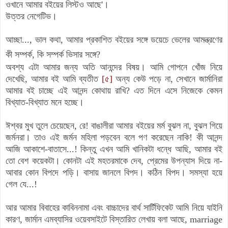
ওখানে আমার বইয়ের লিস্টও আছে'।
উত্তর নেগেটিভ।
আচ্ছা..., ভাল কথা, আমার প্রকাশিত বইয়ের সঙ্গে ডয়েচে ভেলের আমন্ত্রণের
কী সম্পর্ক, কি সম্পর্ক ভিসার সঙ্গে?
অবশ্য এটা আমার জন্য অতি আনন্দের বিষয়। আমি গোপনে খোঁজ নিয়ে
দেখেছি, আমার বই আমি ব্যতীত
[৫]
অন্য কেউ পড়ে না, সেখানে জার্মানিরা
আমার বই চাচ্ছে এই আনন্দ কোথায় রাখি? এত দিনে এসে নিজেকে কেমন
বিখ্যাত-বিখ্যাত মনে হচ্ছে।
ঈশ্বর মুখ তুলে চেয়েছেন, রে! বাঙালীরা আমার বইয়ের মর্ম বুঝল না, বুঝল গিয়ে
জর্মনরা। তাও এই জর্মন মহিলা পড়বেন বলে পণ করেছেন নাকি! কী আনন্দ
আজি আকাশে-বাতাসে...! কিন্তু এখন আমি খানিকটা ধন্ধে আছি, আমার বই
তো বেশ কয়েকটা। কোনটা এই মহতরমাকে দেব, প্রেমের উপন্যাস দিয়ে না-
আবার কোন বিপদে পড়ি। বাসায় জানলে বিপদ। কঠিন বিপদ। সমস্যা হয়ে
গেল যে...!
আর আমার বিবাহের কাবিননামা এবং বাচ্চাদের বার্থ সার্টিফিকেট আমি নিয়ে যাইনি
কারণ, জার্মান এমব্যাসির ওয়েবসাইটে বিস্তারিত লেখায় বলা আছে,
marriage