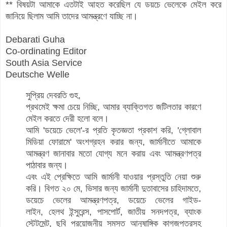
** বিষয়টা আমাকে এতটাই আহত করেছিল যে ডয়চে ভেলেকে মেইল করে
জানিয়ে ছিলাম আমি তাদের আমন্ত্রণে যাচ্ছি না।
Debarati Guha
Co-ordinating Editor
South Asia Service
Deutsche Welle
সুপ্রিয় দেবরতি গুহ,
প্রথমেই ক্ষমা চেয়ে নিচ্ছি, আমার ব্যাক্তিগত জটিলতার কারণে
মেইল করতে দেরী হলো বলে।
আমি 'ডয়েচে ভেলে'-র প্রতি কৃতজ্ঞতা প্রকাশ করি, 'গ্লোবাল
মিডিয়া ফোরামে' অংশগ্রহন করার জন্য, জার্মানীতে আমাকে
আমন্ত্রণ জানাবার মতো যোগ্য মনে করায় এবং আমন্ত্রণপত্র
পাঠাবার জন্য।
এবং এই প্রেক্ষিতে আমি জার্মানী যাওয়ার প্রস্তুতি নেয়া শুরু
করি। বিগত ২০ মে, ভিসার জন্য জার্মানী দুতাবাসের চাহিদামতে,
ডয়েচে ভেলের আমন্ত্রণপত্র, ডয়েচে ভেলের গাইড-
লাইন, হেলথ ইন্সুরেন্স, পাসপোর্ট, জাতীয় সনদপত্র, ব্যাংক
স্টেটমেন্ট, ছবি প্রয়োজনীয় সমস্ত আনুষাঙ্গিক কাগজপত্রসহ