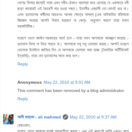
দেশের ভিসার জন্যেই তারা এমন গরীব ঠেকাও ব্যবস্থা করে রেখেছে যে একমাত্র ধনী
ছাড়া কারোরই ওই বৈতরণী পার হওয়া শক্ত। ইতালীর এম্বাসী তো ফোনই ধরে না।
এসব দুতাবাসের কর্মীদের আচরণও অনেক ক্ষেত্রে অসভ্য (এক অবিবাহিত মহিলাকে
জিজ্ঞেস করেছে আপনি বিবাহ করছেন না কেন)- অনুযোগ করলে তারা বলবে
ফরমালিটিজ।
ডয়েশে ভেলে জার্মান সরকারের অর্থে চলে - তারা যখন আপনাকে আমন্ত্রণ করেছে -
দুতাবাস ভিসা না দিয়ে পারবে না। আপনাকে শুধু শুধু হেনস্থা করছে। আপনি ডয়েশে
ভেলেকে ইমেইলে জানিয়ে দিন যে আপনাকে হেনস্থা করা হচ্ছে (বৈবাহিক সার্টিফিকেট
ইত্যাদি)- তারা যেন দুতাবাসের সাথে কথা বলে।
Reply
Anonymous
May 22, 2010 at 9:01 AM
This comment has been removed by a blog administrator.
Reply
আলী মাহমেদ - ali mahmed
May 22, 2010 at 9:37 AM
রেজওয়ান,
ডয়েচে ভেলে আমাকে যথেষ্ঠ সহযোগীতা করছে। এবং এই কারণেই আমি এখনও ঝুলে