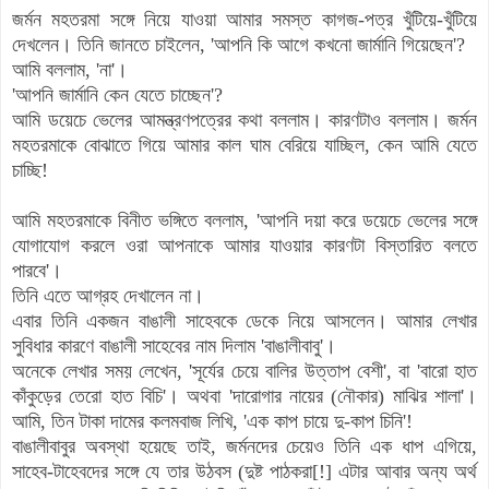
জর্মন মহতরমা সঙ্গে নিয়ে যাওয়া আমার সমস্ত কাগজ-পত্র খুঁটিয়ে-খুঁটিয়ে
দেখলেন। তিনি জানতে চাইলেন, 'আপনি কি আগে কখনো জার্মানি গিয়েছেন'?
আমি বললাম, 'না'।
'আপনি জার্মানি কেন যেতে চাচ্ছেন'?
আমি ডয়েচে ভেলের আমন্ত্রণপত্রের কথা বললাম। কারণটাও বললাম। জর্মন
মহতরমাকে বোঝাতে গিয়ে আমার কাল ঘাম বেরিয়ে যাচ্ছিল, কেন আমি যেতে
চাচ্ছি!
আমি মহতরমাকে বিনীত ভঙ্গিতে বললাম, 'আপনি দয়া করে ডয়েচে ভেলের সঙ্গে
যোগাযোগ করলে ওরা আপনাকে আমার যাওয়ার কারণটা বিস্তারিত বলতে
পারবে'।
তিনি এতে আগ্রহ দেখালেন না।
এবার তিনি একজন বাঙালী সাহেবকে ডেকে নিয়ে আসলেন। আমার লেখার
সুবিধার কারণে বাঙালী সাহেবের নাম দিলাম 'বাঙালীবাবু'।
অনেকে লেখার সময় লেখেন, 'সূর্যের চেয়ে বালির উত্তাপ বেশী', বা 'বারো হাত
কাঁকুড়ের তেরো হাত বিচি'। অথবা 'দারোগার নায়ের (নৌকার) মাঝির শালা'।
আমি, তিন টাকা দামের কলমবাজ লিখি, 'এক কাপ চায়ে দু-কাপ চিনি'!
বাঙালীবাবুর অবস্থা হয়েছে তাই, জর্মনদের চেয়েও তিনি এক ধাপ এগিয়ে,
সাহেব-টাহেবদের সঙ্গে যে তার উঠবস (দুষ্ট পাঠকরা[!] এটার আবার অন্য অর্থ