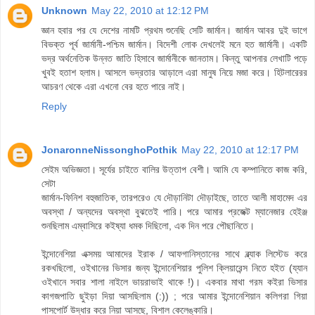
Unknown
May 22, 2010 at 12:12 PM
জ্ঞান হবার পর যে দেশের নামটি প্রথম শুনেছি সেটি জার্মান। জার্মান আবর দুই ভাগে
বিভক্ত পূর্ব জার্মানী-পশ্চিম জার্মান। বিদেশী লোক দেখলেই মনে হত জার্মানী। একটি
ভদ্র অর্থনেতিক উন্নত জাতি হিসাবে জার্মানীকে জানতাম। কিন্তু আপনার লেখাটি পড়ে
খুবই হতাশ হলাম। আসলে ভদ্রতার আড়ালে এরা মানুষ নিয়ে মজা করে। হিটলারেরর
আচরণ থেকে এরা এখনো বের হতে পারে নাই।
Reply
JonaronneNissonghoPothik
May 22, 2010 at 12:17 PM
সেইম অভিজ্ঞতা। সূর্যের চাইতে বালির উত্তাপ বেশী। আমি যে কম্পানিতে কাজ করি,
সেটা
জার্মান-ফিনিশ বহুজাতিক, তারপরেও যে দৌড়ানিটা দৌড়াইছে, তাতে আলী মাহামেদ এর
অবস্থা / অন্যদের অবস্থা বুঝতেই পারি। পরে আমার প্রজেক্ট ম্যানেজার হেইঞ্জ
শুনছিলাম এম্বাসিরে কইষ্যা ধমক দিছিলো, এক দিন পরে পৌছানিতে।
ইন্দোনেশিয়া এক্সময় আমাদের ইরাক / আফগানিস্তানের সাথে ব্ল্যাক লিস্টেড করে
রকখছিলো, ওইখানের ভিসার জন্য ইন্দোনেশিয়ার পুলিশ ক্লিয়ারেন্স নিতে হইত (য্যান
ওইখানে সবার শালা নাইলে ভায়রাভাই থাকে !)। একবার মাথা গরম কইরা ভিসার
কাগজপাতি ছুইড়া দিয়া আসছিলাম (:)) ; পরে আমার ইন্দোনেশিয়ান কলিগরা গিয়া
পাসপোর্ট উদ্ধার করে নিয়া আসছে, বিশাল কেলেঙ্কারি।