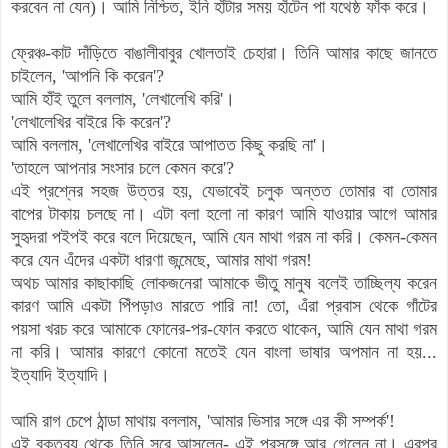
করবেন না যেন)। আমি নিশ্চিত, ইনি হাঁটার সময় হাঁটেন পা যথেষ্ঠ ফাঁক করে।
ফ্রেঞ্চ
-কাট দাঁড়িতে বাঙালীবাবুর খোলতাই চেহারা। তিনি আমার কাছে জানতে
চাইলেন, 'আপনি কি করেন'?
আমি হাঁই তুলে বললাম, 'লেখালেখি করি'।
'লেখালেখির বাইরে কি করেন'?
আমি বললাম, 'লেখালেখির বাইরে আপাতত কিছু করছি না'।
'তাহলে আপনার সংসার চলে কেমন করে'?
এই প্রশ্নের সহজ উত্তর হয়, যেভাবেই চলুক অন্তত তোমার বা তোমার
বাপের টাকায় চলছে না। এটা বলা হলো না কারণ আমি যাওয়ার আগে আমার
সুহৃদরা পইপই করে বলে দিয়েছেন, আমি যেন মাথা গরম না করি। কেমন-কেমন
করে যেন এঁদের একটা ধারণা জন্মেছে, আমার মাথা গরম!
অথচ আমার কাছাকাছি লোকজনেরা আমাকে ভীতু মানুষ বলেই তাচ্ছিল্য করেন
কারণ আমি একটা পিঁপড়াও মারতে পারি না! তো, এঁরা প্রবাস থেকে গাঁটের
পয়সা খরচ করে আমাকে ফোনের-পর-ফোন করতে থাকেন, আমি যেন মাথা গরম
না করি। আমার কারণে কোনো মতেই যেন বাংলা ভাষার অপমান না হয়...
ইত্যাদি ইত্যাদি।
আমি রাগ চেপে ঠান্ডা মাথায় বললাম, 'আমার ভিসার সঙ্গে এর কী সম্পর্ক'!
এই বক্তব্য থেকে তিনি সরে আসলেন- এই প্রসঙ্গে আর গেলেন না। এরপর