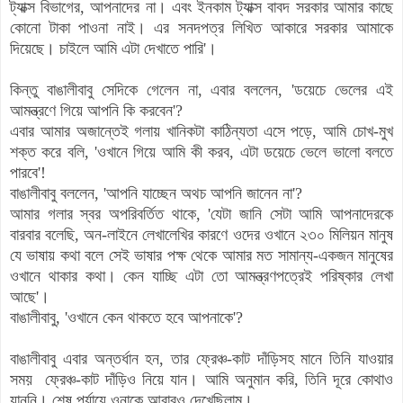
ট্যাক্স বিভাগের, আপনাদের না। এবং ইনকাম ট্যাক্স বাবদ সরকার আমার কাছে
কোনো টাকা পাওনা নাই। এর সনদপত্র লিখিত আকারে সরকার আমাকে
দিয়েছে। চাইলে আমি এটা দেখাতে পারি'।
কিন্তু বাঙালীবাবু সেদিকে গেলেন না, এবার বললেন, 'ডয়েচে ভেলের এই
আমন্ত্রণে গিয়ে আপনি কি করবেন'?
এবার আমার অজান্তেই গলায় খানিকটা কাঠিন্যতা এসে পড়ে, আমি চোখ-মুখ
শক্ত করে বলি, 'ওখানে গিয়ে আমি কী করব, এটা ডয়েচে ভেলে ভালো বলতে
পারবে'!
বাঙালীবাবু বললেন, 'আপনি যাচ্ছেন অথচ আপনি জানেন না'?
আমার গলার স্বর অপরিবর্তিত থাকে, 'যেটা জানি সেটা আমি আপনাদেরকে
বারবার বলেছি, অন-লাইনে লেখালেখির কারণে ওদের ওখানে ২৩০ মিলিয়ন মানুষ
যে ভাষায় কথা বলে সেই ভাষার পক্ষ থেকে আমার মত সামান্য-একজন মানুষের
ওখানে থাকার কথা। কেন যাচ্ছি এটা তো আমন্ত্রণপত্রেই পরিষ্কার লেখা
আছে'।
বাঙালীবাবু, 'ওখানে কেন থাকতে হবে আপনাকে'?
বাঙালীবাবু এবার অন্তর্ধান হন,
তার
ফ্রেঞ্চ
-কাট দাঁড়িসহ মানে তিনি যাওয়ার
সময়
ফ্রেঞ্চ-কাট
দাঁড়িও নিয়ে যান
। আমি অনুমান করি, তিনি দূরে কোথাও
যাননি। শেষ পর্যায়ে ওনাকে আবারও দেখেছিলাম।