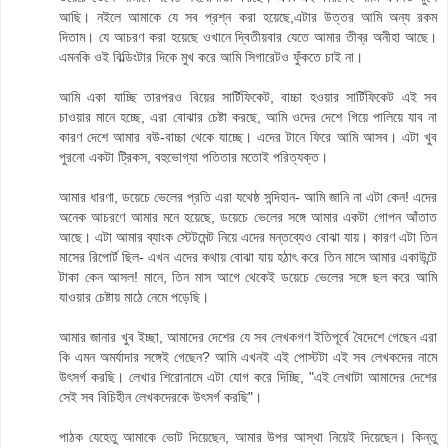
আছি। নইলে আমাকে যে সব প্রশ্ন করা হয়েছে,এটার উত্তর আমি অন্য রকম
দিতাম। যে আচরণ করা হয়েছে ওখানে দ্বিতীয়বার যেতে আমার তীব্র অনীহা আছে।
এমনকি ওই বিল্ডিংটার দিকে মুখ করে আমি সিগারেটও ফুঁকতে চাই না।
আমি একা যাচ্ছি তারপরও বিয়ের সার্টিফিকেট, বাচ্চা হওয়ার সার্টিফিকেট এই সব
চাওয়ার মানে হচ্ছে, এরা বোঝার চেষ্টা করছে, আমি ওদের দেশে গিয়ে পালিয়ে যাব না
কারণ দেশে আমার বউ-বাচ্চা থেকে যাচ্ছে। এদের টানে ফিরে আমি আসব। এটা খুব
পুরনো একটা ট্রিকস, বহুভোগ্যা পতিতার মতোই পরিত্যক্ত।
আমার ধারণা, ডয়েচে ভেলের প্রতি এরা যথেষ্ঠ সন্দিহান- আমি জানি না এটা কেন! এদের
অনেক আচরণে আমার মনে হয়েছে, ডয়েচে ভেলের সঙ্গে আমার একটা গোপন আঁতাত
আছে। এটা আমার ব্যাংক স্টেটমেন্ট নিয়ে এদের মন্তব্যেও বোঝা যায়। কারণ এটা তিন
মাসের রিপোর্ট ছিল- এখন এদের কথায় বোঝা যায় হঠাৎ করে তিন মাসে আমার একাউন্টে
টাকা কেন আসল! মানে, তিন মাস আগে থেকেই ডয়েচে ভেলের সঙ্গে ছল করে আমি
যাওয়ার চেষ্টায় মাঠে নেমে পড়েছি।
আমার জানার খুব ইচ্ছা, আমাদের দেশের যে সব লেখকগণ ইতিপূর্বে বৈদেশে গেছেন এরা
কি এমন অমর্যাদার সঙ্গেই গেছেন? আমি এখনই এই পোস্টটা এই সব লেখকদের নামে
উৎসর্গ করছি। লেখার শিরোনামে এটা যোগ করে দিচ্ছি, "এই লেখাটা আমাদের দেশের
সেই সব বিচিহীন লেখকদেরকে উৎসর্গ করছি"।
পাঠক যেহেতু আমাকে ভোট দিয়েছেন, আমার উপর আস্থা নিয়েই দিয়েছেন। কিন্তু