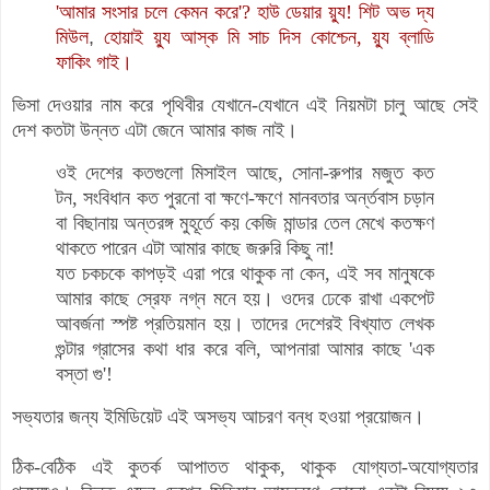
'আমার সংসার চলে কেমন করে'? হাউ ডেয়ার য়্যু!
শিট অভ দ্য
মিউল
,
হোয়াই য়্যু আস্ক মি সাচ দিস কোশ্চেন, য়্যু ব্লাডি
ফাকিং গাই।
ভিসা দেওয়ার নাম করে পৃথিবীর যেখানে-যেখানে এই নিয়মটা চালু আছে সেই
দেশ কতটা উন্নত এটা জেনে আমার কাজ নাই।
ওই দেশের কতগুলো মিসাইল আছে, সোনা-রুপার মজুত কত
টন, সংবিধান কত পুরনো বা ক্ষণে-ক্ষণে মানবতার অর্ন্তবাস চড়ান
বা বিছানায় অন্তরঙ্গ মুহূর্তে কয় কেজি মান্ডার তেল মেখে কতক্ষণ
থাকতে পারেন এটা আমার কাছে জরুরি কিছু না!
যত চকচকে কাপড়ই এরা পরে থাকুক না কেন, এই সব মানুষকে
আমার কাছে স্রেফ নগ্ন মনে হয়। ওদের ঢেকে রাখা একপেট
আবর্জনা স্পষ্ট প্রতিয়মান হয়। তাদের দেশেরই বিখ্যাত লেখক
গুন্টার গ্রাসের কথা ধার করে বলি, আপনারা আমার কাছে 'এক
বস্তা গু'!
সভ্যতার জন্য ইমিডিয়েট এই অসভ্য আচরণ বন্ধ হওয়া প্রয়োজন।
ঠিক-বেঠিক এই কুতর্ক আপাতত থাকুক, থাকুক যোগ্যতা-অযোগ্যতার