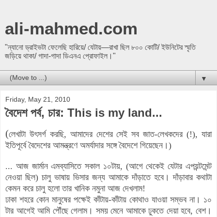
ali-mahmed.com
"ন্যানো ড্রাইভটা ফেলেছি হারিয়ে/ যেটায়—রাখা ছিল ৮০০ কোটি/ ইউনিটের স্মৃতি
জড়িয়ে থাকা/ গাদা-গাদা ডিএনএ প্রোফাইল।"
▼
Friday, May 21, 2010
বৈদেশ পর্ব, চার: This is my land...
(
লেখাটা উৎসর্গ করছি, আমাদের দেশের সেই সব জাত-লেখকদের (!), যারা
ইতিপূর্বে বৈদেশের আমন্ত্রণে অমর্যাদার সঙ্গে বৈদেশে গিয়েছেন।)
...
আজ জার্মান এমব্যাসিতে সকাল ১০টায়, (আগে থেকেই যেটার এপয়ন্টমেন্ট
নেওয়া ছিল) চালু ভাষায় ভিসার জন্য আমাকে দাঁড়াতে হবে। দাঁড়াবার কথাটা
কেমন করে চালু হলো তার খানিক নমুনা আজ দেখলাম!
ঢাকা শহরে কোন মানুষের পক্ষেই কাঁটায়-কাঁটায় কোথাও যাওয়া সম্ভব না। ১০
টার আগেই আমি পৌঁছে গেলাম। সময় মেনে আমাকে ঢুকতে দেয়া হবে, বেশ।