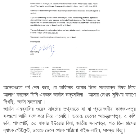
অনেকগুলো পর্ব শেষ করে, যে অফিসার আমার ভিসা সংক্রান্ত বিষয় নিয়ে
আলাপ করলেন তিনি একজন জার্মান ভদ্রমহিলা। আমার লেখার সুবিধার কারণে
লিখছি, 'জর্মন মহতরমা'।
জার্মান এমব্যাসির ওয়েব সাইটের তথ্যমতে যা যা প্রয়োজনীয় কাগজ-পত্র
সবগুলো আমি সঙ্গে করে নিয়ে এসেছি। ডয়েচে ভেলের আমন্ত্রণপত্র, ২ কপি
ছবি, পাসপোর্ট, ৩০ হাজার ইউরোর বিমা, জাতীয় সনদপত্র, গত তিন মাসের
ব্যাংক স্টেটমেন্ট, ডয়েচে ভেলে থেকে পাঠানো গাইড-লাইন, সমস্ত কিছু।