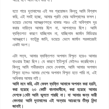
আছে বলে আমি মনে করি না।
হতে পারে দূতাবাসের এই সব প্রয়োজন কিন্তু আমি বিশ্বাস
করি, এই সবই হচ্ছে, আমার প্রতি ঘোর অবিশ্বাসের ফসল।
ডয়েচে ভেলের আমন্ত্রণপত্র থাকার পরও এই অবিশ্বাস দূর
করার দায়িত্ব আমার ছিল না, আপনাদের ছিল। আমি
ব্যক্তিগত কারণে যাচ্ছিলাম না, যাচ্ছিলাম জার্মান মিডিয়ার
আমন্ত্রণে। যতটুকু জানি, ডয়েচে ভেলে জার্মান সরকারেরই
একটা অংশ।
এটা সত্য, আমার ব্যাক্তিগত অপমান বিস্মৃত হয়েও আমার
যাওয়ার ইচ্ছা ছিল। যে কারণে ইতিপূর্বে মেইলও করেছিলাম।
কিন্তু আমি গভীরভাবে ভেবে দেখলাম, আমি আমার অপমান
বিস্মৃত হলেও আমার দেশের অপমান বিস্মৃত হতে পারি না, এই
অধিকার আমার নাই।
আমি মনে করি, এটা কেবল ব্যক্তি আমাকে অপমান করা হয়নি,
করা হয়েছে ২৩ কোটি বাংলাভাষীকে, করা হয়েছে আমার
দেশকে।
যেটা আমি ভুলতে পারছি না। যা আমার জন্য ভারী
বেদনার!
আমি দূতাবাসের এই অন্যায় আচরণের তীব্র নিন্দা
জানাই।