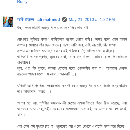
Reply
আলী মাহমেদ - ali mahmed
May 21, 2010 at 1:22 PM
উঁহু, কেবল জার্মানী এমব্যাসিকে একা দোষ দিয়ে লাভ নাই।
বোঝাবার সুবিধার কারণে ব্যক্তিগত প্রসঙ্গ শেয়ার করি। আমার বড়ো বোন যাবেন
জাপান। সেখানে তাঁর ছেলে থাকে। প্রথম নাতি হবে, সেই কারণেই তাঁর যাওয়া।
জাপান এমব্যাসিতে ৬০ বছর বয়সের এই মহিলাকে দাঁড় করিয়ে রাখা হয়েছিল।
হাবিজাবি অনেক প্রশ্ন, তুমি যে যাবা, যে ক-দিন থাকবা, তোমার ছেলে কি তোমাকে
খাওয়াবে।
শ্লা, এরা কি বুঝবে, আমরা তোদের মতো শেকড়হীন গাছ না। আমাদের শেকড়
নারকেল গাছের মতো। মা-বাবা, দাদা-দাদি...।
ওদিনই আমি প্রতিজ্ঞা করেছিলাম, কখনই কোন এমব্যাসির সামনে ভিসার জন্য দাঁড়াব
না। আফসোস, নিয়তি...।
আমার মনে হয়, পৃথিবীর ক্ষমাবান-ধনী দেশের এমব্যাসিগুলো মিলে ঠিক করেছে, এরা
আমাদের মতো মেরুদন্ডহীন সরকারের দেশগুলোর সঙ্গে এই সব অসভ্য আচরণ করেই
যাবে।
এরা কেন এটা বুঝতে চায় না, প্রথমেই এরা এদের দেশকে এখানেই নগ্ন করে দিচ্ছে।