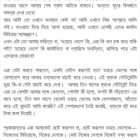
যাওয়ার আগে আমার শেষ শ্বাস আটকে থাকবে। অন্তত মূত্র বিসর্জনে
সমস্যা দেখা দেবে!
আর আমি তো এখানে অনাহুত কেউ না! আমি এখানে নিজ আগ্রহে আসি
নাই। দাওয়াত দিয়ে নিয়ে আসা হয়েছে, আমি এখানে এসেছি এদের জার্মান
মিডিয়ার আমন্ত্রণে।
এখন
এটা তো আমার দায়িত্ব না, 'ডয়েচে ভেলে' কি, এরা কি ধান চাষ করে নাকি
পাট?
'ডয়েচে ভেলে' কি
জার্মানিতে না প্যারিসে অবস্থিত, ঝাপিয়ে পড়ে এটা
এদেরকে বোঝানো!
এরা যেটা করতে পারতেন, একটা মেইল করলেই হত! ডয়চে ভেলের সঙ্গে
যোগাযোগ করে আমার তথ্যগুলো যাচাই করে নেওয়া। এই ব্যাংক স্টেটমেন্টটা
ভূয়া কি-না সেটা যাচাই করে দেখা।
আমার তিন মাসের ব্যাংক স্টেটমেন্ট নিয়ে
এরা যে খেলাটা আমার সঙ্গে খেললেন, গোলটা কী হলো, ফলটা কী দাঁড়ালো? এর
মানে হলো, তিন মাস আগে থেকেই ডয়চে ভেলের সঙ্গে যোগসাজসে, আঁতাত
করে এই কান্ডটা আমি করেছি? এই পেপারগুলো তৈরি করেছি, ব্যাংকে হুট করে
টাকা জমা দিয়েছি।
প্রকারান্তরে
এরা আমাকেই ছোট করলেন না, ছোট করলেন ডয়চে ভেলেকে—
নিজেদের মিডিয়াকে, নিজের দেশকে। কেউ নিজের দেশকে নিজেই নগ্ন করলে