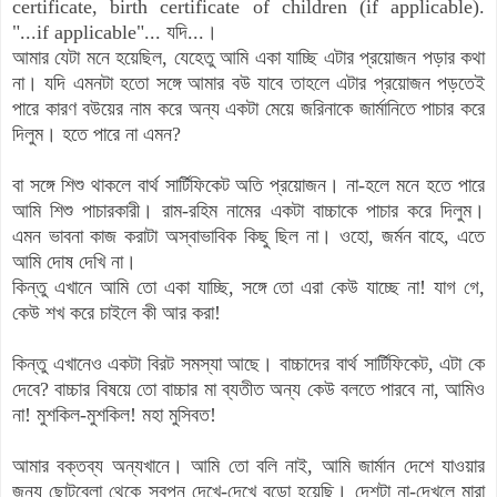
certificate, birth certificate of children (if applicable).
"...if applicable"...
যদি...।
আমার যেটা মনে হয়েছিল, যেহেতু আমি একা যাচ্ছি এটার প্রয়োজন পড়ার কথা
না।
যদি
এমনটা হতো
সঙ্গে আমার বউ যাবে তাহলে এটার প্রয়োজন পড়তেই
পারে কারণ বউয়ের নাম করে অন্য একটা মেয়ে জরিনাকে জার্মানিতে পাচার করে
দিলুম। হতে পারে না এমন?
বা সঙ্গে শিশু থাকলে বার্থ সার্টিফিকেট অতি প্রয়োজন। না-হলে মনে হতে পারে
আমি শিশু পাচারকারী। রাম-রহিম নামের একটা বাচ্চাকে পাচার করে দিলুম।
এমন ভাবনা কাজ করাটা অস্বাভাবিক কিছু ছিল না। ওহো, জর্মন বাহে, এতে
আমি দোষ দেখি না।
কিন্তু এখানে আমি তো একা যাচ্ছি, সঙ্গে তো এরা কেউ যাচ্ছে না! যাগ গে,
কেউ শখ করে চাইলে কী আর করা!
কিন্তু এখানেও একটা বিরট সমস্যা আছে। বাচ্চাদের বার্থ সার্টিফিকেট, এটা কে
দেবে? বাচ্চার বিষয়ে তো বাচ্চার মা ব্যতীত অন্য কেউ বলতে পারবে না, আমিও
না! মুশকিল-মুশকিল! মহা মুসিবত!
আ
মার বক্তব্য অন্যখানে। আমি তো বলি নাই, আমি জার্মান দেশে যাওয়ার
জন্য ছোটবেলা থেকে স্বপ্ন দেখে-দেখে বড়ো হয়েছি। দেশটা না-দেখলে মারা