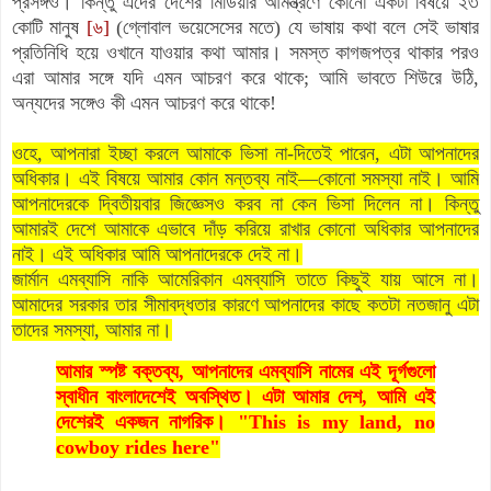
প্রসঙ্গও। কিন্তু এদের দেশের মিডিয়ার আমন্ত্রণে কোনো একটা বিষয়ে ২৩
কোটি মানুষ
[৬]
(গ্লোবাল ভয়েসেসের মতে) যে ভাষায় কথা বলে সেই ভাষার
প্রতিনিধি হয়ে ওখানে যাওয়ার কথা আমার। সমস্ত কাগজপত্র থাকার পরও
এরা আমার সঙ্গে যদি এমন আচরণ করে থাকে; আমি ভাবতে শিউরে উঠি,
অন্যদের সঙ্গেও কী এমন আচরণ করে থাকে!
ওহে, আপনারা ইচ্ছা করলে আমাকে ভিসা না-দিতেই পারেন, এটা আপনাদের
অধিকার। এই বিষয়ে আমার কোন মন্তব্য নাই—কোনো সমস্যা নাই। আমি
আপনাদেরকে দ্বিতীয়বার জিজ্ঞেসও করব না কেন ভিসা দিলেন না। কিন্তু
আমারই দেশে আমাকে এভাবে দাঁড় করিয়ে রাখার কোনো অধিকার আপনাদের
নাই। এই অধিকার আমি আপনাদেরকে দেই না।
জার্মান এমব্যাসি নাকি আমেরিকান এমব্যাসি তাতে কিছুই যায় আসে না।
আমাদের সরকার তার সীমাবদ্ধতার কারণে আপনাদের কাছে কতটা নতজানু এটা
তাদের সমস্যা, আমার না।
আমার স্পষ্ট বক্তব্য, আপনাদের এমব্যাসি নামের এই দূর্গগুলো
স্বাধীন বাংলাদেশেই অবস্থিত। এটা আমার দেশ,
আমি এই
দেশেরই একজন নাগরিক।
"This is my land, no
cowboy rides here"