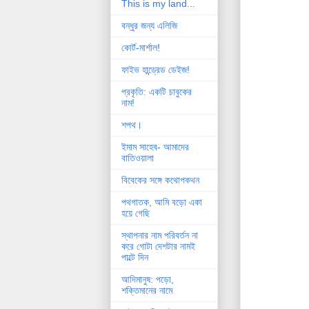
This is my land...
বন্ধুর জন্য এলিজি
কোর্ট-মার্শাল!
ফাইভ হান্ড্রেড ডেইজ!
প্রকৃতি: একটি চাবুকের
নাম!
শপথ।
ইমাম সাহেব- আমাদের
বাতিওয়ালা
বিবেকের সঙ্গে কথোপকথন
পথগাতক, আমি বড়ো একা
হয়ে গেছি
স্থাপনার নাম পরিবর্তন না
করে গোটা দেশটার নামই
পাল্টে দিন
আদিমানুষ: পড়ো,
শক্তিমানের নামে