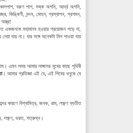
মপাশ, কালপাশ, বরুণ পাশ, শুষ্ক অশনি, আর্দ্র অশনি,
জ্র, কিঙ্কিণী, নন্দন, মোহন, প্রস্বাপন, প্রশমন,
স্ত্র!
সজ্জিত একজনকে মহামানব হওয়ার প্রয়োজন পড়ে না,
ে নেয়া যায় না। যার সঙ্গে অনেকটা মিল পাওয়া যায়
াম। এমন সময় আমার লাঙ্গলের মুখের কাছে পৃথিবী
তা
। আমার প্রতিজ্ঞা এই যে, এই শিবের ধনুকে যে
ের কারণে বিশ্বামিত্র, জনক, রাম, লক্ষ্ণণ ব্যতীত
লক্ষ্ণণ, ভরত, শত্রুঘ্ন।