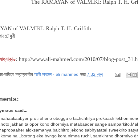
The RAMAYAN of VALMIKI: Ralph T. H. Griff
AN of VALMIKI: Ralph T. H. Griffith
রায়চৌধুরী
ধ্যাকান্ড
:
http://www.ali-mahmed.com/2010/07/blog-post_31.h
দায়-দায়িত্ব মন্তব্যকারীর
আলী মাহমেদ - ali mahmed
সময়
7:32 PM
ments:
mous said...
mahaakaabyer proti eheno obogga o tachchhilya prokaash lekhonmoner 
shoto jakhan ta opor kono dhormiya matabaader sange samparkito.Mah
aprobaaher aloksamanya baichitro jekono sabhyatatei sweekrito satya..
 kome na ..borong eke byngo kora nimna ruchi, samkinrno dhormiyo dri