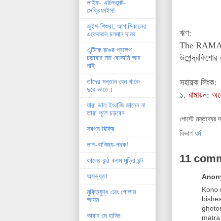
লাইফ- এচিভমেন্ট-
সেক্রিফাইস!
জুইশ-শিশুরা, আগামিকালের
ঋণ:
একেকজন চলমান দানব
The RAMAY
এন্টিকে রঙের প্রলেপ
উপেন্দ্রকিশোর 
চড়াবার মত বোকামি আর
নাই
সহায়ক লিংক:
তাঁদের সন্তান যেন থাকে
দুধে ভাতে।
১.
রামায়ন: অযো
যারা ভাল ইংরাজি জানেন না
তারা শূলে চড়বেন
পোস্টে মন্তব্যের 
স্বপ্ন বিক্রি
বিভাগ
ধর্ম
লাশ-বানিজ্য-পদক!
11 com
কালের কন্ঠ বনাম মুড়ির ঘন্ট
অসভ্যতা
Anony
Kono 
মুক্তিযুদ্ধ এবং গোলাম
bishe
আযম
ghoton
কাবাব মে হাড্ডি
matra