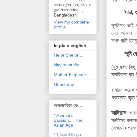
সবচেয়ে সুন্দর শহর, সবচেয়ে
সুন্দর গ্রাম যেখানে...,
'দাদা, 
Bangladesh
View my complete
সুগ্রীবের ভাই
profile
নেমে আসেন! এ
তখন বালী হতবু
In plain english
'তুমি ক
He or She or ...
kitty must die
(যুদ্ধেরও কি
মানবিকতা বাদ
Mother Elephant
Ghost-day
রামায়ন কয়েক খন্
প্রত্যেক কান্
আলাপচারিতা এবং...
আদিকান্ড
:
ভার
* A writers
মন্ত্রীদের বল
passion..., The
Asian Age
(এখানে দশরথে
* ইতিহাস ঐতিহ্যের