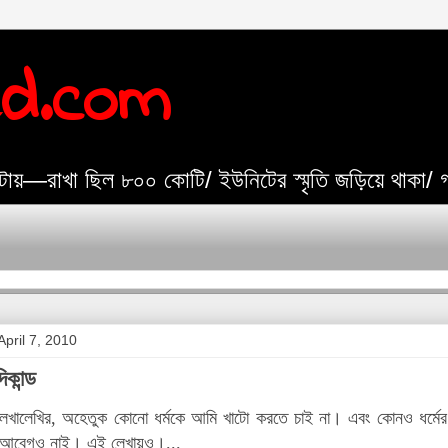
ed.com
যেটায়—রাখা ছিল ৮০০ কোটি/ ইউনিটের স্মৃতি জড়িয়ে থাকা/
pril 7, 2010
কান্ড
খালেখির, অহেতুক কোনো ধর্মকে আমি খাটো করতে চাই না। এবং কোনও ধর্মের প
গ-আবেগও নাই। এই লেখায়ও।...