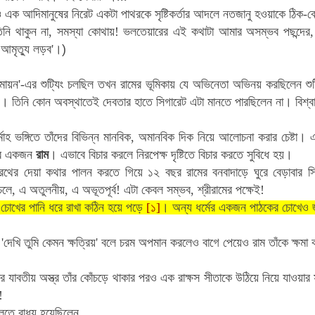
এক আদিমানুষের নিরেট একটা পাথরকে সৃষ্টিকর্তার আদলে নতজানু হওয়াকে ঠিক-ব
 তিনি থাকুন না, সমস্যা কোথায়! ভলতেয়ারের এই কথাটা আমার অসম্ভব পছন্দের
য আমৃত্যু লড়ব'।
)
মায়ন'-এর শুট্যিং চলছিল তখন রামের ভূমিকায় যে অভিনেতা অভিনয় করছিলেন শুট
লেন। তিনি কোন অবস্থাতেই দেবতার হাতে সিগারেট এটা মানতে পারছিলেন না। বিশ্ব
মোহ ভঙ্গিতে তাঁদের বিভিন্ন মানবিক, অমানবিক দিক নিয়ে আলোচনা করার চেষ্টা
ের একজন
রাম
। এভাবে বিচার করলে নিরপেক্ষ দৃষ্টিতে বিচার করতে সুবিধে হয়।
রথের দেয়া কথার পালন করতে গিয়ে ১২ বছর রামের বনবাদাড়ে ঘুরে বেড়াবার সিদ
চলে, এ অতুলনীয়, এ অভূতপূর্ব! এটা কেবল সম্ভব, শ্রীরামের পক্ষেই!
বে চোখের পানি ধরে রাখা কঠিন হয়ে পড়ে
[১]
। অন্য ধর্মের একজন পাঠকের চোখেও
'দেখি তুমি কেমন ক্ষত্রিয়' বলে চরম অপমান করলেও বাগে পেয়েও রাম তাঁকে ক্ষ
য়ার যাবতীয় অস্ত্র তাঁর কোঁচড়ে থাকার পরও এক রাক্ষস সীতাকে উঠিয়ে নিয়ে যাওয়ার
!
 বলতে বাধ্য হয়েছিলেন,