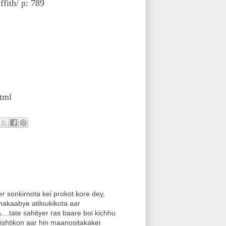
ith/ p: 789
tml
sonkirnota kei prokot kore dey,
akaabye atiloukikota aar
..tate sahityer ras baare boi kichhu
shtikon aar hin maanositakakei