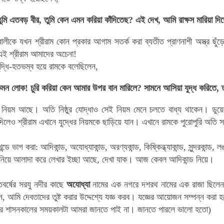
তুমি এতবড় বীর, তুমি কেন এমন করিয়া কাঁদিতেছ? এই দেখ, আমি রাক্ষস মারিয়া দি
 বালীকে যখন শ্রীরাম কোন প্রকার আগাম সতর্ক করা ব্যতীত প্রাণনাশী অস্ত্র ছু
ই শ্রীরাম আমাদের অচেনা!
দ্ধি-হতভম্ব হয়ে রামকে বলেছিলেন,
েমন লোক! চুরি করিয়া কেন আমার উপর বান মারিলে? সামনে আসিয়া যুদ্ধ করিতে, 
ছু নিয়ম আছে। অতি নিষ্ঠুর যোদ্ধাও সেই নিয়ম মেনে চলতে বাধ্য থাকেন। ডু
 দিলেও
শ্রীরাম এখানে যুদ্ধের নিয়মকে ছাড়িয়ে যান। এখানে রামকে পুরোপুরি অতি
ডে ভাগ করা: আদিকান্ড, অযোধ্যাকান্ড, অরণ্যকান্ড, কিষ্কিন্ধ্যাকান্ড, সুন্দরকান্ড, ল
ড নিয়ে আলাদা করে লেখার ইচ্ছা আছে, দেখা যাক। আজ কেবল আদিকান্ড নিয়ে।
তবর্ষের সরযু নদীর কাছে
অযোধ্যা
নামের এক নগরে দশরথ নামের এক রাজা ছিলেন।
লেন, আমি দেবতাদের তুষ্ট করার উদ্দেশ্যে যজ্ঞ করব। যজ্ঞের আয়োজন সম্পন্ন করা
র শাসনকালের সময়কালটা আমরা জানতে পাই না। জানতে পারলে ভালো হতো)