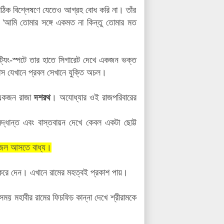
েঠিক বিশ্লেষণে যেতেও আগ্রহ বোধ করি না। তাঁর
, 'আমি তোমার সঙ্গে একমত না কিন্তু তোমার মত
্যিং-স্পটে তার হাতে সিগারেট দেখে একজন ভক্ত
াস যেখানে প্রবল সেখানে যুক্তি অচল।
। একজন রাজা
দশরথ
। অযোধ্যার ওই রাজপরিবারের
্ধান্ত এবং বাস্তবায়ন দেখে কেবল একটা ছোট্ট
 জল আসতে বাধ্য।
মা করে দেন। এখানে রামের মহত্বই প্রকাশ পায়।
 সময় মহাবীর রামের ফিচফিচ কান্না দেখে শ্রীরামকে