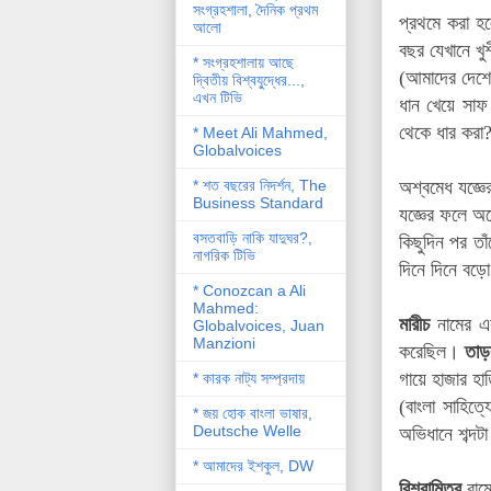
সংগ্রহশালা, দৈনিক প্রথম
প্রথমে করা হ
আলো
বছর যেখানে খু
* সংগ্রহশালায় আছে
(আমাদের দেশে 
দ্বিতীয় বিশ্বযু্দ্ধের...,
এখন টিভি
ধান খেয়ে সাফ
থেকে ধার করা?
* Meet Ali Mahmed,
Globalvoices
* শত বছরের নিদর্শন, The
অশ্বমেধ যজ্ঞের
Business Standard
যজ্ঞের ফলে অ
বসতবাড়ি নাকি যাদুঘর?,
কিছুদিন পর ত
নাগরিক টিভি
দিনে দিনে বড়
* Conozcan a Ali
Mahmed:
মারীচ
নামের এক 
Globalvoices, Juan
Manzioni
করেছিল।
তাড়ক
গায়ে হাজার হা
* কারক নাট্য সম্প্রদায়
(বাংলা সাহিত্
* জয় হোক বাংলা ভাষার,
Deutsche Welle
অভিধানে শব্দট
* আমাদের ইশকুল, DW
বিশ্বামিত্র
রামে