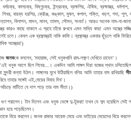
ধর্মচক্র, কালচক্র, বিষ্ণুচক্র, ইন্দ্রচক্র, ব্রক্ষশির, ঐষিক, ব্রক্ষাস্ত্র, ধর্
, শিখর, বায়ব্য হয়শির, ক্রৌঞ্জ, কঙ্কাল, মুষল, কপাল, শক্তি, খড়গ, গদা, শূল, ব
সন্তাপন, বিলাপন, মাদন, মানব, তামস, সৌমন, সংবর্ত। আরও অনেক নাম-না-জানা অ
্ত্র কারও কাছে থাকলে এ গ্রহে তাঁকে রুখবে এমন সাধ্যি কার! এমন অস্ত্রে 
েই চলে। কেবল এক ব্রক্ষ্ণাস্ত্রই নাকি কাফি।
ব্রক্ষ্ণাস্ত্র
একবার ছুঁড়লে নাকি ফিরিয়
বিক অস্ত্রের!)
ারাজ
জনক
কে বললেন, 'মহারাজ, সেই ধনুকখানি রাম-লক্ষ্ণণ দেখিতে চাহেন’।
এই ধনুক আগে ছিল শিবের...। একদিন আমি লাঙ্গল দিয়া যজ্ঞের স্থান চসিতেছিল
সুন্দরী কন্যা উঠল। লাঙ্গলের মুখে উঠিয়াছিল বলিয় আমি তাহার নাম রাখিয়াছি
সী
রিবে তাহার সঙ্গেই এই,মেয়ের বিবাহ দিব'।
ের আঁচড়ে মাটিতে যে দাগ পড়ে তার নাম সীতা।)
গুণ পরালেন। টান দিলেন এবং ধনুক ভেঙ্গে দু-টুকরা! তখন যে শব্দ হয়েছিল সেই শব্দ
্ঞান হয়ে পড়েছিলেন।
তাকে বিয়ে করলেন। জনক রাজার আরেক মেয়ে এবং ভাইয়ের মেয়েদের বিয়ে করলেন, 