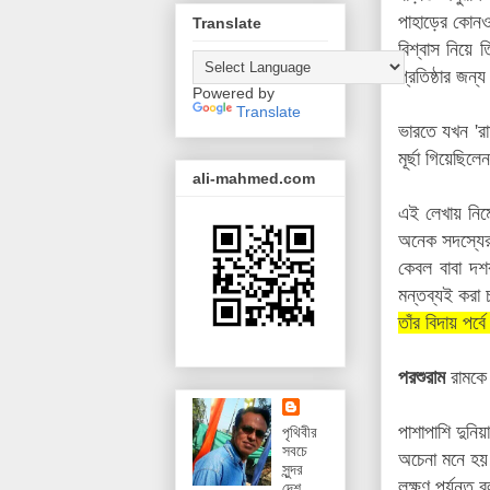
পাহাড়ের কোনও 
Translate
বিশ্বাস নিয়ে
প্রতিষ্ঠার জন্
Powered by
Translate
ভারতে যখন 'রা
মূর্ছা গিয়েছি
ali-mahmed.com
এই লেখায় নির্
অনেক সদস্য
কেবল বাবা দশ
মন্তব্যই করা 
তাঁর বিদায় পর্
পরশুরাম
রামকে 
পাশাপাশি দুনি
পৃথিবীর
সবচে
অচেনা মনে হয়
সুন্দর
লক্ষ্ণণ পর্যন্ত
দেশ,