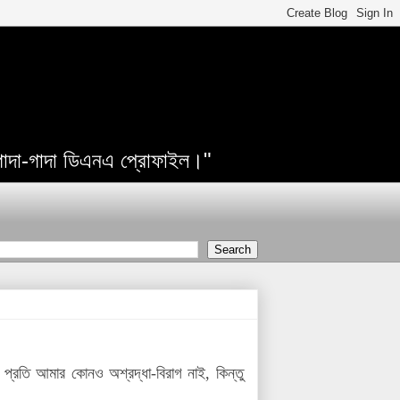
 গাদা-গাদা ডিএনএ প্রোফাইল।"
্রতি আমার কোনও অশ্রদ্ধা-বিরাগ নাই, কিন্তু