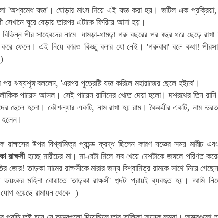
লো 'অশ্বমেধ যজ্ঞ'। ঘোড়ার মাংস দিয়ে এই যজ্ঞ করা হয়। জটিল এক প্রক্রিয়
শী সেখানে ঘুরে বেড়ায় তারপর এটাকে ফিরিয়ে আনা হয়।
বিভিন্ন পীর সাহেবদের নামে ধামড়া-ধামড়া গরু বছরের পর বছর ধরে ছেড়ে রাখা 
 করে ফেলে। এই নিয়ে কারও কিচ্ছু বলার যো নেই। 'গরুবাবা' বলে কথা! পীরসা
)
 পর ঋষ্যশৃঙ্গ বললেন, 'এরপর পুত্রেষ্টি যজ্ঞ করিলে মহারাজের ছেলে হইবে'।
লৌকিক পায়েস আসল। সেই পায়েস রানিদের খেতে দেয়া হলো। দশরথের তিন রান
াঁদের ছেলে হলো। কৌশল্যার একটি, নাম রাখা হয় রাম। কৈকয়ীর একটি, নাম ভরত
ো হলেন।
রাক্ষসের উপর বিশ্বামিত্র প্রচন্ড ক্রদ্ধ ছিলেন কারণ যজ্ঞের সময় মারীচ এবং 
া রাক্ষসী
হচ্ছে মারীচের মা। মা-বেটা মিলে সব খেয়ে দেশটাকে জঙ্গলে পরিণত করে
তির জোর! তাড়কা নামের রাক্ষসীকে মারার জন্য বিশ্বামিত্র রামকে সাথে নিয়ে গেছে
যে ভয়ংকর মহিলা বোঝাতে 'তাড়কা রাক্ষসী' শব্দটা প্রায়ই ব্যবহৃত হয়। আমি নি
া যোগ হয়েছে রামায়ন থেকে।)
র প্রতি তুষ্ট হয়ে যে অস্ত্রগুলো দিয়েছিলে তার তালিকা অনেক লম্বা। অস্ত্রগুলো হচ