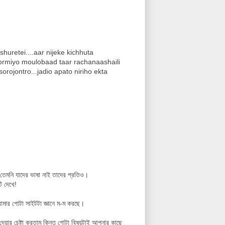
uretei....aar nijeke kichhuta
hormiyo moulobaad taar rachanaashaili
ojontro...jadio apato niriho ekta
তেমনি যাদের ভাষা নাই তাদের প্রতিও।
ি দেখে!
 আমার গোটা সাইটটা জ্ঞানে ম-ম করছে।
েয়ার চেষ্টা করতাম কিন্তু গোটা বিষয়টাই আপনার কাছে