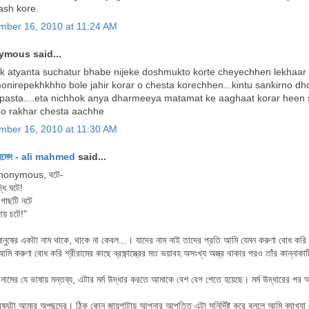
ash kore.
mber 16, 2010 at 11:24 AM
mous said...
 atyanta suchatur bhabe nijeke doshmukto korte cheyechhen lekhaar sh
onirepekhkhho bole jahir korar o chesta korechhen...kintu sankirno d
pasta....eta nichhok anya dharmeeya matamat ke aaghaat korar heen sor
o rakhar chesta aachhe
mber 16, 2010 at 11:30 AM
হমেদ - ali mahmed
said...
nonymous, বটে-
ধি ঘটে!
ন গাছটি নটে
ায় চটে!"
নুষের একটা নাম থাকে, থাকে না কেবল...। যাদের নাম নাই তাদের প্রতি আমি যেমন করুণা বোধ করি 
মি করুণা বোধ করি শ্রীরামের কাছে ব্রক্ষ্ণাস্ত্রের মত ভয়াবহ অসংখ্য অস্ত্র থাকার পরও তাঁর কান্নাকাট
' নামের যে ভাষায় মন্তব্য, এটার মর্ম উদ্ধার করতে আমাকে বেশ বেগ পেতে হয়েছে। মর্ম উদ্ধারের পর
ষযটা আমার অপছন্দের। ঠিক কোন জায়গাটায় আপনার আপত্তি এটা সুনির্দিষ্ট করে বললে আমি ব্যাখ্যা দ