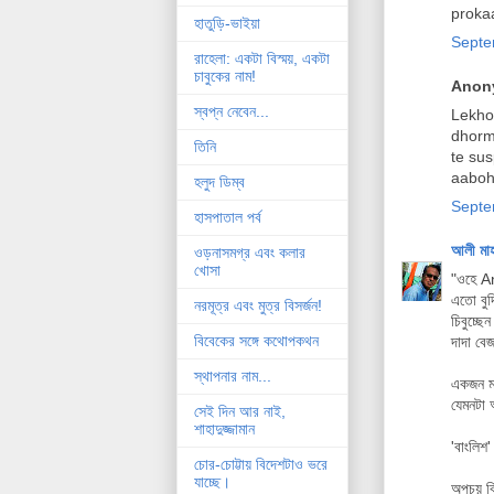
proka
হাতুড়ি-ভাইয়া
Septe
রাহেলা: একটা বিস্ময়, একটা
চাবুকের নাম!
Anony
স্বপ্ন নেবেন...
Lekhok
dhorm
তিনি
te sus
aaboh
হলুদ ডিম্ব
Septe
হাসপাতাল পর্ব
আলী মা
ওড়নাসমগ্র এবং কলার
খোসা
"ওহে A
এতো বুদ্
নরমূত্র এবং মুত্র বিসর্জন!
চিবুচ্ছে
বিবেকের সঙ্গে কথোপকথন
দাদা বেজ
স্থাপনার নাম...
একজন মা
যেমনটা আ
সেই দিন আর নাই,
শাহাদুজ্জামান
'বাংলিশ
চোর-চোট্টায় বিদেশটাও ভরে
যাচ্ছে।
অপচয় বি