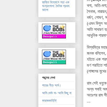
ব্যক্তি উদ্যোগে গড়া এক
বলা, অতি-বলা, 
সংগ্রহশালা: দৈনিক প্রথম
আলো
পৈনাক, নারায়ন
বর্ষণ, শোষণ, 
(এমন বিপুল অস
অতি সাধারণ হল
আধুনিক পারমাণ
বিশ্বমিত্র মহ
জনক বলিলেন, '
হইতে এক পরমা 
গুণ পরাইতে পা
(লাঙ্গলের মুখ
পছন্দের লেখা
রাম সেই ধনুকে 
পায়ের নীচে সর্ষে।
অন্য সবাই অজ
আমি কেউ না- আমি কিছু না
অতঃপর রাম সী
...
ফারাজকাহিনি!