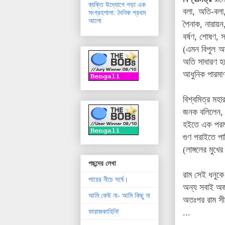
ব্যক্তি উদ্যোগে গড়া এক
বলা, অতি-বলা, 
সংগ্রহশালা: দৈনিক প্রথম
আলো
পৈনাক, নারায়ন
বর্ষণ, শোষণ, 
(এমন বিপুল অস
অতি সাধারণ হল
আধুনিক পারমাণ
বিশ্বমিত্র মহ
জনক বলিলেন, '
হইতে এক পরমা 
গুণ পরাইতে পা
(লাঙ্গলের মুখ
পছন্দের লেখা
রাম সেই ধনুকে 
পায়ের নীচে সর্ষে।
অন্য সবাই অজ
আমি কেউ না- আমি কিছু না
অতঃপর রাম সী
...
ফারাজকাহিনি!