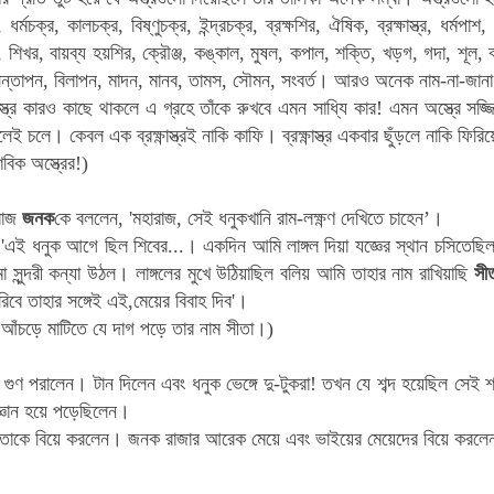
ধর্মচক্র, কালচক্র, বিষ্ণুচক্র, ইন্দ্রচক্র, ব্রক্ষশির, ঐষিক, ব্রক্ষাস্ত্র, ধর্
, শিখর, বায়ব্য হয়শির, ক্রৌঞ্জ, কঙ্কাল, মুষল, কপাল, শক্তি, খড়গ, গদা, শূল, ব
সন্তাপন, বিলাপন, মাদন, মানব, তামস, সৌমন, সংবর্ত। আরও অনেক নাম-না-জানা অ
্ত্র কারও কাছে থাকলে এ গ্রহে তাঁকে রুখবে এমন সাধ্যি কার! এমন অস্ত্রে 
েই চলে। কেবল এক ব্রক্ষ্ণাস্ত্রই নাকি কাফি।
ব্রক্ষ্ণাস্ত্র
একবার ছুঁড়লে নাকি ফিরিয়
বিক অস্ত্রের!)
ারাজ
জনক
কে বললেন, 'মহারাজ, সেই ধনুকখানি রাম-লক্ষ্ণণ দেখিতে চাহেন’।
এই ধনুক আগে ছিল শিবের...। একদিন আমি লাঙ্গল দিয়া যজ্ঞের স্থান চসিতেছিল
সুন্দরী কন্যা উঠল। লাঙ্গলের মুখে উঠিয়াছিল বলিয় আমি তাহার নাম রাখিয়াছি
সী
রিবে তাহার সঙ্গেই এই,মেয়ের বিবাহ দিব'।
ের আঁচড়ে মাটিতে যে দাগ পড়ে তার নাম সীতা।)
গুণ পরালেন। টান দিলেন এবং ধনুক ভেঙ্গে দু-টুকরা! তখন যে শব্দ হয়েছিল সেই শব্দ
্ঞান হয়ে পড়েছিলেন।
তাকে বিয়ে করলেন। জনক রাজার আরেক মেয়ে এবং ভাইয়ের মেয়েদের বিয়ে করলেন, 