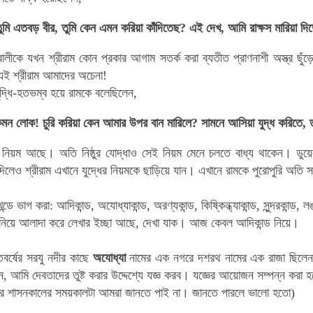
তুমি এতবড় বীর, তুমি কেন এমন করিয়া কাঁদিতেছ? এই দেখ, আমি রাক্ষস মারিয়া দি
 বালীকে যখন শ্রীরাম কোন প্রকার আগাম সতর্ক করা ব্যতীত প্রাণনাশী অস্ত্র ছু
ই শ্রীরাম আমাদের অচেনা!
দ্ধি-হতভম্ব হয়ে রামকে বলেছিলেন,
েমন লোক! চুরি করিয়া কেন আমার উপর বান মারিলে? সামনে আসিয়া যুদ্ধ করিতে, 
ছু নিয়ম আছে। অতি নিষ্ঠুর যোদ্ধাও সেই নিয়ম মেনে চলতে বাধ্য থাকেন। ডু
 দিলেও
শ্রীরাম এখানে যুদ্ধের নিয়মকে ছাড়িয়ে যান। এখানে রামকে পুরোপুরি অতি
ডে ভাগ করা: আদিকান্ড, অযোধ্যাকান্ড, অরণ্যকান্ড, কিষ্কিন্ধ্যাকান্ড, সুন্দরকান্ড, ল
ড নিয়ে আলাদা করে লেখার ইচ্ছা আছে, দেখা যাক। আজ কেবল আদিকান্ড নিয়ে।
তবর্ষের সরযু নদীর কাছে
অযোধ্যা
নামের এক নগরে দশরথ নামের এক রাজা ছিলেন।
লেন, আমি দেবতাদের তুষ্ট করার উদ্দেশ্যে যজ্ঞ করব। যজ্ঞের আয়োজন সম্পন্ন করা
র শাসনকালের সময়কালটা আমরা জানতে পাই না। জানতে পারলে ভালো হতো)