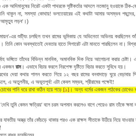
এক আদিমানুষের নিরেট একটা পাথরকে সৃষ্টিকর্তার আদলে নতজানু হওয়াকে ঠিক-ব
 তিনি থাকুন না, সমস্যা কোথায়! ভলতেয়ারের এই কথাটা আমার অসম্ভব পছন্দের
য আমৃত্যু লড়ব'।
)
মায়ন'-এর শুট্যিং চলছিল তখন রামের ভূমিকায় যে অভিনেতা অভিনয় করছিলেন শুট
লেন। তিনি কোন অবস্থাতেই দেবতার হাতে সিগারেট এটা মানতে পারছিলেন না। বিশ্ব
মোহ ভঙ্গিতে তাঁদের বিভিন্ন মানবিক, অমানবিক দিক নিয়ে আলোচনা করার চেষ্টা
ের একজন
রাম
। এভাবে বিচার করলে নিরপেক্ষ দৃষ্টিতে বিচার করতে সুবিধে হয়।
রথের দেয়া কথার পালন করতে গিয়ে ১২ বছর রামের বনবাদাড়ে ঘুরে বেড়াবার সিদ
চলে, এ অতুলনীয়, এ অভূতপূর্ব! এটা কেবল সম্ভব, শ্রীরামের পক্ষেই!
বে চোখের পানি ধরে রাখা কঠিন হয়ে পড়ে
[১]
। অন্য ধর্মের একজন পাঠকের চোখেও
'দেখি তুমি কেমন ক্ষত্রিয়' বলে চরম অপমান করলেও বাগে পেয়েও রাম তাঁকে ক্ষ
য়ার যাবতীয় অস্ত্র তাঁর কোঁচড়ে থাকার পরও এক রাক্ষস সীতাকে উঠিয়ে নিয়ে যাওয়ার
!
 বলতে বাধ্য হয়েছিলেন,