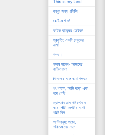
This is my land...
বন্ধুর জন্য এলিজি
কোর্ট-মার্শাল!
ফাইভ হান্ড্রেড ডেইজ!
প্রকৃতি: একটি চাবুকের
নাম!
শপথ।
ইমাম সাহেব- আমাদের
বাতিওয়ালা
বিবেকের সঙ্গে কথোপকথন
পথগাতক, আমি বড়ো একা
হয়ে গেছি
স্থাপনার নাম পরিবর্তন না
করে গোটা দেশটার নামই
পাল্টে দিন
আদিমানুষ: পড়ো,
শক্তিমানের নামে