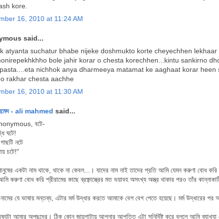
ash kore.
mber 16, 2010 at 11:24 AM
mous said...
 atyanta suchatur bhabe nijeke doshmukto korte cheyechhen lekhaar sh
onirepekhkhho bole jahir korar o chesta korechhen...kintu sankirno d
pasta....eta nichhok anya dharmeeya matamat ke aaghaat korar heen sor
o rakhar chesta aachhe
mber 16, 2010 at 11:30 AM
হমেদ - ali mahmed
said...
nonymous, বটে-
ধি ঘটে!
ন গাছটি নটে
ায় চটে!"
নুষের একটা নাম থাকে, থাকে না কেবল...। যাদের নাম নাই তাদের প্রতি আমি যেমন করুণা বোধ করি 
মি করুণা বোধ করি শ্রীরামের কাছে ব্রক্ষ্ণাস্ত্রের মত ভয়াবহ অসংখ্য অস্ত্র থাকার পরও তাঁর কান্নাকাট
' নামের যে ভাষায় মন্তব্য, এটার মর্ম উদ্ধার করতে আমাকে বেশ বেগ পেতে হয়েছে। মর্ম উদ্ধারের পর
ষযটা আমার অপছন্দের। ঠিক কোন জায়গাটায় আপনার আপত্তি এটা সুনির্দিষ্ট করে বললে আমি ব্যাখ্যা দ