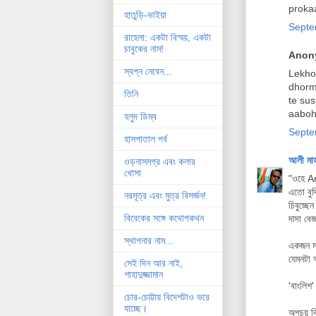
proka
হাতুড়ি-ভাইয়া
Septe
রাহেলা: একটা বিস্ময়, একটা
চাবুকের নাম!
Anony
স্বপ্ন নেবেন...
Lekhok
dhorm
তিনি
te sus
aaboh
হলুদ ডিম্ব
Septe
হাসপাতাল পর্ব
আলী মা
ওড়নাসমগ্র এবং কলার
খোসা
"ওহে A
এতো বুদ্
নরমূত্র এবং মুত্র বিসর্জন!
চিবুচ্ছে
বিবেকের সঙ্গে কথোপকথন
দাদা বেজ
স্থাপনার নাম...
একজন মা
যেমনটা আ
সেই দিন আর নাই,
শাহাদুজ্জামান
'বাংলিশ
চোর-চোট্টায় বিদেশটাও ভরে
যাচ্ছে।
অপচয় বি