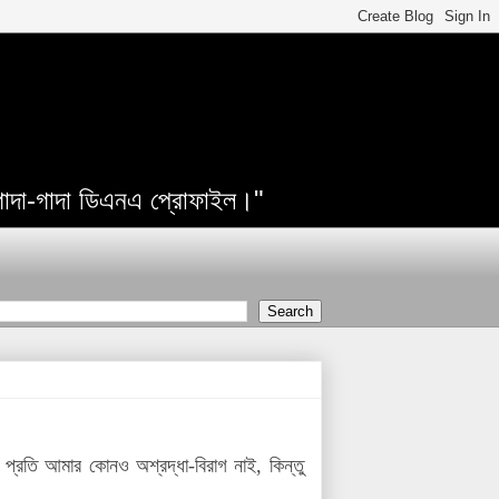
 গাদা-গাদা ডিএনএ প্রোফাইল।"
্রতি আমার কোনও অশ্রদ্ধা-বিরাগ নাই, কিন্তু