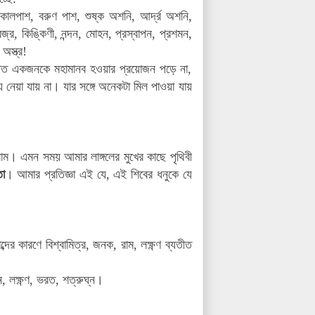
মপাশ, কালপাশ, বরুণ পাশ, শুষ্ক অশনি, আর্দ্র অশনি,
জ্র, কিঙ্কিণী, নন্দন, মোহন, প্রস্বাপন, প্রশমন,
স্ত্র!
সজ্জিত একজনকে মহামানব হওয়ার প্রয়োজন পড়ে না,
ে নেয়া যায় না। যার সঙ্গে অনেকটা মিল পাওয়া যায়
াম। এমন সময় আমার লাঙ্গলের মুখের কাছে পৃথিবী
তা
। আমার প্রতিজ্ঞা এই যে, এই শিবের ধনুকে যে
ের কারণে বিশ্বামিত্র, জনক, রাম, লক্ষ্ণণ ব্যতীত
লক্ষ্ণণ, ভরত, শত্রুঘ্ন।