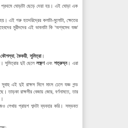
া, প্রথমে ঘোড়াটা ছেড়ে দেয়া হয়। এই ঘোড়া এক
হয়। এই গরু হতদরিদ্রের কলাটা-মুলোটা, ক্ষেতের
হেবদের মুরীদদের এই ভাবনাটা কি
'অশ্বমেধ যজ্ঞ'
ি
কৌশল্যা
,
কৈকয়ী
,
সুমিত্রা
।
। সুমিত্রার দুই ছেলে
লক্ষ্ণণ
এবং
শত্রুঘ্ন
। এরা
সুবাহু এই দুই রাক্ষস মিলে মাংস ঢেলে যজ্ঞ পন্ড
ছে। তাড়কা রাক্ষসীর বেজায় জোর, বর্ণনামতে, তার
ন।
জেও লেখায় প্রায়শ শব্দটা ব্যবহার করি। সম্ভবত
্ছে: