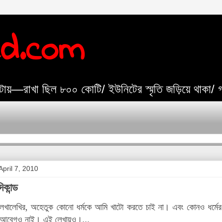
ed.com
যেটায়—রাখা ছিল ৮০০ কোটি/ ইউনিটের স্মৃতি জড়িয়ে থাকা/
pril 7, 2010
কান্ড
খালেখির, অহেতুক কোনো ধর্মকে আমি খাটো করতে চাই না। এবং কোনও ধর্মের প
গ-আবেগও নাই। এই লেখায়ও।...