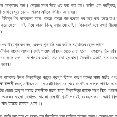
লো 'অশ্বমেধ যজ্ঞ'। ঘোড়ার মাংস দিয়ে এই যজ্ঞ করা হয়। জটিল এক প্রক্রিয়
শী সেখানে ঘুরে বেড়ায় তারপর এটাকে ফিরিয়ে আনা হয়।
বিভিন্ন পীর সাহেবদের নামে ধামড়া-ধামড়া গরু বছরের পর বছর ধরে ছেড়ে রাখা 
 করে ফেলে। এই নিয়ে কারও কিচ্ছু বলার যো নেই। 'গরুবাবা' বলে কথা! পীরসা
)
 পর ঋষ্যশৃঙ্গ বললেন, 'এরপর পুত্রেষ্টি যজ্ঞ করিলে মহারাজের ছেলে হইবে'।
লৌকিক পায়েস আসল। সেই পায়েস রানিদের খেতে দেয়া হলো। দশরথের তিন রান
াঁদের ছেলে হলো। কৌশল্যার একটি, নাম রাখা হয় রাম। কৈকয়ীর একটি, নাম ভরত
ো হলেন।
রাক্ষসের উপর বিশ্বামিত্র প্রচন্ড ক্রদ্ধ ছিলেন কারণ যজ্ঞের সময় মারীচ এবং 
া রাক্ষসী
হচ্ছে মারীচের মা। মা-বেটা মিলে সব খেয়ে দেশটাকে জঙ্গলে পরিণত করে
তির জোর! তাড়কা নামের রাক্ষসীকে মারার জন্য বিশ্বামিত্র রামকে সাথে নিয়ে গেছে
যে ভয়ংকর মহিলা বোঝাতে 'তাড়কা রাক্ষসী' শব্দটা প্রায়ই ব্যবহৃত হয়। আমি নি
া যোগ হয়েছে রামায়ন থেকে।)
র প্রতি তুষ্ট হয়ে যে অস্ত্রগুলো দিয়েছিলে তার তালিকা অনেক লম্বা। অস্ত্রগুলো হচ