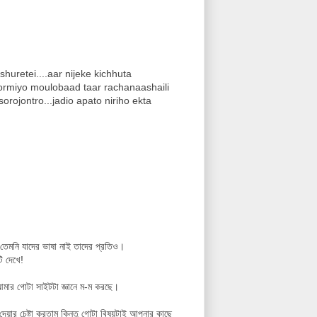
uretei....aar nijeke kichhuta
hormiyo moulobaad taar rachanaashaili
ojontro...jadio apato niriho ekta
তেমনি যাদের ভাষা নাই তাদের প্রতিও।
ি দেখে!
 আমার গোটা সাইটটা জ্ঞানে ম-ম করছে।
েয়ার চেষ্টা করতাম কিন্তু গোটা বিষয়টাই আপনার কাছে