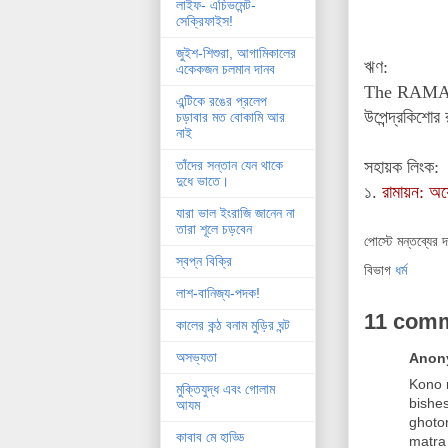
লাইফ- এচিভমেন্ট-
সেক্রিফাইস!
জুইশ-শিশুরা, আগামিকালের
ঋণ:
একেকজন চলমান দানব
The RAMAY
এন্টিকে রঙের প্রলেপ
উপেন্দ্রকিশোর 
চড়াবার মত বোকামি আর
নাই
সহায়ক লিংক:
তাঁদের সন্তান যেন থাকে
দুধে ভাতে।
১.
রামায়ন: অযো
যারা ভাল ইংরাজি জানেন না
তারা শূলে চড়বেন
পোস্টে মন্তব্যের 
স্বপ্ন বিক্রি
বিভাগ
ধর্ম
লাশ-বানিজ্য-পদক!
11 com
কালের কন্ঠ বনাম মুড়ির ঘন্ট
অসভ্যতা
Anony
Kono 
মুক্তিযুদ্ধ এবং গোলাম
bishe
আযম
ghoton
কাবাব মে হাড্ডি
matra