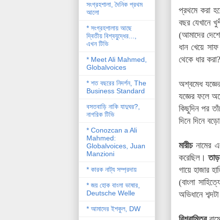
সংগ্রহশালা, দৈনিক প্রথম
প্রথমে করা হ
আলো
বছর যেখানে খু
* সংগ্রহশালায় আছে
(আমাদের দেশে 
দ্বিতীয় বিশ্বযু্দ্ধের...,
এখন টিভি
ধান খেয়ে সাফ
থেকে ধার করা?
* Meet Ali Mahmed,
Globalvoices
* শত বছরের নিদর্শন, The
অশ্বমেধ যজ্ঞের
Business Standard
যজ্ঞের ফলে অ
বসতবাড়ি নাকি যাদুঘর?,
কিছুদিন পর ত
নাগরিক টিভি
দিনে দিনে বড়
* Conozcan a Ali
Mahmed:
মারীচ
নামের এক 
Globalvoices, Juan
Manzioni
করেছিল।
তাড়ক
গায়ে হাজার হা
* কারক নাট্য সম্প্রদায়
(বাংলা সাহিত্
* জয় হোক বাংলা ভাষার,
Deutsche Welle
অভিধানে শব্দট
* আমাদের ইশকুল, DW
বিশ্বামিত্র
রামে