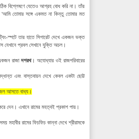
েঠিক বিশ্লেষণে যেতেও আগ্রহ বোধ করি না। তাঁর
, 'আমি তোমার সঙ্গে একমত না কিন্তু তোমার মত
্যিং-স্পটে তার হাতে সিগারেট দেখে একজন ভক্ত
াস যেখানে প্রবল সেখানে যুক্তি অচল।
। একজন রাজা
দশরথ
। অযোধ্যার ওই রাজপরিবারের
্ধান্ত এবং বাস্তবায়ন দেখে কেবল একটা ছোট্ট
 জল আসতে বাধ্য।
মা করে দেন। এখানে রামের মহত্বই প্রকাশ পায়।
 সময় মহাবীর রামের ফিচফিচ কান্না দেখে শ্রীরামকে