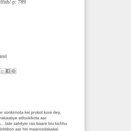
ith/ p: 789
tml
sonkirnota kei prokot kore dey,
akaabye atiloukikota aar
..tate sahityer ras baare boi kichhu
shtikon aar hin maanositakakei