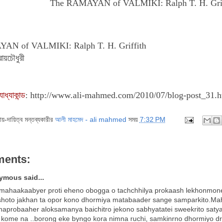
The RAMAYAN of VALMIKI: Ralph T. H. Griff
AN of VALMIKI: Ralph T. H. Griffith
রায়চৌধুরী
ধ্যাকান্ড
:
http://www.ali-mahmed.com/2010/07/blog-post_31.h
দায়-দায়িত্ব মন্তব্যকারীর
আলী মাহমেদ - ali mahmed
সময়
7:32 PM
ments:
mous said...
mahaakaabyer proti eheno obogga o tachchhilya prokaash lekhonmoner 
shoto jakhan ta opor kono dhormiya matabaader sange samparkito.Mah
aprobaaher aloksamanya baichitro jekono sabhyatatei sweekrito satya..
 kome na ..borong eke byngo kora nimna ruchi, samkinrno dhormiyo dri