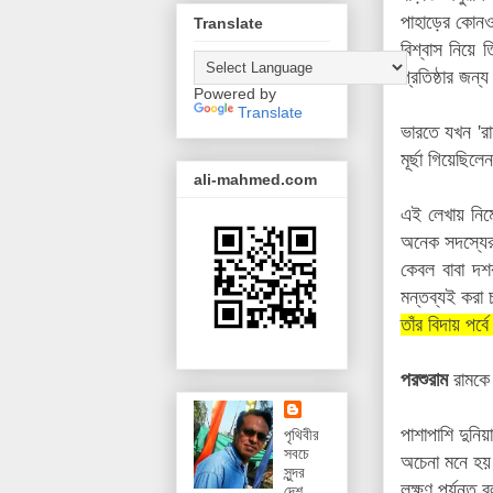
পাহাড়ের কোনও 
Translate
বিশ্বাস নিয়ে
প্রতিষ্ঠার জন্
Powered by
Translate
ভারতে যখন 'রা
মূর্ছা গিয়েছি
ali-mahmed.com
এই লেখায় নির্
অনেক সদস্য
কেবল বাবা দশ
মন্তব্যই করা 
তাঁর বিদায় পর্
পরশুরাম
রামকে 
পাশাপাশি দুনি
পৃথিবীর
সবচে
অচেনা মনে হয়
সুন্দর
লক্ষ্ণণ পর্যন্ত
দেশ,