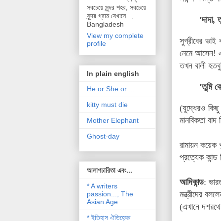
সবচেয়ে সুন্দর শহর, সবচেয়ে
সুন্দর গ্রাম যেখানে...,
'দাদা, 
Bangladesh
View my complete
সুগ্রীবের ভাই
profile
নেমে আসেন! এ
তখন বালী হতবু
In plain english
'তুমি ক
He or She or ...
kitty must die
(যুদ্ধেরও কি
মানবিকতা বাদ
Mother Elephant
Ghost-day
রামায়ন কয়েক খন্
প্রত্যেক কান্
আলাপচারিতা এবং...
আদিকান্ড
:
ভার
* A writers
মন্ত্রীদের বল
passion..., The
Asian Age
(এখানে দশরথে
* ইতিহাস ঐতিহ্যের