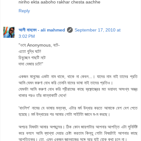
niriho ekta aaboho rakhar chesta aachhe
Reply
আলী মাহমেদ - ali mahmed
September 17, 2010 at
3:02 PM
"ওহে Anonymous, বটে-
এতো বুদ্ধি ঘটে!
চিবুচ্ছেন গাছটি নটে
দাদা বেজায় চটে!"
একজন মানুষের একটা নাম থাকে, থাকে না কেবল...। যাদের নাম নাই তাদের প্রতি
আমি যেমন করুণা বোধ করি তেমনি যাদের ভাষা নাই তাদের প্রতিও।
যেমনটা আমি করুণা বোধ করি শ্রীরামের কাছে ব্রক্ষ্ণাস্ত্রের মত ভয়াবহ অসংখ্য অস্ত্র
থাকার পরও তাঁর কান্নাকাটি দেখে!
'বাংলিশ' নামের যে ভাষায় মন্তব্য, এটার মর্ম উদ্ধার করতে আমাকে বেশ বেগ পেতে
হয়েছে। মর্ম উদ্ধারের পর আমার গোটা সাইটটা জ্ঞানে ম-ম করছে।
অপচয় বিষযটা আমার অপছন্দের। ঠিক কোন জায়গাটায় আপনার আপত্তি এটা সুনির্দিষ্ট
করে বললে আমি ব্যাখ্যা দেয়ার চেষ্টা করতাম কিন্তু গোটা বিষয়টাই আপনার কাছে
আপত্তিকর। তো, এমন একজন জ্ঞানবাজের সঙ্গে আর যাই হোক কথা চলে না।