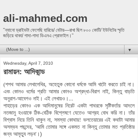
ali-mahmed.com
"ন্যানো ড্রাইভটা ফেলেছি হারিয়ে/ যেটায়—রাখা ছিল ৮০০ কোটি/ ইউনিটের স্মৃতি
জড়িয়ে থাকা/ গাদা-গাদা ডিএনএ প্রোফাইল।"
▼
Wednesday, April 7, 2010
রামায়ন: আদিকান্ড
(শপথ আমার লেখালেখির, অহেতুক কোনো ধর্মকে আমি খাটো করতে চাই না।
এবং কোনও ধর্মের প্রতি আমার কোনও অশ্রদ্ধা-বিরাগ নাই, কিন্তু বাড়তি
অনুরাগ-আবেগও নাই। এই লেখায়ও।...
পাহাড়ের কোনও এক আদিমানুষের নিরেট একটা পাথরকে সৃষ্টিকর্তার আদলে
নতজানু হওয়াকে ঠিক-বেঠিক বিশ্লেষণে যেতেও আগ্রহ বোধ করি না। তাঁর
বিশ্বাস নিয়ে তিনি থাকুন না, সমস্যা কোথায়! ভলতেয়ারের এই কথাটা আমার
অসম্ভব পছন্দের, 'আমি তোমার সঙ্গে একমত না কিন্তু তোমার মত প্রতিষ্ঠার
জন্য আমৃত্যু লড়ব'।
)