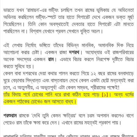
ভারতে যখন 'রামায়ন'-এর শুট্যিং চলছিল তখন রামের ভূমিকায় যে অভিনেতা
অভিনয় করছিলেন শুট্যিং-স্পটে তার হাতে সিগারেট দেখে একজন ভক্ত মূর্ছা
গিয়েছিলেন। তিনি কোন অবস্থাতেই দেবতার হাতে সিগারেট এটা মানতে
পারছিলেন না। বিশ্বাস যেখানে প্রবল সেখানে যুক্তি অচল।
এই লেখায় নির্মোহ ভঙ্গিতে তাঁদের বিভিন্ন মানবিক, অমানবিক দিক নিয়ে
আলোচনা করার চেষ্টা। একজন রাজা
দশরথ
। অযোধ্যার ওই রাজপরিবারের
অনেক সদস্যের একজন
রাম
। এভাবে বিচার করলে নিরপেক্ষ দৃষ্টিতে বিচার
করতে সুবিধে হয়।
কেবল বাবা দশরথের দেয়া কথার পালন করতে গিয়ে ১২ বছর রামের বনবাদাড়ে
ঘুরে বেড়াবার সিদ্ধান্ত এবং বাস্তবায়ন দেখে কেবল একটা ছোট্ট মন্তব্যই করা
চলে, এ অতুলনীয়, এ অভূতপূর্ব! এটা কেবল সম্ভব, শ্রীরামের পক্ষেই!
তাঁর বিদায় পর্বে চোখের পানি ধরে রাখা কঠিন হয়ে পড়ে
[১]
। অন্য ধর্মের
একজন পাঠকের চোখেও জল আসতে বাধ্য।
পরশুরাম
রামকে 'দেখি তুমি কেমন ক্ষত্রিয়' বলে চরম অপমান করলেও বাগে
পেয়েও রাম তাঁকে ক্ষমা করে দেন। এখানে রামের মহত্বই প্রকাশ পায়।
পাশাপাশি দুনিয়ার যাবতীয় অস্ত্র তাঁর কোঁচড়ে থাকার পরও এক রাক্ষস সীতাকে