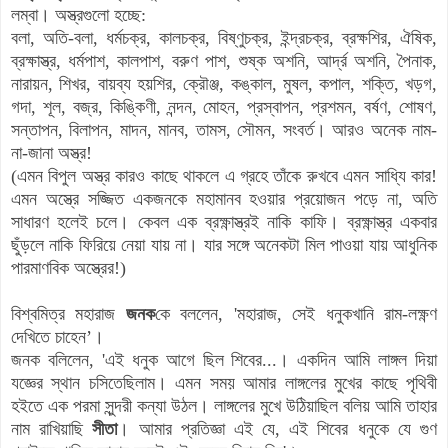
লম্বা। অস্ত্রগুলো হচ্ছে:
বলা, অতি-বলা, ধর্মচক্র, কালচক্র, বিষ্ণুচক্র, ইন্দ্রচক্র, ব্রক্ষশির, ঐষিক,
ব্রক্ষাস্ত্র, ধর্মপাশ, কালপাশ, বরুণ পাশ, শুষ্ক অশনি, আর্দ্র অশনি, পৈনাক,
নারায়ন, শিখর, বায়ব্য হয়শির, ক্রৌঞ্জ, কঙ্কাল, মুষল, কপাল, শক্তি, খড়গ,
গদা, শূল, বজ্র, কিঙ্কিণী, নন্দন, মোহন, প্রস্বাপন, প্রশমন, বর্ষণ, শোষণ,
সন্তাপন, বিলাপন, মাদন, মানব, তামস, সৌমন, সংবর্ত। আরও অনেক নাম-
না-জানা অস্ত্র!
(এমন বিপুল অস্ত্র কারও কাছে থাকলে এ গ্রহে তাঁকে রুখবে এমন সাধ্যি কার!
এমন অস্ত্রে সজ্জিত একজনকে মহামানব হওয়ার প্রয়োজন পড়ে না, অতি
সাধারণ হলেই চলে। কেবল এক ব্রক্ষ্ণাস্ত্রই নাকি কাফি।
ব্রক্ষ্ণাস্ত্র
একবার
ছুঁড়লে নাকি ফিরিয়ে নেয়া যায় না। যার সঙ্গে অনেকটা মিল পাওয়া যায় আধুনিক
পারমাণবিক অস্ত্রের!)
বিশ্বমিত্র মহারাজ
জনক
কে বললেন, 'মহারাজ, সেই ধনুকখানি রাম-লক্ষ্ণণ
দেখিতে চাহেন’।
জনক বলিলেন, 'এই ধনুক আগে ছিল শিবের...। একদিন আমি লাঙ্গল দিয়া
যজ্ঞের স্থান চসিতেছিলাম। এমন সময় আমার লাঙ্গলের মুখের কাছে পৃথিবী
হইতে এক পরমা সুন্দরী কন্যা উঠল। লাঙ্গলের মুখে উঠিয়াছিল বলিয় আমি তাহার
নাম রাখিয়াছি
সীতা
। আমার প্রতিজ্ঞা এই যে, এই শিবের ধনুকে যে গুণ