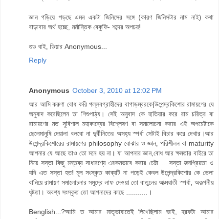
জ্ঞান গড়িয়ে পড়ছে এমন একটা জিনিসের সঙ্গে (কারণ জিনিসটার নাম নাই) কথা
বাড়াবার অর্থ হচ্ছে, মর্মান্তিক বেকুফি- শব্দের অপচয়!
গুড বাই, ডিয়ার Anonymous...
Reply
Anonymous
October 3, 2010 at 12:02 PM
আর আমি করুণা বোধ করি পল্লবগ্রাহীদের বাগাড়ম্বরকে|উপেন্দ্রকিশোর রামায়ণের যে
অনুবাদ করেছিলেন তা শিশুপাঠ্য। সেই অনুবাদ কে হাতিয়ার করে রাম চরিত্র বা
রামায়ণের মত সুবিশাল মহাকাব্যের বিশ্লেষণ বা সমালোচনা করার এই অপচেষ্টাকে
ছেলেমানুষি দেয়ালা বলবো না দু্র্বীনিতের অসহ্য স্পর্ধা সেটাই বিচার করে দেখার।আর
উপেন্দ্রকিশোরের রামায়ণের philosophy বোঝার ও জ্ঞান, পরিশীলন বা maturity
আপনার যে আছে তাও তো মনে হয় না। যা আপনার জ্ঞান,বোধ আর ক্ষমতার বাইরে তা
নিয়ে সস্তা কিছু মন্তব্য সাধারণ্যে এরকমভাবে করার চেষ্টা ....সস্তা জনপ্রিয়তা ও
যদি এত সস্তা হত! মূল সংস্কৃত কাব্যটি না পড়েই কেবল উপেন্দ্রকিশোর কে ভেলা
বানিয়ে রামায়ণ সমালোচনার সমুদ্রে লাফ দেওয়া তো বাতুলের আত্মঘাতী স্পর্ধা, অকল্পনীয়
ধৃষ্টতা। অবশ্য সংস্কৃত তো আপনাদের কাছে ...........।
Benglish...?আমি ত আমার মাতৃভাষাতেই লিখেছিলাম ভাই, হরফটা আমার