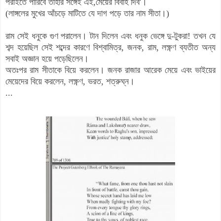
পরাইতে পারিবে তাহার সঙ্গেই এই,মেয়ের বিবাহ দিব'।
(লাঙ্গলের মুখের আঁচড়ে মাটিতে যে দাগ পড়ে তার নাম সীতা।)
রাম সেই ধনুকে গুণ পরালেন। টান দিলেন এবং ধনুক ভেঙ্গে দু-টুকরা! তখন যে
শব্দ হয়েছিল সেই শব্দের কারণে বিশ্বামিত্র, জনক, রাম, লক্ষ্ণণ ব্যতীত অন্য
সবাই অজ্ঞান হয়ে পড়েছিলেন।
অতঃপর রাম সীতাকে বিয়ে করলেন। জনক রাজার আরেক মেয়ে এবং ভাইয়ের
মেয়েদের বিয়ে করলেন, লক্ষ্ণণ, ভরত, শত্রুঘ্ন।
...