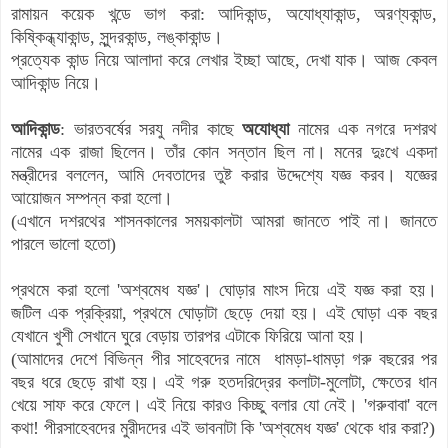
রামায়ন কয়েক খন্ডে ভাগ করা: আদিকান্ড, অযোধ্যাকান্ড, অরণ্যকান্ড,
কিষ্কিন্ধ্যাকান্ড, সুন্দরকান্ড, লঙ্কাকান্ড।
প্রত্যেক কান্ড নিয়ে আলাদা করে লেখার ইচ্ছা আছে, দেখা যাক। আজ কেবল
আদিকান্ড নিয়ে।
আদিকান্ড
:
ভারতবর্ষের সরযু নদীর কাছে
অযোধ্যা
নামের এক নগরে দশরথ
নামের এক রাজা ছিলেন। তাঁর কোন সন্তান ছিল না। মনের দুঃখে একদা
মন্ত্রীদের বললেন, আমি দেবতাদের তুষ্ট করার উদ্দেশ্যে যজ্ঞ করব। যজ্ঞের
আয়োজন সম্পন্ন করা হলো।
(এখানে দশরথের শাসনকালের সময়কালটা আমরা জানতে পাই না। জানতে
পারলে ভালো হতো)
প্রথমে করা হলো 'অশ্বমেধ যজ্ঞ'। ঘোড়ার মাংস দিয়ে এই যজ্ঞ করা হয়।
জটিল এক প্রক্রিয়া, প্রথমে ঘোড়াটা ছেড়ে দেয়া হয়। এই ঘোড়া এক বছর
যেখানে খুশী সেখানে ঘুরে বেড়ায় তারপর এটাকে ফিরিয়ে আনা হয়।
(আমাদের দেশে বিভিন্ন পীর সাহেবদের নামে ধামড়া-ধামড়া গরু বছরের পর
বছর ধরে ছেড়ে রাখা হয়। এই গরু হতদরিদ্রের কলাটা-মুলোটা, ক্ষেতের ধান
খেয়ে সাফ করে ফেলে। এই নিয়ে কারও কিচ্ছু বলার যো নেই। 'গরুবাবা' বলে
কথা! পীরসাহেবদের মুরীদদের এই ভাবনাটা কি
'অশ্বমেধ যজ্ঞ'
থেকে ধার করা?)