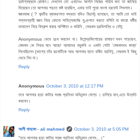
দুর্ভাগ্যক্রমে রোমান। দেখলেন তো এখানেও আপনি নিজের পরিধি কত তা জানিয়ে
দিয়েছেন।তা আপনার পড়তে কষ্ট হয়েছিল, এবার তাই পুরো বাংলা হরফেই লিখলাম।
জ্ঞানবাজ ( ? শব্দটির ব্যাকরণগত শুদ্ধতা যদিও বিচার্য) বলেছেন, তা আমি তো ভাই
পল্লবগ্রাহী জ্ঞান নিয়ে কোনো সাহিত্যকর্মের মুণ্ডপাত করতে বসিনি বা কারো ধর্মীয়
ভাবাবেগ নিয়ে বিদ্রুপ করার অশিষ্টতা ও করিনি , সেরকম দুরভিসন্ধি ও নেই|
Anonymous ভেবে দুঃখ করবেন না। উপেন্দ্রকিশোরের রামায়ণ যখন পড়েছেন,
মেঘনাদ কে নিশ্চয় মনে আছে! আমাদের মধুকবি ও একটা গোটা 'মেঘনাদবধ কাব্য'
লিখেছিলেন (ভাগ্যে তাঁর রচনাটিকে আর আপনার হাতে ধর্ষিত হয়নি!), সেরকম ই কিছু
ভেবে নিন না।
Reply
Anonymous
October 3, 2010 at 12:17 PM
তবে আপনার ছড়া কাটার সহজ প্রতিভা অভিনন্দন যোগ্য । চালিয়ে যান,এতে উন্নতি
করবেন।
Reply
আলী মাহমেদ - ali mahmed
October 3, 2010 at 5:05 PM
"তবে আপনার ছড়া কাটার সহজ প্রতিভা অভিনন্দন যোগ্য...।"