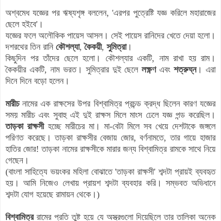
অশ্বমেধ যজ্ঞের পর ঋষ্যশৃঙ্গ বললেন, 'এরপর পুত্রেষ্টি যজ্ঞ করিলে মহারাজের
ছেলে হইবে'।
যজ্ঞের ফলে অলৌকিক পায়েস আসল। সেই পায়েস রানিদের খেতে দেয়া হলো।
দশরথের তিন রানি
কৌশল্যা
,
কৈকয়ী
,
সুমিত্রা
।
কিছুদিন পর তাঁদের ছেলে হলো। কৌশল্যার একটি, নাম রাখা হয় রাম।
কৈকয়ীর একটি, নাম ভরত। সুমিত্রার দুই ছেলে
লক্ষ্ণণ
এবং
শত্রুঘ্ন
। এরা
দিনে দিনে বড়ো হলেন।
মারীচ
নামের এক রাক্ষসের উপর বিশ্বামিত্র প্রচন্ড ক্রদ্ধ ছিলেন কারণ যজ্ঞের
সময় মারীচ এবং সুবাহু এই দুই রাক্ষস মিলে মাংস ঢেলে যজ্ঞ পন্ড করেছিল।
তাড়কা রাক্ষসী
হচ্ছে মারীচের মা। মা-বেটা মিলে সব খেয়ে দেশটাকে জঙ্গলে
পরিণত করেছে। তাড়কা রাক্ষসীর বেজায় জোর, বর্ণনামতে, তার গায়ে হাজার
হাতির জোর! তাড়কা নামের রাক্ষসীকে মারার জন্য বিশ্বামিত্র রামকে সাথে নিয়ে
গেছেন।
(বাংলা সাহিত্যে ভয়ংকর মহিলা বোঝাতে 'তাড়কা রাক্ষসী' শব্দটা প্রায়ই ব্যবহৃত
হয়। আমি নিজেও লেখায় প্রায়শ শব্দটা ব্যবহার করি। সম্ভবত অভিধানে
শব্দটা যোগ হয়েছে রামায়ন থেকে।)
বিশ্বামিত্র
রামের প্রতি তুষ্ট হয়ে যে অস্ত্রগুলো দিয়েছিলে তার তালিকা অনেক