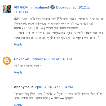
আলী মাহমেদ - ali mahmed
December 26, 2012 at
11:18 PM
@Nuhan, আমি যখন সম্মানের সঙ্গে লিখি তখন অজ্ঞাত লোকজনের গাত্রদাহ হয়
কিন্তু পাশের দেশের লোকজনেরা যখন লেখেন তখন তা ঘটা করে ছাপানো হয়!
সানন্দায় (৭.১.৯৪, পৃ নং: ২৮) ঈশিতা মুখোপাধ্যায় লিখেছিলেন:
"...রামকে বলা হয় দেবতা। আর পঞ্চপান্ডবদের প্রায় দেবতারই সমকক্ষ ধরা হয়।
আমার তো মনে হয়, রামের মত স্বার্থপর আর পান্ডবদের মত নপুংসক আর হয় না..."
Reply
Unknown
January 4, 2013 at 1:43 PM
আমি এখন এগুলো পড়লাম
Reply
Anonymous
April 24, 2013 at 6:24 AM
'যুদ্ধেরও কিছু নিয়ম আছে।' আবার যে 'যুদ্ধে ও অন্য একটা ব্যপারে নিয়ম নাস্তি'
এমনও লোকে বলে। দুটোই চলুক। -- ইতি ---- বুদ্ধুরাম
Reply