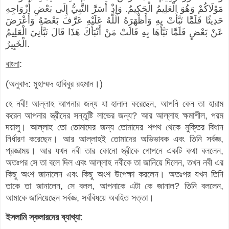
مَوْلَاكُمْ وَهُوَ الْعَلِيمُ الْحَكِيمُ. وَإِذْ أَسَرَّ النَّبِيُّ إِلَى بَعْضِ أَزْوَاجِهِ
حَدِيثًا فَلَمَّا نَبَّأَتْ بِهِ وَأَظْهَرَهُ اللَّهُ عَلَيْهِ عَرَّفَ بَعْضَهُ وَأَعْرَضَ
عَنْ بَعْضٍ فَلَمَّا نَبَّأَهَا بِهِ قَالَتْ مَنْ أَنْبَأَكَ هَذَا قَالَ نَبَّأَنِيَ الْعَلِيمُ
الْخَبِيرُ.
বাংলা
:
(অনুবাদ: মুহাম্মদ হাবিবুর রহমান।)
হে নবী! আল্লাহ আপনার জন্য যা হালাল করেছেন, আপনি কেন তা হারাম
করেন আপনার স্ত্রীদের সন্তুষ্টি লাভের জন্য? আর আল্লাহ ক্ষমাশীল, পরম
দয়ালু। আল্লাহ তো তোমাদের জন্য তোমাদের শপথ থেকে মুক্তির বিধান
নির্ধারণ করেছেন। আর আল্লাহই তোমাদের অভিভাবক এবং তিনি সর্বজ্ঞ,
প্রজ্ঞাময়। আর যখন নবী তার কোনো স্ত্রীকে গোপনে একটি কথা বললেন,
অতঃপর সে তা বলে দিল এবং আল্লাহ নবীকে তা জানিয়ে দিলেন, তখন নবী এর
কিছু অংশ জানালেন এবং কিছু অংশ উপেক্ষা করলেন। অতঃপর যখন তিনি
তাকে তা জানালেন, সে বলল, আপনাকে এটা কে জানাল? তিনি বললেন,
আমাকে জানিয়েছেন সর্বজ্ঞ, সর্ববিষয়ে অবহিত সত্তা।
ইসলামি স্কলারদের ব্যাখ্যা
: