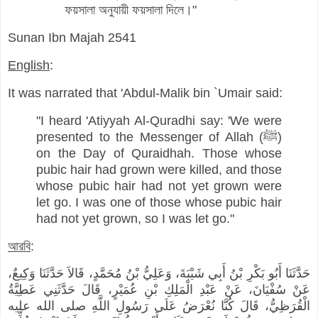
ফয়সালা অনুযায়ী ফয়সালা দিলে।"
Sunan Ibn Majah 2541
English
:
It was narrated that 'Abdul-Malik bin `Umair said:
"I heard 'Atiyyah Al-Quradhi say: 'We were
presented to the Messenger of Allah (ﷺ)
on the Day of Quraidhah. Those whose
pubic hair had grown were killed, and those
whose pubic hair had not yet grown were
let go. I was one of those whose pubic hair
had not yet grown, so I was let go."
আরবি
:
حَدَّثَنَا أَبُو بَكْرِ بْنُ أَبِي شَيْبَةَ، وَعَلِيُّ بْنُ مُحَمَّدٍ، قَالاَ حَدَّثَنَا وَكِيعٌ،
عَنْ سُفْيَانَ، عَنْ عَبْدِ الْمَلِكِ بْنِ عُمَيْرٍ، قَالَ حَدَّثَنِي عَطِيَّةُ
الْقُرَظِيُّ، قَالَ كُنَّا نُعْرَضُ عَلَى رَسُولِ اللَّهِ صلى الله عليه