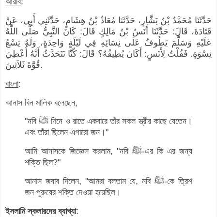
আরবি
:
حَدَّثَنَا مُحَمَّدُ بْنُ بَشَّارٍ، حَدَّثَنَا مُعَاذُ بْنُ هِشَامٍ، حَدَّثَنِي أَبِي، عَنْ
قَتَادَةَ، قَالَ: حَدَّثَنَا أَنَسُ بْنُ مَالِكٍ قَالَ: كَانَ النَّبِيُّ صَلَّى اللَّهُ
عَلَيْهِ وَسَلَّمَ يَطُوفُ عَلَى نِسَائِهِ فِي لَيْلَةٍ وَاحِدَةٍ، وَلَهُ تِسْعُ
نِسْوَةٍ. فَقُلْتُ لِأَنَسٍ: أَكَانَ يُطِيقُهُ؟ قَالَ: كُنَّا نَتَحَدَّثُ أَنَّهُ أُعْطِيَ
قُوَّةَ ثَلاَثِينَ.
বাংলা
:
আনাস বিন মালিক বলেছেন,
"নবি ﷺ দিনে ও রাতে একবারে তাঁর সকল স্ত্রীর কাছে যেতেন।
এবং তাঁরা ছিলেন এগারো জন।"
আমি আনাসকে জিজ্ঞেস করলাম, "নবি ﷺ-এর কি এর জন্য
শক্তি ছিল?"
আনাস জবাব দিলেন, "আমরা বলতাম যে, নবি ﷺ-কে ত্রিশ
জন পুরুষের শক্তি দেওয়া হয়েছিল।
ইসলামি স্কলারদের ব্যাখ্যা
: