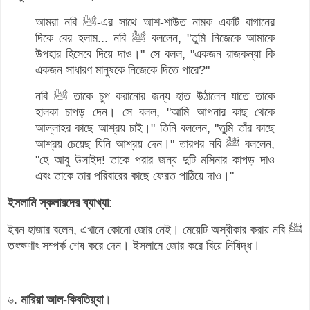
আমরা নবি ﷺ-এর সাথে আশ-শাউত নামক একটি বাগানের
দিকে বের হলাম... নবি ﷺ বললেন, "তুমি নিজেকে আমাকে
উপহার হিসেবে দিয়ে দাও।" সে বলল, "একজন রাজকন্যা কি
একজন সাধারণ মানুষকে নিজেকে দিতে পারে?"
নবি ﷺ তাকে চুপ করানোর জন্য হাত উঠালেন যাতে তাকে
হালকা চাপড় দেন। সে বলল, "আমি আপনার কাছ থেকে
আল্লাহর কাছে আশ্রয় চাই।" তিনি বললেন, "তুমি তাঁর কাছে
আশ্রয় চেয়েছ যিনি আশ্রয় দেন।" তারপর নবি ﷺ বললেন,
"হে আবু উসাইদ! তাকে পরার জন্য দুটি মসিনার কাপড় দাও
এবং তাকে তার পরিবারের কাছে ফেরত পাঠিয়ে দাও।"
ইসলামি স্কলারদের ব্যাখ্যা
:
ইবন হাজার বলেন, এখানে কোনো জোর নেই। মেয়েটি অস্বীকার করায় নবি ﷺ
তৎক্ষণাৎ সম্পর্ক শেষ করে দেন। ইসলামে জোর করে বিয়ে নিষিদ্ধ।
৬.
মারিয়া আল-কিবতিয়্যা
।