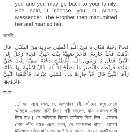
you and you may go back to your family.
She said, I choose you, O Allah's
Messenger. The Prophet then manumitted
her and married her.
আরবি:
فَجَاءَ دِحْيَةُ فَقَالَ يَا نَبِيَّ اللَّهِ أَعْطِنِي جَارِيَةً مِنَ السَّبْيِ. قَالَ
اذْهَبْ فَخُذْ جَارِيَةً. فَأَخَذَ صَفِيَّةَ بِنْتَ حُيَيٍّ. فَجَاءَ رَجُلٌ إِلَى
النَّبِيِّ فَقَالَ يَا رَسُولَ اللَّهِ أَعْطَيْتَ دِحْيَةَ صَفِيَّةَ بِنْتَ حُيَيٍّ
سَيِّدَةَ قُرَيْظَةَ وَالنَّضِيرِ مَا تَصْلُحُ إِلاَّ لَكَ. قَالَ ادْعُوهُ بِهَا. فَلَمَّا
رَآهَا النَّبِيُّ قَالَ خُذْ جَارِيَةً مِنَ السَّبْيِ غَيْرَهَا. فَأَعْتَقَهَا النَّبِيُّ
وَتَزَوَّجَهَا.
বাংলা:
...দিহয়া এসে বলল, হে আল্লাহর নবী, বন্দীদের মধ্য থেকে
আমাকে একজন দাসী দিন। নবী বললেন, যাও একজন দাসী
নিয়ে নাও। সে সাফিয়্যা বিনতে হুয়াইকে নিয়ে নিল। একজন
লোক নবীর কাছে এসে বলল, হে আল্লাহর রাসূল, আপনি
দিহিয়াকে সাফিয়্যা বিনতে হুয়াই দিয়ে দিলেন, সে তো কুরাইজা ও