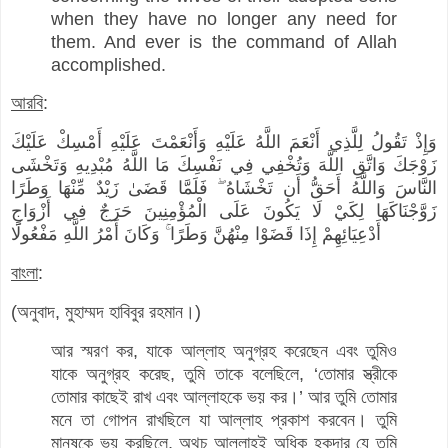
when they have no longer any need for
them. And ever is the command of Allah
accomplished.
আরবি
:
وَإِذْ تَقُولُ لِلَّذِي أَنْعَمَ اللَّهُ عَلَيْهِ وَأَنْعَمْتَ عَلَيْهِ أَمْسِكْ عَلَيْكَ
زَوْجَكَ وَاتَّقِ اللَّهَ وَتُخْفِي فِي نَفْسِكَ مَا اللَّهُ مُبْدِيهِ وَتَخْشَى
النَّاسَ وَاللَّهُ أَحَقُّ أَن تَخْشَاهُ ۖ فَلَمَّا قَضَىٰ زَيْدٌ مِّنْهَا وَطَرًا
زَوَّجْنَاكَهَا لِكَيْ لَا يَكُونَ عَلَى الْمُؤْمِنِينَ حَرَجٌ فِي أَزْوَاجِ
أَدْعِيَائِهِمْ إِذَا قَضَوْا مِنْهُنَّ وَطَرًا ۚ وَكَانَ أَمْرُ اللَّهِ مَفْعُولًا
বাংলা
:
(অনুবাদ, মুহাম্মদ হাবিবুর রহমান।)
আর স্মরণ কর, যাকে আল্লাহ অনুগ্রহ করেছেন এবং তুমিও
যাকে অনুগ্রহ করেছ, তুমি তাকে বলেছিলে, ‘তোমার স্ত্রীকে
তোমার কাছেই রাখ এবং আল্লাহকে ভয় কর।’ আর তুমি তোমার
মনে তা গোপন রাখছিলে যা আল্লাহ প্রকাশ করবেন। তুমি
মানুষকে ভয় করছিলে, অথচ আল্লাহই অধিক হকদার যে তুমি