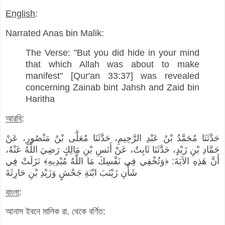
English
:
Narrated Anas bin Malik:
The Verse: "But you did hide in your mind
that which Allah was about to make
manifest" [Qur'an 33:37] was revealed
concerning Zainab bint Jahsh and Zaid bin
Haritha
আরবি
:
حَدَّثَنَا مُحَمَّدُ بْنُ عَبْدِ الرَّحِيمِ، حَدَّثَنَا مُعَلَّى بْنُ مَنْصُورٍ، عَنْ
حَمَّادِ بْنِ زَيْدٍ، حَدَّثَنَا ثَابِتٌ، عَنْ أَنَسِ بْنِ مَالِكٍ رَضِيَ اللَّهُ عَنْهُ،
أَنَّ هَذِهِ الآيَةَ: ﴿وَتُخْفِي فِي نَفْسِكَ مَا اللَّهُ مُبْدِيهِ﴾ نَزَلَتْ فِي
شَأْنِ زَيْنَبَ ابْنَةِ جَحْشٍ وَزَيْدِ بْنِ حَارِثَةَ
বাংলা
:
আনাস ইবনে মালিক রা. থেকে বর্ণিত: