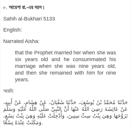
৮.
আয়েশা রা.-এর বয়স।
Sahih al-Bukhari 5133
English:
Narrated Aisha:
that the Prophet married her when she was
six years old and he consummated his
marriage when she was nine years old,
and then she remained with him for nine
years.
আরবি:
حَدَّثَنَا مُحَمَّدُ بْنُ يُوسُفَ، حَدَّثَنَا سُفْيَانُ، عَنْ هِشَامٍ، عَنْ أَبِيهِ،
عَنْ عَائِشَةَ رَضِيَ اللَّهُ عَنْهَا أَنَّ النَّبِيَّ صَلَّى اللَّهُ عَلَيْهِ وَسَلَّمَ
تَزَوَّجَهَا وَهِيَ بِنْتُ سِتِّ سِنِينَ، وَأُدْخِلَتْ عَلَيْهِ وَهِيَ بِنْتُ تِسْعٍ،
وَمَكَثَتْ عِنْدَهُ تِسْعًا.