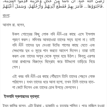
رَضِيَ اللَّهُ عَنْهُ: أَنَّ نَاسًا مِنْ عُكْلٍ وَعُرَيْنَةَ قَدِمُوا الْمَدِينَةَ،
فَاجْتَوَوْهَا... فَأَمَرَ بِهِمْ فَقَطَّعَ أَيْدِيَهُمْ وَأَرْجُلَهُمْ، وَسَمَلَ أَعْيُنَهُمْ.
বাংলা
:
আনাস রা. বলেন,
উকল গোত্রের কিছু লোক নবি ﷺ-এর কাছে এসে ইসলাম
গ্রহণ করল। মদিনার আবহাওয়া তাদের সহ্য হলো না। তাই
নবি ﷺ তাদের দুধ দেওয়া উটের পালের কাছে যেতে এবং
সেগুলোর দুধ ও মূত্র পান করতে আদেশ দিলেন। তারা তাই
করল এবং তাদের অসুখ থেকে সুস্থ হয়ে উঠল। কিন্তু এরপর
তারা রাখালের বিরুদ্ধে বিদ্রোহ করে উটগুলো তাড়িয়ে নিয়ে
গেল।
এই খবর নবি ﷺ-এর কাছে পৌঁছালে তিনি তাদের পেছনে লোক
পাঠালেন। যখন তাদের ধরে আনা হলো, তখন তিনি তাদের হাত-
পা কেটে দিলেন এবং তাদের চোখ উপড়ে ফেললেন।
ইসলামি স্কলারদের ব্যাখ্যা
:
ইবন কাসির বলেন, এটা হিরাবা - ডাকাতি ও হত্যার শাস্তি। পরে নাজিল হওয়া