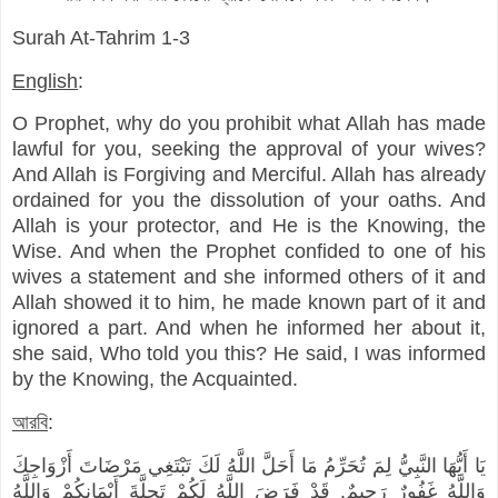
Surah At-Tahrim 1-3
English
:
O Prophet, why do you prohibit what Allah has made
lawful for you, seeking the approval of your wives?
And Allah is Forgiving and Merciful. Allah has already
ordained for you the dissolution of your oaths. And
Allah is your protector, and He is the Knowing, the
Wise. And when the Prophet confided to one of his
wives a statement and she informed others of it and
Allah showed it to him, he made known part of it and
ignored a part. And when he informed her about it,
she said, Who told you this? He said, I was informed
by the Knowing, the Acquainted.
আরবি
:
يَا أَيُّهَا النَّبِيُّ لِمَ تُحَرِّمُ مَا أَحَلَّ اللَّهُ لَكَ تَبْتَغِي مَرْضَاتَ أَزْوَاجِكَ
وَاللَّهُ غَفُورٌ رَحِيمٌ. قَدْ فَرَضَ اللَّهُ لَكُمْ تَحِلَّةَ أَيْمَانِكُمْ وَاللَّهُ