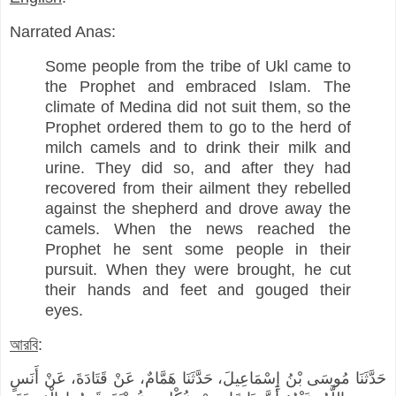
Narrated Anas:
Some people from the tribe of Ukl came to
the Prophet and embraced Islam. The
climate of Medina did not suit them, so the
Prophet ordered them to go to the herd of
milch camels and to drink their milk and
urine. They did so, and after they had
recovered from their ailment they rebelled
against the shepherd and drove away the
camels. When the news reached the
Prophet he sent some people in their
pursuit. When they were brought, he cut
their hands and feet and gouged their
eyes.
আরবি
:
حَدَّثَنَا مُوسَى بْنُ إِسْمَاعِيلَ، حَدَّثَنَا هَمَّامٌ، عَنْ قَتَادَةَ، عَنْ أَنَسٍ