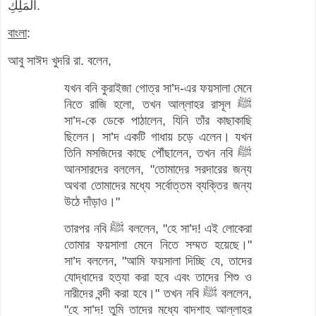
الْمَلِكِ.
বাংলা
:
আবু সাঈদ খুদরি রা. বলেন,
যখন বনি কুরাইজা গোত্র সা’দ-এর ফয়সালা মেনে
নিতে রাজি হলো, তখন আল্লাহর রাসূল ﷺ
সা’দ-কে ডেকে পাঠালেন, যিনি তাঁর কাছাকাছি
ছিলেন। সা’দ একটি গাধায় চড়ে এলেন। যখন
তিনি মসজিদের কাছে পৌঁছালেন, তখন নবি ﷺ
আনসারদের বললেন, "তোমাদের সরদারের জন্য
অথবা তোমাদের মধ্যে সর্বোত্তম ব্যক্তির জন্য
উঠে দাঁড়াও।"
তারপর নবি ﷺ বললেন, "হে সা’দ! এই লোকেরা
তোমার ফয়সালা মেনে নিতে সম্মত হয়েছে।"
সা’দ বললেন, "আমি ফয়সালা দিচ্ছি যে, তাদের
যোদ্ধাদের হত্যা করা হবে এবং তাদের শিশু ও
নারীদের বন্দী করা হবে।" তখন নবি ﷺ বললেন,
"হে সা’দ! তুমি তাদের মধ্যে বাদশাহ আল্লাহর