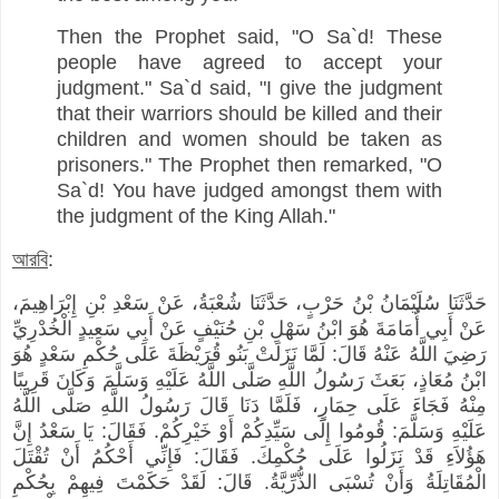
Then the Prophet said, "O Sa`d! These
people have agreed to accept your
judgment." Sa`d said, "I give the judgment
that their warriors should be killed and their
children and women should be taken as
prisoners." The Prophet then remarked, "O
Sa`d! You have judged amongst them with
the judgment of the King Allah."
আরবি
:
حَدَّثَنَا سُلَيْمَانُ بْنُ حَرْبٍ، حَدَّثَنَا شُعْبَةُ، عَنْ سَعْدِ بْنِ إِبْرَاهِيمَ،
عَنْ أَبِي أُمَامَةَ هُوَ ابْنُ سَهْلِ بْنِ حُنَيْفٍ عَنْ أَبِي سَعِيدٍ الْخُدْرِيِّ
رَضِيَ اللَّهُ عَنْهُ قَالَ: لَمَّا نَزَلَتْ بَنُو قُرَيْظَةَ عَلَى حُكْمِ سَعْدٍ هُوَ
ابْنُ مُعَاذٍ، بَعَثَ رَسُولُ اللَّهِ صَلَّى اللَّهُ عَلَيْهِ وَسَلَّمَ وَكَانَ قَرِيبًا
مِنْهُ فَجَاءَ عَلَى حِمَارٍ، فَلَمَّا دَنَا قَالَ رَسُولُ اللَّهِ صَلَّى اللَّهُ
عَلَيْهِ وَسَلَّمَ: قُومُوا إِلَى سَيِّدِكُمْ أَوْ خَيْرِكُمْ. فَقَالَ: يَا سَعْدُ إِنَّ
هَؤُلاَءِ قَدْ نَزَلُوا عَلَى حُكْمِكَ. فَقَالَ: فَإِنِّي أَحْكُمُ أَنْ تُقْتَلَ
الْمُقَاتِلَةُ وَأَنْ تُسْبَى الذُّرِّيَّةُ. قَالَ: لَقَدْ حَكَمْتَ فِيهِمْ بِحُكْمِ