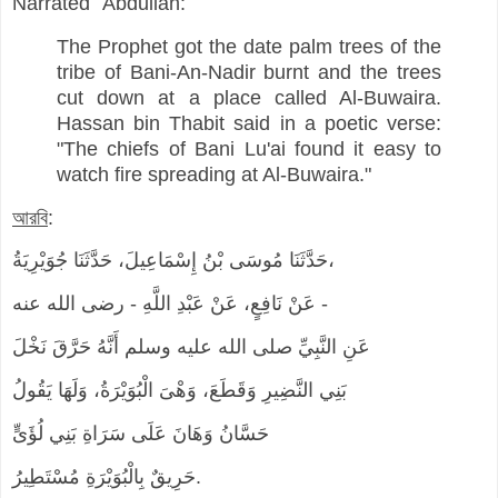
Narrated `Abdullah:
The Prophet got the date palm trees of the
tribe of Bani-An-Nadir burnt and the trees
cut down at a place called Al-Buwaira.
Hassan bin Thabit said in a poetic verse:
"The chiefs of Bani Lu'ai found it easy to
watch fire spreading at Al-Buwaira."
আরবি
:
حَدَّثَنَا مُوسَى بْنُ إِسْمَاعِيلَ، حَدَّثَنَا جُوَيْرِيَةُ،
عَنْ نَافِعٍ، عَنْ عَبْدِ اللَّهِ - رضى الله عنه -
عَنِ النَّبِيِّ صلى الله عليه وسلم أَنَّهُ حَرَّقَ نَخْلَ
بَنِي النَّضِيرِ وَقَطَعَ، وَهْىَ الْبُوَيْرَةُ، وَلَهَا يَقُولُ
حَسَّانُ وَهَانَ عَلَى سَرَاةِ بَنِي لُؤَىٍّ
حَرِيقٌ بِالْبُوَيْرَةِ مُسْتَطِيرُ.