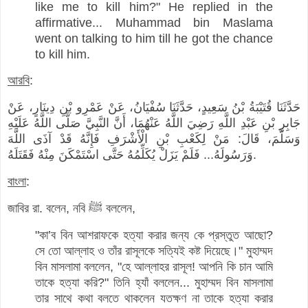
like me to kill him?" He replied in the
affirmative... Muhammad bin Maslama
went on talking to him till he got the chance
to kill him.
আরবি
:
حَدَّثَنَا قُتَيْبَةُ بْنُ سَعِيدٍ، حَدَّثَنَا سُفْيَانُ، عَنْ عَمْرِو بْنِ دِينَارٍ، عَنْ
جَابِرِ بْنِ عَبْدِ اللَّهِ رَضِيَ اللَّهُ عَنْهُمَا، أَنَّ النَّبِيَّ صَلَّى اللَّهُ عَلَيْهِ
وَسَلَّمَ، قَالَ: مَنْ لِكَعْبِ بْنِ الْأَشْرَفِ فَإِنَّهُ قَدْ آذَى اللَّهَ
وَرَسُولَهُ... فَلَمْ يَزَلْ يُكَلِّمُهُ حَتَّى اسْتَمْكَنَ مِنْهُ فَقَتَلَهُ.
বাংলা
:
জাবির রা. বলেন, নবি ﷺ বললেন,
"কা’ব বিন আশরাফকে হত্যা করার জন্য কে প্রস্তুত আছো?
সে তো আল্লাহ ও তাঁর রাসূলকে সত্যিই কষ্ট দিয়েছে।" মুহাম্মদ
বিন মাসলামা বললেন, "হে আল্লাহর রাসূল! আপনি কি চান আমি
তাকে হত্যা করি?" তিনি হ্যাঁ বললেন... মুহাম্মদ বিন মাসলামা
তার সাথে কথা বলতে থাকলেন যতক্ষণ না তাকে হত্যা করার