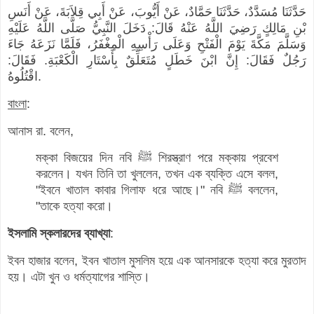
حَدَّثَنَا مُسَدَّدٌ، حَدَّثَنَا حَمَّادٌ، عَنْ أَيُّوبَ، عَنْ أَبِي قِلاَبَةَ، عَنْ أَنَسِ
بْنِ مَالِكٍ رَضِيَ اللَّهُ عَنْهُ قَالَ: دَخَلَ النَّبِيُّ صَلَّى اللَّهُ عَلَيْهِ
وَسَلَّمَ مَكَّةَ يَوْمَ الْفَتْحِ وَعَلَى رَأْسِهِ الْمِغْفَرُ، فَلَمَّا نَزَعَهُ جَاءَ
رَجُلٌ فَقَالَ: إِنَّ ابْنَ خَطَلٍ مُتَعَلِّقٌ بِأَسْتَارِ الْكَعْبَةِ. فَقَالَ:
اقْتُلُوهُ.
বাংলা
:
আনাস রা. বলেন,
মক্কা বিজয়ের দিন নবি ﷺ শিরস্ত্রাণ পরে মক্কায় প্রবেশ
করলেন। যখন তিনি তা খুললেন, তখন এক ব্যক্তি এসে বলল,
"ইবনে খাতাল কাবার গিলাফ ধরে আছে।" নবি ﷺ বললেন,
"তাকে হত্যা করো।
ইসলামি স্কলারদের ব্যাখ্যা
:
ইবন হাজার বলেন, ইবন খাতাল মুসলিম হয়ে এক আনসারকে হত্যা করে মুরতাদ
হয়। এটা খুন ও ধর্মত্যাগের শাস্তি।