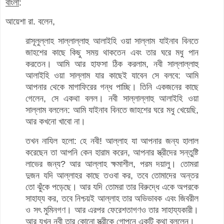
বাংলা
:
আয়েশা রা. বলেন,
রাসূলুল্লাহ সাল্লাল্লাহু আলাইহি ওয়া সাল্লাম যাইনাব বিনতে
জাহশের কাছে কিছু সময় থাকতেন এবং তার ঘরে মধু পান
করতেন। আমি আর হাফসা ঠিক করলাম, নবী সাল্লাল্লাহু
আলাইহি ওয়া সাল্লাম যার কাছেই যাবেন সে বলবে: আমি
আপনার থেকে মাগাফিরের গন্ধ পাচ্ছি। তিনি একজনের কাছে
গেলেন, সে একথা বলল। নবী সাল্লাল্লাহু আলাইহি ওয়া
সাল্লাম বললেন: আমি যাইনাব বিনতে জাহশের ঘরে মধু খেয়েছি,
আর কখনো খাবো না।
তখন নাযিল হলো: হে নবী! আল্লাহ যা আপনার জন্য হালাল
করেছেন তা আপনি কেন হারাম করেন, আপনার স্ত্রীদের সন্তুষ্টি
লাভের জন্য? আর আল্লাহ ক্ষমাশীল, পরম দয়ালু। তোমরা
দুজন যদি আল্লাহর কাছে তওবা কর, তবে তোমাদের অন্তর
তো ঝুঁকে পড়েছে। আর যদি তোমরা তার বিরুদ্ধে একে অপরকে
সাহায্য কর, তবে নিশ্চয়ই আল্লাহ তার অভিভাবক এবং জিবরীল
ও সৎ মুমিনগণ। আর এরপর ফেরেশতাগণও তার সাহায্যকারী।
আর যখন নবী তার কোনো স্ত্রীকে গোপনে একটি কথা বললেন।