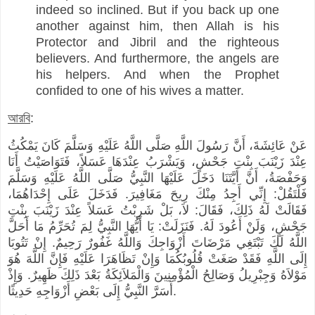
indeed so inclined. But if you back up one
another against him, then Allah is his
Protector and Jibril and the righteous
believers. And furthermore, the angels are
his helpers. And when the Prophet
confided to one of his wives a matter.
আরবি
:
عَنْ عَائِشَةَ، أَنَّ رَسُولَ اللَّهِ صَلَّى اللَّهُ عَلَيْهِ وَسَلَّمَ كَانَ يَمْكُثُ
عِنْدَ زَيْنَبَ بِنْتِ جَحْشٍ، وَيَشْرَبُ عِنْدَهَا عَسَلاً، فَتَوَاصَيْتُ أَنَا
وَحَفْصَةُ، أَنَّ أَيَّتَنَا دَخَلَ عَلَيْهَا النَّبِيُّ صَلَّى اللَّهُ عَلَيْهِ وَسَلَّمَ
فَلْتَقُلْ: إِنِّي أَجِدُ مِنْكَ رِيحَ مَغَافِيرَ. فَدَخَلَ عَلَى إِحْدَاهُمَا،
فَقَالَتْ لَهُ ذَلِكَ، فَقَالَ: لاَ، بَلْ شَرِبْتُ عَسَلاً عِنْدَ زَيْنَبَ بِنْتِ
جَحْشٍ، وَلَنْ أَعُودَ لَهُ. فَنَزَلَتْ: يَا أَيُّهَا النَّبِيُّ لِمَ تُحَرِّمُ مَا أَحَلَّ
اللَّهُ لَكَ تَبْتَغِي مَرْضَاتَ أَزْوَاجِكَ وَاللَّهُ غَفُورٌ رَحِيمٌ. إِنْ تَتُوبَا
إِلَى اللَّهِ فَقَدْ صَغَتْ قُلُوبُكُمَا وَإِنْ تَظَاهَرَا عَلَيْهِ فَإِنَّ اللَّهَ هُوَ
مَوْلاَهُ وَجِبْرِيلُ وَصَالِحُ الْمُؤْمِنِينَ وَالْمَلاَئِكَةُ بَعْدَ ذَلِكَ ظَهِيرٌ. وَإِذْ
أَسَرَّ النَّبِيُّ إِلَى بَعْضِ أَزْوَاجِهِ حَدِيثًا.