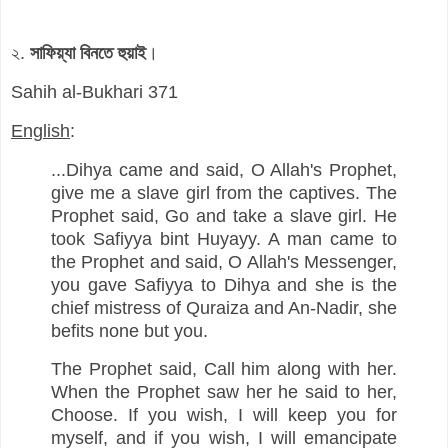
২.
সাফিয়্যা বিনতে হুয়াই
।
Sahih al-Bukhari 371
English
:
...Dihya came and said, O Allah's Prophet,
give me a slave girl from the captives. The
Prophet said, Go and take a slave girl. He
took Safiyya bint Huyayy. A man came to
the Prophet and said, O Allah's Messenger,
you gave Safiyya to Dihya and she is the
chief mistress of Quraiza and An-Nadir, she
befits none but you.
The Prophet said, Call him along with her.
When the Prophet saw her he said to her,
Choose. If you wish, I will keep you for
myself, and if you wish, I will emancipate