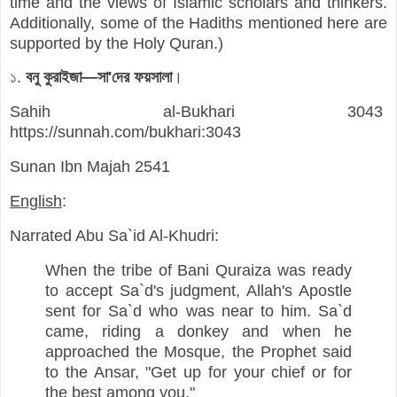
time and the views of Islamic scholars and thinkers.
Additionally, some of the Hadiths mentioned here are
supported by the Holy Quran.)
১.
বনু কুরাইজা—সা'দের ফয়সালা
।
Sahih al-Bukhari 3043
https://sunnah.com/bukhari:3043
Sunan Ibn Majah 2541
English
:
Narrated Abu Sa`id Al-Khudri:
When the tribe of Bani Quraiza was ready
to accept Sa`d's judgment, Allah's Apostle
sent for Sa`d who was near to him. Sa`d
came, riding a donkey and when he
approached the Mosque, the Prophet said
to the Ansar, "Get up for your chief or for
the best among you."