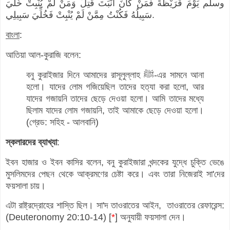
وسلم يَوْمَ قُرَيْظَةَ فَمَنْ كَانَ أَنْبَتَ قُتِلَ وَمَنْ لَمْ يُنْبِتْ خُلِّيَ
سَبِيلُهُ فَكُنْتُ مِمَّنْ لَمْ يُنْبِتْ فَخُلِّيَ سَبِيلِي.
বাংলা
:
আতিয়া আল-কুরাজি বলেন:
বনু কুরাইজার দিনে আমাদের রাসূলুল্লাহ ﷺ-এর সামনে আনা
হলো। যাদের লোম গজিয়েছিল তাদের হত্যা করা হলো, আর
যাদের গজায়নি তাদের ছেড়ে দেওয়া হলো। আমি তাদের মধ্যে
ছিলাম যাদের লোম গজায়নি, তাই আমাকে ছেড়ে দেওয়া হলো।
(গ্রেড: সহিহ - আলবানি)
স্কলারদের ব্যাখ্যা
:
ইবন হাজার ও ইবন কাসির বলেন, বনু কুরাইজারা খন্দকের যুদ্ধে চুক্তি ভেঙে
মুসলিমদের পেছন থেকে আক্রমণের চেষ্টা করে। এবং তারা নিজেরাই সা'দের
ফয়সালা চায়।
এটা রাষ্ট্রদ্রোহের শাস্তি ছিল। সা'দ তাওরাতের আইন, তাওরাতের রেফারেন্স:
(Deuteronomy 20:10-14) [
*
] অনুযায়ী ফয়সালা দেন।