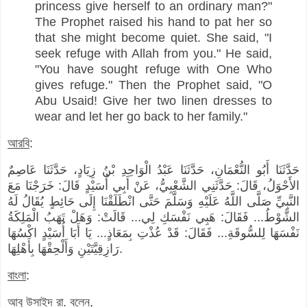
princess give herself to an ordinary man?"
The Prophet raised his hand to pat her so
that she might become quiet. She said, "I
seek refuge with Allah from you." He said,
"You have sought refuge with One Who
gives refuge." Then the Prophet said, "O
Abu Usaid! Give her two linen dresses to
wear and let her go back to her family."
আরবি
:
حَدَّثَنَا أَبُو النُّعْمَانِ، حَدَّثَنَا عَبْدُ الْوَاحِدِ بْنُ زِيَادٍ، حَدَّثَنَا عَاصِمٌ
الأَحْوَلُ، قَالَ: حَدَّثَنِي الشَّعْبِيُّ، عَنْ أَبِي أُسَيْدٍ قَالَ: خَرَجْنَا مَعَ
النَّبِيِّ صَلَّى اللَّهُ عَلَيْهِ وَسَلَّمَ حَتَّى انْطَلَقْنَا إِلَى حَائِطٍ يُقَالُ لَهُ
الشَّوْطُ... فَقَالَ: هَبِي نَفْسَكِ لِي... قَالَتْ: وَهَلْ تَهَبُ الْمَلِكَةُ
نَفْسَهَا لِلسُّوقَةِ... فَقَالَ: قَدْ عُذْتِ بِمَعَاذٍ... يَا أَبَا أُسَيْدٍ اكْسُهَا
رَازِقِيَّتَيْنِ وَأَلْحِقْهَا بِأَهْلِهَا.
বাংলা
:
আবু উসাইদ রা. বলেন,