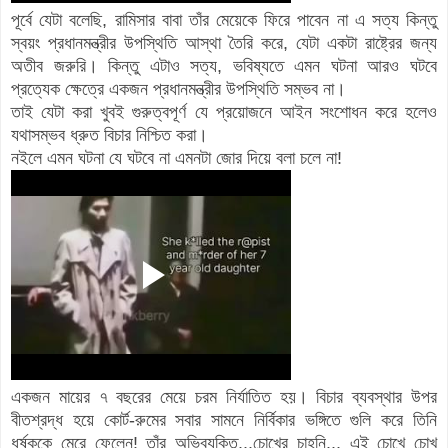
পূর্বে যেটা বলেছি, রামিসার বাবা তাঁর মেয়েকে ফিরে পাবেন না এ সত্য কিন্তু
স্বয়ং প্রধানমন্ত্রীর উপস্থিতি আস্থা তৈরি করে, যেটা একটা রাষ্ট্রের জন্য
অতীব জরুরি। কিন্তু এটাও সত্য, ভবিষ্যতে এমন ঘটনা আরও ঘটবে
প্রত্যেক ক্ষেত্রে একজন প্রধানমন্ত্রীর উপস্থিতি সম্ভব না।
তাই যেটা করা খুবই গুরুত্বপূর্ণ যে প্রয়োজনে আইন সংশোধন করে হলেও
যথাসম্ভব ধ্রুত বিচার নিশ্চিত করা।
নইলে এমন ঘটনা যে ঘটবে না এমনটা জোর দিয়ে বলা চলে না!
একজন মায়ের ৭ বছরের মেয়ে চরম নির্যাতিত হয়। বিচার ব্যবস্থার উপর
বীতশ্রদ্ধ হয়ে কোর্ট-রুমের সবার সামনে নির্বিকার ভঙ্গিতে গুলি করে তিনি
ধর্ষককে মেরে ফেলেন! তাঁর অভিব্যক্তি...চোখের চাহনি... এই চোখে চোখ