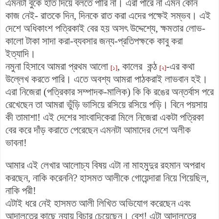
এমনটা বুকে হাত দিয়ে বলতে পারি না। এরা পারে না এমন কোন
কাজ নেই- রাতকে দিন, দিনকে রাত করা এদের পক্ষেই সম্ভব। এই
দেশে অধিকাংশ পত্রিকাই বের হয় অসৎ উদ্দেশ্যে, ক্ষমতার লোভ-
কালো টাকা সাদা করা-ব্যবসার জন্য-প্রতিপক্ষকে কাবু করা
ইত্যাদি।
নমুনা হিসাবে আমরা প্রথম আলো
, কালের কন্ঠ
-এর কথা
[১]
[২]
উল্লেখ করতে পারি। এতে অবশ্য আমরা পাঠকরাই লাভবান হই।
এরা নিজেরা (পত্রিকার সম্পাদক-মালিক) কি কি রঙের অন্তর্বাস পরে
রেখেছেন তা আমরা ভুঁড়ি ভাসিয়ে রসিয়ে রসিয়ে পড়ি। বিনে পয়সায়
কী তামাশা! এই দেশের সাংবাদিকেরা মিলে নিজেরা একটা পত্রিকা
বের করে দাঁড় করাতে পেরেছেন এমনটা আমাদের দেশে অলীক
ভাবনা!
আমার এই লেখার আলোচ্য বিষয় এটা না মাহমুদুর রহমান অপরাধ
করছেন, নাকি করেননি? হাসমত আলীকে গোয়েন্দারা নিয়ে গিয়েছিল,
নাকি পরী!
এটাই ধরে নেই হাসমত আলী লিখিত অভিযোগ করেছেন এবং
আদালতের কাছে ন্যায় বিচার চেয়েছেন। বেশ! এটা আদালতের