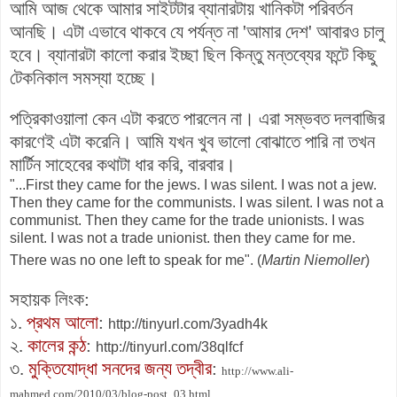
আমি আজ থেকে আমার সাইটটার ব্যানারটায় খানিকটা পরিবর্তন
আনছি। এটা এভাবে থাকবে যে পর্যন্ত না 'আমার দেশ' আবারও চালু
হবে। ব্যানারটা কালো করার ইচ্ছা ছিল কিন্তু মন্তব্যের ফন্টে কিছু
টেকনিকাল সমস্যা হচ্ছে।
পত্রিকাওয়ালা কেন এটা করতে পারলেন না। এরা সম্ভবত দলবাজির
কারণেই এটা করেনি। আমি যখন খুব ভালো বোঝাতে পারি না তখন
মার্টিন সাহেবের কথাটা ধার করি, বারবার।
"...First they came for the jews. I was silent. I was not a jew.
Then they came for the communists. I was silent. I was not a
communist. Then they came for the trade unionists. I was
silent. I was not a trade unionist. then they came for me.
There was no one left to speak for me". (
Martin Niemoller
)
সহায়ক লিংক:
১.
প্রথম আলো
:
http://tinyurl.com/3yadh4k
২.
কালের কন্ঠ
:
http://tinyurl.com/38qlfcf
৩.
মুক্তিযোদ্ধা সনদের জন্য তদ্বীর
:
http://www.ali-
mahmed.com/2010/03/blog-post_03.html