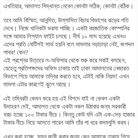
এখতিয়ার, আদালত সিদ্ধান্ত নেবেন কোনটা সঠিক, কোনটা বেঠিক।
তবে আমি বিস্মিত, আনন্দিত, উল্লাসিত বিচার বিভাগের ঝড়ের গতি
দেখে। নিজে খানিকটা ভরসা পাচ্ছি। একটা বহুজাতিক কোম্পানির
সঙ্গে আমার লিগ্যাল ফাইট চলছে। দীর্ঘ ১০ মাস হয়েছে এখনও
এদের প্রতি নোটিশই সার্ভ হয়নি বলে মামলার নড়াচাড়া নেই, জগদ্দল
পাথর! কেন?
এই প্রশ্নের উত্তরে ল-অফিসার থেকে শুরু করে সবাই বলছেন,
যেহেতু প্রতিপক্ষদের অফিস ঢাকায় তাই ঢাকা আদালতের নেজারত
বিভাগে গিয়ে আমাকে তদ্বির করতে হবে, এটাই নাকি নিয়ম! এখন
মামলা এটার কারণেই ঝুলে আছে।
এই তদ্বিরটা কেমন করে হয় এই বিশদে যাই না কেবল একটা
উদাহরণ দেই, আদালত থেকে একটা নকল উঠাবার জন্য সরকারী
খরচ হচ্ছে ১০০ টাকার নীচে। কিন্তু কেউ
যদি
এটা এক-দেড় হাজার
টাকার নীচে নিয়ে আসতে পারেন আমি তাঁর পা ধরে কদমবুসি করব।
এখন কথা হচ্ছে, সমন জারী করার জন্য কেন আমাকে ঢাকায় গিয়ে