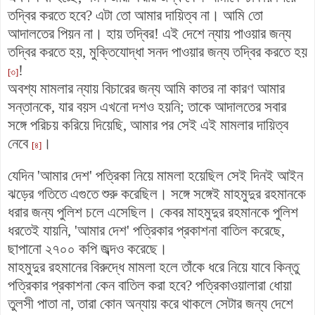
তদ্বির করতে হবে? এটা তো আমার দায়িত্ব না। আমি তো
আদালতের পিয়ন না। হায় তদ্বির! এই দেশে ন্যায় পাওয়ার জন্য
তদ্বির করতে হয়, মুক্তিযোদ্ধা সনদ পাওয়ার জন্য তদ্বির করতে হয়
!
[৩]
অবশ্য মামলার ন্যায় বিচারের জন্য আমি কাতর না কারণ আমার
সন্তানকে, যার বয়স এখনো দশও হয়নি; তাকে আদালতের সবার
সঙ্গে পরিচয় করিয়ে দিয়েছি, আমার পর সেই এই মামলার দায়িত্ব
নেবে
।
[৪]
যেদিন 'আমার দেশ' পত্রিকা নিয়ে মামলা হয়েছিল সেই দিনই আইন
ঝড়ের গতিতে এগুতে শুরু করেছিল। সঙ্গে সঙ্গেই মাহমুদুর রহমানকে
ধরার জন্য পুলিশ চলে এসেছিল। কেবর মাহমুদুর রহমানকে পুলিশ
ধরতেই যায়নি, 'আমার দেশ' পত্রিকার প্রকাশনা বাতিল করেছে,
ছাপানো ২৭০০ কপি জব্দও করেছে।
মাহমুদুর রহমানের বিরুদ্ধে মামলা হলে তাঁকে ধরে নিয়ে যাবে কিন্তু
পত্রিকার প্রকাশনা কেন বাতিল করা হবে? পত্রিকাওয়ালারা ধোয়া
তুলসী পাতা না, তারা কোন অন্যায় করে থাকলে সেটার জন্য দেশে