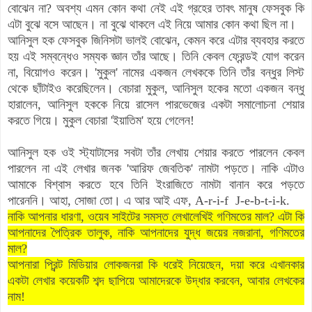
বোঝেন না? অবশ্য এমন কোন কথা নেই এই গ্রহের তাবৎ মানুষ ফেসবুক কি
এটা বুঝে বসে আছেন। না বুঝে থাকলে এই নিয়ে আমার কোন কথা ছিল না।
আনিসুল হক ফেসবুক জিনিসটা ভালই বোঝেন, কেমন করে এটার ব্যবহার করতে
হয় এই সম্বন্ধেও সম্যক জ্ঞান তাঁর আছে। তিনি কেবল ফ্রেন্ডই যোগ করেন
না, বিয়োগও করেন। 'মুকুল' নামের একজন লেখককে তিনি তাঁর বন্ধুর লিস্ট
থেকে ছাঁটাইও করেছিলেন। বেচারা মুকুল, আনিসুল হকের মতো একজন বন্ধু
হারালেন, আনিসুল হককে নিয়ে রাসেল পারভেজের একটা সমালোচনা শেয়ার
করতে গিয়ে। মুকুল বেচারা 'ইয়াতিম' হয়ে গেলেন!
আনিসুল হক ওই স্ট্যাটাসের সবটা তাঁর লেখায় শেয়ার করতে পারলেন কেবল
পারলেন না এই লেখার জনক 'আরিফ জেবতিক' নামটা পড়তে। নাকি এটাও
আমাকে বিশ্বাস করতে হবে তিনি ইংরাজিতে নামটা বানান করে পড়তে
পারেননি। আহা, সোজা তো। এ আর আই এফ,
A-r-i-f J-e-b-t-i-k
.
নাকি আপনার ধারণা, ওয়েব সাইটের সমস্ত লেখালেখিই গণিমতের মাল? এটা কি
আপনাদের পৈত্রিক তালুক, নাকি আপনাদের যুদ্ধ জয়ের নজরানা, গণিমতের
মাল?
আপনারা প্রিন্ট মিডিয়ার লোকজনরা কি ধরেই নিয়েছেন, দয়া করে এখানকার
একটা লেখার কয়েকটি শব্দ ছাপিয়ে আমাদেরকে
উদ্ধার
করবেন, আবার লেখকের
নাম!