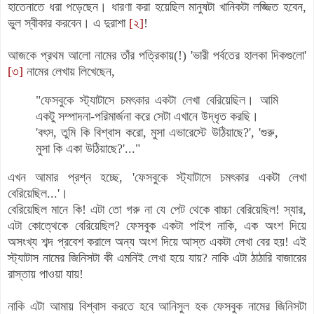
হাতেনাতে ধরা পড়েছেন। ধারণা করা হয়েছিল মানুষটা খানিকটা লজ্জিত হবেন,
ভুল স্বীকার করবেন। এ দুরাশা
[২]
!
আজকে প্রথম আলো নামের তাঁর পত্রিকায়(!) 'ভারী পর্বতের হালকা দিকগুলো'
[৩]
নামের লেখায় লিখেছেন,
"ফেসবুকে স্ট্যাটাসে চমৎকার একটা লেখা বেরিয়েছিল। আমি
একটু সম্পাদনা-পরিমার্জনা করে সেটা এখানে উদ্ধৃত করছি।
'বৎস, তুমি কি বিশ্বাস করো, মুসা এভারেস্টে উঠিয়াছে?', 'গুরু,
মুসা কি একা উঠিয়াছে?'..."
এখন আমার প্রশ্ন হচ্ছে, '
ফেসবুকে স্ট্যাটাসে চমৎকার একটা লেখা
বেরিয়েছিল...'।
বেরিয়েছিল মানে কি! এটা তো গরু না যে পেট থেকে বাচ্চা বেরিয়েছিল! স্যার,
এটা
কোত্থেকে বেরিয়েছিল? ফেসবুক একটা পাইপ নাকি, এক অংশ দিয়ে
অসংখ্য শব্দ প্রবেশ করালে অন্য অংশ দিয়ে আস্ত একটা লেখা বের হয়! এই
স্ট্যাটাস নামের জিনিসটা কী এমনিই লেখা হয়ে যায়? নাকি এটা ঠাঠারি বাজারের
রাস্তায় পাওয়া যায়!
নাকি এটা আমায় বিশ্বাস করতে হবে আনিসুল হক ফেসবুক নামের জিনিসটা