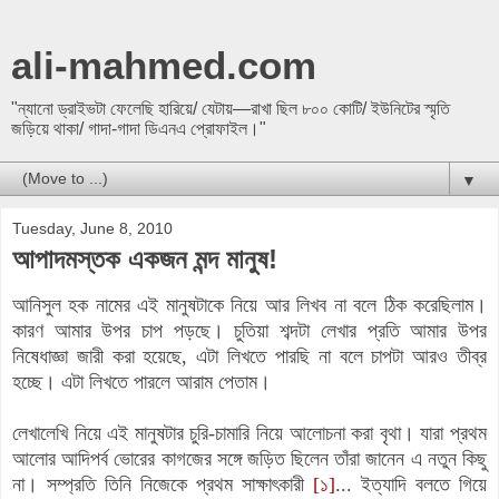
ali-mahmed.com
"ন্যানো ড্রাইভটা ফেলেছি হারিয়ে/ যেটায়—রাখা ছিল ৮০০ কোটি/ ইউনিটের স্মৃতি
জড়িয়ে থাকা/ গাদা-গাদা ডিএনএ প্রোফাইল।"
▼
Tuesday, June 8, 2010
আপাদমস্তক একজন মন্দ মানুষ!
আনিসুল হক নামের এই মানুষটাকে নিয়ে আর লিখব না বলে ঠিক করেছিলাম।
কারণ আমার উপর চাপ পড়ছে। চুতিয়া শব্দটা লেখার প্রতি আমার উপর
নিষেধাজ্ঞা জারী করা হয়েছে, এটা লিখতে পারছি না বলে চাপটা আরও তীব্র
হচ্ছে।
এটা লিখতে পারলে আরাম পেতাম।
লেখালেখি নিয়ে এই মানুষটার চুরি-চামারি নিয়ে আলোচনা করা বৃথা। যারা প্রথম
আলোর আদিপর্ব ভোরের কাগজের সঙ্গে জড়িত ছিলেন তাঁরা জানেন এ নতুন কিছু
না। সম্প্রতি তিনি নিজেকে প্রথম সাক্ষাৎকারী
[১]
... ইত্যাদি বলতে গিয়ে