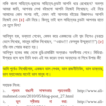
নাকি বাংলা সাহিত্যে-ভুবনের সাহিত্যে-দন্ডটা আপনি ধরে রেখেছেন? অবশ্য
আমরা জানি, আপনার লেখা বইগুলো আপনি নিজেই লিখেছেন; এই নিয়ে
আমাদের কোন সংশয় নাই, যেমন নাই আপনার বইয়ের বিজ্ঞাপনও আপনি
নিজেই দেন
[৪]
এটা নিয়ে। কিন্তু তাই বলে সাহিত্যের দন্ডটা আপনার হাতে
কে তুলে দিল?
আনিসুল হক, ভব্যতা শেখেন, কেমন করে একজনের ৩টা শব্দ নিলেও
(
ডয়চে
ভেলে লিখেছে, মাহবুব মানিক লিখেছেন, ‘‘ওয়াও!!! ফেসবুক উম্মুক্ত!!!'')
[৫]
তাঁর নাম শেয়ার করতে হয়।
আনিসুল হকের কাছ থেকে চুরি-চামারিটা অন্যরাও অবলীলায় শেখে। মিডিয়া-
ঈশ্বরে বসে বসে তিনি যখন এই সব করেন তখন অন্যদের না শিখে উপায় কী!
আমি পূর্বেও লিখেছিলাম, একজন ভাল লেখক, ভাল রাজনীতিবিদ, ভাল ডাক্তার,
ভাল ম্যানেজার মানেই ভাল মানুষ না।
সহায়ক লিংক:
১.
প্রথম বাঙালী সাক্ষাৎকার গ্রহনকারী
:
http://www.ali-
mahmed.com/2010/05/blog-post_27.html
২.
ভুল স্বীকার না করা
:
http://www.ali-