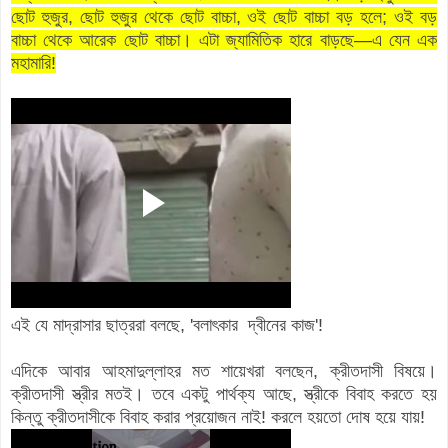
ছোট হুজুর, ছোট হুজুর থেকে ছোট বাচ্চা, ওই ছোট বাচ্চা বড় হলে; ওই বড়
বাচ্চা থেকে আরেক ছোট বাচ্চা। এটা জ্যামিতিক হারে বাড়ছে—এ যেন এক
মহামারি!
এই যে মাদ্রাসার ছাত্ররা বলছে, 'বলাৎকার দ্বীনের কাজ'!
এদিকে আবার আহমাদুল্লাহর মত শায়েখরা বলছেন, ক্রীতদাসী বিষয়ে।
ক্রীতদাসী স্ত্রীর মতই। তবে একটু পার্থক্য আছে, স্ত্রীকে বিবাহ করতে হয়
কিন্তু ক্রীতদাসীকে বিবাহ করার প্রয়োজন নাই! করলে হয়তো দোষ হয়ে যায়!