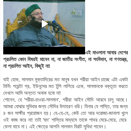
এই মাওলানা আবার দেশের
প্রচলিত কোন বিষয়ই মানেন না, না জাতীয় সংগীত, না সংবিধান, না গণতন্ত্র,
না প্রচলিত আইন, কিছুই না!
যাই হোক, সালমান মুক্তাদিরের মত মানুষ যখন শরীয়া আইন চাচ্ছে এটা একটা
টার্নিং পয়েন্ট! প্র, ইউনূসের মত টুপি লাগিয়ে একে, সালমানকে বক্তৃতা করতে
দেখলে আমি অন্তত অবাক হবো না!
শোনেন, হে 'শরীয়া-চাওয়া-সালমান', শরীয়া আইন সৌদি আরবে চালু আছে।
আমরা বোঝার সুবিধার জন্য সৌদির উদাহরণ ধরি। যিনার যে শাস্তি, তার জন্য
৪ জন সাক্ষীর প্র‍য়োজন হয়। হে-হে-হে, কেউ তো আর দরোজা-জানালা খুলে
ওই কাজ করে না! তাই 'হুদ' শাস্তির মাধ্যমে তাকে পাথর মেরে-মেরে, মেরে
ফেলা যাবে না। এই ক্ষেত্রে আপনি সালমান বিরাট সুবিধা পাবেন।