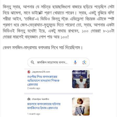
কিন্তু স্যার, আপনার যে সচিত্র ছায়াছবিগুলো বাজারে ছড়িয়ে পড়েছিল সেটা
নিয়ে ঝামেলা, মানে ডাইরেক্ট প্রাণ খোয়াতে পারেন। স্যার, একটু বুঝিয়ে বলি!
শরীয়া আইন, 'তাজির'-এ ভিডিও কিন্তু স্ট্রং এভিডেন্স! বিচারক এটাকে স্পষ্ট
প্রমাণ ধরে জেল-বেত্রাঘাত-মৃত্যুদন্ড দিতে পারেন! তো, স্যার, আপনার একটা
ভিডিওই কিন্তু যথেষ্ট! ইয়ে, একটু মাথায় রাখবেন, ১০০ দোররা! ৮-১০টা
দোররা মারলেই বাহ্যজ্ঞান লোপ পায় আর ১০০!
কেবল মসজিদ-মাদ্রাসায় বলাৎকার লিখে সার্চ দিয়েছিলাম।