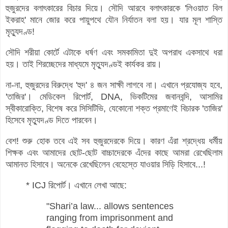
হুজুরদের বলাৎকারের বিচার দিয়ে। সৌদি আরবে বলাৎকারকে 'লিওয়াত বিল
ইকরাহ' মানে জোর করে পায়ুপথে যৌন নির্যাতন বলা হয়। যার মূল শাস্তি
মৃত্যুদণ্ড!
সৌদি শরীয়া কোর্টে এটাকে ধর্ষণ এবং সমকামিতা দুই অপরাধ একসাথে ধরা
হয়। তাই শিরচ্ছেদের মাধ্যমে মৃত্যুদণ্ডই কার্যকর রায়।
না-না, হুজুরদের বিরুদ্ধে 'হুদ' ৪ জন সাক্ষী লাগবে না। এখানে প্রযোজ্য হবে,
'তাজির'। মেডিকেল রিপোর্ট, DNA, ভিকটিমের জবানবন্দি, আসামির
স্বীকারোক্তি, বিশেষ করে সিসিটিভি, যেকোনো শক্ত প্রমাণেই বিচারক 'তাজির'
হিসেবে মৃত্যুদণ্ড দিতে পারবেন।
বেশ! শুরু হোক তবে এই সব হুজুরদেরকে দিয়ে। কারণ এঁরা শ্রদ্ধেয় ধর্মীয়
শিক্ষক এবং আমাদের ছোট-ছোট বাচ্চাদেরকে এঁদের কাছে আমরা রেখেছিলাম
আমানত হিসাবে। অনেকে রেখেছিলেন বেহেস্তে যাওয়ার সিড়ি হিসাবে...!
* ICJ রিপোর্ট। এখানে লেখা আছে:
"Shari’a law... allows sentences
ranging from imprisonment and