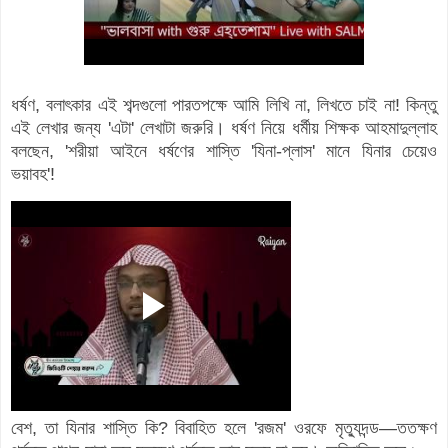
ধর্ষণ, বলাৎকার এই শব্দগুলো পারতপক্ষে আমি লিখি না, লিখতে চাই না! কিন্তু
এই লেখার জন্য 'এটা' লেখাটা জরুরি। ধর্ষণ নিয়ে ধর্মীয় শিক্ষক আহমাদুল্লাহ
বলছেন, 'শরীয়া আইনে ধর্ষণের শাস্তি 'যিনা-প্লাস' মানে যিনার চেয়েও
ভয়াবহ'!
বেশ, তা যিনার শাস্তি কি? বিবাহিত হলে 'রজম' ওরফে মৃত্যুদন্ড—ততক্ষণ