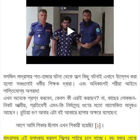
মসজিদ মাদ্রাসার শত-হাজার ঘটনা থেকে অল্প কিছু ঘটনাই এখানে উল্লেখ করা
হলো! সবগুলোই ধর্মীয় শিক্ষক দ্বারা। এবং অধিকাংশই শরীয়া আইনে
শাস্তিযোগ্য অপরাধ!
এখন অনেকে প্রশ্ন করবেন, কেবল কী এরাই করছেন? না, কাছের লোকজন-
নিকট আত্মীয়, প্রতিবেশী এমন-কি নির্মলেন্দু গুণের মতো আলোকিত মানুষও
আছেন। চুতিয়া গুণ আবার এটা বই আকারে ছাপার অক্ষরে বলেছেন:
আগে আমি শিকার ছিলাম এখন শিকারী হয়েছি! [
১
]।
মাদ্রাসায় এই বলাৎকার ক্রমশ শিল্পের পর্যায়ে চলে যাচ্ছে। বড় হুজুর থেকে