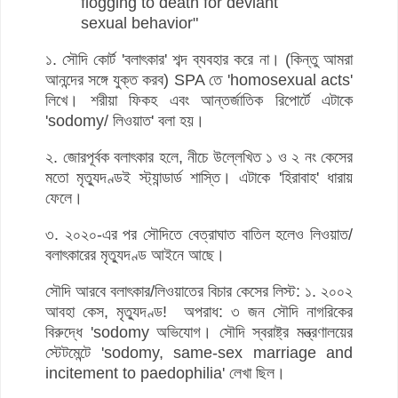
flogging to death for deviant
sexual behavior"
১. সৌদি কোর্ট 'বলাৎকার' শব্দ ব্যবহার করে না। (কিন্তু আমরা
আনন্দের সঙ্গে যুক্ত করব) SPA তে 'homosexual acts'
লিখে। শরীয়া ফিকহ এবং আন্তর্জাতিক রিপোর্টে এটাকে
'sodomy/ লিওয়াত' বলা হয়।
২. জোরপূর্বক বলাৎকার হলে, নীচে উল্লেখিত ১ ও ২ নং কেসের
মতো মৃত্যুদণ্ডই স্ট্যান্ডার্ড শাস্তি। এটাকে 'হিরাবাহ' ধারায়
ফেলে।
৩. ২০২০-এর পর সৌদিতে বেত্রাঘাত বাতিল হলেও লিওয়াত/
বলাৎকারের মৃত্যুদণ্ড আইনে আছে।
সৌদি আরবে বলাৎকার/লিওয়াতের বিচার কেসের লিস্ট: ১. ২০০২
আবহা কেস, মৃত্যুদণ্ড! অপরাধ: ৩ জন সৌদি নাগরিকের
বিরুদ্ধে 'sodomy অভিযোগ। সৌদি স্বরাষ্ট্র মন্ত্রণালয়ের
স্টেটমেন্টে 'sodomy, same-sex marriage and
incitement to paedophilia' লেখা ছিল।