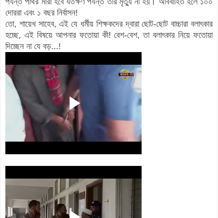
পর্যন্ত পাথর মারা হবে যতক্ষণ পর্যন্ত তার মৃত্যু না হয়। অবিবাহিত হলে ১০০
দোররা এবং ১ বছর নির্বাসন!
তো, শায়েখ সাহেব, এই যে ধর্মীয় শিক্ষকদের দ্বারা ছোট-ছোট বাচ্চারা বলাৎকার
হচ্ছে, এই বিষয়ে আপনার ফতোয়া কী! বেশ-বেশ, তা বলাৎকার নিয়ে ফতোয়া
দিচ্ছেন না যে বড়...!