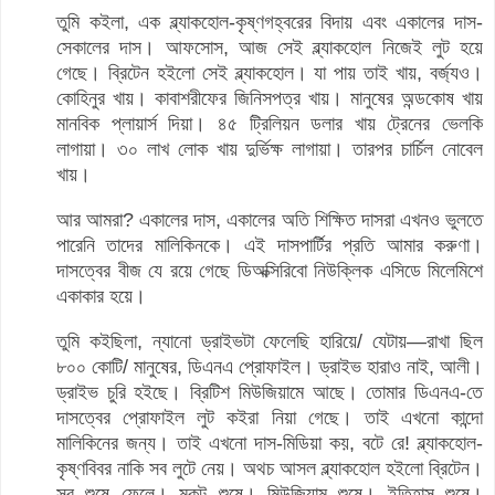
তুমি কইলা, এক ব্ল্যাকহোল-কৃষ্ণগহ্বরের বিদায় এবং একালের দাস-
সেকালের দাস। আফসোস, আজ সেই ব্ল্যাকহোল নিজেই লুট হয়ে
গেছে। ব্রিটেন হইলো সেই ব্ল্যাকহোল। যা পায় তাই খায়, বর্জ্যও।
কোহিনুর খায়। কাবাশরীফের জিনিসপত্র খায়। মানুষের অন্ডকোষ খায়
মানবিক প্লায়ার্স দিয়া। ৪৫ ট্রিলিয়ন ডলার খায় ট্রেনের ভেলকি
লাগায়া। ৩০ লাখ লোক খায় দুর্ভিক্ষ লাগায়া। তারপর চার্চিল নোবেল
খায়।
আর আমরা? একালের দাস, একালের অতি শিক্ষিত দাসরা এখনও ভুলতে
পারেনি তাদের মালিকিনকে। এই দাসপার্টির প্রতি আমার করুণা।
দাসত্বের বীজ যে রয়ে গেছে ডিঅক্সিরিবো নিউক্লিক এসিডে মিলেমিশে
একাকার হয়ে।
তুমি কইছিলা, ন্যানো ড্রাইভটা ফেলেছি হারিয়ে/ যেটায়—রাখা ছিল
৮০০ কোটি/ মানুষের, ডিএনএ প্রোফাইল। ড্রাইভ হারাও নাই, আলী।
ড্রাইভ চুরি হইছে। ব্রিটিশ মিউজিয়ামে আছে। তোমার ডিএনএ-তে
দাসত্বের প্রোফাইল লুট কইরা নিয়া গেছে। তাই এখনো কান্দো
মালিকিনের জন্য। তাই এখনো দাস-মিডিয়া কয়, বটে রে! ব্ল্যাকহোল-
কৃষ্ণবিবর নাকি সব লুটে নেয়। অথচ আসল ব্ল্যাকহোল হইলো ব্রিটেন।
সব শুষে ফেলে। মুকুট শুষে। মিউজিয়াম শুষে। ইতিহাস শুষে।