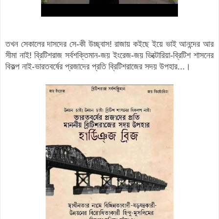
তখন সেকালের দাসদের সে-কী উচ্ছ্বাস! রাজায় কইছে ইয়ে ভাই আনন্দের আর
সীমা নাই! ব্রিটিশরাজ সর্বশক্তিমান-জয় ইংরেজ-জয় ভিক্টোরিয়া-ব্রিটিশ শাসনের
বিকল্প নাই-ভারতবর্ষের প্রজাদের প্রতি ব্রিটিশরাজের সদয় উপহার...।