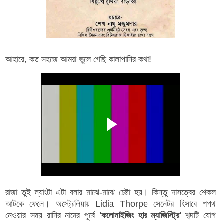
আহারে, কত সহজে আমরা ভুলে গেছি কালাপানির কথা!
রাজা তুই ল্যাংটা এটা বলার মাঝে-মাঝে চেষ্টা হয়। কিন্তু দাসত্বের শেকল
আটকে ফেলে। অস্ট্রেলিয়ায় Lidia Thorpe সেনেটর হিসাবে শপথ
নেওয়ার সময় রানির নামের পূর্বে
'কলোনাইজিং হার ম্যাজিস্ট্রি'
শব্দটি যোগ