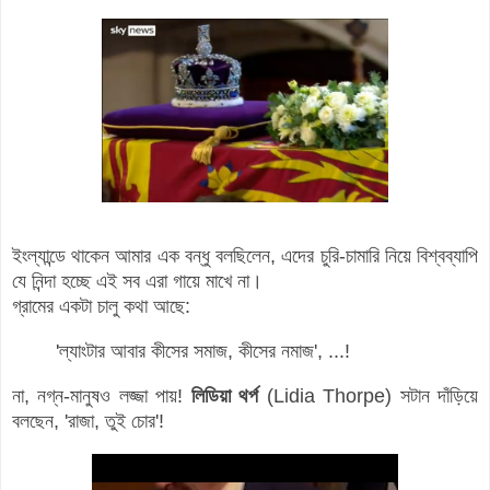
ইংল্যান্ডে থাকেন আমার এক বন্ধু বলছিলেন, এদের চুরি-চামারি নিয়ে বিশ্বব্যাপি
যে নিন্দা হচ্ছে এই সব এরা গায়ে মাখে না।
গ্রামের একটা চালু কথা আছে:
'ল্যাংটার আবার কীসের সমাজ, কীসের নমাজ', ...!
না, নগ্ন-মানুষও লজ্জা পায়!
লিডিয়া থর্প
(Lidia Thorpe) সটান দাঁড়িয়ে
বলছেন, 'রাজা, তুই চোর'!