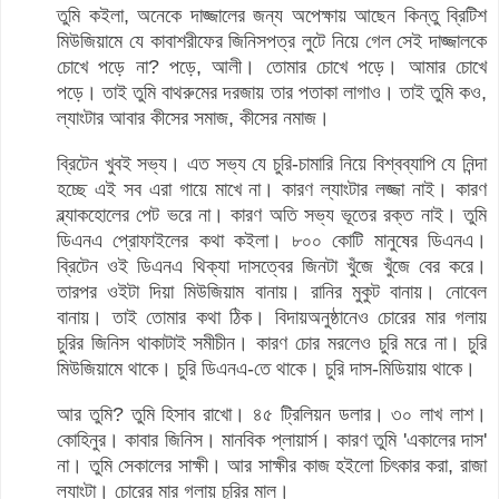
তুমি কইলা, অনেকে দাজ্জালের জন্য অপেক্ষায় আছেন কিন্তু ব্রিটিশ
মিউজিয়ামে যে কাবাশরীফের জিনিসপত্র লুটে নিয়ে গেল সেই দাজ্জালকে
চোখে পড়ে না? পড়ে, আলী। তোমার চোখে পড়ে। আমার চোখে
পড়ে। তাই তুমি বাথরুমের দরজায় তার পতাকা লাগাও। তাই তুমি কও,
ল্যাংটার আবার কীসের সমাজ, কীসের নমাজ।
ব্রিটেন খুবই সভ্য। এত সভ্য যে চুরি-চামারি নিয়ে বিশ্বব্যাপি যে নিন্দা
হচ্ছে এই সব এরা গায়ে মাখে না। কারণ ল্যাংটার লজ্জা নাই। কারণ
ব্ল্যাকহোলের পেট ভরে না। কারণ অতি সভ্য ভূতের রক্ত নাই। তুমি
ডিএনএ প্রোফাইলের কথা কইলা। ৮০০ কোটি মানুষের ডিএনএ।
ব্রিটেন ওই ডিএনএ থিক্যা দাসত্বের জিনটা খুঁজে খুঁজে বের করে।
তারপর ওইটা দিয়া মিউজিয়াম বানায়। রানির মুকুট বানায়। নোবেল
বানায়। তাই তোমার কথা ঠিক। বিদায়অনুষ্ঠানেও চোরের মার গলায়
চুরির জিনিস থাকাটাই সমীচীন। কারণ চোর মরলেও চুরি মরে না। চুরি
মিউজিয়ামে থাকে। চুরি ডিএনএ-তে থাকে। চুরি দাস-মিডিয়ায় থাকে।
আর তুমি? তুমি হিসাব রাখো। ৪৫ ট্রিলিয়ন ডলার। ৩০ লাখ লাশ।
কোহিনুর। কাবার জিনিস। মানবিক প্লায়ার্স। কারণ তুমি 'একালের দাস'
না। তুমি সেকালের সাক্ষী। আর সাক্ষীর কাজ হইলো চিৎকার করা, রাজা
ল্যাংটা। চোরের মার গলায় চুরির মাল।