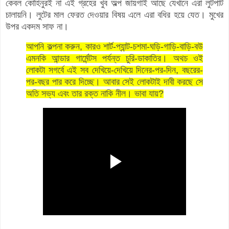
কেবল কোহিনুরই না এই গ্রহের খুব অল্প জায়গাই আছে যেখানে এরা লুটপাট
চালায়নি। লুটের মাল ফেরত দেওয়ার বিষয় এলে এরা বধির হয়ে যেত। মুখের
উপর একদম সাফ না।
আপনি কল্পনা করুন, কারও শার্ট-প্যান্ট-চশমা-ঘড়ি-গাড়ি-বাড়ি-বউ
এমনকি আন্ডার গার্মেন্টস পর্যন্ত
চুরি-ডাকাতির। অথচ ওই
লোকটা সগর্বে এই সব দেখিয়ে-দেখিয়ে দিনের-পর-দিন, বছরের-
পর-বছর পার করে দিচ্ছে। আবার সেই লোকটাই দাবী করছে সে
অতি সভ্য এবং তার রক্ত নাকি নীল। ভাবা যায়?