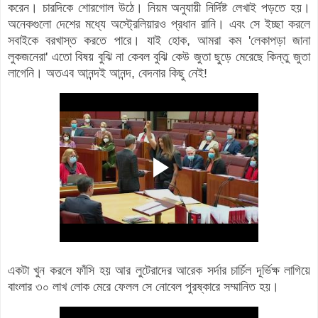
করেন। চারদিকে শোরগোল উঠে। নিয়ম অনুযায়ী নির্দিষ্ট লেখাই পড়তে হয়।
অনেকগুলো দেশের মধ্যে অস্ট্রেলিয়ারও প্রধান রানি। এবং সে ইচ্ছা করলে
সবাইকে বরখাস্ত করতে পারে। যাই হোক, আমরা কম 'লেকাপড়া জানা
লুকজনেরা' এতো বিষয় বুঝি না কেবল বুঝি কেউ জুতা ছুড়ে মেরেছে কিন্তু জুতা
লাগেনি। অতএব আনন্দই আনন্দ, বেদনার কিছু নেই!
একটা খুন করলে ফাঁসি হয় আর লুটেরাদের আরেক সর্দার চার্চিল দূর্ভিক্ষ লাগিয়ে
বাংলার ৩০ লাখ লোক মেরে ফেলল সে নোবেল পুরষ্কারে সম্মানিত হয়।