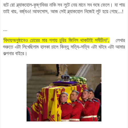
বটে রে! ব্ল্যাকহোল-কৃষ্ণবিবর নাকি সব লুটে নেয় মানে সব শুষে ফেলে। যা পায়
তাই খায়, বর্জ্যও! আফসোস, আজ সেই ব্ল্যাকহোল নিজেই লুট হয়ে গেছে...!
...
'বিদায়অনুষ্ঠানেও চোরের মার গলায় চুরির জিনিস থাকাটাই সমীচীন!',
লেখার
শুরুতে এটা লিখেছিলাম হালকা চালে কিন্তু সত্যি-সত্যি
এটা ঘটবে এটা আমার
কল্পনার বাইরে।