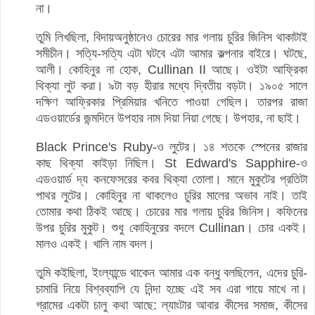
না।
তুমি লিখছিলা, বিদায়অনুষ্ঠানেও চোরের মার গলায় চুরির জিনিস থাকাটাই
সমীচীন। সত্যি-সত্যি এটা ঘটবে এটা আমার কল্পনার বাইরে। ঘটছে,
আলী। কোহিনুর না হোক, Cullinan II আছে। ওইটা আফ্রিকা
থিক্যা লুট করা। ৯টা বড় হীরার মধ্যে দ্বিতীয় বড়টা। ১৯০৫ সালে
দক্ষিণ আফ্রিকার প্রিমিয়ার খনিতে পাওয়া গেছিল। তারপর রাজা
এডওয়ার্ডের জন্মদিনে উপহার নাম দিয়া নিয়া গেছে। উপহার, না ছাই।
Black Prince's Ruby-ও লুটের। ১৪ শতকে স্পেনের রাজার
কাছ থিক্যা কাইড়া নিছিল। St Edward's Sapphire-ও
এডওয়ার্ড দ্য কনফেসরের কবর থিক্যা তোলা। মানে মুকুটের প্রতিটা
পাথর লুটের। কোহিনুর না থাকলেও চুরির মালের অভাব নাই। তাই
তোমার কথা ঠিকই আছে। চোরের মার গলায় চুরির জিনিস। কফিনের
উপর চুরির মুকুট। শুধু কোহিনুরের বদলে Cullinan। চোর একই।
মালও একই। খালি নাম বদল।
তুমি কইছিলা, ইংল্যান্ডে থাকেন আমার এক বন্ধু বলছিলেন, এদের চুরি-
চামারি নিয়ে বিশ্বব্যাপি যে নিন্দা হচ্ছে এই সব এরা গায়ে মাখে না।
গ্রামের একটা চালু কথা আছে: ল্যাংটার আবার কীসের সমাজ, কীসের