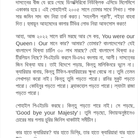
দাসত্বের বীজ যে রয়ে গেছে ডিঅক্সিরিবো নিউক্লিক এসিডে মিলেমিশে
একাকার হয়ে। এই শোহাইলই ২০০৫ সালে তোমার সাথে লিখত। পাক
সার জমিন সাদ বাদ নিয়া তর্ক করত। 'সহনশীল প্রাণী', পইড়া বাহবা
দিত। হুমায়ূন আহমেদের কালার টিভির লোভ নিয়া আফসোস করত!
আহা, আজ ২০২২ সালে রানি মরছে আর সে কয়, You were our
Queen। Our মানে কার? আমার? তোমার? বাংলাদেশের? যেই
বাংলাদেশ থিক্যা চার্চিল ৩০ লাখ মারছে? যেই বাংলাদেশ থিক্যা ৪৫
ট্রিলিয়ন নিছে? পিএইচডি করলে ডিএনএ বদলায় না, আলী। দাসত্বের
জিন থিক্যা যায়। তাই বিদেশে পড়ায়, কিন্তু মালিকিনরে ভুলে না।
ক্যারিয়ার বানায়, কিন্তু টিফিন-ক্যারিয়ারের ক্ষুধা বোঝে না। তুমি তেমন
লেখাপড়া করো নাই। কিন্তু তুমি পড়তে পারো। রানির মুকুট পড়তে
পারো। কোহিনুর পড়তে পারো। ব্ল্যাকহোল পড়তে পারো। ল্যাংটা রাজা
পড়তে পারো।
শোহাইল পিএইচডি করছে। কিন্তু পড়তে পারে নাই। সে পড়ছে,
'Good bye your Majesty'। তুমি পড়ছো, বিদায়অনুষ্ঠানেও
চোরের মার গলায় চুরির জিনিস থাকাটাই সমীচীন।
কার হাতে ক্যারিয়ার? যার হাতে ডিগ্রি, তার হাতে ক্যারিয়ার! যার হাতে