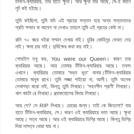
টিফিন-ক্যারিয়ার, তার হাতে ক্ষুধা। আর ক্ষুধা যার আছে, সে-ই জানে
লুট কই হইছে।
তুমি কইছিলা, তুমি যদি এই গ্রহের সন্তান হয়ে অন্য সন্তানদের
প্রতি সম্মান বা আবেগ না দেখাও তাহলে তুমি এই গ্রহের কেউ না।
রানি ৭০ বছর ধইরা সম্মান দেখায় নাই। চুরির কোহিনুর ফেরত দেয়
নাই। ক্ষমা চায় নাই। দুর্ভিক্ষের কথা কয় নাই।
শোহাইল তবু কয়, You were our Queen। কারণ তার
ক্যারিয়ার আছে। আর তোমার টিফিন-ক্যারিয়ার আছে। তফাৎ
এখানে। ক্যারিয়ার তোমারে 'সভ্য ভূত' বানায়।টিফিন-ক্যারিয়ার
তোমারে মানুষ রাখে। তুমি লজ্জা পাইয়ো না, আলী। তুমি অনেক
লেখাপড়া করো নাই, কিন্তু তুমি লিখছো। 'সহনশীল প্রাণী' লিখছো।
খাল কাটো রে লিখছো। ব্ল্যাকহোলের বিদায় লিখছো।
আর সে? সে RIP লিখছে। চোরের জন্য। তাই কে জিতলো? যার
হাতে টিফিন-ক্যারিয়ার, সে। কারণ ওই ক্যারিয়ারে ভাত আছে। ক্ষুধা
আছে। সত্য আছে। আর ওই ক্যারিয়ারে ডিগ্রি আছে। কিন্তু ডিগ্রি
দিয়া দাসত্ব ধোয়া যায় না।