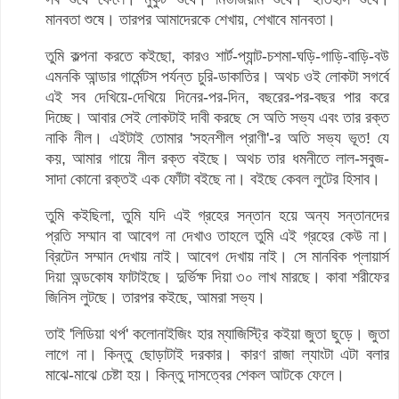
মানবতা শুষে। তারপর আমাদেরকে শেখায়, শেখাবে মানবতা।
তুমি কল্পনা করতে কইছো, কারও শার্ট-প্যান্ট-চশমা-ঘড়ি-গাড়ি-বাড়ি-বউ
এমনকি আন্ডার গার্মেন্টস পর্যন্ত চুরি-ডাকাতির। অথচ ওই লোকটা সগর্বে
এই সব দেখিয়ে-দেখিয়ে দিনের-পর-দিন, বছরের-পর-বছর পার করে
দিচ্ছে। আবার সেই লোকটাই দাবী করছে সে অতি সভ্য এবং তার রক্ত
নাকি নীল। এইটাই তোমার 'সহনশীল প্রাণী'-র অতি সভ্য ভূত! যে
কয়, আমার গায়ে নীল রক্ত বইছে। অথচ তার ধমনীতে লাল-সবুজ-
সাদা কোনো রক্তই এক ফোঁটা বইছে না। বইছে কেবল লুটের হিসাব।
তুমি কইছিলা, তুমি যদি এই গ্রহের সন্তান হয়ে অন্য সন্তানদের
প্রতি সম্মান বা আবেগ না দেখাও তাহলে তুমি এই গ্রহের কেউ না।
ব্রিটেন সম্মান দেখায় নাই। আবেগ দেখায় নাই। সে মানবিক প্লায়ার্স
দিয়া অন্ডকোষ ফাটাইছে। দুর্ভিক্ষ দিয়া ৩০ লাখ মারছে। কাবা শরীফের
জিনিস লুটছে। তারপর কইছে, আমরা সভ্য।
তাই 'লিডিয়া থর্প' কলোনাইজিং হার ম্যাজিস্ট্রি কইয়া জুতা ছুড়ে। জুতা
লাগে না। কিন্তু ছোড়াটাই দরকার। কারণ রাজা ল্যাংটা এটা বলার
মাঝে-মাঝে চেষ্টা হয়। কিন্তু দাসত্বের শেকল আটকে ফেলে।