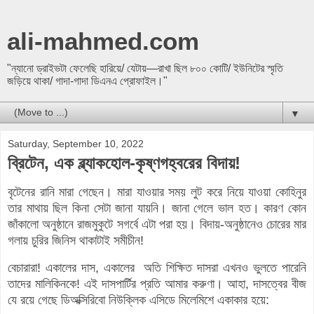
ali-mahmed.com
"ন্যানো ড্রাইভটা ফেলেছি হারিয়ে/ যেটায়—রাখা ছিল ৮০০ কোটি/ ইউনিটের স্মৃতি
জড়িয়ে থাকা/ গাদা-গাদা ডিএনএ প্রোফাইল।"
▼
Saturday, September 10, 2022
ব্রিটেন, এক ব্ল্যাকহোল-কৃষ্ণগহ্বরের বিদায়!
বৃটেনের রানি মারা গেছেন। মারা যাওয়ার সময় লুট করে নিয়ে যাওয়া কোহিনুর
তার মাথায় ছিল কিনা সেটা জানা যায়নি। জানা গেলে ভাল হত। কারণ কোন
জাঁকালো অনুষ্ঠানে রাজমুকুটে সগর্বে এটা পরা হয়। বিদায়-অনুষ্ঠানেও চোরের মার
গলায় চুরির জিনিস থাকাটাই সমীচীন!
বেচারারা! একালের দাস, একালের অতি শিক্ষিত দাসরা এখনও ভুলতে পারেনি
তাদের মালিকিনকে! এই দাসপার্টির প্রতি আমার করুণা। আহা, দাসত্বের বীজ
যে রয়ে গেছে ডিঅক্সিরিবো নিউক্লিক এসিডে মিলেমিশে একাকার হয়ে: