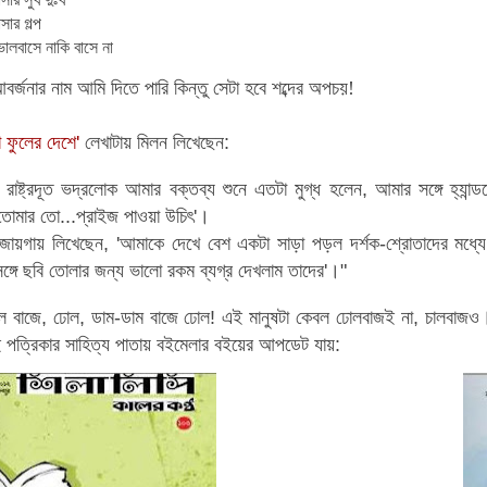
সার গল্প
ালবাসে নাকি বাসে না
্জনার নাম আমি দিতে পারি কিন্তু সেটা হবে শব্দের অপচয়!
া ফুলের দেশে'
লেখাটায় মিলন লিখেছেন:
ি রাষ্ট্রদূত ভদ্রলোক আমার বক্তব্য শুনে এতটা মুগ্ধ হলেন, আমার সঙ্গে হ্যা
তোমার তো...প্রাইজ পাওয়া উচিৎ'।
ায়গায় লিখেছেন, 'আমাকে দেখে বেশ একটা সাড়া পড়ল দর্শক-শ্রোতাদের মধ্
ঙ্গে ছবি তোলার জন্য ভালো রকম ব্যগ্র দেখলাম তাদের'।"
ল বাজে, ঢোল, ডাম-ডাম বাজে ঢোল! এই মানুষটা কেবল ঢোলবাজই না, চালবাজও। 
পত্রিকার সাহিত্য পাতায় বইমেলার বইয়ের আপডেট যায়: