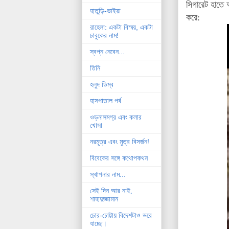
সিগারেট হাতে 
হাতুড়ি-ভাইয়া
করে:
রাহেলা: একটা বিস্ময়, একটা
চাবুকের নাম!
স্বপ্ন নেবেন...
তিনি
হলুদ ডিম্ব
হাসপাতাল পর্ব
ওড়নাসমগ্র এবং কলার
খোসা
নরমূত্র এবং মুত্র বিসর্জন!
বিবেকের সঙ্গে কথোপকথন
স্থাপনার নাম...
সেই দিন আর নাই,
শাহাদুজ্জামান
চোর-চোট্টায় বিদেশটাও ভরে
যাচ্ছে।