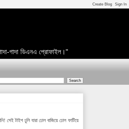
 গাদা-গাদা ডিএনএ প্রোফাইল।"
ানি! সেই টাইপ ঢুলি যারা ঢোল বাজিয়ে ঢোল ফাটিয়ে