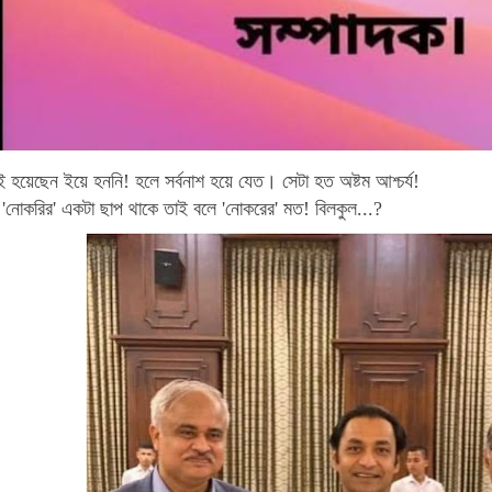
িতই হয়েছেন ইয়ে হননি! হলে সর্বনাশ হয়ে যেত। সেটা হত অষ্টম আশ্চর্য!
 'নোকরির' একটা ছাপ থাকে তাই বলে 'নোকরের' মত! বিলকুল...?