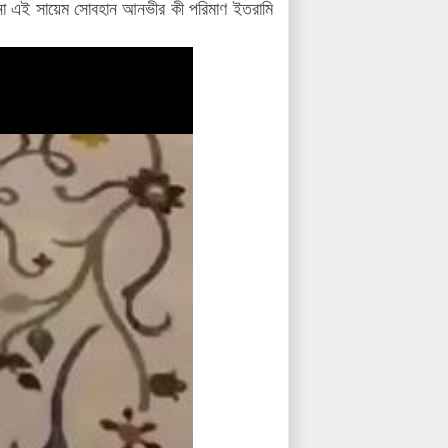
ন না এই সায়েম সোবহান আনভীর কী পরিমাণ ইতরামি