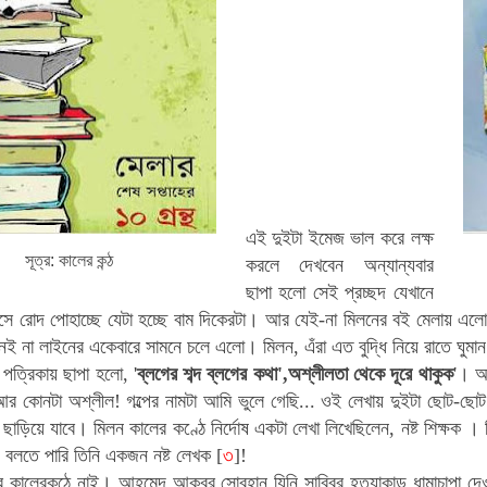
এই দুইটা ইমেজ ভাল করে লক্ষ
সূত্র: কালের কন্ঠ
করলে দেখবেন অন্যান্যবার
ছাপা হলো সেই প্রচ্ছদ যেখানে
সে রোদ পোহাচ্ছে যেটা হচ্ছে
বাম দিকেরটা। আর যেই-না মিলনের বই মেলায় এলো 
নই না লাইনের একেবারে সামনে চলে এলো। মিলন, এঁরা এত বুদ্ধি নিয়ে রাতে ঘুমান
 পত্রিকায় ছাপা হলো,
'
ব্লগের শব্দ ব্লগের কথা',অশ্লীলতা থেকে দূরে থাকুক
'। অ
র কোনটা অশ্লীল! গল্পের নামটা আমি ভুলে গেছি... ওই লেখায় দুইটা ছোট-ছোট ব
 ছাড়িয়ে যাবে। মিলন কালের কণ্ঠে নির্দোষ একটা লেখা লিখেছিলেন, নষ্ট শিক্ষক । 
 বলতে পারি তিনি একজন নষ্ট লেখক [
৩
]!
 কালেরকন্ঠে নাই।
আহমেদ আকবর সোবহান যিনি সাব্বির হত্যাকান্ড ধামাচাপা দ