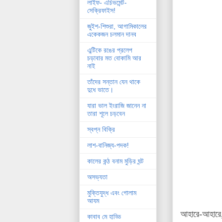
লাইফ- এচিভমেন্ট-
সেক্রিফাইস!
জুইশ-শিশুরা, আগামিকালের
একেকজন চলমান দানব
এন্টিকে রঙের প্রলেপ
চড়াবার মত বোকামি আর
নাই
তাঁদের সন্তান যেন থাকে
দুধে ভাতে।
যারা ভাল ইংরাজি জানেন না
তারা শূলে চড়বেন
স্বপ্ন বিক্রি
লাশ-বানিজ্য-পদক!
কালের কন্ঠ বনাম মুড়ির ঘন্ট
অসভ্যতা
মুক্তিযুদ্ধ এবং গোলাম
আযম
আহারে-আহারে,
কাবাব মে হাড্ডি