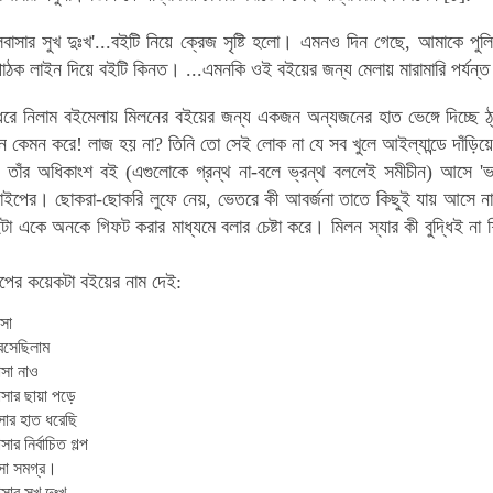
লবাসার সুখ দুঃখ'...বইটি নিয়ে ক্রেজ সৃষ্টি হলো। এমনও দিন গেছে, আমাকে পুল
পাঠক লাইন দিয়ে বইটি কিনত। ...এমনকি ওই বইয়ের জন্য মেলায় মারামারি পর্যন্
 ধরে নিলাম বইমেলায় মিলনের বইয়ের জন্য একজন অন্যজনের হাত ভেঙ্গে দিচ্ছে ঠ্য
েন কেমন করে! লাজ হয় না?
তিনি তো সেই লোক না যে সব খুলে আইল্যান্ডে দাঁড়িয়ে ট
 তাঁর অধিকাংশ বই (এগুলোকে গ্রন্থ না-বলে ভ্রন্থ বললেই সমীচীন) আসে 'ভ'
টাইপের। ছোকরা-ছোকরি লুফে নেয়, ভেতরে কী আবর্জনা তাতে কিছুই যায় আসে না
ইটা একে অনকে গিফট করার মাধ্যমে বলার চেষ্টা করে। মিলন স্যার কী বুদ্ধিই ন
াইপের কয়েকটা বইয়ের নাম দেই:
সা
েসেছিলাম
াসা নাও
াসার ছায়া পড়ে
সার হাত ধরেছি
ার নির্বাচিত গল্প
সা সমগ্র।
সার সুখ দুঃখ