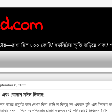
ed.com
যেটায়—রাখা ছিল ৮০০ কোটি/ ইউনিটের স্মৃতি জড়িয়ে থাকা/
ptember 8, 2022
৫ এবং বোনাস নঈম নিজাম!
লন নামের মানুষটা ভাল লেখক কিনা জানি না কিন্তু মন্দ একজন ঢুলি এটা বিলক্ষণ জ
াবার নমুনা। তিনি যে পত্রিকায় চাকরি করতেন সেই পত্রিকায়ই লিখলেন [১]: