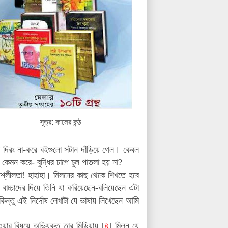
সূত্র: কালের কন্ঠ
দিরং না-করে বইগুলো সটান দাঁড়িয়ে গেল।
কেবল
 কেমন করে- বুদ্ধির চাপে চুল পাতলা হয় না?
শ্লীলতা! হাহাহা। মিলনের কাছ থেকে শিখতে হবে
াচ্চাদের দিয়ে তিনি যা করিয়েছেন-বলিয়েছেন এটা
কিন্তু এই নির্দোষ লেখাটা যে ভাষায় লিখেছেন আমি
েওয়ার বিষয়ে অভিযুক্ত
তার মিডিয়ায় [
৪
] মিলন যে