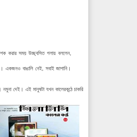
ন্ডশেক করার সময় উচ্ছ্বসিত গলায় বললেন,
যে। একজনও বাঙালি নেই, সবাই জাপানি।
নমুনা দেই। এই মানুষটা যখন কালেরকন্ঠে চাকরি