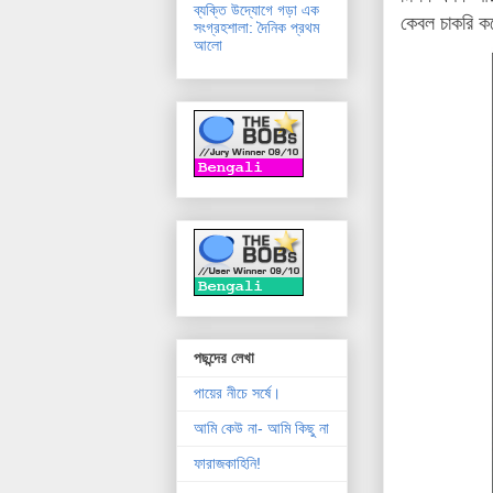
ব্যক্তি উদ্যোগে গড়া এক
কেবল চাকরি কর
সংগ্রহশালা: দৈনিক প্রথম
আলো
পছন্দের লেখা
পায়ের নীচে সর্ষে।
আমি কেউ না- আমি কিছু না
ফারাজকাহিনি!