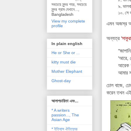
সবচেয়ে সুন্দর শহর, সবচেয়ে
৯. ভালবা
সুন্দর গ্রাম যেখানে...,
১০. সে ভ
Bangladesh
View my complete
এমন অজস্র আবর
profile
অন্যত্র
'সাকুর
In plain english
"জাপান
He or She or ...
'আরে, 
kitty must die
আরেক জ
Mother Elephant
আমার স
Ghost-day
ঢোল বাজে, ঢো
করেন তখন এই 
আলাপচারিতা এবং...
* A writers
passion..., The
Asian Age
* ইতিহাস ঐতিহ্যের