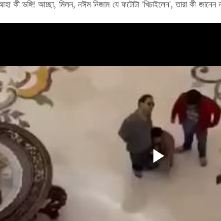
আহা কী ভঙ্গি! আচ্ছা, মিলন, নঈম নিজাম যে ফটোটা 'খিচাইলেন', তারা কী জানে