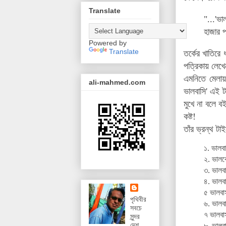
Translate
"...'ভা
হাজার 
Powered by
Translate
তর্কের খাতিরে
পত্রিকায় লেখ
এমনিতে মেলায়
ali-mahmed.com
ভালবাসি' এই 
মুখে না বলে ব
কষ্ট!
তাঁর ভ্রন্থ ট
১. ভালবা
২. ভালব
৩. ভালব
৪. ভালব
৫ ভালবা
পৃথিবীর
৬. ভালবাস
সবচে
৭ ভালবা
সুন্দর
দেশ,
৮. ভালবা