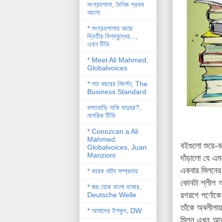
সংগ্রহশালা, দৈনিক প্রথম
আলো
* সংগ্রহশালায় আছে
দ্বিতীয় বিশ্বযু্দ্ধের...,
এখন টিভি
* Meet Ali Mahmed,
Globalvoices
* শত বছরের নিদর্শন, The
Business Standard
বসতবাড়ি নাকি যাদুঘর?,
নাগরিক টিভি
* Conozcan a Ali
Mahmed:
বইগুলো শুয়ে-ব
Globalvoices, Juan
Manzioni
দাঁড়ালো যে এম
একবার মিলনের
* কারক নাট্য সম্প্রদায়
কোনটা শ্লীল আ
* জয় হোক বাংলা ভাষার,
রগরগে পর্ণোকে
Deutsche Welle
তাঁকে অবলীলায়
* আমাদের ইশকুল, DW
মিলন এখন আর