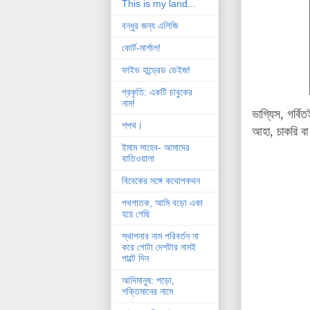
This is my land...
বন্ধুর জন্য এলিজি
কোর্ট-মার্শাল!
ফাইভ হান্ড্রেড ডেইজ!
প্রকৃতি: একটি চাবুকের
নাম!
ভাগ্যিস, গর্ব
শপথ।
আহা, চাকরি বা
ইমাম সাহেব- আমাদের
বাতিওয়ালা
বিবেকের সঙ্গে কথোপকথন
পথগাতক, আমি বড়ো একা
হয়ে গেছি
স্থাপনার নাম পরিবর্তন না
করে গোটা দেশটার নামই
পাল্টে দিন
আদিমানুষ: পড়ো,
শক্তিমানের নামে