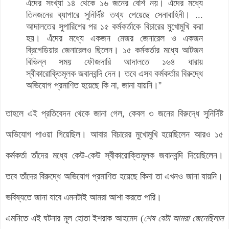
এঁদের সংখ্যা ১৪
থেকে ১৬ জনের বেশি নয়
।
এঁদের মধ্যে
তিনজনের ব্যাপারে সুনির্দিষ্ট তথ্য
পেয়েছে সেনাবাহিনী
।
...
আদালতের সুপারিশের পর ১৫ কর্মকর্তাকে বিচারের মুখোমুখি করা
হয়
।
এঁদের
মধ্যে একজন মেজর জেনারেল ও একজন
ব্রিগেডিয়ার জেনারেলও ছিলেন
।
১৫ কর্মকর্তার
মধ্যে আটজন
বিভিন্ন সময় ফৌজদারি আদালতে ১৬৪ ধারায়
স্বীকারোক্তিমূলক
জবানবন্দি দেন
।
তবে এসব কর্মকর্তার বিরুদ্ধে
অভিযোগ প্রমাণিত হয়েছে কি না
,
জানা যায়নি
।
”
তাহলে এই প্রতিবেদন
থেকে
জানা গেল, কেবল ৩ জনের বিরুদ্ধে সুনির্দিষ্ট
অভিযোগ পাওয়া গিয়েছিল। আবার বিচারের মুখোমুখি হয়েছিলেন আরও ১৫
কর্মকর্তা তাঁদের মধ্যে কেউ-কেউ
স্বীকারোক্তিমূলক
জবানবন্দি
দিয়েছিলে
ন
।
ত
বে তাঁদের বিরুদ্ধে অভিযোগ প্রমাণিত হয়েছে কিনা তা এখনও জানা যায়নি।
ভবিষ্যতে জানা যাবে এমনটাই আমরা আশা করতে পারি।
এমনিতে এই ঘটনার মূল হোতা ইশরাক আহমেদ (
শেষ যেটা আমরা জেনেছিলাম