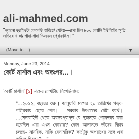
ali-mahmed.com
"ন্যানো ড্রাইভটা ফেলেছি হারিয়ে/ যেটায়—রাখা ছিল ৮০০ কোটি/ ইউনিটের স্মৃতি
জড়িয়ে থাকা/ গাদা-গাদা ডিএনএ প্রোফাইল।"
▼
Monday, June 23, 2014
কোর্ট মার্শাল এবং অতঃপর...।
'কোর্ট মার্শাল'
[১]
নামের লেখাটায় লিখেছিলাম:
“
...
২০১২
,
বছরের
শুরু
।
জানুয়ারি মাসের ২০ তারিখের পত্র-
পত্রিকায় ছেয়ে গেল
।
...
সরকার উৎখাতের চেষ্টা ব্যর্থ
।
...
সেনাবাহিনী
থেকে অবসরপ্রাপ্ত যে দুজনকে গ্রেফতার করা
হয়েছিল এরা এখন কোথায়
?
কোন আদালতে
তাঁদের বিচার
চলছে- সামরিক
,
নাকি বেসামরিক
?
কতটুকু অপরাধের সঙ্গে এরা
জড়িত
ছিলেন
?
...
”