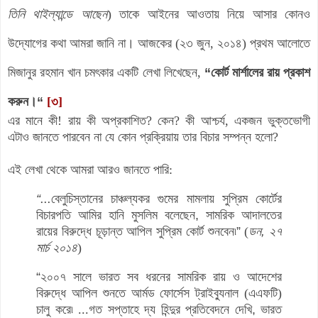
তিনি থাইল্যান্ডে আছেন
) তাকে আইনের আওতায় নিয়ে আসার কোনও
উদ্যোগের কথা আমরা জানি না। আজকের (২৩ জুন, ২০১৪) প্রথম আলোতে
মিজানুর রহমান খান চমৎকার একটি লেখা লিখেছেন,
“
কোর্ট মার্শালের রায় প্রকাশ
করুন।
“
[৩]
এর মানে কী! রায় কী অপ্রকাশিত? কেন? কী আশ্চর্য, একজন ভুক্তভোগী
এটাও জানতে পারবেন না যে কোন প্রক্রিয়ায় তার বিচার সম্পন্ন হলো?
এই লেখ
া থেকে আমরা
আরও জানতে পারি:
“
...
বেলুচিস্তানের চাঞ্চল্যকর গুমের মামলায় সুপ্রিম কোর্টের
বিচারপতি আমির
হানি মুসলিম বলেছেন
,
সামরিক আদালতের
রায়ের বিরুদ্ধে চূড়ান্ত আপিল সুপ্রিম
কোর্ট শুনবেন৷
”
(
ডন
,
২৭
মার্চ ২০১৪
)
“
২০০৭ সালে ভারত সব ধরনের সামরিক রায় ও আদেশের
বিরুদ্ধে
আ
পিল শুনতে আর্মড
ফোর্সেস ট্রাইব্যুনাল (এএফটি)
চালু করে৷
...
গত সপ্তাহে দ্য হিন্দুর প্রতিবেদনে
দেখি
,
ভারত