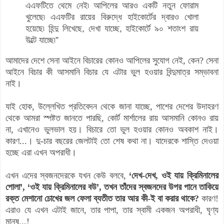
এএফটিতে থেমে নেই৷ আপিলের আরও একটি নতুন ফোরাম
খুলেছে৷ এএফটির
রায়ের বিরুদ্ধে হাইকোর্টের দ্বারও খোলা
হয়েছে৷ হিন্দু লিখেছে
,
দেখা
যাচ্ছে
,
হাইকোর্টে ৯০ শতাংশ রায়
উল্টে যাচ্ছে৷
”
আমাদের দেশে সেনা আইনে বিচারের কোনও আপিলের সুযোগ নেই, কেন? সেনা
আইনে বিচার কী আসমানি বিচার যে এটার ভুল হওয়ার বিন্দুমাত্র সম্ভাবনা
নাই।
যাই হোক, উল্লেখিত প্রতিবেদন থেকে জানা যাচ্ছে, পাশের দেশের উদাহরণ
থেকে আমরা স্পষ্টত জানতে পারছি, কোর্ট মার্শালের রায় আসমানি কোনও রায়
না, এখানেও ভুলভাল হয়। বিচারে তো ভুল হওয়ার কোনও অবকাশ নাই।
কারণ...। দু-চার বছরের জেলটাই তো শেষ কথা না। যাদেরকে শাস্তি দেওয়া
হচ্ছে এরা এখন অপরাধী।
এখন এদের স্বজনদেরকে যখন কেউ বলবে,
‘
দেখ-দেখ, ওই যায় ক্রিমিনালের
পোলা
’
,
‘
ওই যায় ক্রিমিনালের বউ
’
, তখন তাঁদের স্বজনদের উপর পানে তাকিয়ে
রক্ত মেশানো চোখের জল ফেলা ব্যতীত তার আর কী-ই বা করার থাকে?
কারণ!
এরাও যে এখন এটাই জানে, তার পাপা, তার স্বামী একজন অপরাধী, ঘৃণ্য
মানুষ...!