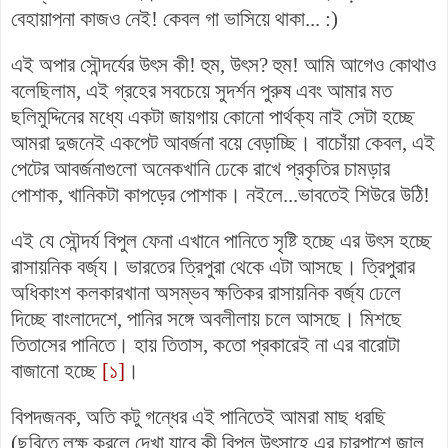
বেহায়াপনা কাজও নেই! কেবল গা ভাসিয়ে থাকা... :)
এই অপার সৌন্দর্যের উৎস কী! হুম, উৎস? হুম! আমি আগেও কোথাও
বলেছিলাম, এই গ্রহের সবচেয়ে সুদর্শন পুরুষ এবং আমার মত
ছলিমুদ্দিনের মধ্যে একটা জায়গায় কোনো পার্থক্য নাই সেটা হচ্ছে
আমরা দুজনেই একপেট আবর্জনা বয়ে বেড়াচ্ছি। বাচোঁয়া কেবল, এই
পেটের আবর্জনাগুলো অনেকখানি ঢেকে রাখে প্রকৃতির চামড়ার
পোশাক, খানিকটা কাপড়ের পোশাক। নইলে...ভাবতেই শিউরে উঠি!
এই যে সৌন্দর্য বিপুল ফেনা এখানে পানিতে সৃষ্টি হচ্ছে এর উৎস হচ্ছে
রাসায়নিক বর্জ্য।
ভারতের ত্রিপুরা থেকে এটা আসছে। ত্রিপুরার
অধিকাংশ কলকারখানা অসম্ভব ক্ষতিকর রাসায়নিক বর্জ্য ঢেলে
দিচ্ছে বাংলাদেশে, পানির সঙ্গে অবলীলায় চলে আসছে। মিশছে
তিতাসের পানিতে। হায় তিতাস, কতো প্রকারেই না এর বারোটা
বাজানো হচ্ছে
[১]
।
বিপদজনক, অতি কটু গন্ধের এই পানিতেই আমরা মাছ ধরছি
(ছবিতে লক্ষ করলে দেখা যাবে কী বিপুল উৎসাহে এর চারপাশে জাল