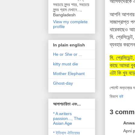
আসিফদেরকে এক
সবচেয়ে সুন্দর শহর, সবচেয়ে
সুন্দর গ্রাম যেখানে...,
আপনি আপনার এ
Bangladesh
সাজাপ্রাপ্ত 
View my complete
profile
ধারেকাছেও আসে
মি. প্রেসিডেন
ব্যবহার করলে
In plain english
He or She or ...
মি. প্রেসিডেন
kitty must die
কাছে আমরা বুক
এটা কি খুব বড়
Mother Elephant
Ghost-day
পোস্টে মন্তব্যের 
বিভাগ
কষ্ট
আলাপচারিতা এবং...
3 comm
* A writers
passion..., The
Anwar
Asian Age
Apni p
* ইতিহাস ঐতিহ্যের