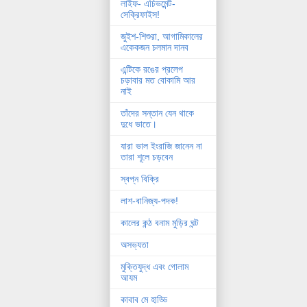
লাইফ- এচিভমেন্ট-
সেক্রিফাইস!
জুইশ-শিশুরা, আগামিকালের
একেকজন চলমান দানব
এন্টিকে রঙের প্রলেপ
চড়াবার মত বোকামি আর
নাই
তাঁদের সন্তান যেন থাকে
দুধে ভাতে।
যারা ভাল ইংরাজি জানেন না
তারা শূলে চড়বেন
স্বপ্ন বিক্রি
লাশ-বানিজ্য-পদক!
কালের কন্ঠ বনাম মুড়ির ঘন্ট
অসভ্যতা
মুক্তিযুদ্ধ এবং গোলাম
আযম
কাবাব মে হাড্ডি