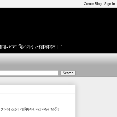
 গাদা-গাদা ডিএনএ প্রোফাইল।"
াজয়ী সোনার ছেলে আসিফসহ কয়েকজন জাতীয়