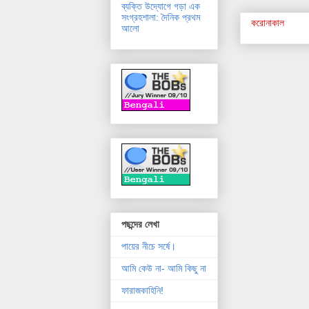
ব্যক্তি উদ্যোগে গড়া এক
সংগ্রহশালা: দৈনিক প্রথম
করোনাকাল
আলো
পছন্দের লেখা
পায়ের নীচে সর্ষে।
আমি কেউ না- আমি কিছু না
ফারাজকাহিনি!