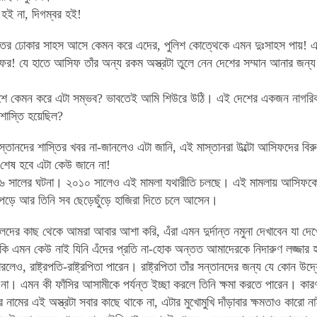
হই না, দিগম্বর হই!
েতর ঢোকার সাহস আসে কেমন করে এদের, পুলিশ কোত্থেকে এমন দুঃসাহস পায়! এর
র! যে হাতে আসিফ তাঁর অন্য রকম অস্ত্রটা তুলে নেন দেশের সম্মান আনার জন্য। 
শে কেমন করে এটা সম্ভব? ভাবতেই আমি শিউরে উঠি। এই দেশের একজন নাগরিক 
 শাস্তি হয়েছিল?
াস্তানদের শাস্তির খবর না-জানলেও এটা জানি, এই মাস্তানরা উল্টো আসিফদের বি
শেষ হবে এটা কেউ জানে না!
৬ সালের ঘটনা। ২০১০ সালেও এই মামলা যথারীতি চলছে। এই মামলায় আসিফকে স
পড়ে আর তিনি সব ছেড়েছুঁড়ে হাজিরা দিতে চলে আসেন।
দের কাছ থেকে আমরা আবার আশা করি, এঁরা এমন দুর্দান্ত নমুনা দেখাবেন যা দেখ
ি এমন কেউ নাই যিনি এঁদের প্রতি না-হোক অন্তত আমাদেরকে নিদারুণ লজ্জার হা
লেও, রাষ্ট্রপতি-রাষ্ট্রপিতা পারেন। রাষ্ট্রপিতা তাঁর সন্তানদের জন্য যে কোন 
া। এমন কী ফাঁসির আসামীকে পর্যন্ত ইচ্ছা করলে তিনি ক্ষমা করতে পারেন। কারণ তিনি রা
স্ত্র নামের এই অস্ত্রটা সবার কাছে থাকে না, এটার মুখোমুখি দাঁড়াবার ক্ষমতাও কারো 