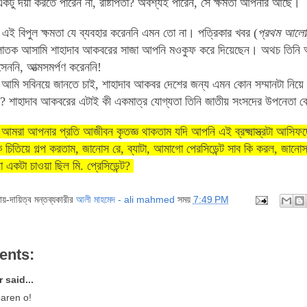
টু দয়া করতে পারেন না, রাষ্টপিতা? অবশ্যই পারেন, সে ক্ষমতা আপনার আছে।
ই বিপুল ক্ষমতা যে ব্যবহার করেননি এমন তো না। পত্রিকার খবর (
প্রথম আলো
পলাতক আসামি শাহাদাব আকবরের সাজা আপনি মওকুফ করে দিয়েছেন। অথচ তিনি আ
ননি, আত্মসমর্পণ করেননি!
্ট, আমি সবিনয়ে জানতে চাই, শাহাদাব আকবর দেশের জন্য এমন কোন সম্মানটা নিয়ে এ
ন? শাহাদাব আকবরের এটাই কী একমাত্র যোগ্যতা তিনি জাতীয় সংসদের উপনেতা বে
্ট, আমরা আপনার প্রতি আজীবন কৃতজ্ঞ থাকতাম যদি আপনি এই ব্রক্ষ্মাস্ত্রটা আস
 চিতিয়ে গল্প করতাম, জানোস রে, ব্যাটা, আমাগো পেরসিডেন্ট সাব কি করল, জানো
ো একটা চাওয়া ছিল মি. প্রেসিডেন্ট?
দায়-দায়িত্ব মন্তব্যকারীর
আলী মাহমেদ - ali mahmed
সময়
7:49 PM
ents:
 said...
aren o!