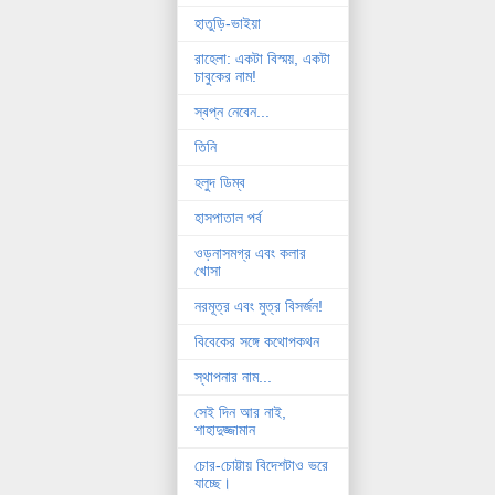
হাতুড়ি-ভাইয়া
রাহেলা: একটা বিস্ময়, একটা
চাবুকের নাম!
স্বপ্ন নেবেন...
তিনি
হলুদ ডিম্ব
হাসপাতাল পর্ব
ওড়নাসমগ্র এবং কলার
খোসা
নরমূত্র এবং মুত্র বিসর্জন!
বিবেকের সঙ্গে কথোপকথন
স্থাপনার নাম...
সেই দিন আর নাই,
শাহাদুজ্জামান
চোর-চোট্টায় বিদেশটাও ভরে
যাচ্ছে।