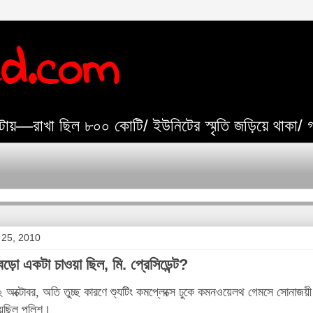
ed.com
যেটায়—রাখা ছিল ৮০০ কোটি/ ইউনিটের স্মৃতি জড়িয়ে থাকা/
 25, 2010
বড়ো একটা চাওয়া ছিল, মি. প্রেসিডেন্ট?
 অক্টোবর, অতি তুচ্ছ কারণে শ্যুটিং কমপ্লেক্সে ঢুকে কমনওয়েলথ গেমসে সোন
িয়েছিল পুলিশ।