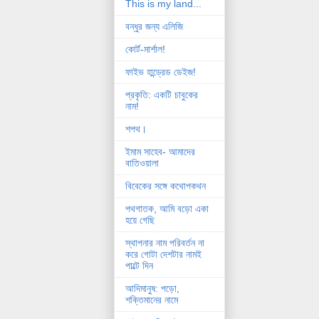
This is my land...
বন্ধুর জন্য এলিজি
কোর্ট-মার্শাল!
ফাইভ হান্ড্রেড ডেইজ!
প্রকৃতি: একটি চাবুকের
নাম!
শপথ।
ইমাম সাহেব- আমাদের
বাতিওয়ালা
বিবেকের সঙ্গে কথোপকথন
পথগাতক, আমি বড়ো একা
হয়ে গেছি
স্থাপনার নাম পরিবর্তন না
করে গোটা দেশটার নামই
পাল্টে দিন
আদিমানুষ: পড়ো,
শক্তিমানের নামে