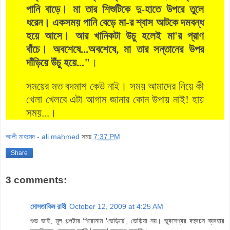
পানি বাড়ে। মা তার শিশুটিকে দু-হাতে উপরে তুলে
ধরেন। একসময় পানি বেড়ে মা-র শ্বাস আটকে দমবন্ধ
হয়ে আসে। আর খানিকটা উচু হলেই মা'র প্রাণ
বাঁচে। অবশেষে...অবশেষে, মা তার সন্তানের উপর
দাঁড়িয়ে উঁচু হয়ে..."
।
সময়ের মত বদমাশ কেউ নাই। সময় আমাদের নিয়ে কী
খেলা খেলবে এটা আগাম জানার কোন উপায় নাই! হায়
সময়...।
আলী মাহমেদ - ali mahmed
সময়
7:37 PM
Share
3 comments:
মোসতাকিম রাহী
October 12, 2009 at 4:25 AM
শুভ ভাই, মূল গল্পটার শিরোনাম 'ভেড়িয়ে', ভেড়িয়া নয়। ভুবনেশ্বর বহুবচন ব্যবহার