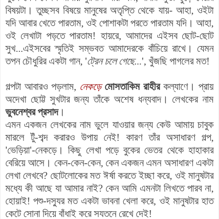
বিষয়টা। তুচ্ছসব বিষয়ে মানুষের অতৃপ্তি থেকে যায়- আহা, ওইটা
যদি আবার খেতে পারতাম, ওই পোশাকটা পরতে পারতাম যদি। আহা,
ওই লেখাটা পড়তে পারতাম! হায়রে, আমাদের এইসব ছোট-ছোট
সুখ...এইসবের স্মৃতিই সম্ভবত আমাদেরকে বাঁচিয়ে রাখে। যেমন
তপন চৌধুরির একটা গান, '
ট্রেন চলে গেছে...
', খুঁজছি পাগলের মত!
গল্পটা আবারও পড়লাম,
নেকড়ে
মোসতাকিম রাহীর
কল্যাণে। প্রায়
অদেখা ছোট্ট সুখটার জন্য তাঁকে অশেষ ধন্যবাদ। লেখকের নাম
ভুবনেশ্বর প্রসাদ
।
এমন একজন লেখকের নাম ভুলে যাওয়ার জন্য কেউ আমায় চাবুক
মারলে টুঁ-শব্দ করারও উপায় নেই! কারণ তাঁর অসাধারণ গল্প,
'ভেড়িয়া'-নেকড়ে। কিছু লেখা পড়ে বুকের ভেতর থেকে হাহাকার
বেরিয়ে আসে। কেন-কেন-কেন, কেন একজন এমন অসাধারণ একটা
লেখা লেখবে? ছোটলোকের মত ঈর্ষা করতে ইচ্ছা করে, ওই মানুষটার
মধ্যে কী আছে যা আমার নাই? কেন আমি এমনটা লিখতে পারব না,
হোয়াই! পশু-দস্যুর মত একটা ভাবনা খেলা করে, ওই মানুষটার হাত
কেটে সোনা দিয়ে বাঁধাই করে সযতনে রেখে দেই!