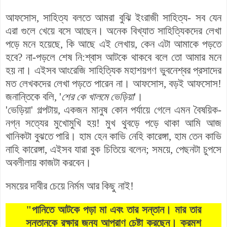
আফসোস, সাহিত্য বলতে আমরা বুঝি ইংরাজী সাহিত্য- সব যেন
এরা গুলে খেয়ে বসে আছেন। অনেক বিখ্যাত সাহিত্যিকদের লেখা
পড়ে মনে হয়েছে, কি আছে এই লেখায়, কেন এটা আমাকে পড়তে
হবে? না-পড়লে শেষ নি:শ্বাস আটকে থাকবে বলে তো আমার মনে
হয় না। এইসব আংরেজি সাহিত্যিক মহাশয়গণ ভুবনেশ্বর প্রসাদের
মত লেখকদের লেখা পড়তে পারেন না। আফসোস, বড়ই আফসোস!
জনান্তিকে বলি, '
শের কে খালমে ভেড়িয়া
'।
'ভেড়িয়া' গল্পটায়, একজন মানুষ কোন পর্যায়ে গেলে এমন বৈষয়িক-
নগ্ন সত্যের মুখোমুখি হয়! মুখ থুবড়ে পড়ে থাকা আমি আজ
খানিকটা বুঝতে পারি। হাম হেন কাভি নেহি কারেঙ্গা, হাম তেন কাভি
নাহি কারেঙ্গা, এইসব যারা বুক চিতিয়ে বলেন; সময়ে, পেছনটা চুপসে
অবলীলায় কাজটা করবেন।
সময়ের দাবীর চেয়ে নির্মম আর কিছু নাই!
"পানিতে আটকে পড়া মা এবং তার সন্তান। মার তার
সন্তানকে রক্ষার জন্য আপ্রাণ চেষ্টা করছেন। ক্রমশ