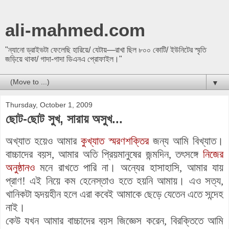
ali-mahmed.com
"ন্যানো ড্রাইভটা ফেলেছি হারিয়ে/ যেটায়—রাখা ছিল ৮০০ কোটি/ ইউনিটের স্মৃতি
জড়িয়ে থাকা/ গাদা-গাদা ডিএনএ প্রোফাইল।"
▼
Thursday, October 1, 2009
ছোট-ছোট সুখ, সারায় অসুখ...
অখ্যাত হয়েও আমার
কুখ্যাত স্মরণশক্তির
জন্য আমি বিখ্যাত।
বাচ্চাদের বয়স, আমার অতি প্রিয়মানুষের জন্মদিন, তৎসঙ্গে
নিজের
অনুষ্ঠানও
মনে রাখতে পারি না। অন্যের হাসাহাসি, আমার যায়
প্রাণ! এই নিয়ে কম হেনেস্তাও হতে হয়নি আমায়। এও সত্য,
খানিকটা হৃদয়হীন হলে এরা কবেই আমাকে ছেড়ে যেতেন এতে সন্দেহ
নাই।
কেউ যখন আমার বাচ্চাদের বয়স জিজ্ঞেস করেন, বিরক্তিতে আমি