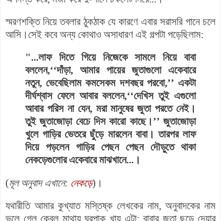
স্মরণশক্তি নিয়ে তবলার ঠুকঠাক যে কারণে এবার সরাসরি গানে চলে
আসি।সেই কবে অন্য কোথাও অসাধারণ এই গল্পটা পড়েছিলাম:
"...লাফ দিতে গিয়ে নিজেকে সামলে নিয়ে বাবা
বললেন,‘‘দাঁড়া, আমার পায়ের জুতাগুলো একেবারে
নতুন, ভেবেছিলাম কমসেকম দশবছর পরবো,’’ একটা
দীর্ঘশ্বাস ফেলে আবার বললেন,‘‘দেখিস তুই এগুলো
আবার পরিস না যেন, মরা মানুষের জুতা পরতে নেই।
তুই জুতাজোড়া বেচে দিস কারো কাছে।’’ জুতাজোড়া
খুলে গাড়ির ভেতরে ছুঁড়ে মারলেন বাবা। তারপর লাফ
দিয়ে পড়লেন গাড়ির পেছন পেছন দৌড়ুতে থাকা
নেকড়েগুলোর একেবারে মাঝখানে...।
(
মূল অনুবাদ এখানে:
নেকড়ে
)।
যথারীতি আমার কুখ্যাত মস্তিষ্ক লেখকের নাম, অনুবাদকের নাম
ভুলে গেল কেবল মাথায় ঘুরপাক খায় এটা; বাবার জুতা ছুড়ে দেয়ার