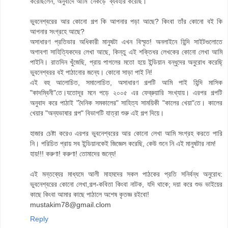
করেছিলেন, অনুবাদে আমি 'নেকড়ে' ব্যবহার করেছি।
ভুবনেশ্বরের আর কোনো গল্প কি আপনার পড়া আছে? কিংবা তাঁর কোনো বই কি
আপনার সংগ্রহে আছে?
অসাধারণ প্রতিভার অধিকারী মানুষটা এখন বিস্মৃত! অনলাইনে হিন্দি সাইটগুলোতে
অগাবগা সাহিত্যিকদের লেখা আছে, কিন্তু এই শক্তিধর লেখকের কোনো লেখা আমি
পাইনি। রাতদিন খুঁজেছি, প্রায় পাগলের মতো হয়ে ইন্ডিয়ান বন্ধুদের অনুরোধ করেছি্
ভুবনেশ্বরর বই পাঠানোর জন্যে। কোনো সাড়া পাই নি!
এই বহু আলোচিত, সমালোচিত, অসাধারণ গল্পটি আমি পাই হিন্দি মাসিক
"কাদম্বিনী"তে।যতোদূর মনে পড়ে ২০০৫ এর ফেব্রুয়ারি সংখ্যায়। এরপর গল্পটি
অনুবাদ করে পাঠাই "দৈনিক সমকালের" সাহিত্য সাময়িকী "কালের খেয়া"তে। কালের
খেয়ার "অন্যভাষার গল্প" বিভাগটি যাত্রা শুরু এই গল্প দিয়ে।
হাজার চেষ্টা করেও এরপর ভুবনেশ্বরের আর কোনো লেখা আমি সংগ্রহ করতে পারি
নি। পরিচিত প্রায় সব ইন্ডিয়ানকেই জিজ্ঞেস করেছি, কেউ শুনে নি এই মানুষটার নাম!
হায়!!! করুণা! করুণা! তোমাদের জন্যে!
এই মন্তব্যের মাধ্যমে আলী মাহমদের সকল পাঠকের প্রতি সনির্বন্ধ অনুরোধ:
ভুবনেশ্বরের কোনো লেখা,গল্প-কবিতা কিংবা নাটক, যদি থাকে; দয়া করে শুভ ভাইয়ের
কাছে কিংবা আমার কাছে পাঠালে অশেষ কৃতজ্ঞ রইবো!
mustakim78@gmail.clom
Reply