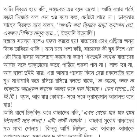
আমি বিব্রত হয়ে বলি, সম্ভবত এর বয়স এতো। আমি বলার পরই
বড়টা নিজেই বলে দেয় ওর বয়স কত, ছোটটা পারে না। ডাক্তার
সাহেব বিরক্ত হয়ে বলেন, '
আপনি বাবা হিসাবে বড়ো ক্যালাস তো,
একজন শিক্ষিত মানুষ হয়ে...
', ইত্যাদি ইত্যাদি।
হজমে সমস্যা হলেও হজম করতে হয়! বাচ্চাদের চোখ এড়িয়ে অন্য
দিকে তাকিয়ে থাকি। মনে মনে শলা করি, বাচ্চাদের কী ঘুষ দিলে এরা
এটা নিয়ে বাসায় আলোচনা করবে না কারণ '
ইস্তারি সাহেবা
' বাচ্চাদের
আমার সঙ্গে ডাক্তারের কাছে পাঠিয়ে ভরসা পান না। লাভ হয় না,
আম ছালা দুইই যায়! এরা আমার পয়সায় কিনে দেয়া চকলেটের রসে
মুখ মাখামাখি করে রসিয়ে রসিয়ে বলতে থাকে, '
মা জানো, আজ না
ডাক্তার আঙ্কেল বাবাকে আচ্ছা করে বকা দিয়েছে। কেন জানো...হি
হি হি
'। ব্যস, আর যায় কোথায়- সঙ্গে সঙ্গে ভ্রাম্যমান আদালত বসে
যায়!
আমি রাগে চিড়বিড় করে বাচ্চাদের বলি, '
এখন থেকে যার যার বয়স
নিজেরাই মনে রাখবা। এটা লাস্ট ওয়ানিং
'। বাচ্চারা সুবোধ বাচ্চাদের
মত মাথা দোলায়। কিন্তু আমি নিশ্চিত, এরা আবারও আমাকে
অপদস্ত করে, মজা করে দু-গালে চকলেট নিয়ে...।