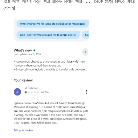
হয়ে আজ আবার নতুন করে রিভিউ দিলাম আর "..." থেকে ছেঁড়া চটিতে ফিরে
গেলাম!