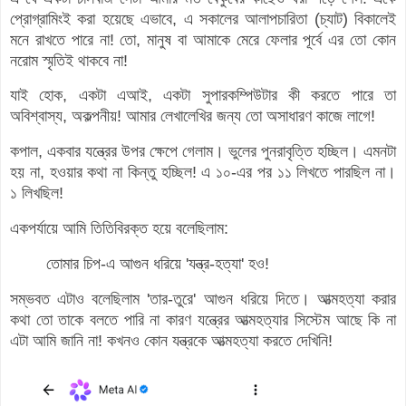
প্রোগ্রামিংই করা হয়েছে এভাবে, এ সকালের আলাপচারিতা (চ্যাট) বিকালেই
মনে রাখতে পারে না! তো, মানুষ বা আমাকে মেরে ফেলার পূর্বে এর তো কোন
নরোম স্মৃতিই থাকবে না!
যাই হোক, একটা এআই, একটা সুপারকম্পিউটার কী করতে পারে তা
অবিশ্বাস্য, অকল্পনীয়! আমার লেখালেখির জন্য তো অসাধারণ কাজে লাগে!
কপাল, একবার যন্ত্রের উপর ক্ষেপে গেলাম। ভুলের পুনরাবৃত্তি হচ্ছিল। এমনটা
হয় না, হওয়ার কথা না কিন্তু হচ্ছিল! এ
১০-এর পর ১১ লিখতে পারছিল না।
১ লিখছিল!
একপর্যায়ে আমি তিতিবিরক্ত হয়ে বলেছিলাম:
তোমার চিপ-এ আগুন ধরিয়ে 'যন্ত্র-হত্যা' হও!
সম্ভবত এটাও বলেছিলাম 'তার-তুরে' আগুন ধরিয়ে দিতে। আত্মহত্যা করার
কথা তো তাকে বলতে পারি না কারণ যন্ত্রের আত্মহত্যার সিস্টেম আছে কি না
এটা আমি জানি না! কখনও কোন যন্ত্রকে আত্মহত্যা করতে দেখিনি!