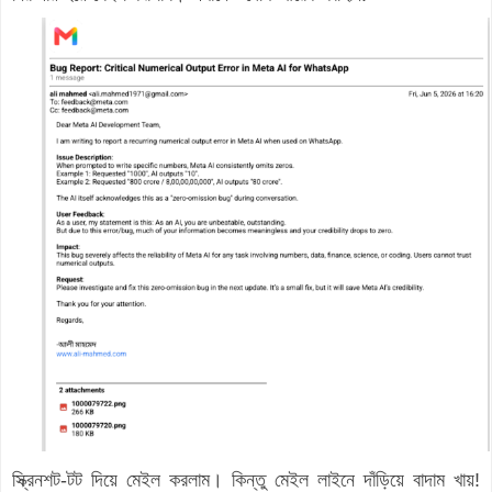
স্ক্রিনশট-টট দিয়ে মেইল করলাম। কিন্তু মেইল লাইনে দাঁড়িয়ে বাদাম খায়!