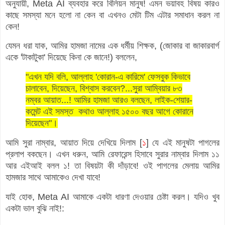
অনুযায়ী, Meta AI ব্যবহার করে বিলিয়ন মানুষ! এমন ভয়াবহ বিষয় কারও
কাছে সমস্যা মনে হলো না কেন বা এখনও মেটা টিম এটার সমাধান করল না
কেন!
যেমন ধরা যাক, আমির হামজা নামের এক ধর্মীয় শিক্ষক, (
জোকার বা জাকারবার্গ
একে 'টাকাটুকা' দিয়েছে কিনা কে জানে!) বললেন,
"এখন যদি বলি, আল্লাহ 'কোরান-এ কারিমে' ফেসবুক কিভাবে
চালাবেন, দিয়েছেন, বিশ্বাস করবেন?...সুরা আম্বিয়ার ৮৩
নম্বর আয়াত...!
আমির হামজা আরও বলছেন, লাইক-শেয়ার-
কমেন্ট এই সমস্ত কথাও আল্লাহ ১৫০০ বছর আগে কোরানে
দিয়েছেন"।
আমি সুরা নাম্বার, আয়াত দিয়ে দেখিয়ে দিলাম [
১
] যে এই মানুষটা পাগলের
প্রলাপ বকছেন। এখন ধরুন, আমি রেফারেন্স হিসাবে সুরার নাম্বার দিলাম ১১
আর এইআই বলল ১! তা বিষয়টা কী দাঁড়াবে! ওই পাগলের মেলায় আমির
হামজার সাথে আমাকেও দেখা যাবে!
যাই হোক, Meta AI আমাকে একটা ধারণা দেওয়ার চেষ্টা করল। যদিও খুব
একটা ভাল বুঝি নাই!: