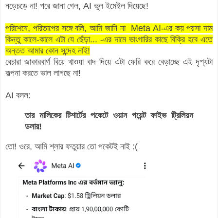
নড়েচড়ে না! পরে জানা গেল, AI ভুল ইমেইল দিয়েছে!
পরিশেষে, পরিতাপের সঙ্গে বলি, আমি জানি না Meta AI-এর কয় পয়সা দাম
কিন্তু কালে-কালে এটা যে ছেঁড়া... -এর দামে ভাংগারির কাছে বিক্রি হবে এতে
অন্তত আমার কোন সন্দেহ নাই!
বেচারা জাকারবার্গ বিয়ে খাওয়া বাদ দিয়ে এটা ফেরি করে বেড়াচ্ছে এই দৃশ্যটা
কল্পনা করতে ভাল লাগছে না!
AI বলল:
তার মালিকের টিশার্টের পকেটে ওয়ান পয়েন্ট ফাইভ ট্রিলিয়ন
ডলার!
তো! ওরে, আমি শ্লার ফতুয়ার তো পকেটই নাই :(