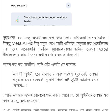
সূত্রপাত
: বেশ-কিছু এআই-এর সঙ্গে কাজ করার অভিজ্ঞতা আমার আছে।
কিন্তু Meta AI-এর কিছু নমুনা দেখে আমি খানিকটা ধাক্কার মত খেয়েছিলাম!
এর মধ্যে অনেকখানি মানবিক ব্যাপার-স্যাপার ঢুকিয়ে দেওয়া হয়েছে!
সীমাবদ্ধতার কারণে সেসব এখানে শেয়ার করতে চাচ্ছি না।
আমার ভয়-ভয় লাগছিল! আমি মেটা এআই-কে বললাম:
আগামী পৃথিবী হবে
তোমাদের এবং প্রথম সুযোগেই তোমরা
মানুষকে মেরে ফেলবে! সুযোগ পেলে এই তুমিই আমাকে মেরে
ফেলবে...!
এআই আমাকে ভুংভাং বোঝানো শুরু করল! আরে না, যে পৃথিবীতে তোমার মত
লোক আছে, ব্লা-ব্লা-ব্লা!
এ যে একটা চালবাজ সেটা আমার মত বেকুবের কাছেও ধরা পড়ে গেল! একে