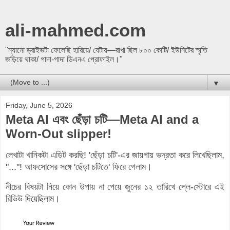
ali-mahmed.com
"ন্যানো ড্রাইভটা ফেলেছি হারিয়ে/ যেটায়—রাখা ছিল ৮০০ কোটি/ ইউনিটের স্মৃতি
জড়িয়ে থাকা/ গাদা-গাদা ডিএনএ প্রোফাইল।"
▼
Friday, June 5, 2026
Meta AI এবং ছেঁড়া চটি—Meta AI and a
Worn-Out slipper!
লেখাটা খানিকটা এডিট করছি! 'ছেঁড়া চটি'-এর জায়গায় ভদ্রতা করে লিখেছিলাম,
"..."! আফসোসের সঙ্গে 'ছেঁড়া চটিতে' ফিরে গেলাম।
নীচের বিষয়টা নিয়ে কোন উপায় না পেয়ে জুনের ১২ তারিখে প্লে-স্টোরে এই
রিভিউ দিয়েছিলাম।