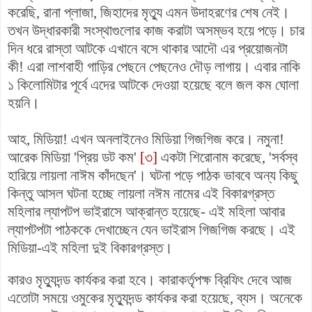
করেছি, রানা প্লাজা, জিহাদের মৃত্যু এমন উদাহরণের শেষ নেই।
তখন উদ্ধারকারী সংস্থাগুলোর কাজ করাটা অসম্ভব হয়ে পড়ে। চার
দিন ধরে রাস্তা আটকে এখানে বসে থাকার আদৌ এর প্রয়োজনটা
কী! এরা লাশবাহী গাড়ির পেছনে পেছনেও দৌড় লাগায়। এবার নাকি
১ কিলোমিটার পূর্বে এদের আটকে দেওয়া হয়েছে বলে জল কম ঘোলা
হয়নি।
আহ, মিডিয়া! এখন অনলাইনেও মিডিয়া গিজগিজ করে। নমুনা!
আরেক মিডিয়া 'প্রিয় ডট কম'
[৩]
একটা শিরোনাম করেছে, 'সর্বস্ব
হারিয়ে লায়লা নাঈম কাঁদছেন'। ঘটনা পড়ে পাঠক ভাববে অন্য কিছু
কিন্তু আসল ঘটনা হচ্ছে লায়লা নঈম নামের এই বিকারগ্রস্ত
মহিলার ল্যাপটপ ভাইরাসে আক্রান্ত হয়েছে- এই মহিলা আবার
ল্যাপটপটা পাঠককে দেখাচ্ছেন যেন ভাইরাস গিজগিজ করছে। এই
মিডিয়া-এই মহিলা দুই বিকারগ্রস্ত।
কারও মৃত্যুদন্ড কার্যকর করা হবে। কারাকর্তৃপক্ষ ব্রিফিং দেবে আজ
এতোটা সময়ে ওমুকের মৃত্যুদন্ড কার্যকর করা হয়েছে, ব্যস। অনেকে