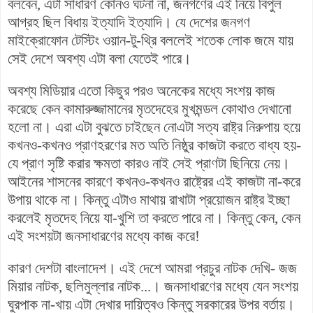
বলবেন, এটা সাধারণ কোনও ঘটনা না, জনগণের এই নিয়ে বিপুল
আগ্রহ ছিল বিধায় ইত্যাদি ইত্যাদি। যে দেশের জনগণ
মাইক্রোফোন টেস্টিং ওয়ান-টু-থ্রি বললেই শতেক লোক জমে যায়
সেই দেশে অবশ্য এটা বলা যেতেই পারে।
অবশ্য মিডিয়ার এতো কিছুর পরও অনেকের মধ্যে সংশয় কাজ
করেছে কেন কামারুজ্জামানের মৃতদেহের মুখমন্ডল কোথাও দেখানো
হলো না। এরা এটা বুঝতে চাইছেন নােএটা সত্য রাষ্ট্র নিরুপায় হয়ে
কখনও-কখনও প্রাণহরণের মত অতি নিষ্ঠুর কাজটা করতে বাধ্য হয়-
যে প্রাণ সৃষ্টি করার ক্ষমতা কারও নাই সেই প্রাণটা ছিনিয়ে নেয়।
আইনের শাসনের কারণে কখনও-কখনও রাষ্ট্রের এই কাজটা না-করে
উপায় থাকে না। কিন্তু এটাও মাথায় রাখাটা প্রয়োজন রাষ্ট্র ইচ্ছা
করলেই মৃতদেহ নিয়ে যা-খুশি তা করতে পারে না। কিন্তু কেন, কেন
এই সংশয়টা জনসাধারণের মধ্যে কাজ করে!
কারণ দেশটা বাংলাদেশ। এই দেশে আমরা প্রচুর নাটক দেখি- জজ
মিয়ার নাটক, ছলিমুল্লার নাটক...। জনসাধারণের মধ্যে যেন সংশয়
ঘুরপাক না-খায় এটা দেখার দায়িত্বও কিন্তু সরকারের উপর বর্তায়।