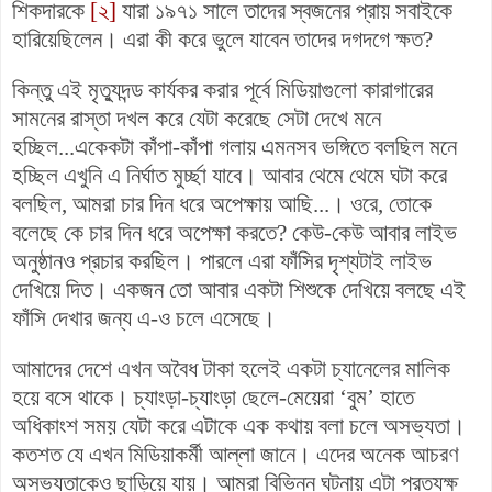
শিকদারকে
[২]
যারা ১৯৭১ সালে তাদের স্বজনের প্রায় সবাইকে
হারিয়েছিলেন। এরা কী করে ভুলে যাবেন তাদের দগদগে ক্ষত?
কিন্তু এই মৃত্যুদন্ড কার্যকর করার পূর্বে মিডিয়াগুলো কারাগারের
সামনের রাস্তা দখল করে যেটা করেছে সেটা দেখে মনে
হচ্ছিল...একেকটা কাঁপা-কাঁপা গলায় এমনসব ভঙ্গিতে বলছিল মনে
হচ্ছিল এখুনি এ নির্ঘাত মুর্চ্ছা যাবে। আবার থেমে থেমে ঘটা করে
বলছিল, আমরা চার দিন ধরে অপেক্ষায় আছি...। ওরে, তোকে
বলেছে কে চার দিন ধরে অপেক্ষা করতে? কেউ-কেউ আবার লাইভ
অনুষ্ঠানও প্রচার করছিল। পারলে এরা ফাঁসির দৃশ্যটাই লাইভ
দেখিয়ে দিত। একজন তো আবার একটা শিশুকে দেখিয়ে বলছে এই
ফাঁসি দেখার জন্য এ-ও চলে এসেছে।
আমাদের দেশে এখন অবৈধ টাকা হলেই একটা চ্যানেলের মালিক
হয়ে বসে থাকে। চ্যাংড়া-চ্যাংড়া ছেলে-মেয়েরা ‘বুম’ হাতে
অধিকাংশ সময় যেটা করে এটাকে এক কথায় বলা চলে অসভ্যতা।
কতশত যে এখন মিডিয়াকর্মী আল্লা জানে। এদের অনেক আচরণ
অসভ্যতাকেও ছাড়িয়ে যায়। আমরা বিভিন্ন ঘটনায় এটা প্রত্যক্ষ