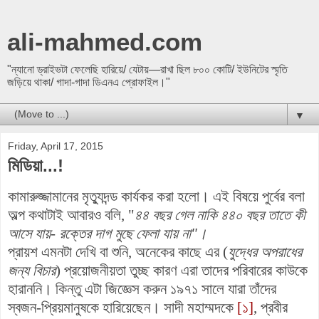
ali-mahmed.com
"ন্যানো ড্রাইভটা ফেলেছি হারিয়ে/ যেটায়—রাখা ছিল ৮০০ কোটি/ ইউনিটের স্মৃতি
জড়িয়ে থাকা/ গাদা-গাদা ডিএনএ প্রোফাইল।"
▼
Friday, April 17, 2015
মিডিয়া...!
কামারুজ্জামানের মৃত্যুদন্ড কার্যকর করা হলো। এই বিষয়ে পুর্বের বলা
অল্প কথাটাই আবারও বলি, "
৪৪ বছর গেল নাকি ৪৪০ বছর তাতে কী
আসে যায়- রক্তের দাগ মুছে ফেলা যায় না"।
প্রায়শ এমনটা দেখি বা শুনি, অনেকের কাছে এর (
যুদ্ধের অপরাধের
জন্য বিচার
) প্রয়োজনীয়তা তুচ্ছ কারণ এরা তাদের পরিবারের কাউকে
হারাননি। কিন্তু এটা জিজ্ঞেস করুন ১৯৭১ সালে যারা তাঁদের
স্বজন-প্রিয়মানুষকে হারিয়েছেন। সাদী মহাম্মদকে
[১]
, প্রবীর