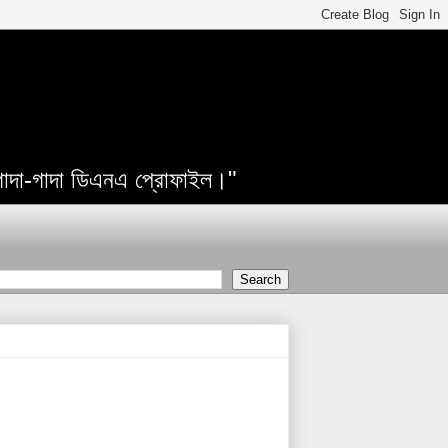
 গাদা-গাদা ডিএনএ প্রোফাইল।"