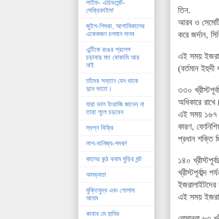
লাইফ- এচিভমেন্ট-
তিন.
সেক্রিফাইস!
আরব
ও সেমেটি
জুইশ-শিশুরা, আগামিকালের
করে জর্দান
,
সি
একেকজন চলমান দানব
এন্টিকে রঙের প্রলেপ
এই সময় ইজরালা
চড়াবার মত বোকামি আর
নাই
(বর্তমান ইহুদী
তাঁদের সন্তান যেন থাকে
দুধে ভাতে।
৩৩০
খ্রীস্টপ
অধিকারে
রাখে
যারা ভাল ইংরাজি জানেন না
তারা শূলে চড়বেন
এই সময় ১৬৭ খ্র
কারণ
,
ফোনিশি
স্বপ্ন বিক্রি
প্রধান শক্তি 
লাশ-বানিজ্য-পদক!
কালের কন্ঠ বনাম মুড়ির ঘন্ট
১৪০ খ্রীস্টপূর
খ্রীস্টপূর্বাব্দ 
অসভ্যতা
ইজরালাইটদের 
মুক্তিযুদ্ধ এবং গোলাম
এই সময় ইজরাই
আযম
কাবাব মে হাড্ডি
রোমানরা ৬৩ খ্রী