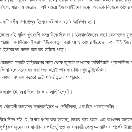
রেছিল
,
যার নাম হেরোদ
।
এই সময়ে ইজরালাইটদের মধ্যে অনেকে নিজেকে তাদের ধর্মে
টি ধর্মীয় উপগোত্র হিসেবে খ্রীস্টান ধর্মের আর্বিভাব হয়
।
ইটদের এই সুদিন খুব বেশি সময় টিকে ছিল না
।
ইজরালাইটদের সাথে রোমানদের যুদ্ধ
ং প্রায় এক মিলিয়ন ইজরালাইটকে
হত্যা করা হয় ও তাদের উচ্ছেদ এবং এটিই ইজরাল
া-ইউরোপের নানান জায়গায় ছড়িয়ে পড়ে
।
দে রোমানরা সম্রাট হাদ্রিয়ানের সময় থেকে জুদেয়া অঞ্চলকে অফিসিয়ালি প্যালেস্টিনা
স্টিনা বলে সম্বোধন করা শুরু করে
?
তার কারণটাও খুব ইন্টারেস্টিং
।
 অঞ্চলে বসবাস করতো দুটো ধর্মভিত্তিক সম্প্রদায়:
লী ইজরালাইট
,
এরা ছিল শাসক ও এলিট শ্রেণী
।
ন ধর্মাম্বলী অন্যান্য ক্যানানাইটস ও সেমিটিকরা
,
এরা ছিল প্রজাশ্রেণীর
।
রিয়ে দিতে চাই যে
,
উপরে বর্ণনা করা হয়েছে
,
হাজার বছর আগে এই
অঞ্চলের অন্যান
পূর্বপুরুষ জুদেয়া ও সামারিয়ার পর্বতভূমিতে বসবাসকারী গোত্র-সমষ্টির
সম্পর্কের টা