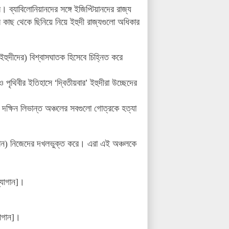
ে
।
ব্যাবিলোনিয়ানদের সঙ্গে ইজিপ্টিয়ানদের রাজ্য
দের কাছ থেকে ছিনিয়ে নিয়ে ইহুদী রাজ্যগুলো অধিকার
হুদীদের) বিশ্বাসঘাতক হিসেবে চিহ্নিত করে
ও পৃথিবীর ইতিহাসে
‘
দ্বিতীয়বার
’
ইহুদীরা উচ্ছেদের
 দক্ষিন লিভান্ত অঞ্চলের সবগুলো গোত্রকে হত্যা
ানান) নিজেদের দখলভুক্ত করে
।
এরা এই অঞ্চলকে
যাগান]
।
াগান]
।