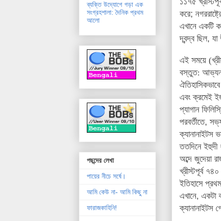
১১৭৫
খ্রীস্টপ
ব্যক্তি উদ্যোগে গড়া এক
সংগ্রহশালা: দৈনিক প্রথম
করে
;
নগররাষ্ট্
আলো
এখানে একটি কথ
দ্বন্দ্ব ছিল
,
যা
এই সময়ে (খ্রী
বস্তুত: আভ্যন
ঐতিহাসিকভাবে
এবং ক্রমেই
ইজ
প্যাগান ফিলিস্
পরবর্তীতে
,
সভ্
ক্যানানাইটস
ভ
ততদিনে ইহুদী ধ
অব্দে জুদেয়া রা
পছন্দের লেখা
খ্রীস্টপূর্ব ৭
পায়ের নীচে সর্ষে।
ইতিহাসে প্রথম
আমি কেউ না- আমি কিছু না
এখানে
,
একটা
ক্যানানাইটস 
ফারাজকাহিনি!