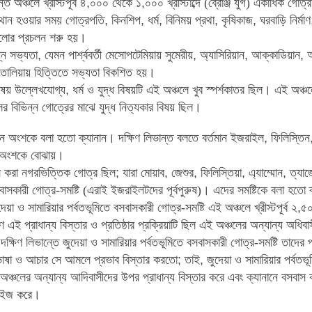
্ত অঞ্চলে খ্রীস্টপূর্ব ৪
,
০০০ থেকে ১
,
০০০ খ্রীস্টাব্দে (ব্রোঞ্জ যুগ)
একাধিক গোত্র
থান হওয়ার সময় গোত্রপতি
,
কিনশিপ
,
ধর্ম
,
বিনিময় প্রথা
,
কৃষিকাজ
,
ঘরবাড়ি
নির্মাণ
ুলোর
প্রচলন শরু হয়
।
্ন সভ্যতা
,
যেমন পার্শ্ববর্তী
মেসোপটেমিয়ায় সুমেরীয়
,
অ্যাসিরিয়ান
,
আক্কাডিয়ান
,
তোলিয়ায় হিত্তিতে সভ্যতা বিকশিত হয়
।
িষয় উল্লেখযোগ্য
,
ধর্ম ও যুদ্ধ বিষয়টি এই অঞ্চলে খুব স্পর্শকাতর ছিল
।
এই অঞ্চলে
র বিভিন্ন গোত্রের মাঝে যুদ্ধ নিত্যকার বিষয় ছিল
।
ষিন অংশকে বলা হতো ক্যানান
।
দক্ষিণ লিভান্ত বলতে বর্তমান ইজরাইল
,
ফিলিস্তিন
ত অংশকে বোঝায়
।
 করা নগরভিত্তিক গোত্র ছিল
;
যারা মোয়াব
,
জেশুর
,
ফিলিস্তিয়া
,
এ্যাম্মোন
,
ত্যাজ
বাসকারী গোত্র-সমষ্টি (এরাই ইজরাইলটদের পূর্বপুরুষ)
।
এদের সমষ্টিকে বলা হতো 
দেয়া ও সামারিয়ার পর্বতভূমিতে বসবাসকারী গোত্র-সমষ্টি এই অঞ্চলে
খ্রীস্টপূর্ব ২
,
৫০
ে এই প্রাধান্য বিস্তার ও প্রতিষ্ঠার প্রক্রিয়াটি ছিল এই অঞ্চলের
অন্যান্য অধিবাস
 দক্ষিণ লিভান্তে জুদেয়া ও সামারিয়ার পর্বতভূমিতে বসবাসকারী গোত্র-সমষ্টি তাদের প
াষা ও আচার সে আমলে প্রভাব বিস্তার করতো
;
তাই
,
জুদেয়া ও সামারিয়ার পর্বতভ
 অঞ্চলের অন্যান্য আদিবাসীদের উপর প্রাধান্য
বিস্তার করে এবং ক্যানানে বসবাস 
নাইজ করে
।