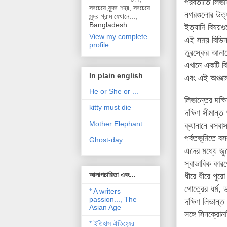
পরবর্তীতে
লিভান
সবচেয়ে সুন্দর শহর, সবচেয়ে
নগরগুলোর
উত্
সুন্দর গ্রাম যেখানে...,
Bangladesh
ইত্যাদি বিষয়গ
View my complete
এই সময় বিভিন
profile
তুরস্কের আনা
এখানে একটি ব
In plain english
এবং এই অঞ্চলে
He or She or ...
লিভান্তের দক্
kitty must die
দক্ষিণ সীমান্
Mother Elephant
ক্যানানে
বসবাস
পর্বতভূমিতে
বস
Ghost-day
এদের
মধ্যে জু
স্বাভাবিক
কারণ
আলাপচারিতা এবং...
ধীরে ধীরে পুরো
গোত্রের ধর্ম
,
ভ
* A writers
passion..., The
দক্ষিণ লিভান্ত
Asian Age
সঙ্গে সিনক্রো
* ইতিহাস ঐতিহ্যের