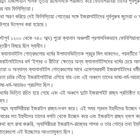
ূর্বাব্দে ইজিপ্টিয়ান শাসক তৃতীয় রামেসিসকে পরাজিত করে
ফোনিশিয়ানরা তাদের পূর্বপুর
রের নাম ফিলিস্তিয়া
।
া স্মরণ
করিয়ে দেই ফিলিস্তিয়া গোত্রের সঙ্গে ইজরালাইটদের পূর্বপুরুষ জুদেয়া ও
 উপরে
উল্লেখ করা হয়েছে
।
স্টপূর্ব ১২০০ থেকে ৭৪০
অব্দ) পুরো ক্যানান অঞ্চলটি প্রশাসনিকভাবে ফোনিশিয়ান
্তরীণ বিষয়ে ছিল স্বাধীন
।
ক্যানানাইটস গোত্রগুলোর ধর্মের উপাদানভিত্তিক প্রচুর মিল থাকলেও
,
পরবর্তীতে
রাইলাইটদের ধর্ম
‘
ইশ্বর ও রীতির
’
ক্ষেত্রে অন্য ক্যানানাইটসদের ধর্মের
চেয়ে আল
তিয়া ও অন্যান্য ক্যানানাইটস গোত্রগুলোর সাথে একেশ্বরবাদী ইজরালাইটদের ধর্মীয় 
যতা চর্চার দৌঁড়ে ইজরাইলাইটরা এগিয়ে যায় এবং এই অঞ্চলে তাদের
ভাষা-ধর্ম-আচার
াষা-ধর্ম-আচারও প্রচলিত ছিল
।
র্মের ভিত্তি রচিত হয়ে
গেছে এবং এই অঞ্চলে দুটো ইজরালাইট রাজ্য প্রতিষ্ঠিত হ
জ্য
।
৪০ অব্দে অ্যাসিরীয়রা ইজরাইল রাজ্য-দখল করে
।
এই সময় প্রথম ইহুদীদের উচ্ছেদ 
বারের মত ইহুদীদের তাদের বসতি
থেকে উচ্ছেদ করে এবং ইজরাইল রাজ্য ধ্বংস কর
কথা বলে রাখা জরুরি
,
অ্যাসিরীয়রা ইজরাইল-রাজ্যের শাসক ও তার গোত্র তথা
ইহু
গোত্রগুলো এই
উচ্ছেদের আওতামুক্ত ছিল
।