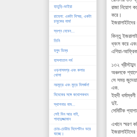
হাতুড়ি-ভাইয়া
রাজা নিয়োগ ক
করে
।
রাহেলা: একটা বিস্ময়, একটা
চাবুকের নাম!
ইজরালাইটদের এক
স্বপ্ন নেবেন...
কিন্তু ইজরালা
তিনি
ধ্বংস করে এব
হলুদ ডিম্ব
এশিয়া-আফ্রিক
হাসপাতাল পর্ব
১৩২ খ্রীস্টাব্
ওড়নাসমগ্র এবং কলার
অঞ্চলকে প্যালে
খোসা
সে সময় জুদেয়া
নরমূত্র এবং মুত্র বিসর্জন!
এক.
বিবেকের সঙ্গে কথোপকথন
ইহুদী ধর্মাম্ব
দুই.
স্থাপনার নাম...
সেমিটিক প্যাগা
সেই দিন আর নাই,
শাহাদুজ্জামান
এখানে
স্মরণ ক
চোর-চোট্টায় বিদেশটাও ভরে
ইজরালাইটদের
যাচ্ছে।