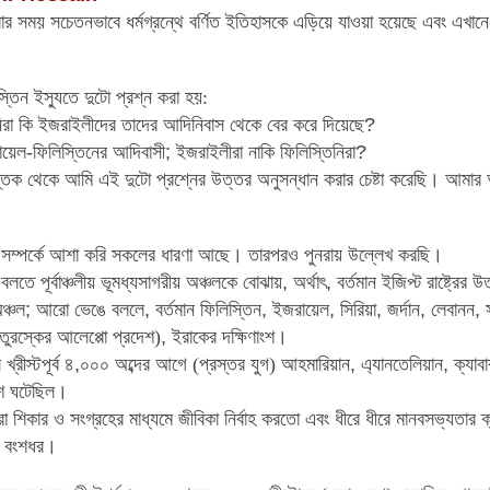
ার সময় সচেতনভাবে ধর্মগ্রন্থে বর্ণিত ইতিহাসকে এড়িয়ে যাওয়া
হয়েছে এবং এখানে 
তিন ইস্যুতে দুটো প্রশ্ন করা হয়:
িরা কি ইজরাইলীদের তাদের আদিনিবাস থেকে বের করে দিয়েছে
?
ায়েল-ফিলিস্তিনের আদিবাসী
;
ইজরাইলীরা নাকি ফিলিস্তিনিরা
?
স্তক থেকে আমি এই দুটো প্রশ্নের উত্তর অনুসন্ধান করার চেষ্টা করেছি
।
আমার অ
 সম্পর্কে আশা করি সকলের ধারণা আছে
।
তারপরও পুনরায় উল্লেখ করছি
।
বলতে পূর্বাঞ্চলীয় ভূমধ্যসাগরীয় অঞ্চলকে বোঝায়
,
অর্থাৎ
,
বর্তমান
ইজিপ্ট রাষ্ট্রের উ
ঞ্চল
;
আরো ভেঙে বললে
,
বর্তমান ফিলিস্তিন
,
ইজরায়েল
,
সিরিয়া
,
জর্দান
,
লেবানন
,
তুরস্কের আলেপ্পো প্রদেশ)
,
ইরাকের দক্ষিণাংশ
।
খ্রীস্টপূর্ব ৪
,
০০০ অব্দের আগে (প্রস্তর যুগ) আহমারিয়ান
,
এ্যানতেলিয়ান
,
ক্যাবা
শ ঘটেছিল
।
া শিকার ও সংগ্রহের মাধ্যমে জীবিকা নির্বাহ করতো এবং ধীরে ধীরে মানবসভ্যতার
 বংশধর
।