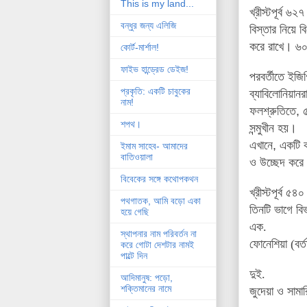
This is my land...
খ্রীস্টপূর্ব ৬
বন্ধুর জন্য এলিজি
বিস্তার নিয়ে ব
করে রাখে
।
৬০
কোর্ট-মার্শাল!
ফাইভ হান্ড্রেড ডেইজ!
পরবর্তীতে
ইজিপ
প্রকৃতি: একটি চাবুকের
ব্যাবিলোনিয়ানর
নাম!
ফলশ্রুতিতে
,
৫
শপথ।
সন্মুখীন হয়
।
এখানে
,
একটি ক
ইমাম সাহেব- আমাদের
বাতিওয়ালা
ও উচ্ছেদ করে
বিবেকের সঙ্গে কথোপকথন
খ্রীস্টপূর্ব ৫
পথগাতক, আমি বড়ো একা
তিনটি ভাগে বি
হয়ে গেছি
এক.
স্থাপনার নাম পরিবর্তন না
ফোনেশিয়া (বর্
করে গোটা দেশটার নামই
পাল্টে দিন
দুই.
আদিমানুষ: পড়ো,
শক্তিমানের নামে
জুদেয়া ও সামার