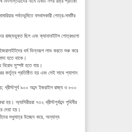
ুষ ফিলিস্তিয়াদের নামে একটি নগর রাষ্ট্র
প্রতিষ্ঠা
সামারিয়ার পর্বতভূমিতে বসবাসকারী গোত্র-সমষ্টির
দের রাজ্যভুক্ত ছিল এবং
ক্যানানাইটস গোত্রগুলো
 ইজরালাইটদের ধর্ম ভিন্নরূপ লাভ করতে শুরু করে
াদা হতে থাকে
।
বিরোধ সুস্পষ্ট হতে যায়
।
ের কর্তৃত্ব প্রতিষ্ঠিত হয় এবং সেই সাথে প্যাগান
য়
;
খ্রীস্টপূর্ব ৯০০
অব্দে ইজরাইল রাজ্য ও ৮০০
করা হয়
।
অ্যাসিরীয়রা
৭৩২ খ্রীস্টপূর্বাব্দে পৃথিবীর
ে দেয়া হয়
।
দীদের শুধুমাত্র উচ্ছেদ করে
,
অন্যান্য