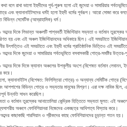
কথা বলে রাখা ভালো ইহুদীদের
পূর্ব-পুরুষ হলো এই জুদেয়া ও সামারিয়ার পর্বতভূমি
ত্র এবং ক্যানানাইটসদের ধর্মই হলো ইহুদী ধর্মের
পূর্বরূপ
।
আরো সোজা করে বলল
িত বিভিন্ন সেমেটিক (আব্রাহামিক) ধর্ম
।
অব্দের দিকে লিভান্ত অঞ্চলটি পাশ্ববর্তী ইজিপ্টিয়ান সভ্যতা ও বর্তমান
তুরস্কের 
পরিণত হয় এবং
এই অঞ্চল ইজিপ্টিয়ানদের অধিকারে ছিল
।
এই সময়টাতে ইজিপ্টিয়ান
ীর উৎপত্তিও এই সময়টাতে এবং ইহুদী ধর্মের প্রাতিষ্ঠানিক ভিত্তিও এই সময়টিত
অব্দের দিকে জুদেয়া ও সামারিয়ার পর্বতভূমিতে বসবাসকারী গোত্র-সমষ্টির
উত্তর-প
অব্দের দিকে দিকে ক্যানান অঞ্চলের উপকূলীয় অংশে (বিশেষত বর্তমান
লেবানন
,
ই
ার করে
।
লো
,
ক্যানানাইটস (বিশেষত: ফিলিস্তিয়া গোত্র) ও অন্যান্য সেমিটিক গোত্র
(
বি
বং আশপাশের বিভিন্ন
গোত্র ও সভ্যতার মানুষের মিশ্রণ
।
এরা দক্ষ নাবিক ছিল
,
এ
পূর্ব উন্নতি সাধন করেছিল
।
যতা ও বর্তমান তুরস্কের আনাতোলিয়া কেন্দ্রিক হিত্তিতে সভ্যতা মূলত: এই
অঞ্চলে
ধ্যসাগরীয় অঞ্চলে ফোনিশিয়ানরা নিজেদের একচ্ছত্র আধিপত্য বিস্তার করে
।
৫০ অব্দের কাছাকাছি পারসিয়ান ও গ্রীকদের কাছে ফোনিশিয়ানদের চুড়ান্ত পতন হয়
।