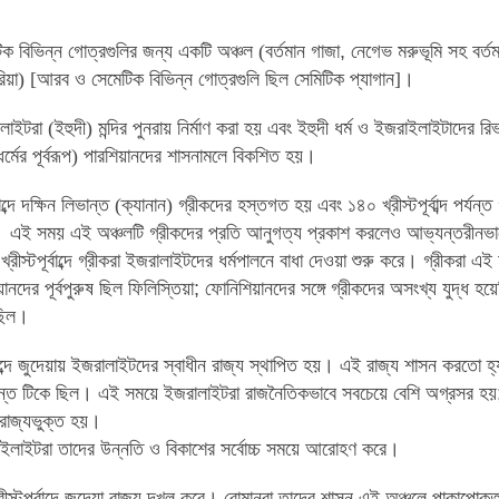
ক বিভিন্ন গোত্রগুলির জন্য একটি অঞ্চল (বর্তমান গাজা
,
নেগেভ
মরুভূমি সহ বর্
রিয়া) [আরব ও সেমেটিক বিভিন্ন গোত্রগুলি ছিল সেমিটিক প্যাগান]
।
ইটরা (ইহুদী) মন্দির পুনরায় নির্মাণ করা হয় এবং ইহুদী ধর্ম ও ইজরাইলাইটাদের র
 ধর্মের পূর্বরূপ) পারশিয়ানদের শাসনামলে বিকশিত হয়
।
ূর্বাব্দে দক্ষিন লিভান্ত (ক্যানান) গ্রীকদের হস্তগত হয় এবং ১৪০
খ্রীস্টপূর্বাব্দ পর
।
এই সময় এই অঞ্চলটি গ্রীকদের প্রতি আনুগত্য প্রকাশ করলেও আভ্যন্তরীনভাব
ীস্টপূর্বাব্দে গ্রীকরা ইজরালাইটদের ধর্মপালনে বাধা দেওয়া শুরু করে
।
গ্রীকরা
এই 
য়ানদের
পূর্বপুরুষ ছিল ফিলিস্তিয়া
;
ফোনিশিয়ানদের সঙ্গে গ্রীকদের অসংখ্য যুদ্ধ
হয়ে
ছিল
।
্বাব্দে জুদেয়ায় ইজরালাইটদের স্বাধীন রাজ্য স্থাপিত হয়
।
এই রাজ্য শাসন করতো হ্য
পর্যন্ত টিকে ছিল
।
এই সময়ে ইজরালাইটরা রাজনৈতিকভাবে সবচেয়ে বেশি অগ্রসর হয়
রাজ্যভুক্ত হয়
।
লাইটরা তাদের উন্নতি ও বিকাশের সর্বোচ্চ সময়ে আরোহণ করে
।
স্টপূর্বাব্দে জুদেয়া রাজ্য দখল করে
।
রোমানরা তাদের শাসন এই অঞ্চলে পাকাপোক্