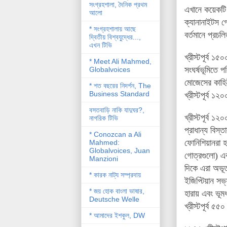
সংগ্রহশালা, দৈনিক প্রথম
এখানে কয়েকটি 
আলো
ক্যানানাইটস গো
* সংগ্রহশালায় আছে
বর্তমানে প্রচল
দ্বিতীয় বিশ্বযু্দ্ধের...,
এখন টিভি
খ্রীস্টপূর্ব
১৫০০ 
* Meet Ali Mahmed,
সংঘর্ষভূমিতে 
Globalvoices
মোজেসের কাহিন
* শত বছরের নিদর্শন, The
Business Standard
খ্রীস্টপূর্ব
১২০০ 
বসতবাড়ি নাকি যাদুঘর?,
খ্রীস্টপূর্ব
১২০০ 
নাগরিক টিভি
প্রাধান্য বিস্ত
* Conozcan a Ali
ফোনিশিয়ানরা
হ
Mahmed:
Globalvoices, Juan
গোত্রগুলো) এ
Manzioni
দিকে এরা অভূত
* কারক নাট্য সম্প্রদায়
ইজিপ্টিয়ান
সভ্
* জয় হোক বাংলা ভাষার,
হারায় এবং
ভূম
Deutsche Welle
খ্রীস্টপূর্ব ৫
* আমাদের ইশকুল, DW