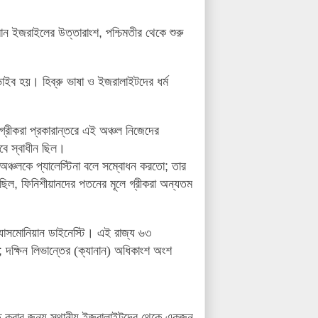
তমান ইজরাইলের উত্তারাংশ
,
পশ্চিমতীর থেকে শুরু
িভাইব হয়
।
হিব্রু ভাষা ও ইজরালাইটদের ধর্ম
্যন্ত গ্রীকরা প্রকারান্তরে এই অঞ্চল নিজেদের
ে স্বাধীন ছিল
।
অঞ্চলকে প্যালেস্টিনা বলে সম্বোধন করতো
;
তার
ছিল
,
ফিনিশীয়ানদের পতনের মূলে গ্রীকরা অন্যতম
াসমোনিয়ান ডাইনেস্টি
।
এই রাজ্য ৬৩
;
দক্ষিন লিভান্তের (ক্যানান) অধিকাংশ অংশ
ত করার জন্য স্থানীয় ইজরালাইটদের থেকে একজন