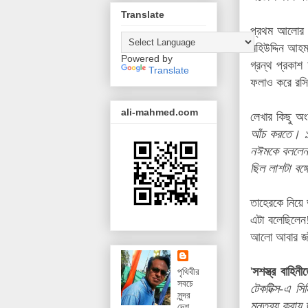
Translate
প্রথম আলোর 'প
মহিউদ্দিন আহ
Powered by
গ্রন্থ প্রকাশ
Translate
ফলাও করে রসিয
ali-mahmed.com
লেখার কিছু অ
আঁচ করতে। ১৯
নঈমকে বললেন,
ছিল লাশটা বঙ্
তাহেরকে নিয়ে
এটা বলেছিলেন
আলো আবার জাঁ
'
সশস্ত্র বাহিন
পৃথিবীর
সবচে
টেকটিক্স-এ স
সুন্দর
মন্তব্য করায় 
দেশ,