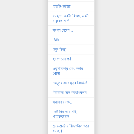
হাতুড়ি-ভাইয়া
রাহেলা: একটা বিস্ময়, একটা
চাবুকের নাম!
স্বপ্ন নেবেন...
তিনি
হলুদ ডিম্ব
হাসপাতাল পর্ব
ওড়নাসমগ্র এবং কলার
খোসা
নরমূত্র এবং মুত্র বিসর্জন!
বিবেকের সঙ্গে কথোপকথন
স্থাপনার নাম...
সেই দিন আর নাই,
শাহাদুজ্জামান
চোর-চোট্টায় বিদেশটাও ভরে
যাচ্ছে।