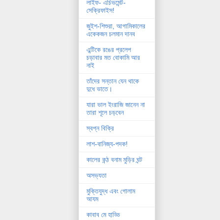
লাইফ- এচিভমেন্ট-
সেক্রিফাইস!
জুইশ-শিশুরা, আগামিকালের
একেকজন চলমান দানব
এন্টিকে রঙের প্রলেপ
চড়াবার মত বোকামি আর
নাই
তাঁদের সন্তান যেন থাকে
দুধে ভাতে।
যারা ভাল ইংরাজি জানেন না
তারা শূলে চড়বেন
স্বপ্ন বিক্রি
লাশ-বানিজ্য-পদক!
কালের কন্ঠ বনাম মুড়ির ঘন্ট
অসভ্যতা
মুক্তিযুদ্ধ এবং গোলাম
আযম
কাবাব মে হাড্ডি