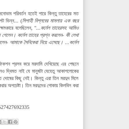
োভাব পরিবর্তন হতেই পারে কিন্তু তাহেরের মত
পট ভিন্ন... (
সিপাহী বিপ্লবের মামলায় এক বছর
্ষাৎকারে বলেছিলেন, "
...কর্নেল তাহেরসহ আমিও
 গেলেন। কর্নেল তাহের প্রশ্ন করলেন- কী লেখা
- আমাকে সৈনিকেরা নিয়ে এসেছে। ...কর্নেল
ফিকশন প্রসব করে মরদামি দেখিয়েছে এর পেছনে
ও দ্বিমত নাই যে মানুষটা যেহেতু আকাশলোকের
তে দোষের কিছু নেই। কিন্তু এরা তিন মরদুদ মিলে
 করার অপচেষ্টা। তিন মরদুদের পোকায় কিলবিল করা
1527427692335