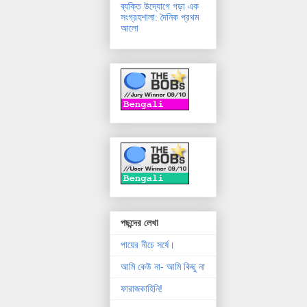
ব্যক্তি উদ্যোগে গড়া এক
সংগ্রহশালা: দৈনিক প্রথম
আলো
পছন্দের লেখা
পায়ের নীচে সর্ষে।
আমি কেউ না- আমি কিছু না
ফারাজকাহিনি!