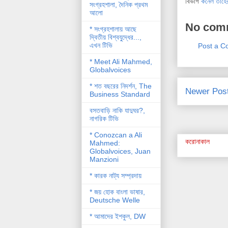
বিভাগ
কর্নেল তাহে
সংগ্রহশালা, দৈনিক প্রথম
আলো
No com
* সংগ্রহশালায় আছে
দ্বিতীয় বিশ্বযু্দ্ধের...,
এখন টিভি
Post a 
* Meet Ali Mahmed,
Globalvoices
* শত বছরের নিদর্শন, The
Newer Pos
Business Standard
বসতবাড়ি নাকি যাদুঘর?,
নাগরিক টিভি
* Conozcan a Ali
করোনাকাল
Mahmed:
Globalvoices, Juan
Manzioni
* কারক নাট্য সম্প্রদায়
* জয় হোক বাংলা ভাষার,
Deutsche Welle
* আমাদের ইশকুল, DW