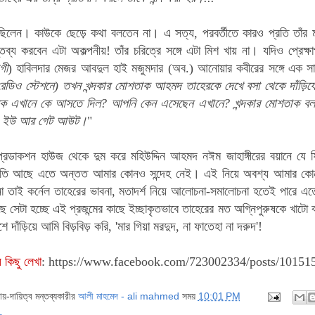
িলেন। কাউকে ছেড়ে কথা বলতেন না। এ সত্য, পরবর্তীতে কারও প্রতি তাঁর মন
তব্য করবেন এটা অকল্পনীয়! তাঁর চরিত্রে সঙ্গে এটা মিশ খায় না। যদিও প্রেক্ষা
গী
) হাবিলদার মেজর আবদুল হাই মজুমদার (অব.) আনোয়ার কবীরের সঙ্গে এক সাক
রেডিও স্টেশনে) তখন খন্দকার মোশতাক আহমদ তাহেরকে দেখে বসা থেকে দাঁড়িযে
ে এখানে কে আসতে দিল? আপনি কেন এসেছেন এখানে? খন্দকার মোশতাক বললেন
ন, ইউ আর গেট আউট।
"
রডাকশন হাউজ থেকে দুম করে মহিউদ্দিন আহমদ নঈম জাহাঙ্গীরের বয়ানে যে 
েরামতি আছে এতে অন্তত আমার কোনও সন্দেহ নেই। এই নিয়ে অবশ্য আমার কোন
ন না তাই কর্নেল তাহেরের ভাবনা, মতাদর্শ নিয়ে আলোচনা-সমালোচনা হতেই পারে এ
ে সেটা হচ্ছে এই প্রজন্মের কাছে ইচ্ছাকৃতভাবে তাহেরের মত অগ্নিপুরুষকে খাটো
 দাঁড়িয়ে আমি বিড়বিড় করি, 'মার গিয়া মরদুদ, না ফাতেহা না দরুদ'!
ে কিছু লেখা
: https://www.facebook.com/723002334/posts/1015
দায়-দায়িত্ব মন্তব্যকারীর
আলী মাহমেদ - ali mahmed
সময়
10:01 PM