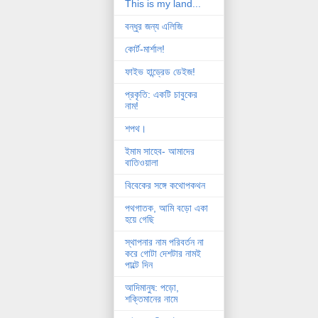
This is my land...
বন্ধুর জন্য এলিজি
কোর্ট-মার্শাল!
ফাইভ হান্ড্রেড ডেইজ!
প্রকৃতি: একটি চাবুকের
নাম!
শপথ।
ইমাম সাহেব- আমাদের
বাতিওয়ালা
বিবেকের সঙ্গে কথোপকথন
পথগাতক, আমি বড়ো একা
হয়ে গেছি
স্থাপনার নাম পরিবর্তন না
করে গোটা দেশটার নামই
পাল্টে দিন
আদিমানুষ: পড়ো,
শক্তিমানের নামে