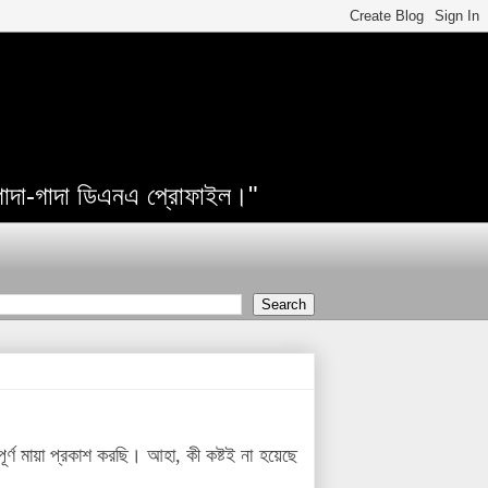
 গাদা-গাদা ডিএনএ প্রোফাইল।"
্ণ মায়া প্রকাশ করছি। আহা, কী কষ্টই না হয়েছে