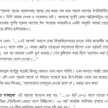
্রথমা' নামের প্রকাশনায় গ্রন্থ বের করার নাম করে প্রথম আলোর ইনকিউবিটরে
মদ। তিনি আবার লেখক ও গবেষকও বটে। প্রসবের পূর্বেই যেমন আল্ট্রাসাউন্ডে 
 হওয়ার পূর্বেই প্রথম আলোর ঈদ সংখ্যায় অবয়বটা-র একটা আকৃতি আমরা পেয়ে
়ে-রসিয়ে ছাপিয়েছেও।
ংশ এমন: "
...১৭ই আগস্ট সকালে ঢাকা বিশ্ববিদ্যালয়ের ছাত্র নঈম জাহাঙ্গীর নারা
৭১ সালে নঈম ১১ নম্বর সেক্টরে তাহেরের সহযোদ্ধা ছিলেন এবং প্রায়ই তার 
 ওরা বড় রকমের একটা ভুল করেছে। শেখ মুজিবকে কবর দিতে অ্যালাও করা 
গোপসাগরে ফেলে দেওয়া।...
"
 ভালমন্দ যতটুকু পড়েছি কিন্তু কোথাও এমন বয়ান পাইনি। এখন জানতে পারছি কোথ
! এটা এখন প্রথম আলো গং বিস্তর গবেষণা করে ডিপ-ফ্রিজ থেকে বের করেছে।
ক করে লিখেছে, '
স্থানাভাবে তথসূত্র দেওয়া হলো না
'। মরদুদ বলে কথা!
ীতে গণহত্যা'
এই গ্রন্থে উল্লেখ করা হয়: "
...২৫ মার্চ ১৯৭১ সালে তাহের পাক
িনিয়র টেকনিকেল কোরে অংশ নিচ্ছিলেন। ২৬ মার্চ সামরিক অফিসার ক্লাবে একজ
তাহের এর তীব্র প্রতিবাদ করলে তাকে বন্দি করা হয়।...
"