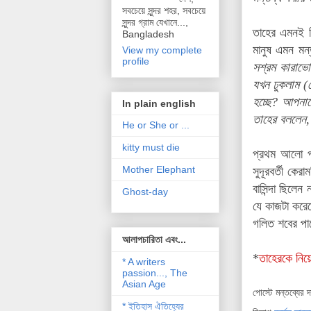
সবচেয়ে সুন্দর শহর, সবচেয়ে
সুন্দর গ্রাম যেখানে...,
তাহের এমনই ছ
Bangladesh
মানুষ এমন মন্
View my complete
profile
সশ্রম কারাভো
যখন ঢুকলাম (
হচ্ছে? আপনাক
In plain english
তাহের বললে
He or She or ...
kitty must die
প্রথম আলো প্
Mother Elephant
সুদূরবর্তী ক
বাসিন্দা ছিলে
Ghost-day
যে কাজটা করেছ
গলিত শবের পাশে
আলাপচারিতা এবং...
*
তাহেরকে নিয়
* A writers
passion..., The
Asian Age
পোস্টে মন্তব্যের 
* ইতিহাস ঐতিহ্যের