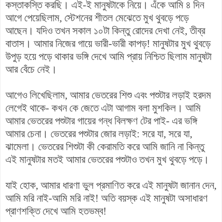
কস্তাকস্তি করছি। এই-ই মানুষটাকে নিয়ে। এঁকে আমি ৪ দিন
আগে পেয়েছিলাম, স্টেশনের শীতল মেঝেতে মুখ থুবড়ে পড়ে
আছেন। যদিও তখন সকাল ১০টা কিন্তু রোদের দেখা নেই, তীব্র
বাতাস। আমার নিজের গায়ে ভারী-ভারী কাপড়! মানুষটার মুখ থুবড়ে
উপুড় হয়ে পড়ে থাকার ভঙ্গি দেখে আমি প্রায় নিশ্চিত ছিলাম মানুষটা
আর বেঁচে নেই।
আগেও লিখেছিলাম, আমার ভেতরের শিশু এবং পশুটার লড়াই হরদম
লেগেই থাকে- কখন কে জেতে এটা আগাম বলা মুশকিল। আমি
আমার ভেতরের পশুটার গায়ের গন্ধ বিলক্ষণ টের পাই- এর ভঙ্গি
আমার চেনা। ভেতরের পশুটার জোর লড়াই: সরে যা, সরে যা,
ঝামেলা। ভেতরের শিশুটা কী কেরামতি করে আমি জানি না কিন্তু
এই মানুষটার মতই আমার ভেতরের পশুটাও তখন মুখ থুবড়ে পড়ে।
যাই হোক, আমার ধারণা ভুল প্রমাণিত করে এই মানুষটা জানান দেন,
আমি মরি নাই-আমি মরি নাই! অতি বয়স্ক এই মানুষটা অসাধারণ
প্রাণশক্তি দেখে আমি হতভম্ব!