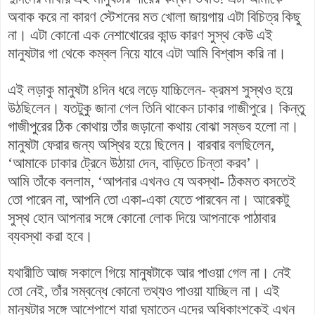
অবাক করে না কারণ স্টেশনের মত খোলা জায়গায় এটা বিচিত্র কিছু
না। এটা কোনো এক নেশাখোরের কান্ড কারণ সুস্থ কেউ এই
মানুষটার গা থেকে কম্বল নিয়ে যাবে এটা আমি বিশ্বাস করি না।
এই লড়াকু মানুষটা ৪দিন ধরে লড়ে যাচ্চিলেন- ক্রমশ সুস্থও হয়ে
উঠছিলেন। যতটুকু জানা গেল তিনি থাকেন ঢাকার গাজীপুরে। কিন্তু
গাজীপুরের ঠিক কোথায় তাঁর জড়ানো কথায় বোঝা সম্ভব হলো না।
মানুষটা ফেরার জন্য অস্থির হয়ে ছিলেন। বারবার বলছিলেন,
‘আমাকে ঢাকার ট্রেনে উঠায়া দেন, বাড়িতে চিন্তা করব’।
আমি তাঁকে বললাম, ‘আপনার এখনও যে অবস্থা- ঠিকমত বসতেই
তো পারেন না, আপনি তো একা-একা যেতে পারবেন না। আরেকটু
সুস্থ হোন আপনার সঙ্গে কোনো লোক দিয়ে আপনাকে পাঠাবার
ব্যবস্থা করা হবে।
যথারীতি আজ সকালে গিয়ে মানুষটাকে আর পাওয়া গেল না। নেই
তো নেই, তাঁর সম্বন্ধে কোনো তথ্যও পাওয়া যাচ্ছিল না। এই
মানুষটার সঙ্গে আশেপাশে যারা ঘুমাতেন এদের অধিকাংশকেই এখন