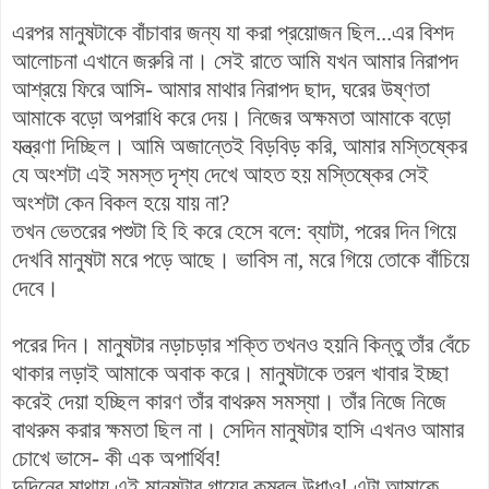
এরপর মানুষটাকে বাঁচাবার জন্য যা করা প্রয়োজন ছিল...এর বিশদ
আলোচনা এখানে জরুরি না। সেই রাতে আমি যখন আমার নিরাপদ
আশ্রয়ে ফিরে আসি- আমার মাথার নিরাপদ ছাদ, ঘরের উষ্ণতা
আমাকে বড়ো অপরাধি করে দেয়। নিজের অক্ষমতা আমাকে বড়ো
যন্ত্রণা দিচ্ছিল। আমি অজান্তেই বিড়বিড় করি, আমার মস্তিষ্কের
যে অংশটা এই সমস্ত দৃশ্য দেখে আহত হয় মস্তিষ্কের সেই
অংশটা কেন বিকল হয়ে যায় না?
তখন ভেতরের পশুটা হি হি করে হেসে বলে: ব্যাটা, পরের দিন গিয়ে
দেখবি মানুষটা মরে পড়ে আছে। ভাবিস না, মরে গিয়ে তোকে বাঁচিয়ে
দেবে।
পরের দিন। মানুষটার নড়াচড়ার শক্তি তখনও হয়নি কিন্তু তাঁর বেঁচে
থাকার লড়াই আমাকে অবাক করে। মানুষটাকে তরল খাবার ইচ্ছা
করেই দেয়া হচ্ছিল কারণ তাঁর বাথরুম সমস্যা। তাঁর নিজে নিজে
বাথরুম করার ক্ষমতা ছিল না। সেদিন মানুষটার হাসি এখনও আমার
চোখে ভাসে- কী এক অপার্থিব!
দুদিনের মাথায় এই মানুষটার গায়ের কম্বল উধাও! এটা আমাকে