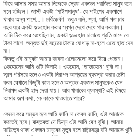
ফিরে আসার সময় আমার নিজেকে স্রেফ একজন পরাজিত মানুষ বলে
মনে হচ্ছিল। জাস্ট একটা ‘পাইপমানুষ’- যে পাইপের একপাশে
খাবার অন্য পাশে...। চর্বিতচর্বণ- তবুও বলি, শ্লা, আমি গত চার
বছর ধরে একটা ওল্ডহোম করার স্বপ্ন দেখে দেখে পার করলাম।
আমি ঠিক করে রেখেছিলাম, একটা ওল্ডহোম চালাতে প্রতি মাসে যে
টাকা লাগে অন্তত দুই বছরের টাকার যোগাড় না-হলে এতে হাত দেব
না।
কিন্তু এই মানুষটা আমার ভাবনা এলোমেলো করে দিয়ে গেছেন।
ওল্ডহোমের আমি গুষ্টি কিলাই। ওল্ডহোম, ‘ছাতাহোম’ বুঝি না।
স্বল্প পরিসরে হলেও একটা নিরাপদ আশ্রয়ের ব্যবস্থা করার চেষ্টা
করব যেখানে কিছুটা কাল হলেও অন্তত একজন মানুষকেও যেন
নিরাপদ একটা ছাদ দেয়া যায়। আর খাবারের ব্যবস্থা? এই বিষয়ে
আমার অল্প কথা, কে কাকে খাওয়াতে পারে?
কেমন করে সম্ভব হবে আমি জানি না কেবল জানি, এটা আমাকে
করতেই হবে। বাস্তবতা যে ভিন্ন এটা আমি বেশ বুঝি। আমার
দায়িত্বে থাকা একজন মানুষের মৃত্যু হলে রাষ্ট্রযন্ত্র যদি আমাকে খুনি