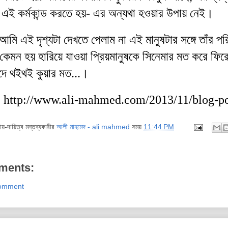
এই
কর্মকান্ড
করতে
হয়
-
এর
অন্যথা
হওয়ার
উপায়
নেই
।
আমি
এই
দৃশ্যটা
দেখতে
পেলাম
না
এই
মানুষটার
সঙ্গে
তাঁর
পর
কেমন
হয়
হারিয়ে
যাওয়া
প্রিয়মানুষকে
সিনেমার
মত
করে
ফির
দে
থইথই
কুয়ার
মত
...
।
:
http://www.ali-mahmed.com/2013/11/blog-p
দায়-দায়িত্ব মন্তব্যকারীর
আলী মাহমেদ - ali mahmed
সময়
11:44 PM
ments:
Comment