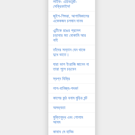
লাইফ- এচিভমেন্ট-
সেক্রিফাইস!
জুইশ-শিশুরা, আগামিকালের
একেকজন চলমান দানব
এন্টিকে রঙের প্রলেপ
চড়াবার মত বোকামি আর
নাই
তাঁদের সন্তান যেন থাকে
দুধে ভাতে।
যারা ভাল ইংরাজি জানেন না
তারা শূলে চড়বেন
স্বপ্ন বিক্রি
লাশ-বানিজ্য-পদক!
কালের কন্ঠ বনাম মুড়ির ঘন্ট
অসভ্যতা
মুক্তিযুদ্ধ এবং গোলাম
আযম
কাবাব মে হাড্ডি