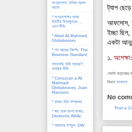
সংগ্রহশালা, দৈনিক প্রথম
ট্যাপ
ছেড়ে
আলো
* সংগ্রহশালায় আছে
দ্বিতীয় বিশ্বযু্দ্ধের...,
আফসোস
,
এখন টিভি
ইচ্ছা
ছিল
,
* Meet Ali Mahmed,
Globalvoices
একটা
আনন্
* শত বছরের নিদর্শন, The
Business Standard
১
.
অপেক্ষা
বসতবাড়ি নাকি যাদুঘর?,
নাগরিক টিভি
পোস্টে মন্তব্যের 
* Conozcan a Ali
বিভাগ
ভাললাগা
Mahmed:
Globalvoices, Juan
Manzioni
No com
* কারক নাট্য সম্প্রদায়
Post a 
* জয় হোক বাংলা ভাষার,
Deutsche Welle
* আমাদের ইশকুল, DW