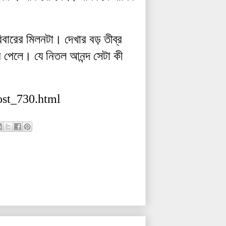
িবারের
মিলনটা
।
দেখার
বড়
তীব্র
ে
পেলে
।
যে
নিতল
আনন্দ
সেটা
কী
ost_730.html