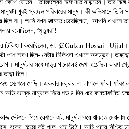
টা
ক্ষেপে
যেতেন
।
তাচ্ছিল্যের
সঙ্গে
হাত
নাড়তেন
।
তাঁর
সঙ্গে
মানুষটা
খুবই
স্বচ্ছল
পরিবারের
মানুষ
।
কী
অভিমানে
তিনি
স
য়
ছিল
না
।
আমি
যখন
জানতে
চেয়েছিলাম
, ‘
আপনি
এখানে
তা
গলায়
বলেছিলেন
, ‘
মৃত্যুর
’
!
ার
চিক
ৎ
সা
করেছিলেন
,
ডা
.
@Gulzar Hossain Ujjal
টা
পাশ
অবশ
ছিল
-
যেটার
চিকি
ৎ
সা
এখানে
অসম্ভব
।
তাছাড়
মরোগ
।
মানুষটার
সঙ্গে
মাত্র
গতকালই
দেখা
হয়েছিল
কারণ
প্র
র
তাড়া
ছিল
।
জও
স্টেশনে
গেছি
।
একবার
চক্কর
না
-
লাগালে
ফাঁকা
-
ফাঁকা
ল
ন
অতি
বয়স্ক
মানুষকে
নিয়ে
গত
৪
দিন
ধরে
কস্তাকস্তি
চল
আজ
স্টেশনে
গিয়ে
যেখানে
এই
মানুষটা
শুয়ে
থা
কতে
দেখতাম
সে
,
বুকের
ভেতর
কষ্ট
পাক
থেয়ে
উঠে
।
আমি
প্রায়
নিশ্চিত
মা