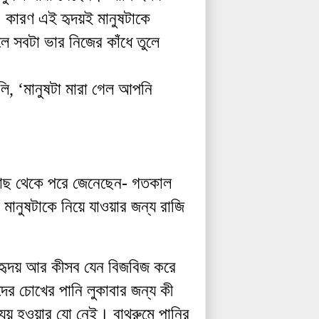
।
কারণ
এই
হৃদয়ই
মানুষটাকে
লে
সবটা
ভার
নিজের
কাঁধে
তুলে
লি
, ‘
মানুষটা
মারা
গেল
আপনি
াছ
থেকে
পরে
জেনেছেন
-
গতকাল
মানুষটাকে
নিয়ে
যাওয়ার
জন্য
রাজি
হৃদয়
আর
কীসব
যেন
বিজবিজ
করে
দের
চোখের
পানি
লুকাবার
জন্য
কী
্যয়
হওয়ার
যো
নেই
।
বাথরুমে
পানির