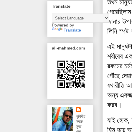
তখন
মানুষ
Translate
পেরেছিলাম
জানার
উপা
Powered by
তিনি
স্পষ্ট
Translate
এই
মানুষট
ali-mahmed.com
শরীরের
এক
রকমের
চর্
পৌ
ঁছে
দেয়া
যথারীতি
আ
অন্য
একজ
করব
।
পৃথিবীর
যাই
হোক
,
সবচে
সুন্দর
হিম
হয়ে
আ
দেশ,