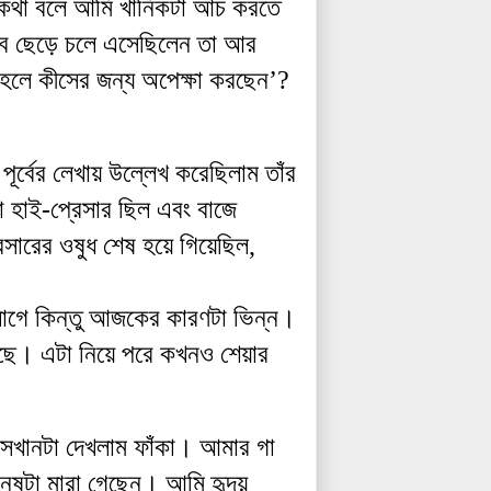
কথা
বল
আমি
খানিকটা
আঁচ
করতে
ব
ছেড়ে
চলে
এসেছিলেন
তা
আর
হলে
কীসের
জন্য
অপেক্ষা
করছেন
’
?
।
পূর্বের
লেখায়
উল্লেখ
করেছিলাম
তাঁর
া
হাই
-
প্রেসার
ছিল
এবং
বাজে
েসারের
ওষুধ
শেষ
হয়ে
গিয়েছিল
,
াগে
কিন্তু
আজকের
কারণটা
ভিন্ন
।
ছে
।
এটা
নিয়ে
পরে
কখনও
শেয়ার
সেখানটা
দেখলাম
ফাঁকা
।
আমার
গা
নুষটা
মারা
গেছেন
।
আমি
হৃদয়