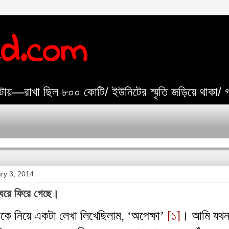
ed.com
যেটায়—রাখা ছিল ৮০০ কোটি/ ইউনিটের স্মৃতি জড়িয়ে থাকা/
ary 3, 2014
ঘরে ফিরে গেছে।
াকে
নিয়ে
একটা
লেখা
লিখেছিলাম
, ‘
অপেক্ষা
’
[
১
]
।
আমি
যথ