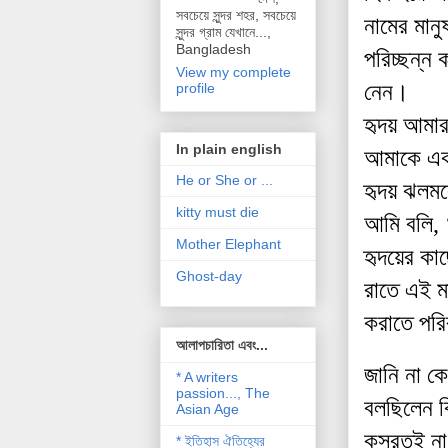
সবচেয়ে সুন্দর শহর, সবচেয়ে
নামের
মানু
সুন্দর গ্রাম যেখানে...,
Bangladesh
পরিচ্ছন্ন
ক
View my complete
নেন
।
profile
হৃদয়
আমা
In plain english
আমাকে
এক
He or She or ...
হৃদয়
ঝলমল
kitty must die
আমি
বলি
, 
Mother Elephant
হৃদয়ের
কা
Ghost-day
রাতে
এই
ম
করাতে
পরি
আলাপচারিতা এবং...
জানি
না
কে
* A writers
passion..., The
বলছিলেন
ক
Asian Age
কসরতই
না
* ইতিহাস ঐতিহ্যের