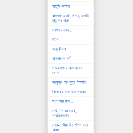
হাতুড়ি-ভাইয়া
রাহেলা: একটা বিস্ময়, একটা
চাবুকের নাম!
স্বপ্ন নেবেন...
তিনি
হলুদ ডিম্ব
হাসপাতাল পর্ব
ওড়নাসমগ্র এবং কলার
খোসা
নরমূত্র এবং মুত্র বিসর্জন!
বিবেকের সঙ্গে কথোপকথন
স্থাপনার নাম...
সেই দিন আর নাই,
শাহাদুজ্জামান
চোর-চোট্টায় বিদেশটাও ভরে
যাচ্ছে।