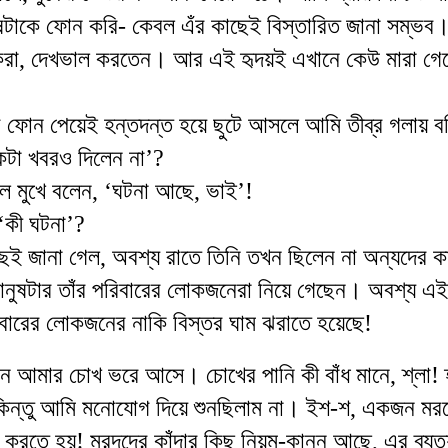
ষটাকে
ফোন
করি
-
কেবল
এঁর
কাছেই
বিস্তারিত
জানা
সম্ভব
রা
,
দেখভাল
করতেন
।
আর
এই
হৃদয়ই
এখানে
কেউ
মারা
গে
র
ফোন
পেয়েই
হন্তদন্ত
হয়ে
ছুটে
আসলে
আমি
তীব্র
গলায়
ব
টা
খবরও
দিলেন
না
’
?
ে
মুখে
বলেন
, ‘
ঘটনা
আছে
,
ভাই
’
!
‘
কী
ঘটনা
’
?
ছেই
জানা
গেল
,
অবশ্
য
রাতে
তিনি
তখন
ছিলেন
না
অন্যদের
ক
ানুষটার
তাঁর
পরিবারের
লোকজনেরা
নিয়ে
গেছেন
।
অবশ্য
এই
বারের
লোকজনের
নাকি
বিস্তর
ঘাম
ঝরাতে
হয়েছে
!
ন
আমার
চোখ
ভরে
আসে
।
চোখের
পানি
কী
বাঁধ
মানে
,
শ্লা
!
িন্তু
আমি
মনোযোগ
দিয়ে
শুনছিলাম
না
।
ইশ
-
শ
,
একজন
মর
করতে
হয়
!
মরদদের
কাঁদার
কিছু
নিয়ম
-
কানুন
আছে
,
এর
ব্যত