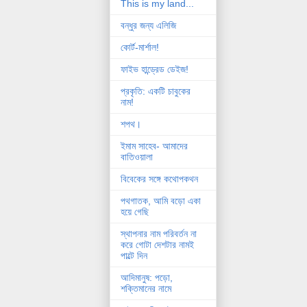
This is my land...
বন্ধুর জন্য এলিজি
কোর্ট-মার্শাল!
ফাইভ হান্ড্রেড ডেইজ!
প্রকৃতি: একটি চাবুকের
নাম!
শপথ।
ইমাম সাহেব- আমাদের
বাতিওয়ালা
বিবেকের সঙ্গে কথোপকথন
পথগাতক, আমি বড়ো একা
হয়ে গেছি
স্থাপনার নাম পরিবর্তন না
করে গোটা দেশটার নামই
পাল্টে দিন
আদিমানুষ: পড়ো,
শক্তিমানের নামে