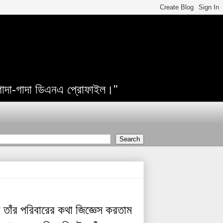
 গাদা-গাদা ডিএনএ প্রোফাইল।"
ন
তাঁর
পরিবারের
কথা
জিজ্ঞেস
করতাম