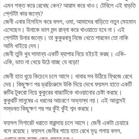
এমন শক্ত করে রেখেছ কেন? আরাম করে খাও। টেবিলে এই বাড়তি
প্লেটটা কার জন্যে?
জেনী এবার হিসহিস করে বলল, ওমা, আমাদের বাড়িতে নতুন মেহমান
এসেছেন। উনাকে ভাল মন্দ রান্না করে খাওয়াতে হবে না। এই
প্লেটটা উনার জন্যে। তা কুকুরবাবু নিজে খেতে পারবেন তো নাকি
আমি খাইয়ে দেব।
জেনী তুমি খুব সামান্য একটি ব্যাপার নিয়ে হইচই করছ। একি-
একি, ভাত না খেয়ে উঠে যাচ্ছ যে বড়ো!
জেনী হাত ধুয়ে কিচেনে চলে আসে। খাবার সব উঠিয়ে ফ্রিজে রেখে
দেয়। কিছুক্ষণ পর ড্রয়িংরুমে উকি দিয়ে দেখে ফয়সল হাতে একটি
রুটির টুকরো নিয়ে কুকুরের বাচ্চাটিকে খাওয়ানোর চেষ্টা করছে।
কুকুরটি মানুষের এ ধরনের আচরণে অভ্যস্থ নয়। এই আনন্দেই
সম্ভবত কিছুক্ষণ পর পর কুঁই কুঁই শব্দ করছে।
ফয়সল সিগারেট ধরাতে বারান্দায় চলে আসে। জেনী একটা চেয়ারে
বসে রয়েছে। ফয়সল জেনীর গায়ে হাত রেখে মৃদু গলায় বলল,
এখানে বসে রয়েছ কেন, ঘুমুতে চল।