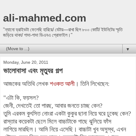
ali-mahmed.com
"ন্যানো ড্রাইভটা ফেলেছি হারিয়ে/ যেটায়—রাখা ছিল ৮০০ কোটি/ ইউনিটের স্মৃতি
জড়িয়ে থাকা/ গাদা-গাদা ডিএনএ প্রোফাইল।"
▼
Monday, June 20, 2011
ভালোবাসা এবং মৃত্যুর গল্প
আজকের অতিথি লেখক
শওকত আলী
। তিনি লিখেছেন:
"এটা কি, ফয়সল?
জেনী, দেখতেই তো পারছ, আবার জনতে চাচ্ছ কেন?
তুমি এরকম কুৎসিত নোংরা একটা কুকুর ছানা নিয়ে ঘরে ঢুকেছ কেন?
রাস্তার কয়েকটা ছেলে মিলে বাচ্চাটাকে গাছে ঝুলিয়ে ফাঁস
লাগিয়ে মারছিল। আমি নিয়ে এসেছি। বাচ্চাটা খুব অসুস্থ, এখন