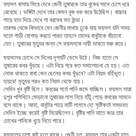
ফয়সল বাসায় ফিরে দেখে জেনী তুষারকে তার বুকের সাথে চেপে ধরে
রেখেছে। ভঙ্গিটা দেখে তার কেমন বুক ধক করে উঠেছিল। বাচ্চার
গায়ে হাত দিয়ে দেখে গা বরফের মত ঠান্ডা।
তারপর থেকে কিভাবে যেন জেনীর মাথায় ঢুকে যায় ফয়সল যদি সময়
মতো গাড়ী যোগাড় করতে পারত তাহলে তাদের বাবুটাকে বাঁচানো
যেত। তুষারের মৃত্যুর জন্য সে ফয়সলকে দায়ী ভাবতে শুরু করে।
ফয়সলের চোখে সে দিনের দৃশ্যটি ভেসে উঠে। নিজ হাতে সে
তুষারের কবর খুঁড়ছে। এটা নিয়ে পরে কত সমালোচনা যে হয়। এত
লোক থাকতে বাবা কেন ছেলের কবর খুঁড়বে? এটা নিয়ম বর্হিভূত।
হায়রে! মৃত্যুর পরও কত নিয়ম থেকে যায়।
সেদিন খুব বৃষ্টি ছিল। কবরের গর্তে পানি জমে যাচ্ছিল। ফয়সল সারা
দুপুর পলিথিনে মোড়ানো তুষারের লাশ নিয়ে হাঁটু গেড়ে কবরের সামনে
বসে থাকে। আহা, বাবুটার গায়ে মাটি লাগবে যে! সৃষ্টিকর্তা সম্ভবত
সেদিন ইচ্ছে করেই বৃষ্টি দিয়েছিলেন। বৃষ্টির পানি যাতে করে তার
চোখের পানিকে ধুয়ে দিতে পারে।
ফয়সলের চাপা কষ্ট হতে থাকে। জেনী চল, ফয়সল তার একটা হাত