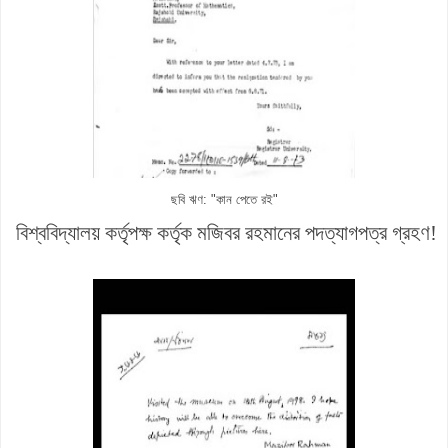
ছবি ঋণ: "কান পেতে রই"
বিশ্ববিদ্যালয় কর্তৃপক্ষ কর্তৃক মজিবর রহমানের পদত্যাগপত্র গ্রহণ!