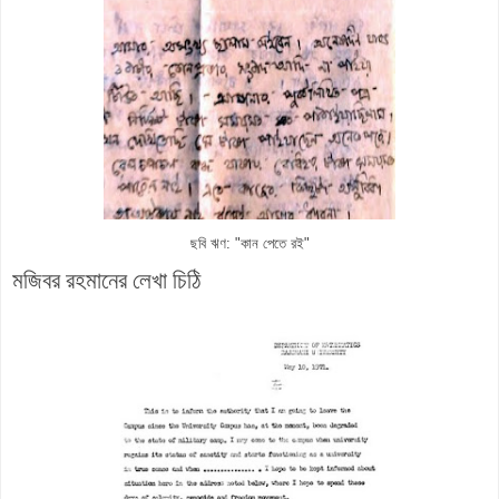
ছবি ঋণ: "কান পেতে রই"
মজিবর রহমানের লেখা চিঠি