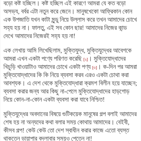
বড়ো কষ্ট হচ্ছিল। কষ্ট হচ্ছিল এই কারণে আমরা যে কত বড়ো
অসভ্য, বর্বর এটা নতুন করে জেনে। মানুষখেকো আফ্রিকান কোন
এক উপজাতি যখন কাটা মুন্ডু নিয়ে উল্লাস করে তখন আমাদের চোখে
সহ্য হয় না। ফালতু, এই সব কোন ছার! আমাদের নিজের কান্ড
দেখে আমাদের নিজেরই সহ্য হয় না!
এক লেখায় আমি লিখেছিলাম, মুক্তিযুদ্ধ, মুক্তিযুদ্ধের আবেগকে
আমরা এখন একটা পণ্যে পরিণত করেছি
। মুক্তিযোদ্ধাদের
[২]
খিচুড়ি খাওয়াটাও আমাদের চোখে একটা পণ্য
। ক-দিন পর আমরা
[৩]
মুক্তিযোদ্ধাদের কি কি নিয়ে ব্যবসা করব এরও একটা চোথা করা
আবশ্যক। এ দেশ থেকে মুক্তিযোদ্ধারা ক্রমশ বিলীন হয়ে যাচ্ছেন;
ব্যবসা করার জন্য আর কিছু না-পেলে মুক্তিযোদ্ধাদের হাড়গোড়
নিয়ে কোন-না-কোন একটা ব্যবসা করা যাবে নিশ্চিত!
মুক্তিযুদ্ধের অবদানের বিষয়ে গুটিকয়েক মানুষের গল্প বলাই আমাদের
শেষ হয় না অন্যদের কথা বলার সময় কোথায় আমাদের। বেইবী,
কীসব গল্প! কেউ কেউ তো দেশ স্বাধীন করার কাজে এতো ব্যস্ত
থাকতেন ডায়াপার বদলাবার সময়ও পেতেন না!