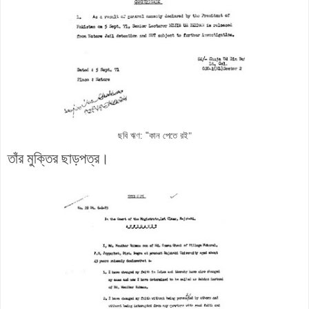
ছবি ঋণ: "কান পেতে রই
"
তাঁর মুক্তির ছাড়পত্র।