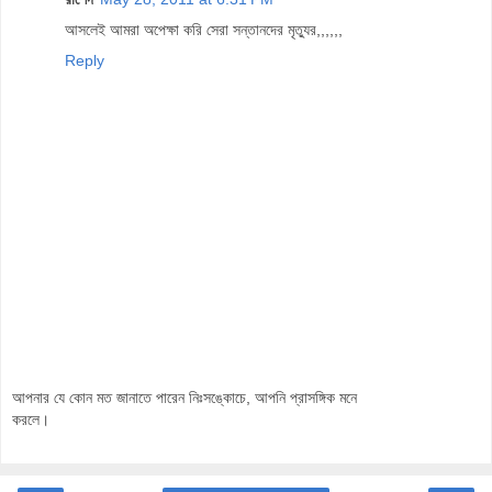
আসলেই আমরা অপেক্ষা করি সেরা সন্তানদের মৃত্যুর,,,,,,
Reply
আপনার যে কোন মত জানাতে পারেন নিঃসঙ্কোচে, আপনি প্রাসঙ্গিক মনে
করলে।