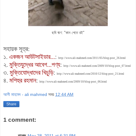
ছবি ঋণ: "কান পেতে রই"
সহায়ক সূত্র:
১.
একজন আউটসাইডার...
:
http://www.ali-mahmed.com/2011/05/blog-post_26.html
২.
মুক্তিযুদ্ধের আবেগ...পণ্য
:
http://www.ali-mahmed.com/2009/10/blog-post_07.html
৩.
মুক্তিযোদ্ধাদের খিচুড়ি
:
http://www.ali-mahmed.com/2010/12/blog-post_21.html
৪.
মশিহুর রহমান
:
http://www.ali-mahmed.com/2009/10/blog-post_06.html
আলী মাহমেদ - ali mahmed
সময়
12:44 AM
Share
1 comment:
রাশেদ
May 28, 2011 at 6:31 PM