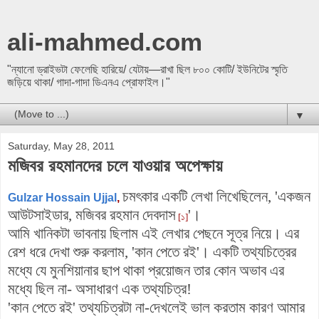
ali-mahmed.com
"ন্যানো ড্রাইভটা ফেলেছি হারিয়ে/ যেটায়—রাখা ছিল ৮০০ কোটি/ ইউনিটের স্মৃতি
জড়িয়ে থাকা/ গাদা-গাদা ডিএনএ প্রোফাইল।"
▼
Saturday, May 28, 2011
মজিবর রহমানদের চলে যাওয়ার অপেক্ষায়
চমৎকার একটি লেখা লিখেছিলেন, 'একজন
Gulzar Hossain Ujjal
,
আউটসাইডার, মজিবর রহমান দেবদাস
'।
[১]
আমি খানিকটা ভাবনায় ছিলাম এই লেখার পেছনে সূত্র নিয়ে। এর
রেশ ধরে দেখা শুরু করলাম, 'কান পেতে রই'। একটি তথ্যচিত্রের
মধ্যে যে মুনশিয়ানার ছাপ থাকা প্রয়োজন তার কোন অভাব এর
মধ্যে ছিল না- অসাধারণ এক তথ্যচিত্র!
'কান পেতে রই' তথ্যচিত্রটা না-দেখলেই ভাল করতাম কারণ আমার