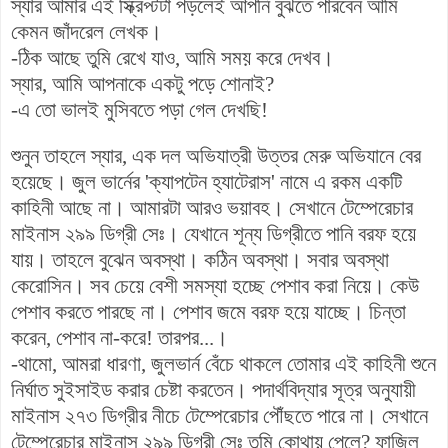
স্যার আমার এই স্ক্রিপ্টটা পড়লেই আপনি বুঝতে পারবেন আমি
কেমন জাঁদরেল লেখক।
-ঠিক আছে তুমি রেখে যাও, আমি সময় করে দেখব।
স্যার, আমি আপনাকে একটু পড়ে শোনাই?
-এ তো ভালই মুসিবতে পড়া গেল দেখছি!
শুনুন তাহলে স্যার, এক দল অভিযাত্রী উত্তর মেরু অভিযানে বের
হয়েছে। জুল ভার্নের 'ক্যাপটেন হ্যাটেরাস' নামে এ রকম একটি
কাহিনী আছে না। আমারটা আরও ভয়াবহ। সেখানে টেম্পেরেচার
মাইনাস ২৯৯ ডিগ্রী সেঃ। যেখানে শূন্য ডিগ্রীতে পানি বরফ হয়ে
যায়। তাহলে বুঝেন অবস্থা। কঠিন অবস্থা। সবার অবস্থা
কেরোসিন। সব চেয়ে বেশী সমস্যা হচ্ছে পেশাব করা নিয়ে। কেউ
পেশাব করতে পারছে না। পেশাব জমে বরফ হয়ে যাচ্ছে। চিন্তা
করেন, পেশাব না-করে! তারপর...।
-থামো, আমরা ধারণা, জুলভার্ন বেঁচে থাকলে তোমার এই কাহিনী শুনে
নির্ঘাত সুইসাইড করার চেষ্টা করতেন। পদার্থবিদ্যার সূত্র অনুযায়ী
মাইনাস ২৭৩ ডিগ্রীর নীচে টেম্পেরেচার পৌঁছতে পারে না। সেখানে
টেম্পেরেচার মাইনাস ২৯৯ ডিগ্রী সেঃ তুমি কোথায় পেলে? ফাজিল