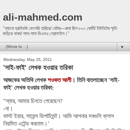
ali-mahmed.com
"ন্যানো ড্রাইভটা ফেলেছি হারিয়ে/ যেটায়—রাখা ছিল ৮০০ কোটি/ ইউনিটের স্মৃতি
জড়িয়ে থাকা/ গাদা-গাদা ডিএনএ প্রোফাইল।"
▼
Wednesday, May 25, 2011
'সাই-ফাই' লেখক হওয়ার তরিকা
আজকের অতিথি লেখক
শওকত আলী
। তিনি বাতলাচ্ছেন 'সাই-
ফাই' লেখক হওয়ার তরিকা:
"স্যার, আমায় চিনতে পেরেছেন?
-না।
ফাস্ট ইয়ার, সায়েন্স ডিপার্টমেন্ট। আমি আপনার সবগুলি ক্লাস
নিয়মিত এটেন্ড করতাম।’