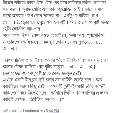
নিজের শরীরের রক্ত টেনে-টেনে বের করে নায়িকার শরীরে ঢোকাতে
শুরু করল। ব্লাড মেচিং এর কোন প্রয়োজন নেই। ভালোবাসার
মাঝে রক্তের গ্রুপ কোন সমস্যা না। একটু পর নায়িকা চোখ
মেলল। চৈত্রের ভর দুপুরে শুরু হল বৃষ্টি। আর তার সাথে বৃষ্টি ভেজা
হেভি জোসীলা নাচ-গান।
নায়ক গেয়ে উঠল: নেশা আছে হেরোইনে, নেশা আছে প্যাথেডিনে
তারচাইতেও অধিক নেশা কইন্যা তোমার যৌবন সুধাতে…এ…
এ…এ।
এরপর নায়িকা গেয়ে উঠল: আমার আঁচল উড়াইয়া নিল মরার বাতাসে
আমার যৌবন ভাসিয়া গেল বৃষ্টির বালুতে….এ….এ….এ।
(
ভালবাসার গানে
বালু
বৃষ্টি হলেও কোন সমস্যা নেই
)
এখানে একটি তিন ঘন্টা ছবি চলার মত কাহিনী হলেই চলে। আর
কাহিনীরও তেমন কিছু নেই। কয়েকটি হিন্দী-ইংরেজী ছবির কাহিনী
কাট-পেস্ট করে দিলেই চলে। বর্তমানে তিনি এখন জনপ্রিয় একজন
কাহিনী লেখক। ডিজিটাল লেখক...।"
আলী মাহমেদ - ali mahmed
সময়
5:44 PM