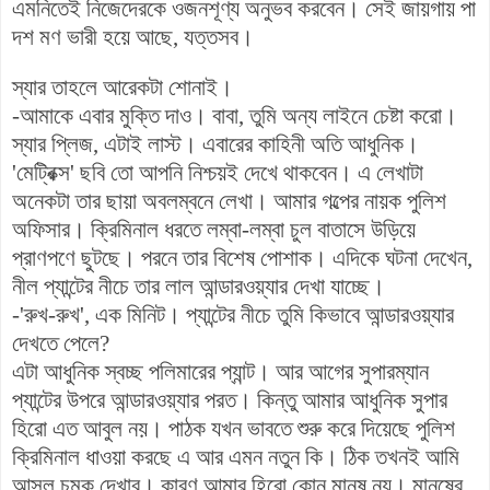
এমনিতেই নিজেদেরকে ওজনশূণ্য অনুভব করবেন। সেই জায়গায় পা
দশ মণ ভারী হয়ে আছে, যত্তসব।
স্যার তাহলে আরেকটা শোনাই।
-আমাকে এবার মুক্তি দাও। বাবা, তুমি অন্য লাইনে চেষ্টা করো।
স্যার প্লিজ, এটাই লাস্ট। এবারের কাহিনী অতি আধুনিক।
'মেট্রিক্স' ছবি তো আপনি নিশ্চয়ই দেখে থাকবেন। এ লেখাটা
অনেকটা তার ছায়া অবলম্বনে লেখা। আমার গল্পের নায়ক পুলিশ
অফিসার। ক্রিমিনাল ধরতে লম্বা-লম্বা চুল বাতাসে উড়িয়ে
প্রাণপণে ছুটছে। পরনে তার বিশেষ পোশাক। এদিকে ঘটনা দেখেন,
নীল প্যান্টের নীচে তার লাল আন্ডারওয়্যার দেখা যাচ্ছে।
-'রুখ-রুখ', এক মিনিট। প্যান্টের নীচে তুমি কিভাবে আন্ডারওয়্যার
দেখতে পেলে?
এটা আধুনিক স্বচ্ছ পলিমারের প্যান্ট। আর আগের সুপারম্যান
প্যান্টের উপরে আন্ডারওয়্যার পরত। কিন্তু আমার আধুনিক সুপার
হিরো এত আবুল নয়। পাঠক যখন ভাবতে শুরু করে দিয়েছে পুলিশ
ক্রিমিনাল ধাওয়া করছে এ আর এমন নতুন কি। ঠিক তখনই আমি
আসল চমক দেখাব। কারণ আমার হিরো কোন মানুষ নয়। মানুষের